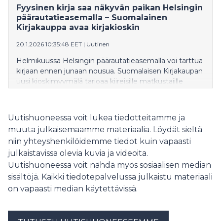
Fyysinen kirja saa näkyvän paikan Helsingin
päärautatieasemalla – Suomalainen
Kirjakauppa avaa kirjakioskin
20.1.2026 10:35:48 EET
|
Uutinen
Helmikuussa Helsingin päärautatieasemalla voi tarttua
kirjaan ennen junaan nousua. Suomalaisen Kirjakaupan
uusi kioskimyymälä tarjoaa kiireisille matkustajille
helposti mukaan napattavaa luettavaa keskellä
Suomen vilkkainta matkakeskusta.
Uutishuoneessa voit lukea tiedotteitamme ja
muuta julkaisemaamme materiaalia. Löydät sieltä
niin yhteyshenkilöidemme tiedot kuin vapaasti
julkaistavissa olevia kuvia ja videoita.
Uutishuoneessa voit nähdä myös sosiaalisen median
sisältöjä. Kaikki tiedotepalvelussa julkaistu materiaali
on vapaasti median käytettävissä.