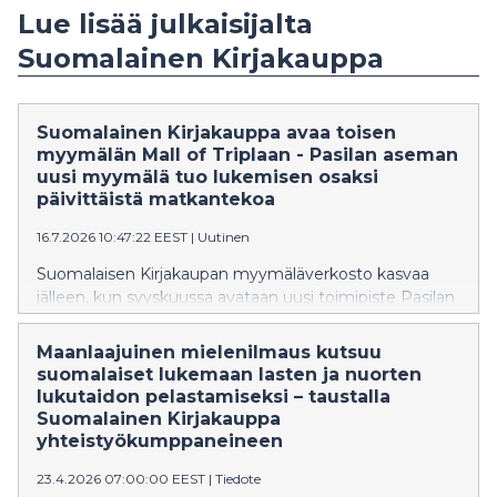
Lue lisää julkaisijalta
Suomalainen Kirjakauppa
Suomalainen Kirjakauppa avaa toisen
myymälän Mall of Triplaan - Pasilan aseman
uusi myymälä tuo lukemisen osaksi
päivittäistä matkantekoa
16.7.2026 10:47:22 EEST
|
Uutinen
Suomalaisen Kirjakaupan myymäläverkosto kasvaa
jälleen, kun syyskuussa avataan uusi toimipiste Pasilan
asemalle. Vilkkaan matkakeskuksen ytimessä sijaitseva
myymälä vastaa matkustajien ja alueella liikkuvien
Maanlaajuinen mielenilmaus kutsuu
tarpeisiin tarjoamalla helposti mukaan otettavaa
suomalaiset lukemaan lasten ja nuorten
luettavaa ja ajankohtaisia tuotteita.
lukutaidon pelastamiseksi – taustalla
Suomalainen Kirjakauppa
yhteistyökumppaneineen
23.4.2026 07:00:00 EEST
|
Tiedote