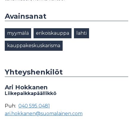
Avainsanat
myymälä
erikoiskauppa
lahti
kauppakeskuskarisma
Yhteyshenkilöt
Ari Hokkanen
Liikepaikkapäällikkö
Puh:
040 595 0481
ari.hokkanen@suomalainen.com