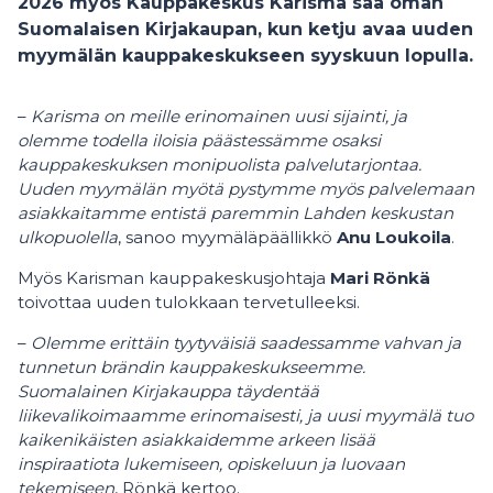
2026 myös Kauppakeskus Karisma saa oman
Suomalaisen Kirjakaupan, kun ketju avaa uuden
myymälän kauppakeskukseen syyskuun lopulla.
–
Karisma on meille erinomainen uusi sijainti, ja
olemme todella iloisia päästessämme osaksi
kauppakeskuksen monipuolista palvelutarjontaa.
Uuden myymälän myötä pystymme myös palvelemaan
asiakkaitamme entistä paremmin Lahden keskustan
ulkopuolella
, sanoo myymäläpäällikkö
Anu Loukoila
.
Myös Karisman kauppakeskusjohtaja
Mari Rönkä
toivottaa uuden tulokkaan tervetulleeksi.
–
Olemme erittäin tyytyväisiä saadessamme vahvan ja
tunnetun brändin kauppakeskukseemme.
Suomalainen Kirjakauppa täydentää
liikevalikoimaamme erinomaisesti, ja uusi myymälä tuo
kaikenikäisten asiakkaidemme arkeen lisää
inspiraatiota lukemiseen, opiskeluun ja luovaan
tekemiseen
, Rönkä kertoo.