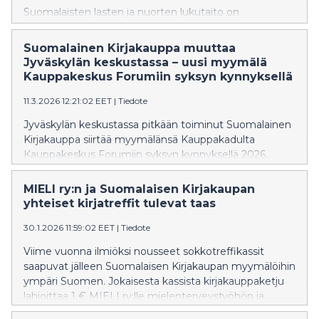
Suomalaisten lasten ja nuorten lukutaito on
heikentynyt ja polarisoitunut viimeisen 10 vuoden
aikana hälyttävästi. Suomalainen Kirjakauppa järjestää
Suomalainen Kirjakauppa muuttaa
yhdessä 30 yhteistyökumppaninsa kanssa
Jyväskylän keskustassa – uusi myymälä
maanlaajuisen mielenilmauksen, joka ottaa
Kauppakeskus Forumiin syksyn kynnyksellä
kantaa lasten ja nuorten lukutaidon puolesta.
Kuudessa Suomen kaupungissa
11.3.2026 12:21:02 EET
|
Tiedote
kansallisella Lukuviikolla 23. huhtikuuta järjestettävän
Jyväskylän keskustassa pitkään toiminut Suomalainen
mielenilmauksen yhteydessä järjestäjät luovuttavat
Kirjakauppa siirtää myymälänsä Kauppakadulta
vetoomuksen opetusministerille.
Kauppakeskus Forumiin syksyn kynnyksellä 2026.
Nykyinen myymälä Kauppakadun Kompassin kulmalla
palvelee asiakkaita normaalisti elokuulle saakka.
MIELI ry:n ja Suomalaisen Kirjakaupan
yhteiset kirjatreffit tulevat taas
30.1.2026 11:59:02 EET
|
Tiedote
Viime vuonna ilmiöksi nousseet sokkotreffikassit
saapuvat jälleen Suomalaisen Kirjakaupan myymälöihin
ympäri Suomen. Jokaisesta kassista kirjakauppaketju
lahjoittaa 1 € MIELI ry:lle mielenterveystyöhön ja
kriisiauttamiseen.