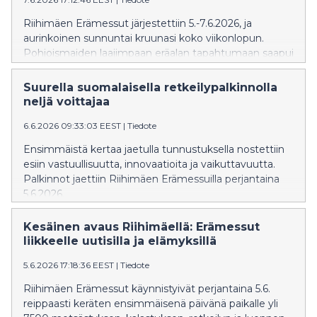
Riihimäen Erämessut järjestettiin 5.-7.6.2026, ja
aurinkoinen sunnuntai kruunasi koko viikonlopun.
Pohjoismaiden laajimpaan eräalan tapahtumaan saapui
yhteensä yli 25 800 luonnossa liikkujaa, ja
messualueella oli mukana yli 250 näytteilleasettajaa
Suurella suomalaisella retkeilypalkinnolla
metsästyksen, kalastuksen, retkeilyn ja luonnossa
neljä voittajaa
liikkumisen parista.
6.6.2026 09:33:03 EEST
|
Tiedote
Ensimmäistä kertaa jaetulla tunnustuksella nostettiin
esiin vastuullisuutta, innovaatioita ja vaikuttavuutta.
Palkinnot jaettiin Riihimäen Erämessuilla perjantaina
5.6.2026.
Kesäinen avaus Riihimäellä: Erämessut
liikkeelle uutisilla ja elämyksillä
5.6.2026 17:18:36 EEST
|
Tiedote
Riihimäen Erämessut käynnistyivät perjantaina 5.6.
reippaasti keräten ensimmäisenä päivänä paikalle yli