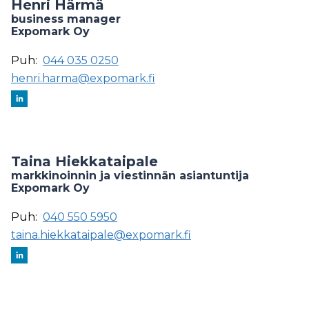
Henri Härmä
business manager
Expomark Oy
Puh:
044 035 0250
henri.harma@expomark.fi
Taina Hiekkataipale
markkinoinnin ja viestinnän asiantuntija
Expomark Oy
Puh:
040 550 5950
taina.hiekkataipale@expomark.fi