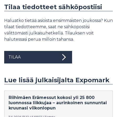
Tilaa tiedotteet sähköpostiisi
Haluatko tietää asioista ensimmäisten joukossa? Kun
tilaat tiedotteemme, saat ne sähköpostiisi
välittömästi julkaisuhetkellä. Tilauksen voit
halutessasi perua milloin tahansa.
TILAA
Lue lisää julkaisijalta Expomark
Riihimäen Erämessut kokosi yli 25 800
luonnossa liikkujaa – aurinkoinen sunnuntai
kruunasi viikonlopun
7.6.2026 17:12:46 EEST
|
Tiedote