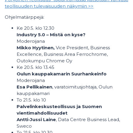
teollisuuden tulevaisuuden näkymiin >>
Ohjelmatärppejä:
Ke 20.5. klo 12.30
Industry 5.0 – Mistä on kyse?
Moderoijana
Mikko Hyytinen,
Vice President, Business
Excellence, Business Area Ferrochrome,
Outokumpu Chrome Oy
Ke 20.5. klo 13.45
Oulun kauppakamarin Suurhankeinfo
Moderoijana
Esa Pellikainen
, varatoimitusjohtaja, Oulun
kauppakamari
To 21.5. klo 10
Palvelinkeskusteollisuus ja Suomen
vientimahdollisuudet
Antti-Jussi Laine
, Data Centre Business Lead,
Sweco
To 21.5. klo 10.30