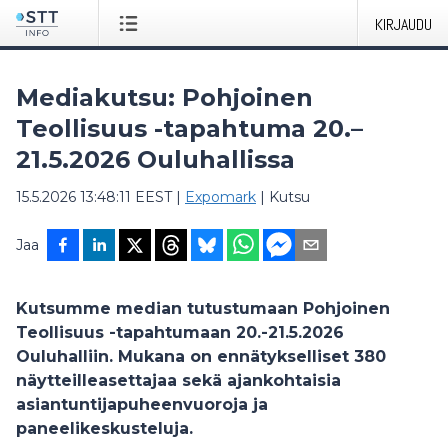
KIRJAUDU
Mediakutsu: Pohjoinen
Teollisuus -tapahtuma 20.–
21.5.2026 Ouluhallissa
15.5.2026 13:48:11 EEST
|
Expomark
|
Kutsu
Jaa
Kutsumme median tutustumaan Pohjoinen
Teollisuus -tapahtumaan 20.-21.5.2026
Ouluhalliin. Mukana on ennätykselliset 380
näytteilleasettajaa sekä ajankohtaisia
asiantuntijapuheenvuoroja ja
paneelikeskusteluja.