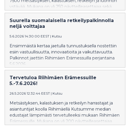
7500 metsästyksen, kalastuksen, retkeilyn ja luonnon
ystävää. Mukana on yli 250 näytteilleasettajaa sekä
runsaasti ohjelmaa ja mahdollisuuksia kokeilla.
Tunnelma messualueella oli alusta asti innostunut, kun
Suurella suomalaisella retkeilypalkinnolla
joka toinen vuosi järjestettävä tapahtuma kokosi
neljä voittajaa
jälleen yhteen uusia ja vanhoja tuttuja.
5.6.2026 14:30:00 EEST
|
Kutsu
Ensimmäistä kertaa jaetulla tunnustuksella nostettiin
esiin vastuullisuutta, innovaatioita ja vaikuttavuutta.
Palkinnot jaettiin Riihimäen Erämessuilla perjantaina
5.6.2026.
Tervetuloa Riihimäen Erämessuille
5.-7.6.2026!
26.5.2026 12:32:44 EEST
|
Kutsu
Metsästyksen, kalastuksen ja retkeilyn harrastajat ja
asiantuntijat koolla Riihimäellä Kutsumme median
edustajat lämpimästi tervetulleeksi mukaan Riihimäen
Erämessuille. Mukana on yli 200 näytteilleasettajaa
sekä runsaasti ohjelmaa ja kokeiltavaa. Alansa legenda