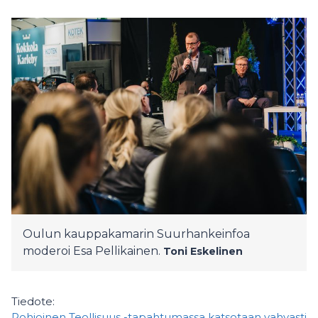
Oulun kauppakamarin Suurhankeinfoa
moderoi Esa Pellikainen.
Toni Eskelinen
Tiedote:
Pohjoinen Teollisuus -tapahtumassa katsotaan vahvasti