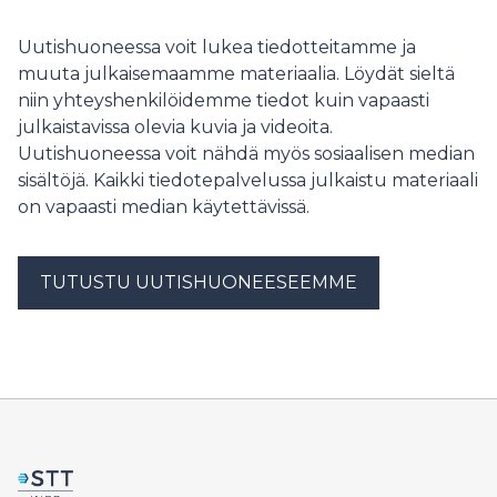
on koonnut metsästyksen, kalastuksen, retkeilyn ja
monipuolisesti luonnossa liikkuvat yhteen jo 1972
Uutishuoneessa voit lukea tiedotteitamme ja
vuodesta lähtien.
muuta julkaisemaamme materiaalia. Löydät sieltä
niin yhteyshenkilöidemme tiedot kuin vapaasti
julkaistavissa olevia kuvia ja videoita.
Uutishuoneessa voit nähdä myös sosiaalisen median
sisältöjä. Kaikki tiedotepalvelussa julkaistu materiaali
on vapaasti median käytettävissä.
TUTUSTU UUTISHUONEESEEMME