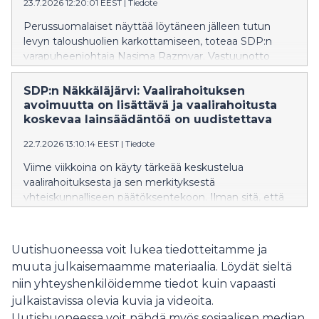
23.7.2026 12:20:01 EEST
|
Tiedote
Perussuomalaiset näyttää löytäneen jälleen tutun
levyn taloushuolien karkottamiseen, toteaa SDP:n
varapuheenjohtaja Nasima Razmyar. Vastuunotto
heikosta taloustilanteesta jää
valtiovarainministeripuolueella vähäisemmäksi.
SDP:n Näkkäläjärvi: Vaalirahoituksen
avoimuutta on lisättävä ja vaalirahoitusta
koskevaa lainsäädäntöä on uudistettava
22.7.2026 13:10:14 EEST
|
Tiedote
Viime viikkoina on käyty tärkeää keskustelua
vaalirahoituksesta ja sen merkityksestä
yhteiskunnalliseen päätöksentekoon. Ilman sitä, että
Suomessa osa vaalirahoituksesta on julkista, tätä
tärkeää yhteiskunnallista keskustelua ei olisi voitu
käydä. Valitettavasti vaalirahoitus on julkista vain
Uutishuoneessa voit lukea tiedotteitamme ja
ilmoitusvelvollisten ehdokkaiden osalta ja
muuta julkaisemaamme materiaalia. Löydät sieltä
Valtiontalouden tarkastusviraston mukaan
niin yhteyshenkilöidemme tiedot kuin vapaasti
eduskuntavaaleissa 2023 jopa 56 % tukisuorituksista jäi
julkaistavissa olevia kuvia ja videoita.
hämärän peittoon. Johtopäätös tästä on selkeä.
Vaalirahoituksen avoimuutta on lisättävä merkittävästi.
Uutishuoneessa voit nähdä myös sosiaalisen median