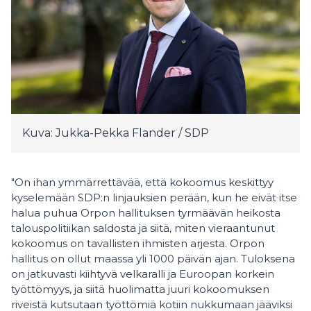
Kuva: Jukka-Pekka Flander / SDP
"On ihan ymmärrettävää, että kokoomus keskittyy
kyselemään SDP:n linjauksien perään, kun he eivät itse
halua puhua Orpon hallituksen tyrmäävän heikosta
talouspolitiikan saldosta ja siitä, miten vieraantunut
kokoomus on tavallisten ihmisten arjesta. Orpon
hallitus on ollut maassa yli 1000 päivän ajan. Tuloksena
on jatkuvasti kiihtyvä velkaralli ja Euroopan korkein
työttömyys, ja siitä huolimatta juuri kokoomuksen
riveistä kutsutaan työttömiä kotiin nukkumaan jääviksi