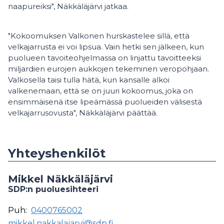
naapureiksi", Näkkäläjärvi jatkaa.
"Kokoomuksen Valkonen hurskastelee sillä, että
velkajarrusta ei voi lipsua. Vain hetki sen jälkeen, kun
puolueen tavoiteohjelmassa on linjattu tavoitteeksi
miljardien eurojen aukkojen tekeminen veropohjaan.
Valkosella taisi tulla hätä, kun kansalle alkoi
valkenemaan, että se on juuri kokoomus, joka on
ensimmäisenä itse lipeämässä puolueiden välisestä
velkajarrusovusta", Näkkäläjärvi päättää.
Yhteyshenkilöt
Mikkel Näkkäläjärvi
SDP:n puoluesihteeri
Puh:
0400765002
mikkel.nakkalajarvi@sdp.fi