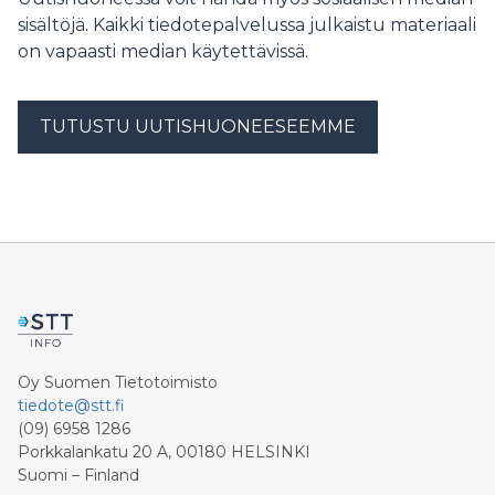
Onko Orpon hallitus valmis siihen vai tyydytäänkö
sisältöjä. Kaikki tiedotepalvelussa julkaistu materiaali
nykytilaan, jossa vaalirahoituksesta valtaosa jää piiloon?
on vapaasti median käytettävissä.
SDP:n puoluesihteeri Mikkel Näkkäläjärvi kysyy.
TUTUSTU UUTISHUONEESEEMME
Oy Suomen Tietotoimisto
tiedote@stt.fi
(09) 6958 1286
Porkkalankatu 20 A, 00180 HELSINKI
Suomi – Finland