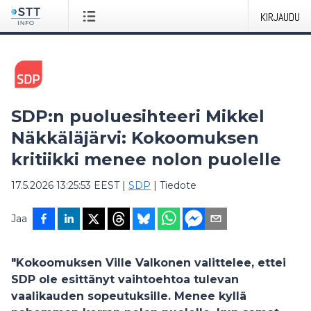
KIRJAUDU
SDP:n puoluesihteeri Mikkel
Näkkäläjärvi: Kokoomuksen
kritiikki menee nolon puolelle
17.5.2026 13:25:53 EEST
|
SDP
|
Tiedote
Jaa
"Kokoomuksen Ville Valkonen valittelee, ettei
SDP ole esittänyt vaihtoehtoa tulevan
vaalikauden sopeutuksille. Menee kyllä