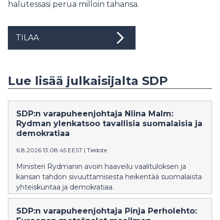
halutessasi perua milloin tahansa.
TILAA
Lue lisää julkaisijalta SDP
SDP:n varapuheenjohtaja Niina Malm:
Rydman ylenkatsoo tavallisia suomalaisia ja
demokratiaa
6.8.2026 13:08:45 EEST
|
Tiedote
Ministeri Rydmanin avoin haaveilu vaalituloksen ja
kansan tahdon sivuuttamisesta heikentää suomalaista
yhteiskuntaa ja demokratiaa.
SDP:n varapuheenjohtaja Pinja Perholehto: