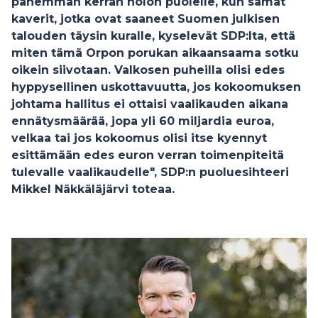
pahemman kerran nolon puolelle, kun samat
kaverit, jotka ovat saaneet Suomen julkisen
talouden täysin kuralle, kyselevät SDP:lta, että
miten tämä Orpon porukan aikaansaama sotku
oikein siivotaan. Valkosen puheilla olisi edes
hyppysellinen uskottavuutta, jos kokoomuksen
johtama hallitus ei ottaisi vaalikauden aikana
ennätysmäärää, jopa yli 60 miljardia euroa,
velkaa tai jos kokoomus olisi itse kyennyt
esittämään edes euron verran toimenpiteitä
tulevalle vaalikaudelle", SDP:n puoluesihteeri
Mikkel Näkkäläjärvi toteaa.