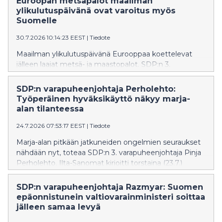
Euroopan metsäpalot maailman
ylikulutuspäivänä ovat varoitus myös
Suomelle
30.7.2026 10:14:23 EEST
|
Tiedote
Maailman ylikulutuspäivänä Eurooppaa koettelevat
jälleen laajat metsä- ja maastopalot. SDP:n 3.
varapuheenjohtaja ja kansanedustaja Pinja Perholehto
muistuttaa, että luonnonvarojen ylikulutus kiihdyttää
SDP:n varapuheenjohtaja Perholehto:
ilmastonmuutosta ja ilmastonmuutos puolestaan lisää
Työperäinen hyväksikäyttö näkyy marja-
sään ääri-ilmiöitä.
alan tilanteessa
24.7.2026 07:53:17 EEST
|
Tiedote
Marja-alan pitkään jatkuneiden ongelmien seuraukset
nähdään nyt, toteaa SDP:n 3. varapuheenjohtaja Pinja
Perholehto. Ilta-Sanomat kirjoitti torstaina (23.7.)
marja-alan vaikeuksista saada marjanpoimijoita.
SDP:n varapuheenjohtaja Razmyar: Suomen
epäonnistunein valtiovarainministeri soittaa
jälleen samaa levyä