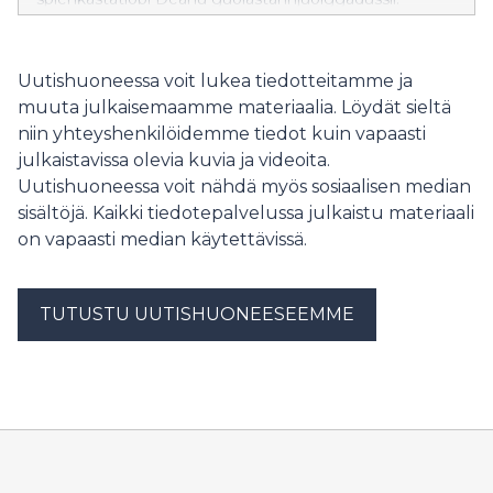
Spiehkastatlobi lea vejolaš ohcat guollebivdui
laktáseaddji báikkálaš árbedieđu sirdimii Deanus.
Uutishuoneessa voit lukea tiedotteitamme ja
muuta julkaisemaamme materiaalia. Löydät sieltä
niin yhteyshenkilöidemme tiedot kuin vapaasti
julkaistavissa olevia kuvia ja videoita.
Uutishuoneessa voit nähdä myös sosiaalisen median
sisältöjä. Kaikki tiedotepalvelussa julkaistu materiaali
on vapaasti median käytettävissä.
TUTUSTU UUTISHUONEESEEMME