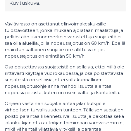
Kuvituskuva.
Väylävirasto on asettanut elinvoimakeskuksille
tulostavoitteen, jonka mukaan ajorataan maalattuja ja
pelkästään liikennemerkein varustettuja suojateitä ei
saa olla alueilla, joilla nopeusrajoitus on 60 km/h. Edellä
mainitun kaltainen suojatie on sallittu vain, jos
nopeusrajoitus on enintään 50 km/h.
Osa poistettavista suojateistä on sellaisia, ettei niillä ole
riittävästi käyttäjiä vuorokaudessa, ja osa poistettavista
suojateistä on sellaisia, ettei valtakunnallinen
nopeusrajoitusohje anna mahdollisuutta alentaa
nopeusrajoitusta, kuten on usein valta- ja kantateillä.
Ohjeen vastainen suojatie antaa jalankulkijalle
virheellisen turvallisuuden tunteen. Tällaisen suojatien
poisto parantaa liikenneturvallisuutta ja pakottaa sekä
jalankulkijan että autoilijan toimimaan varovaisemmin,
mikä vähentää yllättäviä ylityksiä ja parantaa