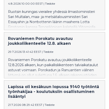
4.8.2026 10:00:00 EEST
|
Tiedote
Ruotsin kuningas vierailee yhdessä ilmastoministeri
Sari Multalan, maa- ja metsätalousministeri Sari
Essayahin ja Norrbottenin läänin maaherra Lotta
Finstorpin kanssa Tengeliönjoen kalateillä Ylitorniolla.
Lapin elinvoimakeskuksen asiantuntijat esittelevät
Lapin elinvoimakeskuksen rakennuttamia kalateitä ja
Rovaniemen Porokatu avautuu
virtavesikunnostuskohteita arvovieraille.
joukkoliikenteelle 12.8. alkaen
29.7.2026 13:41:42 EEST
|
Tiedote
Rovaniemen Porokatu avautuu joukkoliikenteelle
12.8.2026 alkaen, kun paikallisliikenteen talviaikataulut
astuvat voimaan. Porokadun ja Ranuantien välinen
liittymä on ollut suljettuna 1.6. alkaen rakennustöiden
vuoksi.
Lapissa oli kesäkuun lopussa 9140 työtöntä
työnhakijaa - koulutuksiin osallistuminen
lisääntyi
21.7.2026 08:29:42 EEST
|
Tiedote