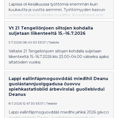
Lapissa oli kesäkuussa työttömiä enemmän kuin
kuukautta ja vuotta aiemmin. Työttömyyden kasvun
voimistuminen kuitenkin pysähtyi. Kunnittaiset erot
työttömyydessä ovat edelleen huomattavia.
Palveluihin osallistuvien määrä kasvoi vuodentakaiseen
Vt 21 Tengeliönjoen siltojen kohdalla
verrattuna.
suljetaan liikenteeltä 15.-16.7.2026
9.7.2026 08:40:30 EEST
|
Tiedote
Valtatie 21 Tengeliönjoen siltojen kohdalla suljetaan
liikenteeltä 15.-16.7.2026 klo 23.00–04.00 väliseksi ajaksi
siltatöiden vuoksi.
Lappi eallinfápmoguovddáš mieđihii Deanu
guolástannjuolggadusa čuovvu
spiehkastatlobiid árbevirolaš guollebivdui
Deanus
8.7.2026 12:47:30 EEST
|
Tiedote
Lappi eallinfápmoguovddáš mieđihii jahkái 2026 gávcci
spiehkastatlobi Deanu guolástannjuolggadussii.