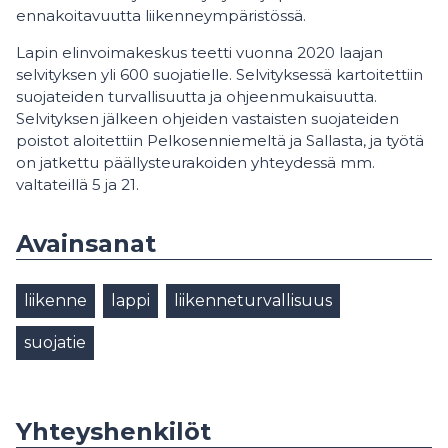
ennakoitavuutta liikenneympäristössä.
Lapin elinvoimakeskus teetti vuonna 2020 laajan
selvityksen yli 600 suojatielle. Selvityksessä kartoitettiin
suojateiden turvallisuutta ja ohjeenmukaisuutta.
Selvityksen jälkeen ohjeiden vastaisten suojateiden
poistot aloitettiin Pelkosenniemeltä ja Sallasta, ja työtä
on jatkettu päällysteurakoiden yhteydessä mm.
valtateillä 5 ja 21.
Avainsanat
liikenne
lappi
liikenneturvallisuus
suojatie
Yhteyshenkilöt