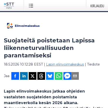
KIRJAUDU
Suojateitä poistetaan Lapissa
liikenneturvallisuuden
parantamiseksi
18.5.2026 10:12:28 EEST
|
Lapin elinvoimakeskus
|
Tiedote
Jaa
Lapin elinvoimakeskus jatkaa ohjeiden
vastaisten suojateiden poistamista
maantieverkolla kesän 2026 aikana.