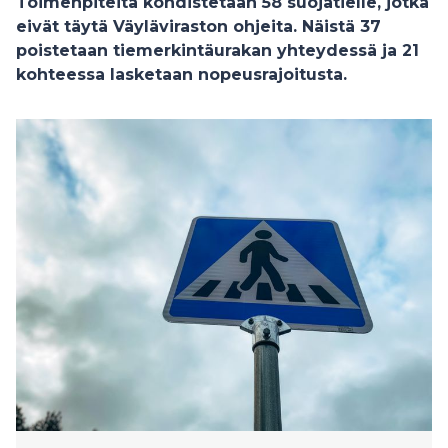
Toimenpiteitä kohdistetaan 58 suojatielle, jotka
eivät täytä Väyläviraston ohjeita. Näistä 37
poistetaan tiemerkintäurakan yhteydessä ja 21
kohteessa lasketaan nopeusrajoitusta.