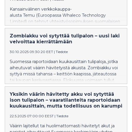
Kansainvälinen verkkokauppa-
alusta Temu (Euroopassa Whaleco Technology
Limited) on tehnyt yhteistyösopimuksen suomalaisen
paristo- ja akkutuottajayhteisö Recser Oy:n kanssa.
Toukokuussa 2026 voimaan tullut yhteistyö varmistaa,
Zombiakku voi sytyttää tulipalon – uusi laki
että Temun alustalla toimivat myyjät täyttävät
velvoittaa kierrättämään
paristoja ja akkuja koskevat lakisääteiset
30.10.2025 09:30:20 EET
|
Tiedote
tuottajavastuuvelvoitteet Suomessa.
Suomessa raportoidaan kuukausittain tulipaloja, jotka
aiheutuvat väärin hävitetyistä akuista. Zombiakku voi
syttyä missä tahansa – keittiön kaapissa, jäteautossa
tai kaupan keräysastiassa. Elokuussa voimaan tullut
EU:n akkuasetus tekee paristojen ja akkujen lajittelusta
pakollista.
Yksikin väärin hävitetty akku voi sytyttää
ison tulipalon – vaaratilanteita raportoidaan
kuukausittain, mutta todellisuus on karumpi
22.5.2025 07:00:00 EEST
|
Tiedote
Väärin lajitellut tai huolimattomasti hävitetyt akut ja
paristot aiheuttavat Suomessa keskimäärin yhden