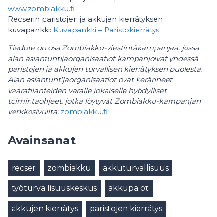
www.zombiakku.fi
Recserin paristojen ja akkujen kierrätyksen
kuvapankki:
Kuvapankki – Paristokierrätys
Tiedote on osa Zombiakku-viestintäkampanjaa, jossa
alan asiantuntijaorganisaatiot kampanjoivat yhdessä
paristojen ja akkujen turvallisen kierrätyksen puolesta.
Alan asiantuntijaorganisaatiot ovat keränneet
vaaratilanteiden varalle jokaiselle hyödylliset
toimintaohjeet, jotka löytyvät Zombiakku-kampanjan
verkkosivuilta:
zombiakku.fi
Avainsanat
recser
zombiakku
akkuturvallisuus
työturvallisuuskeskus
akkupalot
akkujen kierrätys
paristojen kierrätys