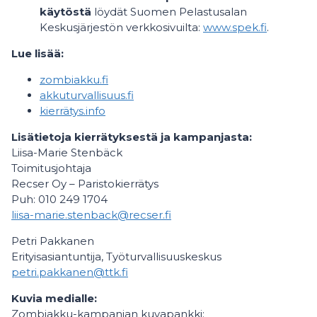
käytöstä
löydät Suomen Pelastusalan
Keskusjärjestön verkkosivuilta:
www.spek.fi
.
Lue lisää:
zombiakku.fi
akkuturvallisuus.fi
kierrätys.info
Lisätietoja kierrätyksestä ja kampanjasta:
Liisa-Marie Stenbäck
Toimitusjohtaja
Recser Oy – Paristokierrätys
Puh: 010 249 1704
liisa-marie.stenback@recser.fi
Petri Pakkanen
Erityisasiantuntija, Työturvallisuuskeskus
petri.pakkanen@ttk.fi
Kuvia medialle:
Zombiakku-kampanjan kuvapankki: