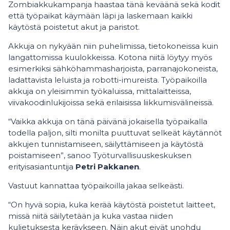
Zombiakkukampanja haastaa tänä keväänä sekä kodit
että työpaikat käymään läpi ja laskemaan kaikki
käytöstä poistetut akut ja paristot.
Akkuja on nykyään niin puhelimissa, tietokoneissa kuin
langattomissa kuulokkeissa. Kotona niitä löytyy myös
esimerkiksi sähköhammasharjoista, parranajokoneista,
ladattavista leluista ja robotti-imureista. Työpaikoilla
akkuja on yleisimmin työkaluissa, mittalaitteissa,
viivakoodinlukijoissa sekä erilaisissa liikkumisvälineissä.
“Vaikka akkuja on tänä päivänä jokaisella työpaikalla
todella paljon, silti monilta puuttuvat selkeät käytännöt
akkujen tunnistamiseen, säilyttämiseen ja käytöstä
poistamiseen”, sanoo Työturvallisuuskeskuksen
erityisasiantuntija
Petri Pakkanen
.
Vastuut kannattaa työpaikoilla jakaa selkeästi.
“On hyvä sopia, kuka kerää käytöstä poistetut laitteet,
missä niitä säilytetään ja kuka vastaa niiden
kuljetuksesta keräykseen. Näin akut eivät unohdu