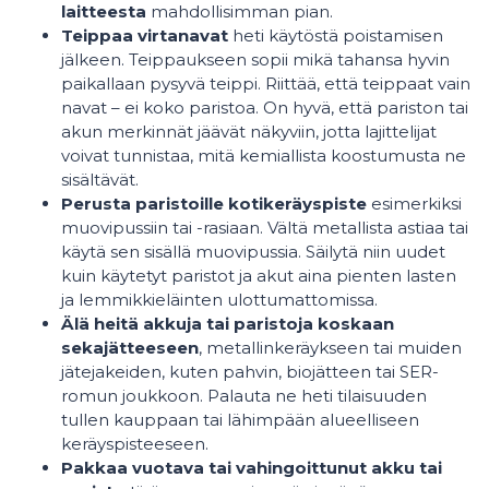
laitteesta
mahdollisimman pian.
Teippaa virtanavat
heti käytöstä poistamisen
jälkeen. Teippaukseen sopii mikä tahansa hyvin
paikallaan pysyvä teippi. Riittää, että teippaat vain
navat – ei koko paristoa. On hyvä, että pariston tai
akun merkinnät jäävät näkyviin, jotta lajittelijat
voivat tunnistaa, mitä kemiallista koostumusta ne
sisältävät.
Perusta paristoille kotikeräyspiste
esimerkiksi
muovipussiin tai -rasiaan. Vältä metallista astiaa tai
käytä sen sisällä muovipussia. Säilytä niin uudet
kuin käytetyt paristot ja akut aina pienten lasten
ja lemmikkieläinten ulottumattomissa.
Älä heitä akkuja tai paristoja koskaan
sekajätteeseen
, metallinkeräykseen tai muiden
jätejakeiden, kuten pahvin, biojätteen tai SER-
romun joukkoon. Palauta ne heti tilaisuuden
tullen kauppaan tai lähimpään alueelliseen
keräyspisteeseen.
Pakkaa vuotava tai vahingoittunut akku tai