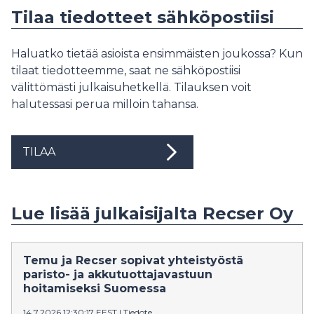
Tilaa tiedotteet sähköpostiisi
Haluatko tietää asioista ensimmäisten joukossa? Kun
tilaat tiedotteemme, saat ne sähköpostiisi
välittömästi julkaisuhetkellä. Tilauksen voit
halutessasi perua milloin tahansa.
TILAA
Lue lisää julkaisijalta Recser Oy
Temu ja Recser sopivat yhteistyöstä
paristo- ja akkutuottajavastuun
hoitamiseksi Suomessa
14.7.2026 12:30:17 EEST
|
Tiedote