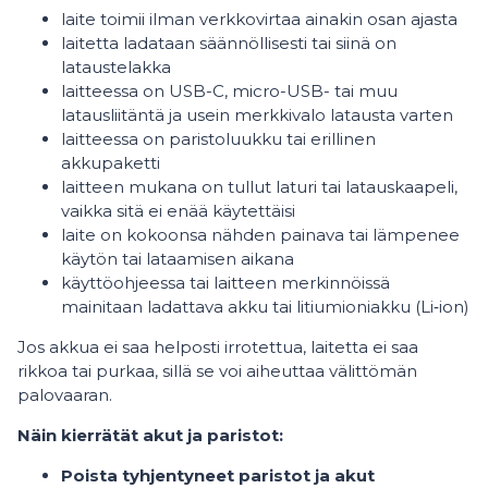
laite toimii ilman verkkovirtaa ainakin osan ajasta
laitetta ladataan säännöllisesti tai siinä on
lataustelakka
laitteessa on USB-C, micro-USB- tai muu
latausliitäntä ja usein merkkivalo latausta varten
laitteessa on paristoluukku tai erillinen
akkupaketti
laitteen mukana on tullut laturi tai latauskaapeli,
vaikka sitä ei enää käytettäisi
laite on kokoonsa nähden painava tai lämpenee
käytön tai lataamisen aikana
käyttöohjeessa tai laitteen merkinnöissä
mainitaan ladattava akku tai litiumioniakku (Li‑ion)
Jos akkua ei saa helposti irrotettua, laitetta ei saa
rikkoa tai purkaa, sillä se voi aiheuttaa välittömän
palovaaran.
Näin kierrätät akut ja paristot:
Poista tyhjentyneet paristot ja akut