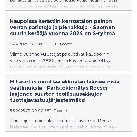
tulipalon kuukausittain. Tiedot ilmenevät tuoreesta
selvityksestä, joka on tehty pelastusalan
hälytystehtävien rekisterin pohjalta. Ensimmäiset
Kaupoissa kerättiin kerrostalon painon
kotitalouksille suunnatut suositukset litiumioniakkujen
verran paristoja ja pienakkuja - Suomen
turvallisesta käytöstä ja paloihin varautumisesta on nyt
suurin kerääjä vuonna 2024 on S-ryhmä
julkaistu Pelastusopiston LION-hankkeen toimesta.
24.4.2025 07:00:00 EEST
|
Tiedote
Viime vuonna kuluttajat palauttivat kauppoihin
yhteensä noin 2000 tonnia käytöstä poistettuja
paristoja ja pienakkuja eli kymmenen prosenttia
enemmän kuin viime vuonna. Suurimman määrän, 617
tonnia, keräsivät S-ryhmän ruokakaupat. S-ryhmän
EU-asetus muuttaa akkualan lakisääteisiä
oma keräysmäärä myös kasvoi merkittävästi
vaatimuksia - Paristokierrätys Recser
edellisestä vuodesta. Elokuusta alkaen akkujen ja
laajenee suurten teollisuusakkujen
paristojen kierrättäminen on kuluttajalle pakollista.
tuottajavastuujärjestelmäksi
5.3.2025 07:00:00 EET
|
Tiedote
Paristojen ja pienakkujen tuottajayhteisö Recser
laajenee. Neljä suurten teollisuusakkujen toimijaa -
Avant Power Ylöjärveltä, Cactos Kempeleestä, Enico