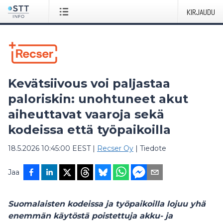
KIRJAUDU
Kevätsiivous voi paljastaa
paloriskin: unohtuneet akut
aiheuttavat vaaroja sekä
kodeissa että työpaikoilla
18.5.2026 10:45:00 EEST
|
Recser Oy
|
Tiedote
Jaa
Suomalaisten kodeissa ja työpaikoilla lojuu yhä
enemmän käytöstä poistettuja akku- ja