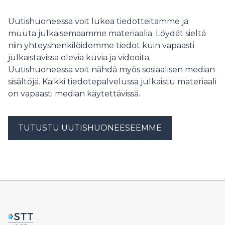
Tampereelta ja Merus Power Ylöjärveltä - liittyi
helmikuussa Recserin omistajiksi. Taustalla on EU:n
Uutishuoneessa voit lukea tiedotteitamme ja
akkuasetus, jonka myötä myös suurten
muuta julkaisemaamme materiaalia. Löydät sieltä
teollisuusakkujen toimijat ovat velvoitettuja hoitamaan
niin yhteyshenkilöidemme tiedot kuin vapaasti
tuotteidensa kierrätyksen kokonaisvaltaisesti ja
julkaistavissa olevia kuvia ja videoita.
yhteisvastuullisesti elokuusta 2025 alkaen. Yrityksen on
oltava yhteisvastuussa mukana, jotta se ylipäätään voi
Uutishuoneessa voit nähdä myös sosiaalisen median
asettaa akkuja markkinoille. Luonnos hallituksen
sisältöjä. Kaikki tiedotepalvelussa julkaistu materiaali
esitykseksi akkuasetusta täydentävien säännösten
on vapaasti median käytettävissä.
lisäämisestä jätelakiin annettiin lausunnoille tämän
viikon maanantaina 3.3.2025.
TUTUSTU UUTISHUONEESEEMME