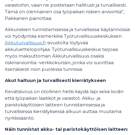
varastoihin, vaan ne poistetaan hallitusti ja turvallisesti.
Tämä on olennainen osa työpaikan riskien arviointia”,
Pakkanen painottaa.
Akkuriskien tunnistamisessa ja turvallisissa käytännöissä
voi hyödyntää esimerkiksi Työturvallisuuskeskuksen
Akkuturvallisuus.fi
-sivustolta löytyvää
akkuluettelopohjaa. Työturvallisuuskeskus tarjoaa
myös maksuttoman Akkuturvallisuus osaksi
riskinarviointia ‑verkkokurssin, jonka voi suorittaa
itsenäisesti noin puolessa tunnissa.
Akut haltuun ja turvallisesti kierrätykseen
Kevätsiivous on otollinen hetki käydä läpi sekä kodin
että työpaikan laatikot ja varastot. Akku- ja
paristokäyttöisen laitteen tunnistamisessa ja
turvallisessa kierrätyksessä alkuun auttaa muutama
nyrkkisääntö.
Näin tunnistat akku- tai paristokäyttöisen laitteen: