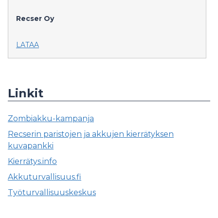
Recser Oy
LATAA
Linkit
Zombiakku-kampanja
Recserin paristojen ja akkujen kierrätyksen
kuvapankki
Kierrätys.info
Akkuturvallisuus.fi
Työturvallisuuskeskus