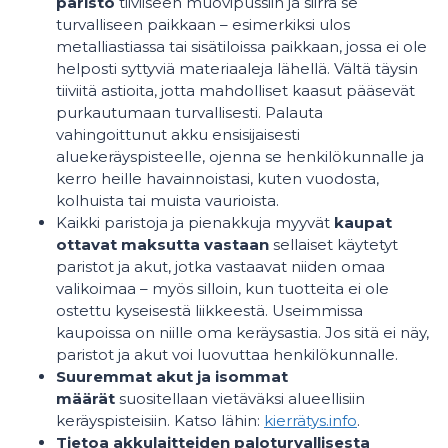
paristo
tiiviiseen muovipussiin ja siirrä se
turvalliseen paikkaan – esimerkiksi ulos
metalliastiassa tai sisätiloissa paikkaan, jossa ei ole
helposti syttyviä materiaaleja lähellä. Vältä täysin
tiiviitä astioita, jotta mahdolliset kaasut pääsevät
purkautumaan turvallisesti. Palauta
vahingoittunut akku ensisijaisesti
aluekeräyspisteelle, ojenna se henkilökunnalle ja
kerro heille havainnoistasi, kuten vuodosta,
kolhuista tai muista vaurioista.
Kaikki paristoja ja pienakkuja myyvät
kaupat
ottavat maksutta vastaan
sellaiset käytetyt
paristot ja akut, jotka vastaavat niiden omaa
valikoimaa – myös silloin, kun tuotteita ei ole
ostettu kyseisestä liikkeestä. Useimmissa
kaupoissa on niille oma keräysastia. Jos sitä ei näy,
paristot ja akut voi luovuttaa henkilökunnalle.
Suuremmat akut ja isommat
määrät
suositellaan vietäväksi alueellisiin
keräyspisteisiin. Katso lähin:
kierrätys.info
.
Tietoa akkulaitteiden paloturvallisesta