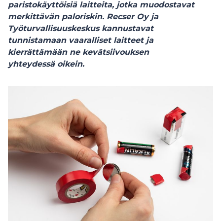
paristokäyttöisiä laitteita, jotka
muodostavat
merkittävän paloriskin.
Recser
Oy ja
Työturvallisuuskeskus kannustavat
tunnistamaan
vaaralliset laitteet ja
kierrättämään
ne
kevätsiivouksen
yhteydessä
oikein.