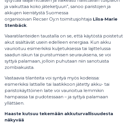
sytyttää laajamittaisen ja vaikeasti hallittavan tulipalon
ja vaikuttaa koko jäteketjuun”, sanoo paristojen ja
akkujen kierrätystä Suomessa
organisoivan Recser Oy:n toimitusjohtaja
Liisa
‑
Marie
Stenbäck
.
Vaaratilanteiden taustalla on se, että käytöstä poistetut
akut sisältävät usein edelleen energiaa. Kun akku
vaurioituu esimerkiksi kuljetuksessa tai lajittelussa
saadun iskun tai puristumisen seurauksena, se voi
syttyä palamaan, jolloin puhutaan niin sanotuista
zombiakuista.
Vastaavia tilanteita voi syntyä myös kodeissa:
esimerkiksi lattialle tai laatikkoon jätetty akku- tai
paristokäyttöinen laite voi vaurioitua lemmikin
hampaissa tai pudotessaan – ja syttyä palamaan
yllättäen.
Haaste kutsuu tekemään akkuturvallisuudesta
näkyvää