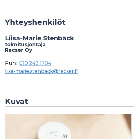
Yhteyshenkilöt
Liisa-Marie Stenbäck
toimitusjohtaja
Recser Oy
Puh:
010 249 1704
liisa-marie.stenback@recser.fi
Kuvat