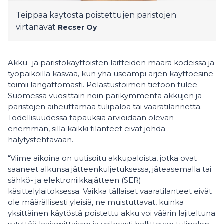
Teippaa käytöstä poistettujen paristojen
virtanavat
Recser Oy
Akku- ja paristokäyttöisten laitteiden määrä kodeissa ja
työpaikoilla kasvaa, kun yhä useampi arjen käyttöesine
toimii langattomasti. Pelastustoimen tietoon tulee
Suomessa vuosittain noin parikymmentä akkujen ja
paristojen aiheuttamaa tulipaloa tai vaaratilannetta.
Todellisuudessa tapauksia arvioidaan olevan
enemmän, sillä kaikki tilanteet eivät johda
hälytystehtävään.
“Viime aikoina on uutisoitu akkupaloista, jotka ovat
saaneet alkunsa jätteenkuljetuksessa, jäteasemalla tai
sähkö- ja elektroniikkajätteen (SER)
käsittelylaitoksessa. Vaikka tällaiset vaaratilanteet eivät
ole määrällisesti yleisiä, ne muistuttavat, kuinka
yksittäinen käytöstä poistettu akku voi väärin lajiteltuna