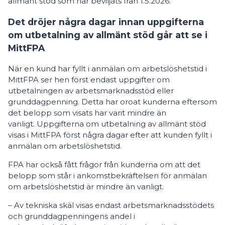
allmänt stöd som har beviljats från 1.5.2026.
Det dröjer några dagar innan uppgifterna
om utbetalning av allmänt stöd går att se i
MittFPA
När en kund har fyllt i anmälan om arbetslöshetstid i
MittFPA ser hen först endast uppgifter om
utbetalningen av arbetsmarknadsstöd eller
grunddagpenning. Detta har oroat kunderna eftersom
det belopp som visats har varit mindre än
vanligt. Uppgifterna om utbetalning av allmänt stöd
visas i MittFPA först några dagar efter att kunden fyllt i
anmälan om arbetslöshetstid.
FPA har också fått frågor från kunderna om att det
belopp som står i ankomstbekräftelsen för anmälan
om arbetslöshetstid är mindre än vanligt.
– Av tekniska skäl visas endast arbetsmarknadsstödets
och grunddagpenningens andel i