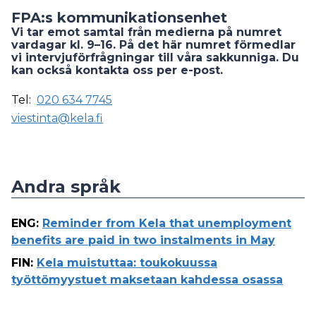
FPA:s kommunikationsenhet
Vi tar emot samtal från medierna på numret
vardagar kl. 9–16. På det här numret förmedlar
vi intervjuförfrågningar till våra sakkunniga. Du
kan också kontakta oss per e-post.
Tel:
020 634 7745
viestinta@kela.fi
Andra språk
ENG
:
Reminder from Kela that unemployment
benefits are paid in two instalments in May
FIN
:
Kela muistuttaa: toukokuussa
työttömyystuet maksetaan kahdessa osassa