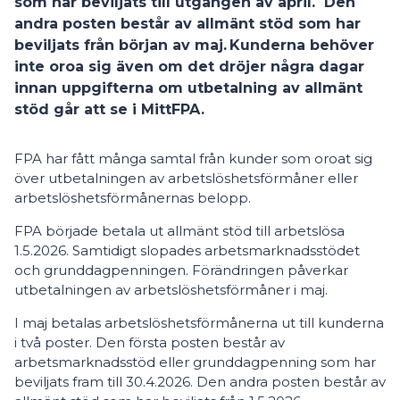
som har beviljats till utgången av april. Den
andra posten består av allmänt stöd som har
beviljats från början av maj.
Kunderna behöver
inte oroa sig även om det dröjer några dagar
innan uppgifterna om utbetalning av allmänt
stöd går att se i MittFPA.
FPA har fått många samtal från kunder som oroat sig
över utbetalningen av arbetslöshetsförmåner eller
arbetslöshetsförmånernas belopp.
FPA började betala ut allmänt stöd till arbetslösa
1.5.2026. Samtidigt slopades arbetsmarknadsstödet
och grunddagpenningen.
Förändringen påverkar
utbetalningen av arbetslöshetsförmåner i maj.
I maj betalas arbetslöshetsförmånerna ut till kunderna
i två poster. Den första posten består av
arbetsmarknadsstöd eller grunddagpenning som har
beviljats fram till 30.4.2026. Den andra posten består av