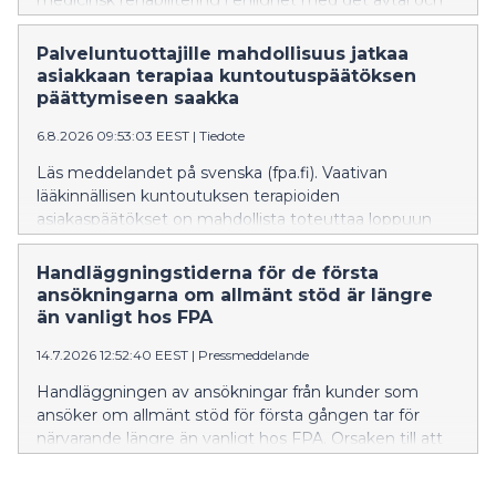
medicinsk rehabilitering i enlighet med det avtal och
brottshelhet. Enligt propositionsutkastet ska FPA delta
den servicebeskrivning som löper ut den
i analyscentralens ver
31.12.2026. Detta gäller alla serviceproducenter som för
Palveluntuottajille mahdollisuus jatkaa
närvarande tillhandahåller terapi inom krävande
asiakkaan terapiaa kuntoutuspäätöksen
medicinsk rehabilitering.
päättymiseen saakka
6.8.2026 09:53:03 EEST
|
Tiedote
Läs meddelandet på svenska (fpa.fi). Vaativan
lääkinnällisen kuntoutuksen terapioiden
asiakaspäätökset on mahdollista toteuttaa loppuun
31.12.2026 päättyvän sopimuksen ja palvelukuvauksen
mukaisesti sopimuskauden vaihteessa. Tämä koskee
Handläggningstiderna för de första
kaikkia nykyisiä vaativan lääkinnällisen kuntoutuksen
ansökningarna om allmänt stöd är längre
terapioiden palveluntuottajia.
än vanligt hos FPA
14.7.2026 12:52:40 EEST
|
Pressmeddelande
Handläggningen av ansökningar från kunder som
ansöker om allmänt stöd för första gången tar för
närvarande längre än vanligt hos FPA. Orsaken till att
handläggningstiderna är längre just nu är att
arbetslösheten har ökat, att många studerande har