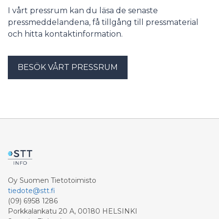
slutfört sina studier och att många sökandes perioder
I vårt pressrum kan du läsa de senaste
med inkomstrelaterad dagpenning tar slut. FPA
pressmeddelandena, få tillgång till pressmaterial
uppskattar att situationen lättar inom de närmaste
och hitta kontaktinformation.
veckorna.
BESÖK VÅRT PRESSRUM
Oy Suomen Tietotoimisto
tiedote@stt.fi
(09) 6958 1286
Porkkalankatu 20 A, 00180 HELSINKI