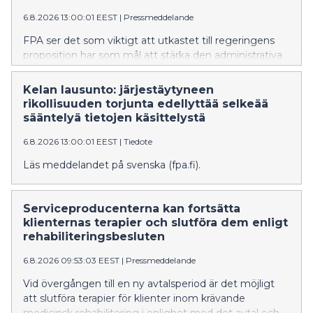
6.8.2026 13:00:01 EEST
|
Pressmeddelande
FPA ser det som viktigt att utkastet till regeringens
proposition har som mål att stärka den administrativa
bekämpningen av organiserad brottslighet och
informationsutbytet mellan myndigheterna.
Kelan lausunto: järjestäytyneen
Propositionen ger FPA bättre möjligheter att
rikollisuuden torjunta edellyttää selkeää
upptäcka, förebygga och bekämpa organiserad
sääntelyä tietojen käsittelystä
brottslighet och förfaringssätt i samband med den.
6.8.2026 13:00:01 EEST
|
Tiedote
FPA anser dock att bestämmelserna om utlämnande,
behandling och utnyttjande av uppgifter måste
Läs meddelandet på svenska (fpa.fi).
kompletteras för att lagstiftningen ska bilda en klar
helhet och trygga dataskyddet för enskilda personer.
FPA skulle i större utsträckning kunna delta i
Serviceproducenterna kan fortsätta
bekämpningen av organiserad brottslighet FPA anser
klienternas terapier och slutföra dem enligt
att FPA som verkställare av den sociala tryggheten
rehabiliteringsbesluten
förfogar över uppgifter som kan ha betydelse för
identifiering och bekämpning av organiserad
6.8.2026 09:53:03 EEST
|
Pressmeddelande
brottslighet. Bedrägerier och förfalskningar som
Vid övergången till en ny avtalsperiod är det möjligt
hänför sig till FPA:s förmåner har i vissa fall
att slutföra terapier för klienter inom krävande
konstaterats vara en del av en mer omfattande