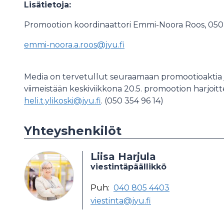
Lisätietoja:
Promootion koordinaattori Emmi-Noora Roos, 050 
emmi-noora.a.roos@jyu.fi
Media on tervetullut seuraamaan promootioaktia 
viimeistään keskiviikkona 20.5. promootion harjoitteli
heli.t.ylikoski@jyu.fi
. (050 354 96 14)
Yhteyshenkilöt
Liisa Harjula
viestintäpäällikkö
Puh:
040 805 4403
viestinta@jyu.fi