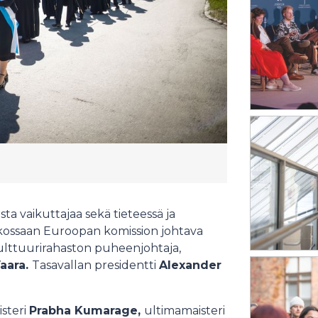
sta vaikuttajaa sekä tieteessä ja
ukossaan Euroopan komission johtava
lttuurirahaston puheenjohtaja,
aara.
Tasavallan presidentti
Alexander
steri
Prabha Kumarage,
ultimamaisteri