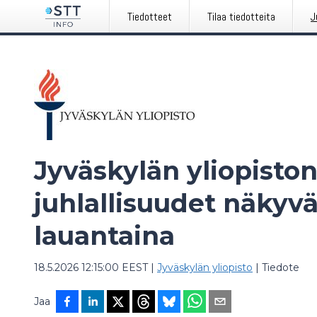
Tiedotteet
Tilaa tiedotteita
J
Jyväskylän yliopisto
juhlallisuudet näkyv
lauantaina
18.5.2026 12:15:00 EEST
|
Jyväskylän yliopisto
|
Tiedote
Jaa