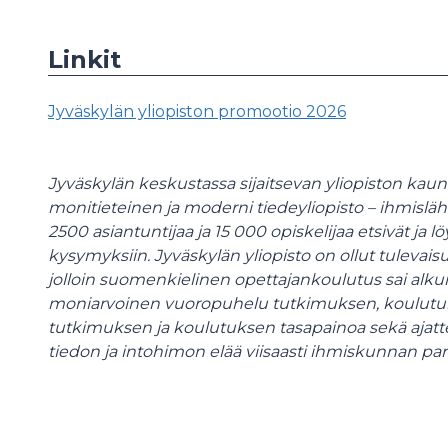
Linkit
Jyväskylän yliopiston promootio 2026
Jyväskylän keskustassa sijaitsevan yliopiston kaun
monitieteinen ja moderni tiedeyliopisto – ihmislä
2500 asiantuntijaa ja 15 000 opiskelijaa etsivät ja
kysymyksiin. Jyväskylän yliopisto on ollut tulevai
jolloin suomenkielinen opettajankoulutus sai al
moniarvoinen vuoropuhelu tutkimuksen, koulutuks
tutkimuksen ja koulutuksen tasapainoa sekä ajat
tiedon ja intohimon elää viisaasti ihmiskunnan pa