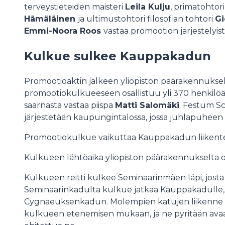
terveystieteiden maisteri
Leila Kulju
, primatohtor
Hämäläinen
ja ultimustohtori filosofian tohtori
Gi
Emmi-Noora Roos
vastaa promootion järjestelyist
Kulkue sulkee Kauppakadun
Promootioaktin jälkeen yliopiston päärakennuks
promootiokulkueeseen osallistuu yli 370 henkil
saarnasta vastaa piispa
Matti Salomäki
. Festum Sc
järjestetään kaupungintalossa, jossa juhlapuheen 
Promootiokulkue vaikuttaa Kauppakadun liikentees
Kulkueen lähtöaika yliopiston päärakennukselta o
Kulkueen reitti kulkee Seminaarinmäen läpi, josta 
Seminaarinkadulta kulkue jatkaa Kauppakadulle, j
Cygnaeuksenkadun. Molempien katujen liikenne p
kulkueen etenemisen mukaan, ja ne pyritään avaa