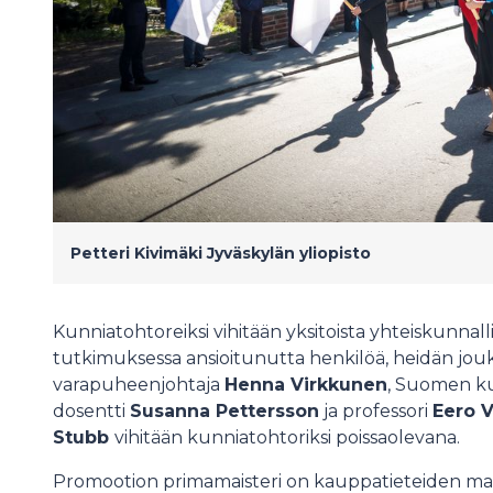
Petteri Kivimäki
Jyväskylän yliopisto
Kunniatohtoreiksi vihitään yksitoista yhteiskunnalli
tutkimuksessa ansioitunutta henkilöä, heidän jo
varapuheenjohtaja
Henna Virkkunen
, Suomen ku
dosentti
Susanna Pettersson
ja professori
Eero V
Stubb
vihitään kunniatohtoriksi poissaolevana.
Promootion primamaisteri on kauppatieteiden mai