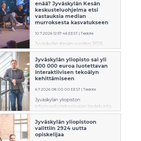
Mitä kosteampi sauna on, sitä
enää? Jyväskylän Kesän
voimakkaammin syke ja kehon
keskusteluohjelma etsi
lämpötila nousevat.
vastauksia median
murroksesta kasvatukseen
10.7.2026 12:57:46 EEST
|
Tiedote
Jyväskylän Kesän vuoden 2026
keskusteluohjelma tarkasteli yhtä
vanhimmista ja samalla
Jyväskylän yliopisto sai yli
ajankohtaisimmista ihanteista:
800 000 euroa luotettavan
viisautta. Viiden päivän aikana
interaktiivisen tekoälyn
keskusteluissa kysyttiin, miltä viisaus
kehittämiseen
näyttää aikana, jolloin huomiosta
6.7.2026 08:00:00 EEST
|
Tiedote
kilpaillaan ennennäkemättömällä
voimalla, tekoäly muuttaa
Jyväskylän yliopiston
ajatteluamme ja yhteiskunnallinen
informaatioteknologian tiedekunta
keskustelu hakee uusia muotojaan.
on saanut Business Finlandilta 822
000 euron rahoituksen
Jyväskylän yliopistoon
interaktiivisen tekoälyn
valittiin 2924 uutta
kehittämiseen. Hankkeessa luodaan
opiskelijaa
luotettavampia ja paremmin