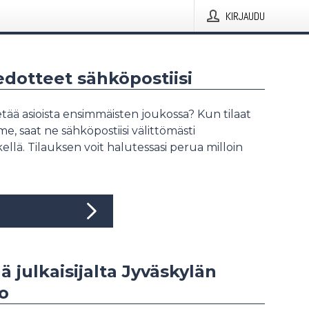
KIRJAUDU
iedotteet sähköpostiisi
tää asioista ensimmäisten joukossa? Kun tilaat
, saat ne sähköpostiisi välittömästi
ellä. Tilauksen voit halutessasi perua milloin
ää julkaisijalta Jyväskylän
to