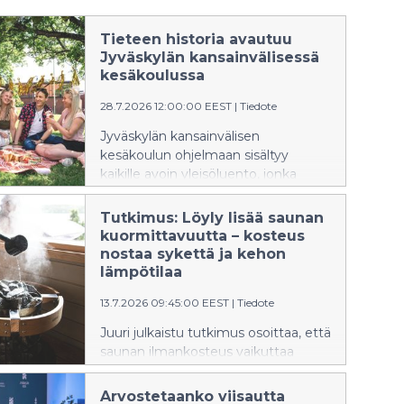
Tieteen historia avautuu
Jyväskylän kansainvälisessä
kesäkoulussa
28.7.2026 12:00:00 EEST
|
Tiedote
Jyväskylän kansainvälisen
kesäkoulun ohjelmaan sisältyy
kaikille avoin yleisöluento, jonka
aiheena on uuden fysiikan synnyn
yhteydet Weimarin tasavallan
Tutkimus: Löyly lisää saunan
kulttuurielämään. Luennoitsijana
kuormittavuutta – kosteus
toimii professori Ismo Koponen
nostaa sykettä ja kehon
Helsingin yliopistosta.
lämpötilaa
13.7.2026 09:45:00 EEST
|
Tiedote
Juuri julkaistu tutkimus osoittaa, että
saunan ilmankosteus vaikuttaa
merkittävästi elimistön
kuormittumiseen lämpötilan lisäksi.
Arvostetaanko viisautta