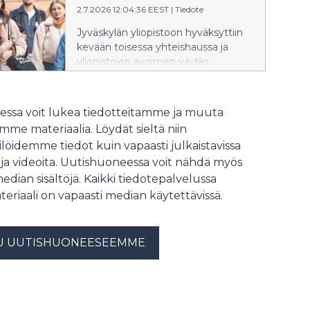
2.7.2026 12:04:36 EEST
|
Tiedote
ihmisten kanssa yhteistyöhön
kykeneviä tekoälyjärjestelmiä sekä
Jyväskylän yliopistoon hyväksyttiin
valmistellaan teknologiaa
kevään toisessa yhteishaussa ja
kaupalliseen käyttöön.
yliopistojen avoimen väylän
erillishaussa yhteensä 2924 uutta
opiskelijaa. Lukuvuosi alkaa elokuun
lopulla uusien opiskelijoiden
ssa voit lukea tiedotteitamme ja muuta
orientaation merkeissä.
me materiaalia. Löydät sieltä niin
Onnittelemme kaikkia valittuja!
löidemme tiedot kuin vapaasti julkaistavissa
 ja videoita. Uutishuoneessa voit nähdä myös
median sisältöjä. Kaikki tiedotepalvelussa
teriaali on vapaasti median käytettävissä.
U UUTISHUONEESEEMME