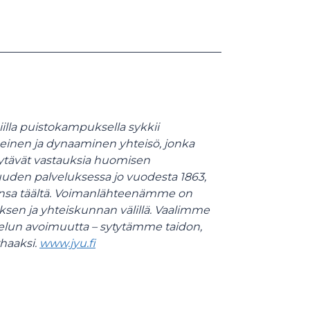
iilla puistokampuksella sykkii
heinen ja dynaaminen yhteisö, jonka
 löytävät vastauksia huomisen
suuden palveluksessa jo vuodesta 1863,
kunsa täältä. Voimanlähteenämme on
en ja yhteiskunnan välillä. Vaalimme
telun avoimuutta – sytytämme taidon,
rhaaksi.
www.jyu.fi