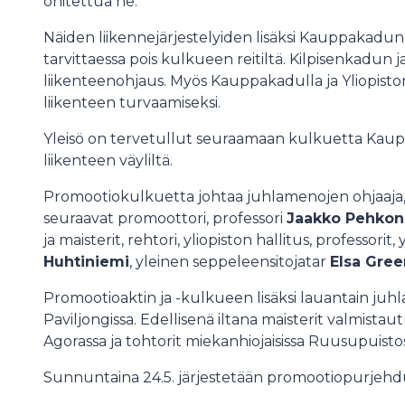
ohitettua ne.
Näiden liikennejärjestelyiden lisäksi Kauppakadun
tarvittaessa pois kulkueen reitiltä. Kilpisenkadun
liikenteenohjaus. Myös Kauppakadulla ja Yliopist
liikenteen turvaamiseksi.
Yleisö on tervetullut seuraamaan kulkuetta Ka
liikenteen väyliltä.
Promootiokulkuetta johtaa juhlamenojen ohjaaja, 
seuraavat promoottori, professori
Jaakko Pehko
ja maisterit, rehtori, yliopiston hallitus, professorit, 
Huhtiniemi
, yleinen seppeleensitojatar
Elsa Gre
Promootioaktin ja -kulkueen lisäksi lauantain juhlall
Paviljongissa. Edellisenä iltana maisterit valmista
Agorassa ja tohtorit miekanhiojaisissa Ruusupuisto
Sunnuntaina 24.5. järjestetään promootiopurjehdu