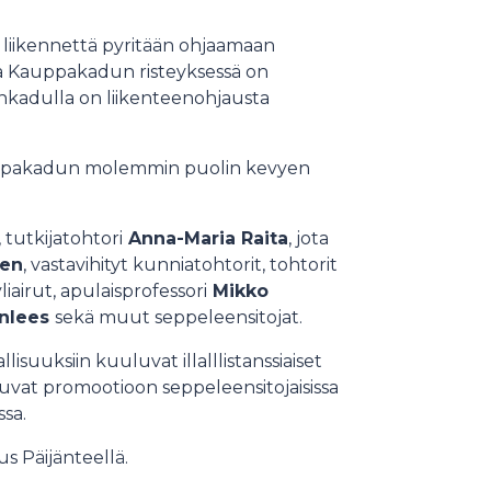
 liikennettä pyritään ohjaamaan
 ja Kauppakadun risteyksessä on
onkadulla on liikenteenohjausta
uppakadun molemmin puolin kevyen
tutkijatohtori
Anna-Maria Raita
, jota
nen
, vastavihityt kunniatohtorit, tohtorit
yliairut, apulaisprofessori
Mikko
enlees
sekä muut seppeleensitojat.
isuuksiin kuuluvat illalllistanssiaiset
utuvat promootioon seppeleensitojaisissa
ssa.
s Päijänteellä.