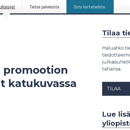
ulkaisijat
Tietoa palvelusta
Osta kertatiedote
Tilaa t
Haluatko tie
tiedotteemme
julkaisuhetk
n promootion
tahansa.
ät katukuvassa
TILAA
Lue lis
yliopis