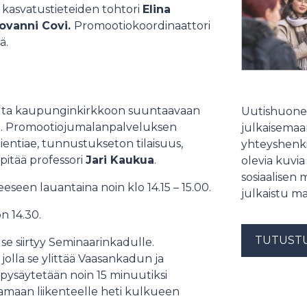
i kasvatustieteiden tohtori
Elina
ovanni Covi.
Promootiokoordinaattori
ä.
elta kaupunginkirkkoon suuntaavaan
Uutishuonee
öä. Promootiojumalanpalveluksen
julkaisemaam
ientiae, tunnustukseton tilaisuus,
yhteyshenki
pitää professori
Jari Kaukua
.
olevia kuvia
sosiaalisen 
een lauantaina noin klo 14.15 – 15.00.
julkaistu ma
n 14.30.
TUTUST
se siirtyy Seminaarinkadulle.
olla se ylittää Vaasankadun ja
ysäytetään noin 15 minuutiksi
maan liikenteelle heti kulkueen