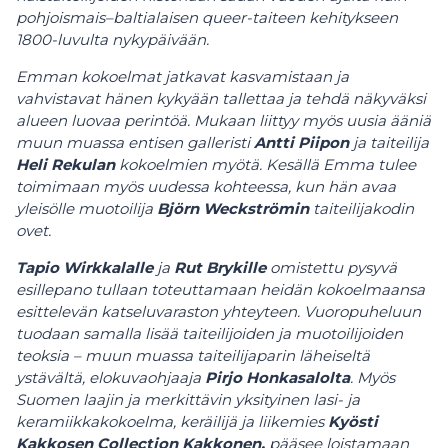
pohjoismais–baltialaisen queer-taiteen kehitykseen
1800-luvulta nykypäivään.
Emman kokoelmat jatkavat kasvamistaan ja
vahvistavat hänen kykyään tallettaa ja tehdä näkyväksi
alueen luovaa perintöä. Mukaan liittyy myös uusia ääniä
muun muassa entisen galleristi
Antti Piipon
ja taiteilija
Heli Rekulan
kokoelmien myötä. Kesällä Emma tulee
toimimaan myös uudessa kohteessa, kun hän avaa
yleisölle muotoilija
Björn Weckströmin
taiteilijakodin
ovet.
Tapio Wirkkalalle
ja
Rut Brykille
omistettu pysyvä
esillepano tullaan toteuttamaan heidän kokoelmaansa
esittelevän katseluvaraston yhteyteen. Vuoropuheluun
tuodaan samalla lisää taiteilijoiden ja muotoilijoiden
teoksia – muun muassa taiteilijaparin läheiseltä
ystävältä, elokuvaohjaaja
Pirjo Honkasalolta
. Myös
Suomen laajin ja merkittävin yksityinen lasi- ja
keramiikkakokoelma, keräilijä ja liikemies
Kyösti
Kakkosen
Collection Kakkonen,
pääsee loistamaan