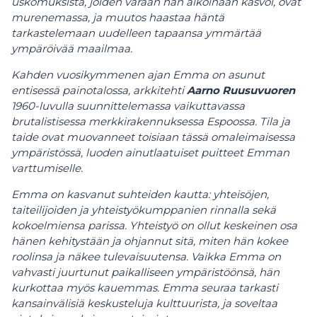
uskomuksista, joiden varaan hän aikoinaan kasvoi, ovat
murenemassa, ja muutos haastaa häntä
tarkastelemaan uudelleen tapaansa ymmärtää
ympäröivää maailmaa.
Kahden vuosikymmenen ajan Emma on asunut
entisessä painotalossa, arkkitehti
Aarno
Ruusuvuoren
1960-luvulla suunnittelemassa vaikuttavassa
brutalistisessa merkkirakennuksessa Espoossa. Tila ja
taide ovat muovanneet toisiaan tässä omaleimaisessa
ympäristössä, luoden ainutlaatuiset puitteet Emman
varttumiselle.
Emma on kasvanut suhteiden kautta: yhteisöjen,
taiteilijoiden ja yhteistyökumppanien rinnalla sekä
kokoelmiensa parissa. Yhteistyö on ollut keskeinen osa
hänen kehitystään ja ohjannut sitä, miten hän kokee
roolinsa ja näkee tulevaisuutensa. Vaikka Emma on
vahvasti juurtunut paikalliseen ympäristöönsä, hän
kurkottaa myös kauemmas. Emma seuraa tarkasti
kansainvälisiä keskusteluja kulttuurista, ja soveltaa