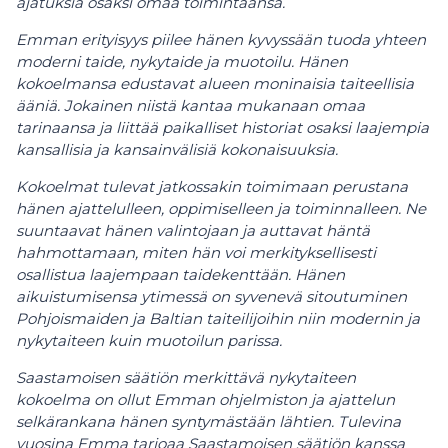
ajatuksia osaksi omaa toimintaansa.
Emman erityisyys piilee hänen kyvyssään tuoda yhteen
moderni taide, nykytaide ja muotoilu. Hänen
kokoelmansa edustavat alueen moninaisia taiteellisia
ääniä. Jokainen niistä kantaa mukanaan omaa
tarinaansa ja liittää paikalliset historiat osaksi laajempia
kansallisia ja kansainvälisiä kokonaisuuksia.
Kokoelmat tulevat jatkossakin toimimaan perustana
hänen ajattelulleen, oppimiselleen ja toiminnalleen. Ne
suuntaavat hänen valintojaan ja auttavat häntä
hahmottamaan, miten hän voi merkityksellisesti
osallistua laajempaan taidekenttään. Hänen
aikuistumisensa ytimessä on syvenevä sitoutuminen
Pohjoismaiden ja Baltian taiteilijoihin niin modernin ja
nykytaiteen kuin muotoilun parissa.
Saastamoisen säätiön merkittävä nykytaiteen
kokoelma on ollut Emman ohjelmiston ja ajattelun
selkärankana hänen syntymästään lähtien. Tulevina
vuosina Emma tarjoaa Saastamoisen säätiön kanssa