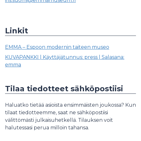
iris.suomi@emmamuseum.fi
Linkit
EMMA – Espoon modernin taiteen museo
KUVAPANKKI | Käyttäjätunnus: press | Salasana:
emma
Tilaa tiedotteet sähköpostiisi
Haluatko tietää asioista ensimmäisten joukossa? Kun
tilaat tiedotteemme, saat ne sähköpostiisi
välittömästi julkaisuhetkellä. Tilauksen voit
halutessasi perua milloin tahansa.