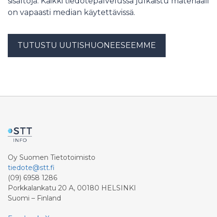
sisältöjä. Kaikki tiedotepalvelussa julkaistu materiaali
architectural setting, space and art have continuously
on vapaasti median käytettävissä.
shaped one another, forming the environment in
which she has grown up. Emma has come of age
through relationships: with her communities, with the
TUTUSTU UUTISHUONEESEEMME
artists she works alongside, and with the collections
she cares for. Collaboration has been central to her
development, shaping
Oy Suomen Tietotoimisto
tiedote@stt.fi
(09) 6958 1286
Porkkalankatu 20 A, 00180 HELSINKI
Suomi – Finland