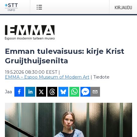
KIRJAUDU
Emman tulevaisuus: kirje Krist
Gruijthuijsenilta
19.5.2026 08:30:00 EEST
|
EMMA – Espoo Museum of Modern Art
|
Tiedote
Jaa