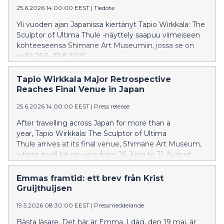
25.6.2026 14:00:00 EEST
|
Tiedote
Yli vuoden ajan Japanissa kiertänyt Tapio Wirkkala: The
Sculptor of Ultima Thule -näyttely saapuu viimeiseen
kohteeseensa Shimane Art Museumiin, jossa se on
esillä 26.6.–31.8.2026.
Tapio Wirkkala Major Retrospective
Reaches Final Venue in Japan
25.6.2026 14:00:00 EEST
|
Press release
After travelling across Japan for more than a
year, Tapio Wirkkala: The Sculptor of Ultima
Thule arrives at its final venue, Shimane Art Museum,
where it will be on view from 26 June to 31 August
2026.
Emmas framtid: ett brev från Krist
Gruijthuijsen
19.5.2026 08:30:00 EEST
|
Pressmeddelande
Bästa läsare, Det här är Emma. I dag, den 19 maj, är