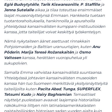
Eglė
Budvytytėlle
,
Tarik
Kiswansonille
,
P
.
Staffille
ja
Jenna
Sutelalle
aikaa ja tilaa toteuttaa ensimmäiset
laajat museonäyttelynsä Emmaan. Hankkeita tuetaan
tuotantorahoituksella, hankinnoilla ja apurahoilla
yhteistyössä kansainvälisten kumppani-instituutioiden
kanssa, jotta taiteilijat voivat keskittyä työskentelyyn.
Nämä nykytaiteen äänet asettuvat rinnakkain
Pohjoismaiden ja Balttian uranuurtajien, kuten
Anu
Põderin
,
Marija
Teresė
Rožanskaitėn
ja
Osmo
Valtosen
kanssa, herättäen vuoropuhelua yli
sukupolvien.
Samalla Emma vahvistaa kansainvälistä suuntaansa.
Yhteistyössä johtavien kansainvälisten museoiden
kanssa hän tuo Suomeen merkittäviä yksityisnäyttelyitä
taiteilijoilta kuten
Pacita
Abad
,
Tunga
,
SUPERFLEX
,
Tetsumi Kudo
ja
Nairy Baghramian
. Temaattiset
näyttelyt puolestaan avaavat laajempia historiallisia
näkökulmia liittyen niin latinalaisamerikkalaisten
naistaiteilijoiden historiaan sadan vuoden ajalta kuin