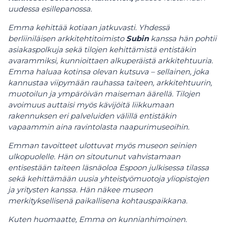
uudessa esillepanossa.
Emma kehittää kotiaan jatkuvasti. Yhdessä
berliiniläisen arkkitehtitoimisto
Subin
kanssa hän pohtii
asiakaspolkuja sekä tilojen kehittämistä entistäkin
avarammiksi, kunnioittaen alkuperäistä arkkitehtuuria.
Emma haluaa kotinsa olevan kutsuva – sellainen, joka
kannustaa viipymään rauhassa taiteen, arkkitehtuurin,
muotoilun ja ympäröivän maiseman äärellä. Tilojen
avoimuus auttaisi myös kävijöitä liikkumaan
rakennuksen eri palveluiden välillä entistäkin
vapaammin aina ravintolasta naapurimuseoihin.
Emman tavoitteet ulottuvat myös museon seinien
ulkopuolelle. Hän on sitoutunut vahvistamaan
entisestään taiteen läsnäoloa Espoon julkisessa tilassa
sekä kehittämään uusia yhteistyömuotoja yliopistojen
ja yritysten kanssa. Hän näkee museon
merkityksellisenä paikallisena kohtauspaikkana.
Kuten huomaatte, Emma on kunnianhimoinen.