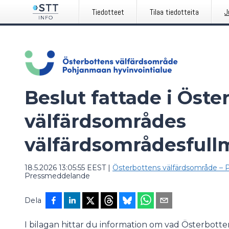
Tiedotteet
Tilaa tiedotteita
J
Beslut fattade i Öste
välfärdsområdes
välfärdsområdesfull
18.5.2026 13:05:55 EEST
|
Österbottens välfärdsområde – 
Pressmeddelande
Dela
I bilagan hittar du information om vad Österbott