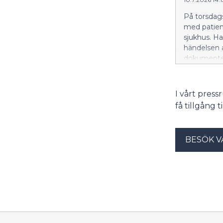
På torsdag
med patient
sjukhus. H
händelsen 
dokumenten
anmäls til
kommer de 
kan ha även
I vårt pres
Pada. Välfä
få tillgång 
förstöring 
händelsen 
BESÖK V