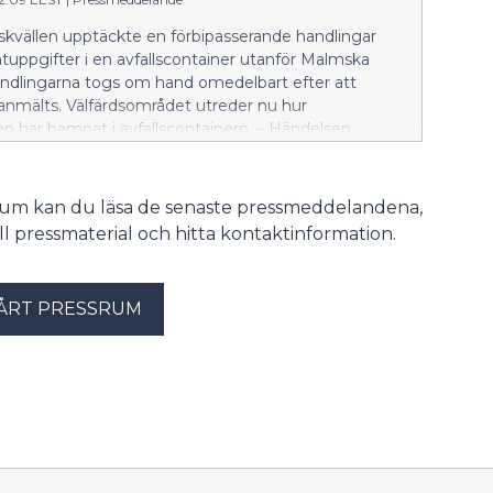
skvällen upptäckte en förbipasserande handlingar
uppgifter i en avfallscontainer utanför Malmska
andlingarna togs om hand omedelbart efter att
anmälts. Välfärdsområdet utreder nu hur
 har hamnat i avfallscontainern. – Händelsen
l dataskyddsombuden, och under nästa vecka
vid behov att kontakta de personer vars uppgifter
tyrats, säger förvaltningsdirektör Linda Jakobsson-
srum kan du läsa de senaste pressmeddelandena,
rdsområdet har tydliga anvisningar för hantering och
till pressmaterial och hitta kontaktinformation.
av sekretessbelagda uppgifter. Utredningen av
fortsätter på måndag.
ÅRT PRESSRUM