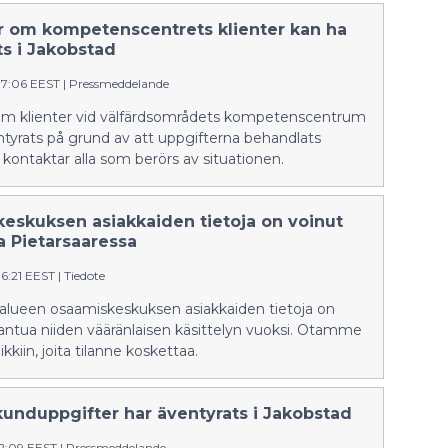
loppuun saakka. Aluevaltuusto teki
päätöksen kokeilusta toukokuussa.
r om kompetenscentrets klienter kan ha
Tulevat vanhemmat ovat
ts i Jakobstad
synnytysvalmennuksissa kertoneet
37:06 EEST
|
Pressmeddelande
olevansa tyytyväisiä
maksuttomuuteen.
om klienter vid välfärdsområdets kompetenscentrum
tyrats på grund av att uppgifterna behandlats
Vi kontaktar alla som berörs av situationen.
eskuksen asiakkaiden tietoja on voinut
a Pietarsaaressa
36:21 EEST
|
Tiedote
ialueen osaamiskeskuksen asiakkaiden tietoja on
antua niiden vääränlaisen käsittelyn vuoksi. Otamme
kkiin, joita tilanne koskettaa.
kunduppgifter har äventyrats i Jakobstad
12:09 EEST
|
Pressmeddelande