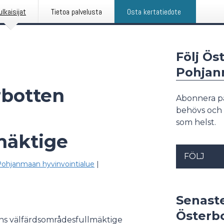
ulkaisijat
Tietoa palvelusta
Osta kertatiedote
Följ Ös
Pohjan
rbotten
Abonnera p
behövs och 
som helst.
mäktige
FÖLJ
Pohjanmaan hyvinvointialue
|
Senast
Österb
ens välfärdsområdesfullmäktige