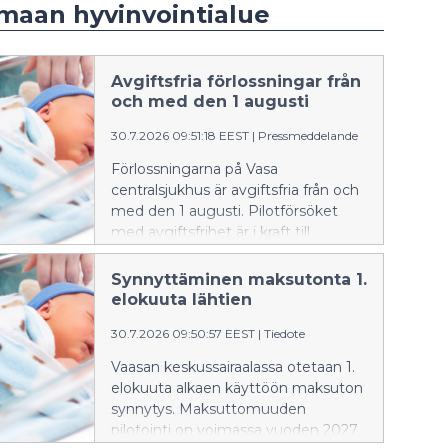
maan hyvinvointialue
Avgiftsfria förlossningar från
och med den 1 augusti
30.7.2026 09:51:18 EEST
|
Pressmeddelande
Förlossningarna på Vasa
centralsjukhus är avgiftsfria från och
med den 1 augusti. Pilotförsöket
med avgiftsfrihet är i kraft till
utgången av år 2027.
Välfärdsområdesfullmäktige fattade
Synnyttäminen maksutonta 1.
beslut om försöket i maj. De
elokuuta lähtien
blivande föräldrarna har under
30.7.2026 09:50:57 EEST
|
Tiedote
förlossningsförberedelsen berättat
att de är nöjda med avgiftsfriheten.
Vaasan keskussairaalassa otetaan 1.
elokuuta alkaen käyttöön maksuton
synnytys. Maksuttomuuden
pilotointi on voimassa vuoden 2027