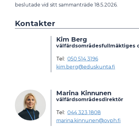
beslutade vid sitt sammanträde 18.5.2026.
Kontakter
Kim Berg
välfärdsområdesfullmäktiges 
Tel:
050 514 3196
kim.berg@eduskunta.fi
Marina Kinnunen
välfärdsområdesdirektör
Tel:
044 323 1808
marina.kinnunen@ovph.fi