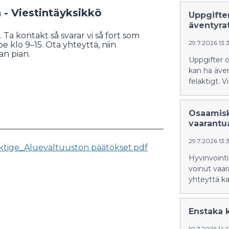
- Viestintäyksikkö
Uppgifte
äventyra
 Ta kontakt så svarar vi så fort som
29.7.2026 13:
 klo 9–15. Ota yhteyttä, niin
n pian.
Uppgifter 
kan ha även
felaktigt. 
Osaamisk
vaarantu
29.7.2026 13:
ktige_Aluevaltuuston päätökset.pdf
Hyvinvoint
voinut vaar
yhteyttä kai
Enstaka 
10.7.2026 14: