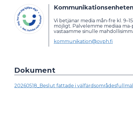
Kommunikationsenheten 
Vi betjänar media mån-fre kl. 9–15.
möjligt. Palvelemme mediaa ma-pe
vastaamme sinulle mahdollisimma
kommunikation@ovph.fi
Dokument
20260518_Beslut fattade i välfärdsområdesfullmä