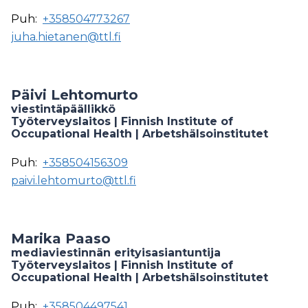
Puh:
+358504773267
juha.hietanen@ttl.fi
Päivi Lehtomurto
viestintäpäällikkö
Työterveyslaitos | Finnish Institute of
Occupational Health | Arbetshälsoinstitutet
Puh:
+358504156309
paivi.lehtomurto@ttl.fi
Marika Paaso
mediaviestinnän erityisasiantuntija
Työterveyslaitos | Finnish Institute of
Occupational Health | Arbetshälsoinstitutet
Puh:
+358504497541