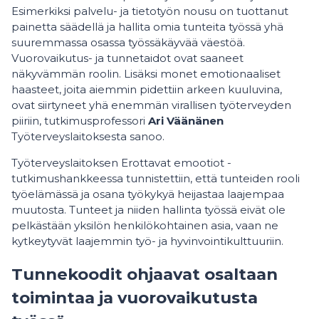
Esimerkiksi palvelu- ja tietotyön nousu on tuottanut
painetta säädellä ja hallita omia tunteita työssä yhä
suuremmassa osassa työssäkäyvää väestöä.
Vuorovaikutus- ja tunnetaidot ovat saaneet
näkyvämmän roolin. Lisäksi monet emotionaaliset
haasteet, joita aiemmin pidettiin arkeen kuuluvina,
ovat siirtyneet yhä enemmän virallisen työterveyden
piiriin, tutkimusprofessori
Ari Väänänen
Työterveyslaitoksesta sanoo.
Työterveyslaitoksen Erottavat emootiot -
tutkimushankkeessa tunnistettiin, että tunteiden rooli
työelämässä ja osana työkykyä heijastaa laajempaa
muutosta. Tunteet ja niiden hallinta työssä eivät ole
pelkästään yksilön henkilökohtainen asia, vaan ne
kytkeytyvät laajemmin työ- ja hyvinvointikulttuuriin.
Tunnekoodit ohjaavat osaltaan
toimintaa ja vuorovaikutusta