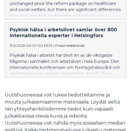
unchanged since the reform package on healthcare
and social welfare, but there are significant differences
between genders, professions and age groups.
Women and the youngest employees, as well as
employees in early childhood education, for example,
Psykisk hälsa i arbetslivet samlar över 800
have more absences than men, middle-aged
internationella experter i Helsingfors
employees and those working in managerial or
15.6.2026 06:00:00 EEST
|
Pressmeddelande
specialist positions.
Psykisk hälsa i arbetet har blivit en av de viktigaste
frågorna i samhället och arbetslivet i hela Europa. Den
internationella konferensen om företagshälsovård och
arbetshälsa som ordnas i Helsingfors den 15–17 juni
2026 granskar aktuella fenomen i arbetslivet och deras
kopplingar till psykisk hälsa och välbefinnande i
arbetet.
Uutishuoneessa voit lukea tiedotteitamme ja
muuta julkaisemaamme materiaalia. Löydät sieltä
niin yhteyshenkilöidemme tiedot kuin vapaasti
julkaistavissa olevia kuvia ja videoita.
Uutishuoneessa voit nähdä myös sosiaalisen median
sisältöjä. Kaikki tiedotepalvelussa julkaistu materiaali