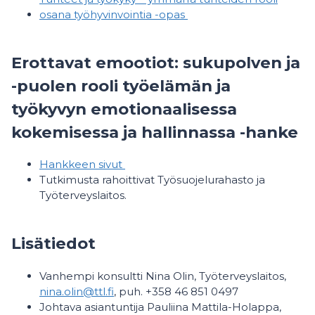
osana työhyvinvointia -opas
Erottavat emootiot: sukupolven ja
-puolen rooli työelämän ja
työkyvyn emotionaalisessa
kokemisessa ja hallinnassa -hanke
Hankkeen sivut
Tutkimusta rahoittivat Työsuojelurahasto ja
Työterveyslaitos.
Lisätiedot
Vanhempi konsultti Nina Olin, Työterveyslaitos,
nina.olin@ttl.fi
, puh. +358 46 851 0497
Johtava asiantuntija Pauliina Mattila-Holappa,