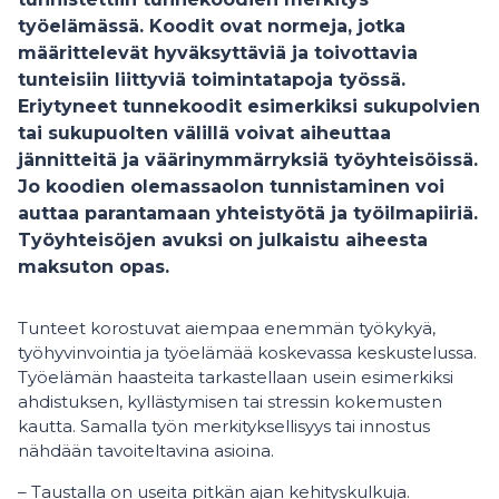
työelämässä. Koodit ovat normeja, jotka
määrittelevät hyväksyttäviä ja toivottavia
tunteisiin liittyviä toimintatapoja työssä.
Eriytyneet tunnekoodit esimerkiksi sukupolvien
tai sukupuolten välillä voivat aiheuttaa
jännitteitä ja väärinymmärryksiä työyhteisöissä.
Jo koodien olemassaolon tunnistaminen voi
auttaa parantamaan yhteistyötä ja työilmapiiriä.
Työyhteisöjen avuksi on julkaistu aiheesta
maksuton opas.
Tunteet korostuvat aiempaa enemmän työkykyä,
työhyvinvointia ja työelämää koskevassa keskustelussa.
Työelämän haasteita tarkastellaan usein esimerkiksi
ahdistuksen, kyllästymisen tai stressin kokemusten
kautta. Samalla työn merkityksellisyys tai innostus
nähdään tavoiteltavina asioina.
– Taustalla on useita pitkän ajan kehityskulkuja.