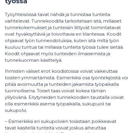
työssä
Työyhteisöissä tavat nähdä ja tunnistaa tunteita
vaihtelevat. Tunnekoodilla tarkoitetaan sitä, millaiset
tunnekokemukset ja tunteisiin liittyvät toimintatavat
ovat hyväksyttäviä ja toivottavia eri tilanteissa. Koodit
ohjaavat työn tunneodotuksia, kuten sitä miltä työn
kuuluu tuntua tai millaisia tunteita työssä tulee sietää.
Koodit ohjaavat myös tunteiden ilmaisemista ja
tunnekuorman käsittelyä.
Ihmisten väliset erot koodistoissa voivat vaikeuttaa
toisten ymmärtämistä. Esimerkiksi osa työntekijöistä voi
pitää avoimuutta ja tunteiden jakamista työpaikalla
luonnollisena. Toiset taas voivat kokea tämän
ylilyövänä. Eriytyneiden tunnekoodien taustalla voivat
olla esimerkiksi asema työpaikalla, sukupuoli tai
sukupolvi.
– Esimerkiksi eri sukupolvien toisistaan poikkeavat
tavat käsitellä tunteita voivat joskus aiheuttaa