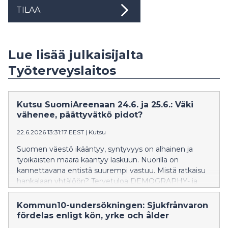
TILAA
Lue lisää julkaisijalta
Työterveyslaitos
Kutsu SuomiAreenaan 24.6. ja 25.6.: Väki
vähenee, päättyvätkö pidot?
22.6.2026 13:31:17 EEST
|
Kutsu
Suomen väestö ikääntyy, syntyvyys on alhainen ja
työikäisten määrä kääntyy laskuun. Nuorilla on
kannettavana entistä suurempi vastuu. Mistä ratkaisu
hankalaan yhtälöön? Tervetuloa DEMOGRAPHY- ja
YOUNG-ohjelmien sekä Itlan tilaisuuksiin
SuomiAreenaan Poriin!
Kommun10-undersökningen: Sjukfrånvaron
fördelas enligt kön, yrke och ålder