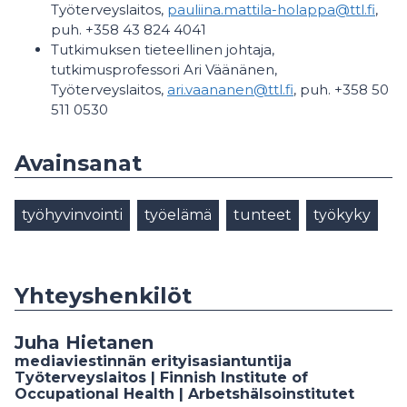
Työterveyslaitos,
pauliina.mattila-holappa@ttl.fi
,
puh. +358 43 824 4041
Tutkimuksen tieteellinen johtaja,
tutkimusprofessori Ari Väänänen,
Työterveyslaitos,
ari.vaananen@ttl.fi
, puh. +358 50
511 0530
Avainsanat
työhyvinvointi
työelämä
tunteet
työkyky
Yhteyshenkilöt
Juha Hietanen
mediaviestinnän erityisasiantuntija
Työterveyslaitos | Finnish Institute of
Occupational Health | Arbetshälsoinstitutet