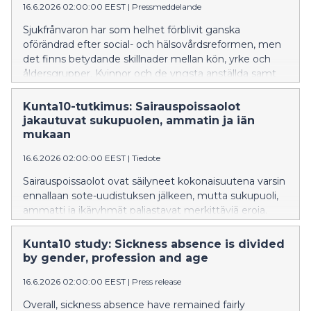
16.6.2026 02:00:00 EEST
|
Pressmeddelande
Sjukfrånvaron har som helhet förblivit ganska
oförändrad efter social- och hälsovårdsreformen, men
det finns betydande skillnader mellan kön, yrke och
åldersgrupper. Kvinnor och de yngsta anställda samt
till exempel anställda inom småbarnspedagogik har
fler frånvarodagar än män, medelålders och personer
Kunta10-tutkimus: Sairauspoissaolot
som arbetar i ledande uppgifter eller expertuppgifter.
jakautuvat sukupuolen, ammatin ja iän
mukaan
16.6.2026 02:00:00 EEST
|
Tiedote
Sairauspoissaolot ovat säilyneet kokonaisuutena varsin
ennallaan sote-uudistuksen jälkeen, mutta sukupuoli,
ammatti ja ikäryhmät paljastavat merkittäviä eroja.
Naisilla ja nuorimmilla työntekijöillä sekä esimerkiksi
varhaiskasvatuksen työntekijöillä on enemmän
Kunta10 study: Sickness absence is divided
poissaoloja verrattuna miehiin, keski-ikäisiin ja
by gender, profession and age
johtavissa tai erityisasiantuntijatehtävissä
16.6.2026 02:00:00 EEST
|
Press release
työskenteleviin.
Overall, sickness absence have remained fairly