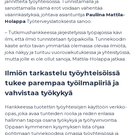
jännitteitä työyhteisöissä. Tunnistamalla ja
sanoittamalla nämä erot voidaan vähentää
väärinkäsityksiä, johtava asiantuntija
Pauliina Mattila-
Holappa
Työterveyslaitoksesta sanoo.
– Tutkimushankkeessa järjestetyissä työpajoissa kävi
ilmi, että ilmiö tunnistetaan työpaikoilla. Tunnekoodin
käsite antoi tavan ymmärtää olemassa olevaa ilmiötä,
joka näkyy ja tuntuu vuorovaikutuksessa ja yhteistyössä,
mutta jolle ei ole ollut sanoja, Mattila-Holappa jatkaa.
Ilmiön tarkastelu työyhteisöissä
tukee parempaa työilmapiiriä ja
vahvistaa työkykyä
Hankkeessa tuotettiin työyhteisöjen käyttöön verkko-
opas, joka avaa tunteiden roolia ja niiden erilaisia
hallinnan tapoja osana työkykyä ja työhyvinvointia.
Oppaan kymmenen kysymyksen lista ohjaa
pohtimaan tunnekoodeja omassa työyhteisössä ja