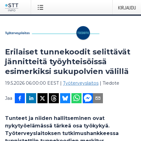
KIRJAUDU
Erilaiset tunnekoodit selittävät
jännitteitä työyhteisöissä
esimerkiksi sukupolvien välillä
19.5.2026 06:00:00 EEST
|
Työterveyslaitos
|
Tiedote
Jaa
Tunteet ja niiden hallitseminen ovat
nykytyöelämässä tärkeä osa työkykyä.
Työterveyslaitoksen tutkimushankkeessa
tunnistettiin tunnekoodien merkitys