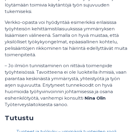
löytämään toimivia käytäntöjä työn sujuvuuden
tukemiseksi.
Verkko-opasta voi hyödyntää esimerkiksi erilaisissa
työyhteisön kehittämistilaisuuksissa ymmärryksen
lisäämisen välineenä. Samalla on hyvä muistaa, että
yksilölliset työkykyongelmat, epäasiallinen kohtelu,
pelisääntöjen rikkominen tai häirintä edellyttävät muita
toimenpiteitä.
– Jo ilmiön tunnistaminen on riittävä toimenpide
työyhteisössä. Tavoitteena ei ole luokitella ihmisiä, vaan
parantaa keskinäistä ymmärrystä, yhteistyötä ja työn
arjen sujuvuutta. Eriytyneet tunnekoodit on hyvä
huomioida työhyvinvoinnin johtamisessa ja osana
esihenkilötyötä, vanhempi konsultti
Nina Olin
Työterveyslaitoksesta sanoo.
Tutustu
Tunteet ja työkyky – ymmärrä tunteiden rooli