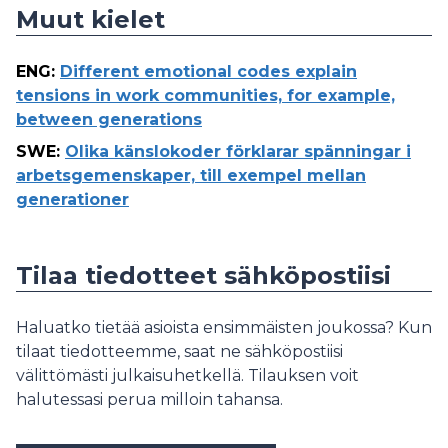
Muut kielet
ENG
:
Different emotional codes explain
tensions in work communities, for example,
between generations
SWE
:
Olika känslokoder förklarar spänningar i
arbetsgemenskaper, till exempel mellan
generationer
Tilaa tiedotteet sähköpostiisi
Haluatko tietää asioista ensimmäisten joukossa? Kun
tilaat tiedotteemme, saat ne sähköpostiisi
välittömästi julkaisuhetkellä. Tilauksen voit
halutessasi perua milloin tahansa.