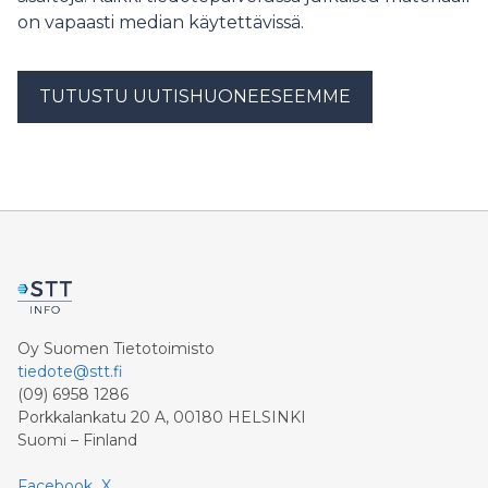
on vapaasti median käytettävissä.
TUTUSTU UUTISHUONEESEEMME
Oy Suomen Tietotoimisto
tiedote@stt.fi
(09) 6958 1286
Porkkalankatu 20 A, 00180 HELSINKI
Suomi – Finland
Facebook
X