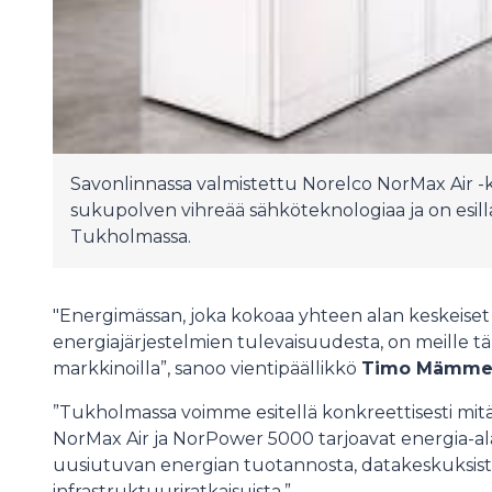
Savonlinnassa valmistettu Norelco NorMax Air -
sukupolven vihreää sähköteknologiaa ja on esi
Tukholmassa.
"Energimässan, joka kokoaa yhteen alan keskeiset
energiajärjestelmien tulevaisuudesta, on meille t
markkinoilla”, sanoo vientipäällikkö
Timo Mämme
”Tukholmassa voimme esitellä konkreettisesti mitä
NorMax Air ja NorPower 5000 tarjoavat energia-alan
uusiutuvan energian tuotannosta, datakeskuksista,
infrastruktuuriratkaisuista.”