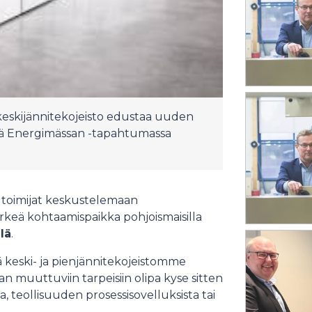
keskijännitekojeisto edustaa uuden
llä Energimässan -tapahtumassa
 toimijat keskustelemaan
ärkeä kohtaamispaikka pohjoismaisilla
lä
.
 keski- ja pienjännitekojeistomme
 muuttuviin tarpeisiin olipa kyse sitten
 teollisuuden prosessisovelluksista tai