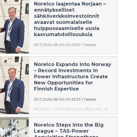
Norelco laajentaa Norjaan –
ennätykselliset
sähköverkkoinvestoinnit
avaavat suomalaiselle
huippuosaamiselle uusia
kasvumahdollisuuksia
30.7.2026 08:00:00 EEST
|
Tiedote
Suomalainen sähköasemien ja
sähkönjakeluratkaisujen valmistaja
Norelco Expands into Norway
Norelco vahvistaa kansainvälistä
– Record Investments in
kasvustrategiaansa laajentumalla
Power Infrastructure Create
Norjan markkinoille. Yhtiö on
New Opportunities for
nimittänyt kokeneen norjalaisen
Finnish Expertise
energia-alan asiantuntijan Geir
30.7.2026 08:00:00 EEST
|
Tiedote
Elsebutangenin vastaamaan
liiketoiminnan aloittamisesta ja
Norelco, a Finnish manufacturer of
kehittämisestä Norjassa.
substations and power distribution
solutions, is strengthening its
Norelco Steps into the Big
international growth strategy by
League – TAS-Power
expanding into the Norwegian