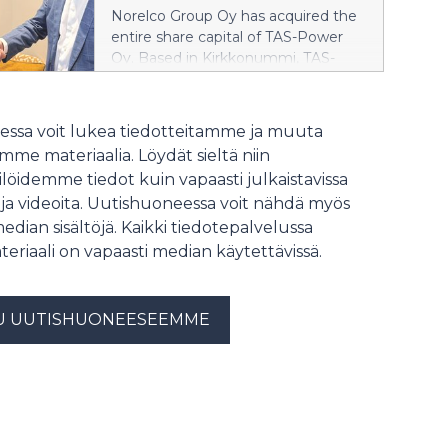
”Norelco Group on matkalla
Norelco Group Oy has acquired the
Group.
Pohjoismaiden halutuimmaksi
entire share capital of TAS-Power
sähkö- ja automaatioratkaisujen
Oy. Based in Kirkkonummi, TAS-
kumppaniksi yhtiön hakiessa kasvua
Power employs 23 people and
sekä orgaanisesti että mahdollisten
specialises in electrical automation
uusien yrityskauppojen kautta”,
design as well as demanding
ssa voit lukea tiedotteitamme ja muuta
sanoo Norelco Groupin
automation solutions for industry
toimitusjohtaja Ari Hämäläinen.
me materiaalia. Löydät sieltä niin
and the marine sector. The
löidemme tiedot kuin vapaasti julkaistavissa
acquisition represents a significant
 ja videoita. Uutishuoneessa voit nähdä myös
step in executing the Group’s
growth strategy and further
median sisältöjä. Kaikki tiedotepalvelussa
strengthens Norelco’s position as a
teriaali on vapaasti median käytettävissä.
provider of comprehensive electrical
and energy technology solutions.
U UUTISHUONEESEEMME