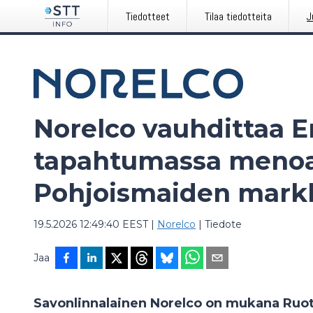
Tiedotteet
Tilaa tiedotteita
J
Norelco vauhdittaa 
tapahtumassa meno
Pohjoismaiden markk
19.5.2026 12:49:40 EEST
|
Norelco
|
Tiedote
Jaa
Savonlinnalainen Norelco on mukana Ruot