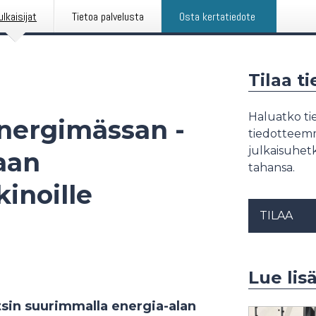
ulkaisijat
Tietoa palvelusta
Osta kertatiedote
Tilaa t
Haluatko tie
Energimässan -
tiedotteemme
julkaisuhetk
aan
tahansa.
inoille
TILAA
Lue lis
sin suurimmalla energia-alan