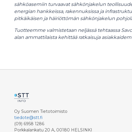
sähköasemiin turvaavat sähkönjakelun teollisuude
energian hankkeissa, rakennuksissa ja infrastruktu
pitkäikäisen ja häiriöttömän sähkönjakelun pohjola
Tuotteemme valmistetaan neljässä tehtaassa Savonl
alan ammattilaista kehittää ratkaisuja asiakkaidemme
Oy Suomen Tietotoimisto
tiedote@stt.fi
(09) 6958 1286
Porkkalankatu 20 A, 00180 HELSINKI