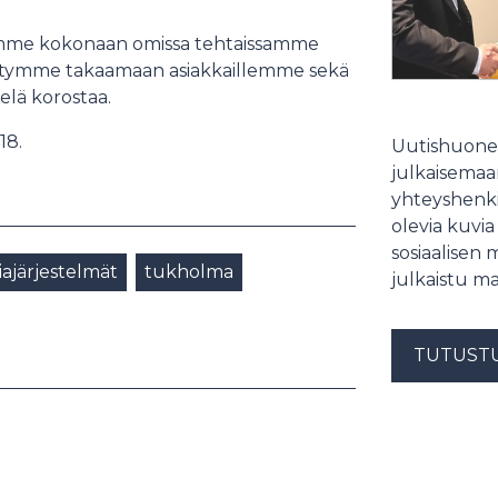
mme kokonaan omissa tehtaissamme
pystymme takaamaan asiakkaillemme sekä
lä korostaa.
18.
Uutishuonee
julkaisemaam
yhteyshenki
olevia kuvia
sosiaalisen 
ajärjestelmät
tukholma
julkaistu ma
TUTUST