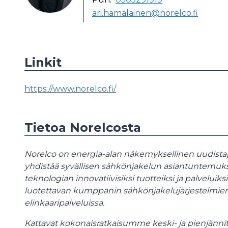
ari.hamalainen@norelco.fi
Linkit
https://www.norelco.fi/
Tietoa Norelcosta
Norelco on energia-alan näkemyksellinen uudistaja 
yhdistää syvällisen sähkönjakelun asiantuntemuk
teknologian innovatiivisiksi tuotteiksi ja palvelui
luotettavan kumppanin sähkönjakelujärjestelmien 
elinkaaripalveluissa.
Kattavat kokonaisratkaisumme keski- ja pienjänni