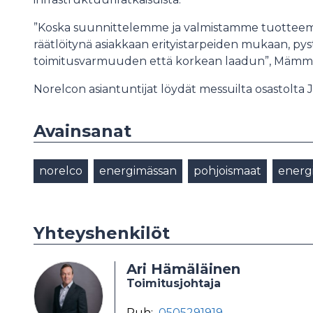
”Koska suunnittelemme ja valmistamme tuottee
räätlöitynä asiakkaan erityistarpeiden mukaan, 
toimitusvarmuuden että korkean laadun”, Mämme
Norelcon asiantuntijat löydät messuilta osastolta J
Avainsanat
norelco
energimässan
pohjoismaat
energi
Yhteyshenkilöt
Ari Hämäläinen
Toimitusjohtaja
Puh:
0505291919