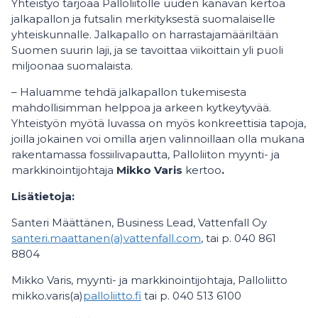
Yhteistyö tarjoaa Palloliitolle uuden kanavan kertoa
jalkapallon ja futsalin merkityksestä suomalaiselle
yhteiskunnalle. Jalkapallo on harrastajamääriltään
Suomen suurin laji, ja se tavoittaa viikoittain yli puoli
miljoonaa suomalaista.
– Haluamme tehdä jalkapallon tukemisesta
mahdollisimman helppoa ja arkeen kytkeytyvää.
Yhteistyön myötä luvassa on myös konkreettisia tapoja,
joilla jokainen voi omilla arjen valinnoillaan olla mukana
rakentamassa fossiilivapautta, Palloliiton myynti- ja
markkinointijohtaja
Mikko Varis
kertoo
.
Lisätietoja:
Santeri Määttänen, Business Lead, Vattenfall Oy
santeri.maattanen(a)vattenfall.com
, tai p. 040 861
8804
Mikko Varis, myynti- ja markkinointijohtaja, Palloliitto
mikko.varis(a)
palloliitto.fi
tai p. 040 513 6100