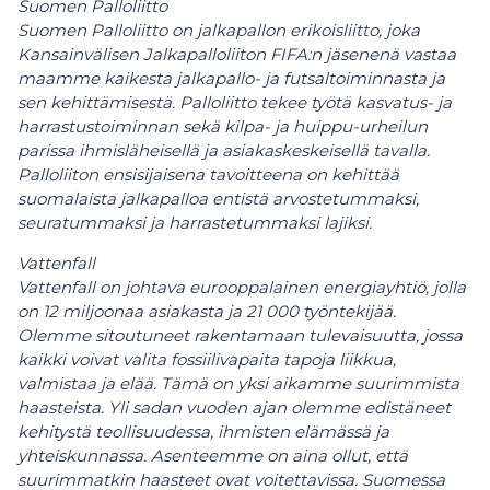
Suomen Palloliitto
Suomen Palloliitto on jalkapallon erikoisliitto, joka
Kansainvälisen Jalkapalloliiton FIFA:n jäsenenä vastaa
maamme kaikesta jalkapallo- ja futsaltoiminnasta ja
sen kehittämisestä. Palloliitto tekee työtä kasvatus- ja
harrastustoiminnan sekä kilpa- ja huippu-urheilun
parissa ihmisläheisellä ja asiakaskeskeisellä tavalla.
Palloliiton ensisijaisena tavoitteena on kehittää
suomalaista jalkapalloa entistä arvostetummaksi,
seuratummaksi ja harrastetummaksi lajiksi.
Vattenfall
Vattenfall on johtava eurooppalainen energiayhtiö, jolla
on 12 miljoonaa asiakasta ja 21 000 työntekijää.
Olemme sitoutuneet rakentamaan tulevaisuutta, jossa
kaikki voivat valita fossiilivapaita tapoja liikkua,
valmistaa ja elää. Tämä on yksi aikamme suurimmista
haasteista. Yli sadan vuoden ajan olemme edistäneet
kehitystä teollisuudessa, ihmisten elämässä ja
yhteiskunnassa. Asenteemme on aina ollut, että
suurimmatkin haasteet ovat voitettavissa. Suomessa