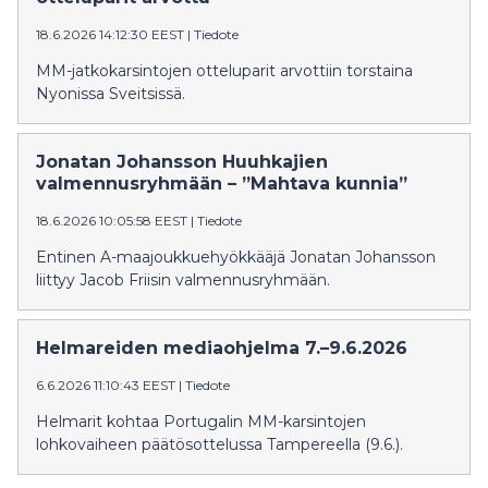
18.6.2026 14:12:30 EEST
|
Tiedote
MM-jatkokarsintojen otteluparit arvottiin torstaina
Nyonissa Sveitsissä.
Jonatan Johansson Huuhkajien
valmennusryhmään – ”Mahtava kunnia”
18.6.2026 10:05:58 EEST
|
Tiedote
Entinen A-maajoukkuehyökkääjä Jonatan Johansson
liittyy Jacob Friisin valmennusryhmään.
Helmareiden mediaohjelma 7.–9.6.2026
6.6.2026 11:10:43 EEST
|
Tiedote
Helmarit kohtaa Portugalin MM-karsintojen
lohkovaiheen päätösottelussa Tampereella (9.6.).