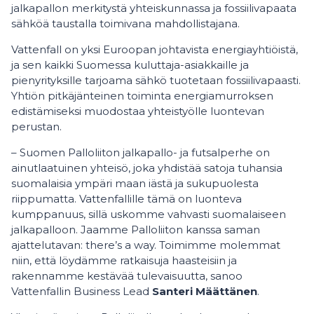
jalkapallon merkitystä yhteiskunnassa ja fossiilivapaata
sähköä taustalla toimivana mahdollistajana.
Vattenfall on yksi Euroopan johtavista energiayhtiöistä,
ja sen kaikki Suomessa kuluttaja-asiakkaille ja
pienyrityksille tarjoama sähkö tuotetaan fossiilivapaasti.
Yhtiön pitkäjänteinen toiminta energiamurroksen
edistämiseksi muodostaa yhteistyölle luontevan
perustan.
– Suomen Palloliiton jalkapallo- ja futsalperhe on
ainutlaatuinen yhteisö, joka yhdistää satoja tuhansia
suomalaisia ympäri maan iästä ja sukupuolesta
riippumatta. Vattenfallille tämä on luonteva
kumppanuus, sillä uskomme vahvasti suomalaiseen
jalkapalloon. Jaamme Palloliiton kanssa saman
ajattelutavan: there’s a way. Toimimme molemmat
niin, että löydämme ratkaisuja haasteisiin ja
rakennamme kestävää tulevaisuutta, sanoo
Vattenfallin Business Lead
Santeri
Määttänen
.