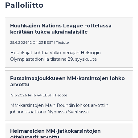
Palloliitto
Huuhkajien Nations League -ottelussa
kerätään tukea ukrainalaisille
25.6.2026 12:04:23 EEST
|
Tiedote
Huuhkajat kohtaa Valko-Venäjän Helsingin
Olympiastadionilla tiistaina 29. syyskuuta.
Futsalmaajoukkueen MM-karsintojen lohko
arvottu
19.6.2026 14:16:44 EEST
|
Tiedote
MM-karsintojen Main Roundin lohkot arvottiin
juhannusaattona Nyonissa Sveitsissä.
Helmareiden MM-jatkokarsintojen
otteluparit arvottu