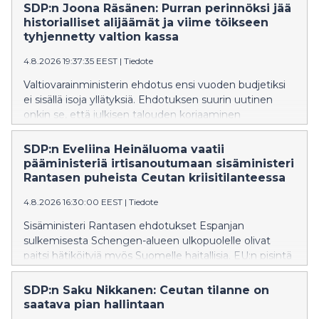
SDP:n Joona Räsänen: Purran perinnöksi jää
historialliset alijäämät ja viime töikseen
tyhjennetty valtion kassa
4.8.2026 19:37:35 EEST
|
Tiedote
Valtiovarainministerin ehdotus ensi vuoden budjetiksi
ei sisällä isoja yllätyksiä. Ehdotuksen suurin uutinen
onkin se, että julkisen talouden korjaaminen
työnnetään seuraavan hallituksen syliin, SDP:n Joona
Räsänen toteaa.
SDP:n Eveliina Heinäluoma vaatii
pääministeriä irtisanoutumaan sisäministeri
Rantasen puheista Ceutan kriisitilanteessa
4.8.2026 16:30:00 EEST
|
Tiedote
Sisäministeri Rantasen ehdotukset Espanjan
sulkemisesta Schengen-alueen ulkopuolelle olivat
paitsi hätiköityjä myös Suomelle haitallisia. EU:n pisintä
itärajaa vartioivalle Suomelle on erityisen tärkeää
säilyttää muiden EU-maiden tuki ja ymmärrys
SDP:n Saku Nikkanen: Ceutan tilanne on
rajaturvallisuuden vaikeissa oloissa.
saatava pian hallintaan