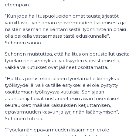
eteenpäin.
”Kun jopa hallituspuolueiden omat taustajärjestöt
varoittavat työelämän epävarmuuden lisäämisestä ja
naisten aseman heikentämisestä, työministerin pitäisi
olla paikalla vastaamassa tästä eduskunnalle”,
Suhonen sanoo.
Suhonen muistuttaa, että hallitus on perustellut useita
työelämäheikennyksiä työllisyyden vahvistamisella,
vaikka vaikutukset ovat jääneet osoittamatta.
”Hallitus perustelee jälleen työelämäheikennyksiä
työllisyydellä, vaikka tälle esitykselle ei ole pystytty
osoittamaan työllisyysvaikutuksia. Sen sijaan
asiantuntijat ovat nostaneet esiin aivan toisenlaiset
seuraukset: määräaikaisuuksien ketjuttamisen,
epävarmuuden kasvun ja syrjinnän lisääntymisen”,
Suhonen toteaa.
”Työelämän epävarmuuden lisääminen ei ole