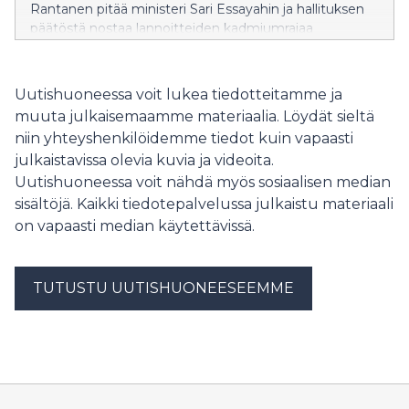
Rantanen pitää ministeri Sari Essayahin ja hallituksen
päätöstä nostaa lannoitteiden kadmiumrajaa
riskialttiina uhkapelinä.
Uutishuoneessa voit lukea tiedotteitamme ja
muuta julkaisemaamme materiaalia. Löydät sieltä
niin yhteyshenkilöidemme tiedot kuin vapaasti
julkaistavissa olevia kuvia ja videoita.
Uutishuoneessa voit nähdä myös sosiaalisen median
sisältöjä. Kaikki tiedotepalvelussa julkaistu materiaali
on vapaasti median käytettävissä.
TUTUSTU UUTISHUONEESEEMME