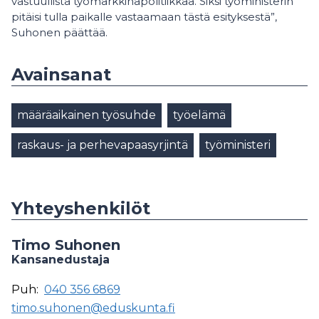
vastuullista työmarkkinapolitiikkaa. Siksi työministerin
pitäisi tulla paikalle vastaamaan tästä esityksestä”,
Suhonen päättää.
Avainsanat
määräaikainen työsuhde
työelämä
raskaus- ja perhevapaasyrjintä
työministeri
Yhteyshenkilöt
Timo Suhonen
Kansanedustaja
Puh:
040 356 6869
timo.suhonen@eduskunta.fi