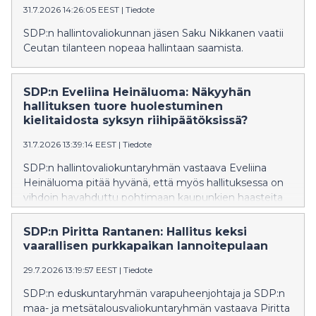
31.7.2026 14:26:05 EEST
|
Tiedote
SDP:n hallintovaliokunnan jäsen Saku Nikkanen vaatii
Ceutan tilanteen nopeaa hallintaan saamista.
SDP:n Eveliina Heinäluoma: Näkyyhän
hallituksen tuore huolestuminen
kielitaidosta syksyn riihipäätöksissä?
31.7.2026 13:39:14 EEST
|
Tiedote
SDP:n hallintovaliokuntaryhmän vastaava Eveliina
Heinäluoma pitää hyvänä, että myös hallituksessa on
vihdoin havahduttu pohtimaan kaupunkien haasteita
eriytymiskehityksen torjunnassa. Hallituksen aiemmat
päätökset ovat vähentäneet kaupunkien
SDP:n Piritta Rantanen: Hallitus keksi
mahdollisuuksia järjestää esimerkiksi
vaarallisen purkkapaikan lannoitepulaan
maahanmuuttajien kielikoulutusta.
29.7.2026 13:19:57 EEST
|
Tiedote
SDP:n eduskuntaryhmän varapuheenjohtaja ja SDP:n
maa- ja metsätalousvaliokuntaryhmän vastaava Piritta