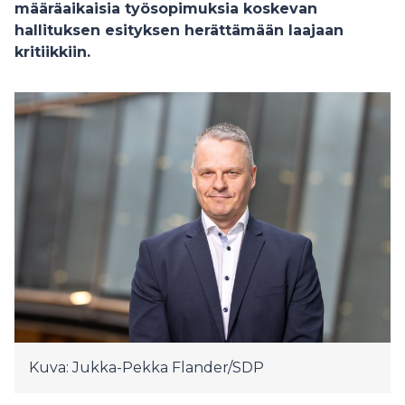
määräaikaisia työsopimuksia koskevan
hallituksen esityksen herättämään laajaan
kritiikkiin.
Kuva: Jukka-Pekka Flander/SDP