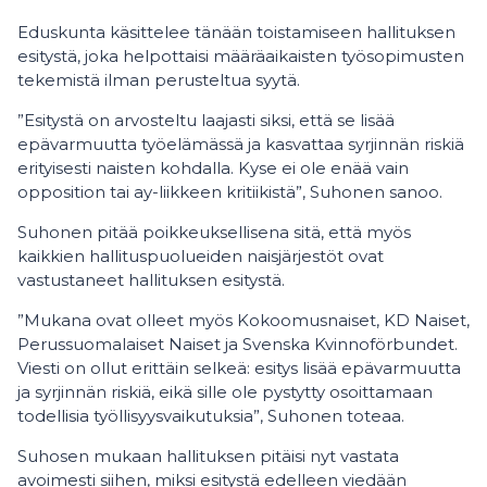
Eduskunta käsittelee tänään toistamiseen hallituksen
esitystä, joka helpottaisi määräaikaisten työsopimusten
tekemistä ilman perusteltua syytä.
”Esitystä on arvosteltu laajasti siksi, että se lisää
epävarmuutta työelämässä ja kasvattaa syrjinnän riskiä
erityisesti naisten kohdalla. Kyse ei ole enää vain
opposition tai ay-liikkeen kritiikistä”, Suhonen sanoo.
Suhonen pitää poikkeuksellisena sitä, että myös
kaikkien hallituspuolueiden naisjärjestöt ovat
vastustaneet hallituksen esitystä.
”Mukana ovat olleet myös Kokoomusnaiset, KD Naiset,
Perussuomalaiset Naiset ja Svenska Kvinnoförbundet.
Viesti on ollut erittäin selkeä: esitys lisää epävarmuutta
ja syrjinnän riskiä, eikä sille ole pystytty osoittamaan
todellisia työllisyysvaikutuksia”, Suhonen toteaa.
Suhosen mukaan hallituksen pitäisi nyt vastata
avoimesti siihen, miksi esitystä edelleen viedään