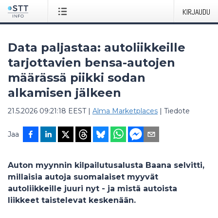
KIRJAUDU
Data paljastaa: autoliikkeille
tarjottavien bensa-autojen
määrässä piikki sodan
alkamisen jälkeen
21.5.2026 09:21:18 EEST
|
Alma Marketplaces
|
Tiedote
Jaa
Auton myynnin kilpailutusalusta Baana selvitti,
millaisia autoja suomalaiset myyvät
autoliikkeille juuri nyt - ja mistä autoista
liikkeet taistelevat keskenään.