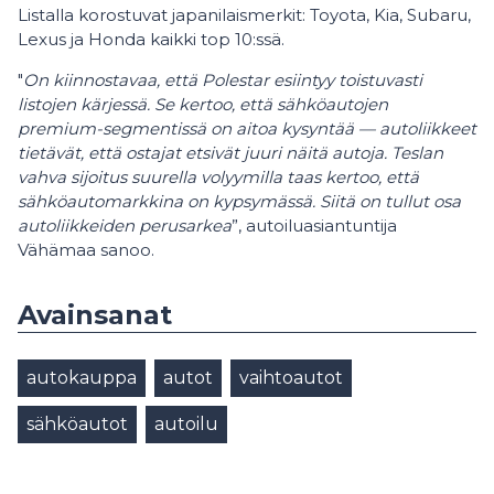
Listalla korostuvat japanilaismerkit: Toyota, Kia, Subaru,
Lexus ja Honda kaikki top 10:ssä.
"
On kiinnostavaa, että Polestar esiintyy toistuvasti
listojen kärjessä. Se kertoo, että sähköautojen
premium-segmentissä on aitoa kysyntää — autoliikkeet
tietävät, että ostajat etsivät juuri näitä autoja. Teslan
vahva sijoitus suurella volyymilla taas kertoo, että
sähköautomarkkina on kypsymässä. Siitä on tullut osa
autoliikkeiden perusarkea
”, autoiluasiantuntija
Vähämaa sanoo.
Avainsanat
autokauppa
autot
vaihtoautot
sähköautot
autoilu