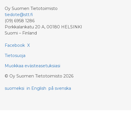
Oy Suomen Tietotoimisto
tiedote@stt.fi
(09) 6958 1286
Porkkalankatu 20 A, 00180 HELSINKI
Suomi – Finland
Facebook
X
Tietosuoja
Muokkaa evästeasetuksiasi
©
Oy Suomen Tietotoimisto
2026
suomeksi
in English
på svenska