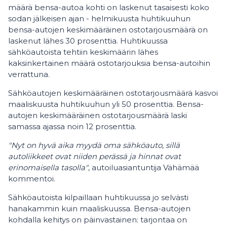
määrä bensa-autoa kohti on laskenut tasaisesti koko
sodan jälkeisen ajan - helmikuusta huhtikuuhun
bensa-autojen keskimääräinen ostotarjousmäärä on
laskenut lähes 30 prosenttia. Huhtikuussa
sähköautoista tehtiin keskimäärin lähes
kaksinkertainen määrä ostotarjouksia bensa-autoihin
verrattuna.
Sähköautojen keskimääräinen ostotarjousmäärä kasvoi
maaliskuusta huhtikuuhun yli 50 prosenttia. Bensa-
autojen keskimääräinen ostotarjousmäärä laski
samassa ajassa noin 12 prosenttia.
"Nyt on hyvä aika myydä oma sähköauto, sillä
autoliikkeet ovat niiden perässä ja hinnat ovat
erinomaisella tasolla"
, autoiluasiantuntija Vähämää
kommentoi.
Sähköautoista kilpaillaan huhtikuussa jo selvästi
hanakammin kuin maaliskuussa. Bensa-autojen
kohdalla kehitys on päinvastainen: tarjontaa on