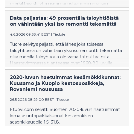
merkittävästi: yhä useampi ostaa ensimmäisen
asunnon pariskuntana, hakee omakotitaloa tai rivitaloa
ja on valmis maksamaan mieluummin enemmän kuin
Data paljastaa: 49 prosentilla taloyhtiöistä
tinkimään koosta. Samalla lainansaannin vaikeus
on vähintään yksi iso remontti tekemättä
jarruttaa liki kolmasosaa ensiasunnon ostajista.
4.6.2026 09:33:41 EEST
|
Tiedote
Tuore selvitys paljasti, että lähes joka toisessa
taloyhtiössä on vähintään yksi iso remontti tekemättä
eikä monilla taloyhtiöillä ole varaa toteuttaa niitä.
Haastavimmassa tilanteessa ovat 1960-80 luvulla
rakennetut taloyhtiöt,
joilta puuttuu vielä putkiremontti.
2020-luvun haetuimmat kesämökkikunnat:
Kuusamo ja Kuopio kestosuosikkeja,
Rovaniemi nousussa
26.5.2026 08:29:00 EEST
|
Tiedote
Etuovi.com selvitti Suomen 2020-luvun haetuimmat
loma-asuntopaikkakunnat kesämökkien
sesonkikaudella 1.5.-31.8.