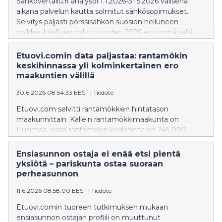
Sähkövertailu.fi analysoi 1.1.2026-31.5.2026 välisenä
aikana palvelun kautta solmitut sähkösopimukset.
Selvitys paljasti pörssisähkön suosion heiluneen
poikkeuksellisen paljon vuoden 2026 ensimmäisellä
puoliskolla.
Etuovi.comin data paljastaa: rantamökin
keskihinnassa yli kolminkertainen ero
maakuntien välillä
30.6.2026 08:54:33 EEST
|
Tiedote
Etuovi.com selvitti rantamökkien hintatason
maakunnittain. Kallein rantamökkimaakunta on
Uusimaa, jossa rantamökin keskihinta on 245 000
euroa, kun taas Kainuusta rantamökin saa keskimäärin
78 000 eurolla. Uudellamaalla 2010–2020-luvuilla
Ensiasunnon ostaja ei enää etsi pientä
rakennetun mökin keskihinta nousee peräti 457 000
yksiötä – pariskunta ostaa suoraan
euroon. Eniten myytäviä rantamökkejä on Etelä-
perheasunnon
Savossa, Pirkanmaalla ja Varsinais-Suomessa.
11.6.2026 08:58:00 EEST
|
Tiedote
Etuovi.comin tuoreen tutkimuksen mukaan
ensiasunnon ostajan profiili on muuttunut