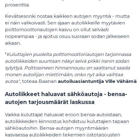
prosenttia.
Kevätsesonki nostaa kaikkien autojen myyntiä - mutta
ei näin valikoivasti. Sen sijaan autoliikkeille myytävien
polttomoottoriautojen kasvu on ollut selvästi
nopeampaa - ja ajoitus osuu suoraan sodan jälkeiseen
aikaan.
"
Kuluttajien puolelta polttomoottoriautojen tarjonnassa
autoliikkeiden suuntaan näkyi selvä piikki Iranin sodan
sytyttyä. Polttoaineen hinnannousu on saattanut saada
monen autoilijan miettimään, onko nyt aika vaihtaa
autoa"
, toteaa Baanan
autoiluasiantuntija Ville Vähäm
Autoliikkeet haluavat sähköautoja - bensa-
autojen tarjousmäärät laskussa
Vaikka kuluttajat haluavat eroon bensa-autoistaan,
autoliikkeiden kiinnostus kohdistuu kuluttajien tapaan
sähköautoihin. Bensa-autojen myyntimäärän
kasvaessa autoliikkeiden tekemien ostotarjousten