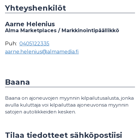
Yhteyshenkilöt
Aarne Helenius
Alma Marketplaces / Markkinointipäällikkö
Puh:
0405122335
aarne.helenius@almamedia.fi
Baana
Baana on ajoneuvojen myynnin kilpailutusalusta, jonka
avulla kuluttaja voi kilpailuttaa ajoneuvonsa myynnin
satojen autoliikkeiden kesken.
Tilaa tiedotteet sähköpostiisi