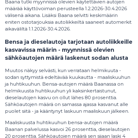
Baana tutki myynnissä olevien käytettävien autojen
määrää käyttövoiman perusteella 1.2.2026-30.4.2026
välisenä aikana. Lisäksi Baana selvitti keskimäärin
eniten ostotarjouksia autoliikkeiltä saaneet automerkit
aikaväliltä 1.1.2026-30.4.2026.
Bensa ja dieselautoja tarjotaan autoliikkeille
kasvavissa määrin - myynnissä olevien
sähköautojen määrä laskenut sodan alusta
Muutos näkyy selvästi, kun verrataan helmikuuta -
sodan syttymistä edeltävää kuukautta - maaliskuuhun
ja huhtikuuhun. Bensa-autojen määrä Baanassa on
helmikuusta huhtikuuhun yli kaksinkertaistunut,
dieselautojen kasvu on ollut lähes 80 prosenttia.
Sähköautojen määrä on samassa ajassa kasvanut alle
puolet siitä - ja kääntynyt laskuun maaliskuun jälkeen.
Maaliskuusta huhtikuuhun bensa-autojen määrä
Baanan palvelussa kasvoi 26 prosenttia, dieselautojen
20 prosenttia. Sähköautojen määrä sen sijaan laski 4