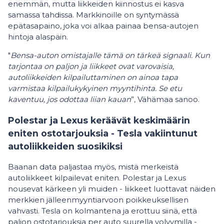
enemmän, mutta liikkeiden kiinnostus ei kasva
samassa tahdissa. Markkinoille on syntymässä
epätasapaino, joka voi alkaa painaa bensa-autojen
hintoja alaspäin.
"
Bensa-auton omistajalle tämä on tärkeä signaali. Kun
tarjontaa on paljon ja liikkeet ovat varovaisia,
autoliikkeiden kilpailuttaminen on ainoa tapa
varmistaa kilpailukykyinen myyntihinta. Se etu
kaventuu, jos odottaa liian kauan
”, Vähämaa sanoo.
Polestar ja Lexus keräävät keskimäärin
eniten ostotarjouksia - Tesla vakiintunut
autoliikkeiden suosikiksi
Baanan data paljastaa myös, mistä merkeistä
autoliikkeet kilpailevat eniten. Polestar ja Lexus
nousevat kärkeen yli muiden - liikkeet luottavat näiden
merkkien jälleenmyyntiarvoon poikkeuksellisen
vahvasti. Tesla on kolmantena ja erottuu siinä, että
paljon ostotarjouksia per auto suurella volyymilla -