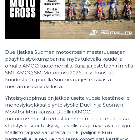
Duell jatkaa Suomen motocrossin mestaruussarjan
pääyhteistyökumppanina myös tulevalla kaudella
omalla AMOQ tuotemerkillä. Sarja järjestetään nimellä
SML AMOQ SM-Motocross 2026, ja se koostuu
kuudesta eri puolilla Suomea järjestettävästä
mestaruusosakilpailusta.
Yhteistyösopimus on jatkoa useita vuosia kestäneelle
menestyksekkäälle yhteistyölle Duellin ja Suomen
Moottoriliiton kanssa. Duellin AMOQ
motocrossmallisto edustaa modernia ajattelua, jossa
yhdistyvät suorituskyky, turvallisuus ja näyttävä design.
Mallisto tarjoaa varusteita niin kilpailijoille kuin
harrastajille, ja sen kehityksessä korostuvat kestävyys,