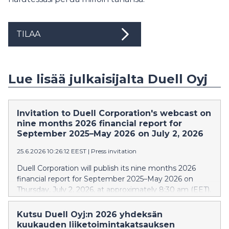
TILAA
Lue lisää julkaisijalta Duell Oyj
Invitation to Duell Corporation's webcast on
nine months 2026 financial report for
September 2025–May 2026 on July 2, 2026
25.6.2026 10:26:12 EEST
|
Press invitation
Duell Corporation will publish its nine months 2026
financial report for September 2025–May 2026 on
Thursday, July 2, 2026, at approximately 8:30 am (EET).
Webcast for investors, analysts and media will be held
on the same day at 10:30 am (EET). In the webcast,
Kutsu Duell Oyj:n 2026 yhdeksän
the financial report will be presented by Tomi Virtanen,
kuukauden liiketoimintakatsauksen