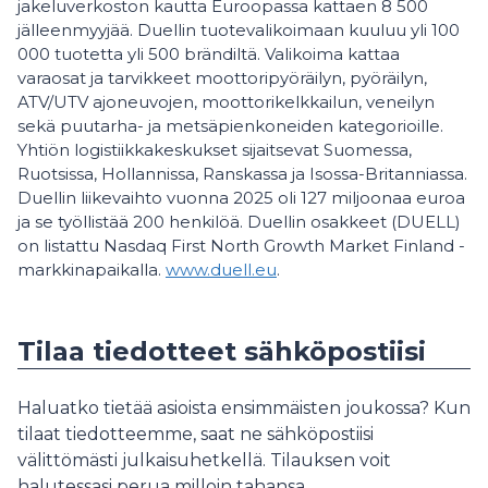
jakeluverkoston kautta Euroopassa kattaen 8 500
jälleenmyyjää. Duellin tuotevalikoimaan kuuluu yli 100
000 tuotetta yli 500 brändiltä. Valikoima kattaa
varaosat ja tarvikkeet moottoripyöräilyn, pyöräilyn,
ATV/UTV ajoneuvojen, moottorikelkkailun, veneilyn
sekä puutarha- ja metsäpienkoneiden kategorioille.
Yhtiön logistiikkakeskukset sijaitsevat Suomessa,
Ruotsissa, Hollannissa, Ranskassa ja Isossa-Britanniassa.
Duellin liikevaihto vuonna 2025 oli 127 miljoonaa euroa
ja se työllistää 200 henkilöä. Duellin osakkeet (DUELL)
on listattu Nasdaq First North Growth Market Finland -
markkinapaikalla.
www.duell.eu
.
Tilaa tiedotteet sähköpostiisi
Haluatko tietää asioista ensimmäisten joukossa? Kun
tilaat tiedotteemme, saat ne sähköpostiisi
välittömästi julkaisuhetkellä. Tilauksen voit
halutessasi perua milloin tahansa.