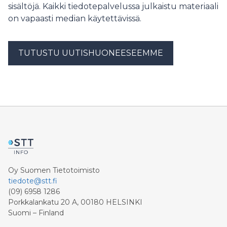
varastointipaikoista dynaamiseen varastointiin, ja
sisältöjä. Kaikki tiedotepalvelussa julkaistu materiaali
samalla tuotteiden sijoittelua, keräilyprosesseja,
on vapaasti median käytettävissä.
työmäärän tasapainottamista ja erillisiä keräilyalueita on
jatkuvasti optimoitu toimintavirran ja resurssien käytön
parantamiseksi. “Nämä kehitystoimet ovat tuottaneet
TUTUSTU UUTISHUONEESEEMME
merkittäviä tuloksia. Varaston tehokkuus on
parantunut lähes 40 prosenttia, kun taas sesonkiaikana
päivittäin käsiteltävien tilausrivien määrä on kasvanut
Oy Suomen Tietotoimisto
tiedote@stt.fi
(09) 6958 1286
Porkkalankatu 20 A, 00180 HELSINKI
Suomi – Finland