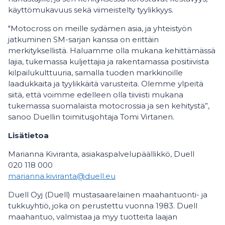
käyttömukavuus sekä viimeistelty tyylikkyys.
"Motocross on meille sydämen asia, ja yhteistyön
jatkuminen SM-sarjan kanssa on erittäin
merkityksellistä. Haluamme olla mukana kehittämässä
lajia, tukemassa kuljettajia ja rakentamassa positiivista
kilpailukulttuuria, samalla tuoden markkinoille
laadukkaita ja tyylikkäitä varusteita. Olemme ylpeitä
siitä, että voimme edelleen olla tiiviisti mukana
tukemassa suomalaista motocrossia ja sen kehitystä”,
sanoo Duellin toimitusjohtaja Tomi Virtanen.
Lisätietoa
Marianna Kiviranta, asiakaspalvelupäällikkö, Duell
020 118 000
marianna.kiviranta@duell.eu
Duell Oyj (Duell) mustasaarelainen maahantuonti- ja
tukkuyhtiö, joka on perustettu vuonna 1983. Duell
maahantuo, valmistaa ja myy tuotteita laajan