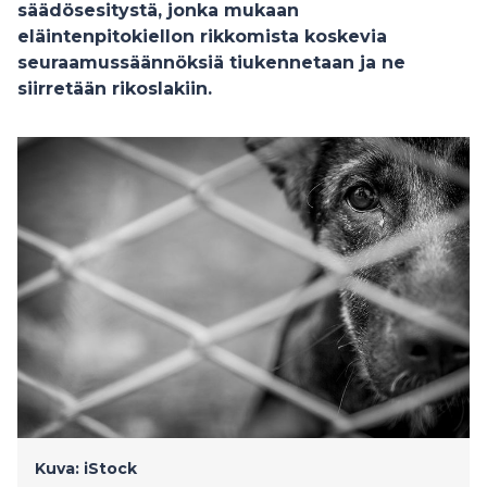
säädösesitystä, jonka mukaan
eläintenpitokiellon rikkomista koskevia
seuraamussäännöksiä tiukennetaan ja ne
siirretään rikoslakiin.
Kuva: iStock