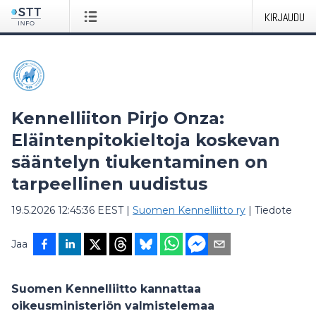
KIRJAUDU
Kennelliiton Pirjo Onza:
Eläintenpitokieltoja koskevan
sääntelyn tiukentaminen on
tarpeellinen uudistus
19.5.2026 12:45:36 EEST
|
Suomen Kennelliitto ry
|
Tiedote
Jaa
Suomen Kennelliitto kannattaa
oikeusministeriön valmistelemaa