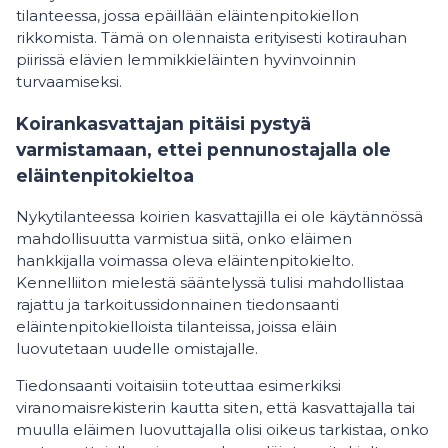
tilanteessa, jossa epäillään eläintenpitokiellon
rikkomista. Tämä on olennaista erityisesti kotirauhan
piirissä elävien lemmikkieläinten hyvinvoinnin
turvaamiseksi.
Koirankasvattajan pitäisi pystyä
varmistamaan, ettei pennunostajalla ole
eläintenpitokieltoa
Nykytilanteessa koirien kasvattajilla ei ole käytännössä
mahdollisuutta varmistua siitä, onko eläimen
hankkijalla voimassa oleva eläintenpitokielto.
Kennelliiton mielestä sääntelyssä tulisi mahdollistaa
rajattu ja tarkoitussidonnainen tiedonsaanti
eläintenpitokielloista tilanteissa, joissa eläin
luovutetaan uudelle omistajalle.
Tiedonsaanti voitaisiin toteuttaa esimerkiksi
viranomaisrekisterin kautta siten, että kasvattajalla tai
muulla eläimen luovuttajalla olisi oikeus tarkistaa, onko