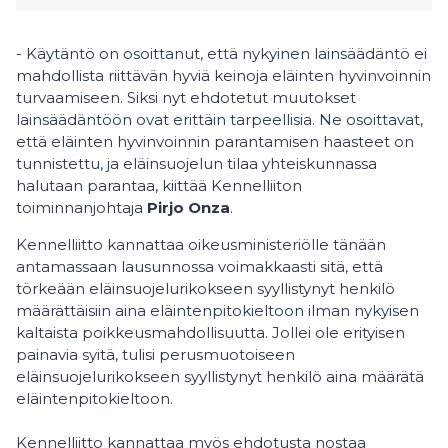
- Käytäntö on osoittanut, että nykyinen lainsäädäntö ei
mahdollista riittävän hyviä keinoja eläinten hyvinvoinnin
turvaamiseen. Siksi nyt ehdotetut muutokset
lainsäädäntöön ovat erittäin tarpeellisia. Ne osoittavat,
että eläinten hyvinvoinnin parantamisen haasteet on
tunnistettu, ja eläinsuojelun tilaa yhteiskunnassa
halutaan parantaa, kiittää Kennelliiton
toiminnanjohtaja
Pirjo Onza
.
Kennelliitto kannattaa oikeusministeriölle tänään
antamassaan lausunnossa voimakkaasti sitä, että
törkeään eläinsuojelurikokseen syyllistynyt henkilö
määrättäisiin aina eläintenpitokieltoon ilman nykyisen
kaltaista poikkeusmahdollisuutta. Jollei ole erityisen
painavia syitä, tulisi perusmuotoiseen
eläinsuojelurikokseen syyllistynyt henkilö aina määrätä
eläintenpitokieltoon.
Kennelliitto kannattaa myös ehdotusta nostaa