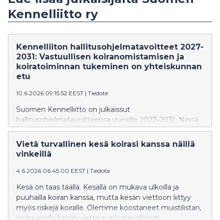
Kennelliitto ry
Kennelliiton hallitusohjelmatavoitteet 2027-
2031: Vastuullisen koiranomistamisen ja
koiratoiminnan tukeminen on yhteiskunnan
etu
10.6.2026 09:15:52 EEST
|
Tiedote
Suomen Kennelliitto on julkaissut
hallitusohjelmatavoitteensa vuosille 2027–2031. Niissä
painotetaan hyvinvoivien koirien roolia osana
hyvinvoivaa ja vastuullista yhteiskuntaa.
Vietä turvallinen kesä koirasi kanssa näillä
vinkeillä
4.6.2026 06:45:00 EEST
|
Tiedote
Kesä on taas täällä. Kesällä on mukava ulkoilla ja
puuhailla koiran kanssa, mutta kesän viettoon liittyy
myös riskejä koiralle. Olemme koostaneet muistilistan,
jonka avulla kesän vietto sujuu turvallisesti.