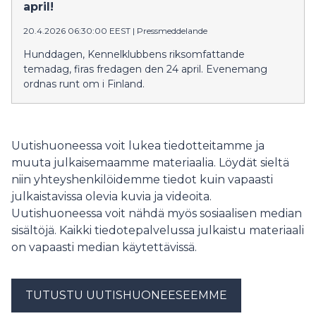
april!
20.4.2026 06:30:00 EEST
|
Pressmeddelande
Hunddagen, Kennelklubbens riksomfattande
temadag, firas fredagen den 24 april. Evenemang
ordnas runt om i Finland.
Uutishuoneessa voit lukea tiedotteitamme ja
muuta julkaisemaamme materiaalia. Löydät sieltä
niin yhteyshenkilöidemme tiedot kuin vapaasti
julkaistavissa olevia kuvia ja videoita.
Uutishuoneessa voit nähdä myös sosiaalisen median
sisältöjä. Kaikki tiedotepalvelussa julkaistu materiaali
on vapaasti median käytettävissä.
TUTUSTU UUTISHUONEESEEMME