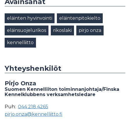
Avainsanat
eläinten hyvinvointi
eläintenpitokielto
eläinsuojelurikos
rikoslaki
pirjo onza
kennelliitto
Yhteyshenkilöt
Pirjo Onza
Suomen Kennelliiton toiminnanjohtaja/Finska
Kennelklubbens verksamhetsledare
Puh:
044 218 4265
pirjo.onza@kennelliitto.fi