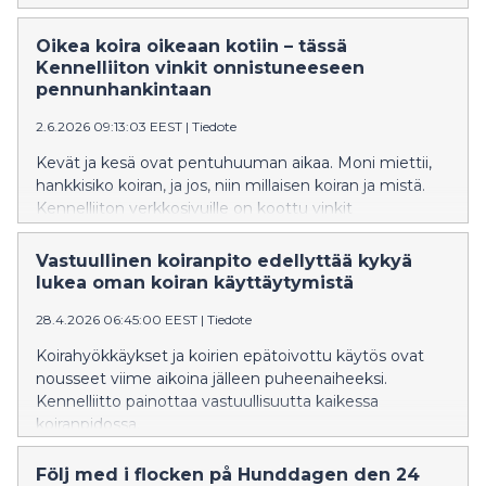
Oikea koira oikeaan kotiin – tässä
Kennelliiton vinkit onnistuneeseen
pennunhankintaan
2.6.2026 09:13:03 EEST
|
Tiedote
Kevät ja kesä ovat pentuhuuman aikaa. Moni miettii,
hankkisiko koiran, ja jos, niin millaisen koiran ja mistä.
Kennelliiton verkkosivuille on koottu vinkit
onnistuneeseen koiran hankintaan.
Vastuullinen koiranpito edellyttää kykyä
lukea oman koiran käyttäytymistä
28.4.2026 06:45:00 EEST
|
Tiedote
Koirahyökkäykset ja koirien epätoivottu käytös ovat
nousseet viime aikoina jälleen puheenaiheeksi.
Kennelliitto painottaa vastuullisuutta kaikessa
koiranpidossa.
Följ med i flocken på Hunddagen den 24