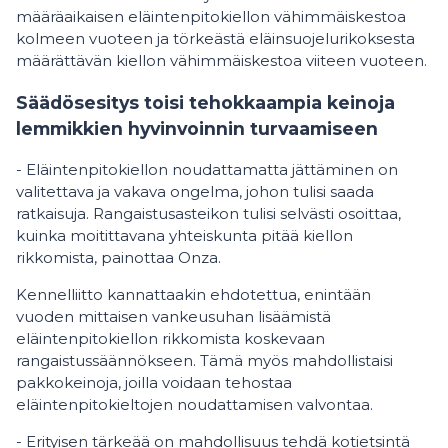
määräaikaisen eläintenpitokiellon vähimmäiskestoa
kolmeen vuoteen ja törkeästä eläinsuojelurikoksesta
määrättävän kiellon vähimmäiskestoa viiteen vuoteen.
Säädösesitys toisi tehokkaampia keinoja
lemmikkien hyvinvoinnin turvaamiseen
- Eläintenpitokiellon noudattamatta jättäminen on
valitettava ja vakava ongelma, johon tulisi saada
ratkaisuja. Rangaistusasteikon tulisi selvästi osoittaa,
kuinka moitittavana yhteiskunta pitää kiellon
rikkomista, painottaa Onza.
Kennelliitto kannattaakin ehdotettua, enintään
vuoden mittaisen vankeusuhan lisäämistä
eläintenpitokiellon rikkomista koskevaan
rangaistussäännökseen. Tämä myös mahdollistaisi
pakkokeinoja, joilla voidaan tehostaa
eläintenpitokieltojen noudattamisen valvontaa.
- Erityisen tärkeää on mahdollisuus tehdä kotietsintä