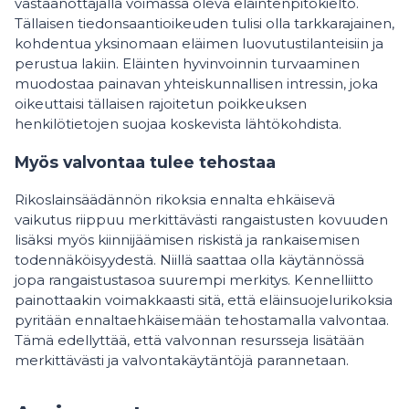
vastaanottajalla voimassa oleva eläintenpitokielto.
Tällaisen tiedonsaantioikeuden tulisi olla tarkkarajainen,
kohdentua yksinomaan eläimen luovutustilanteisiin ja
perustua lakiin. Eläinten hyvinvoinnin turvaaminen
muodostaa painavan yhteiskunnallisen intressin, joka
oikeuttaisi tällaisen rajoitetun poikkeuksen
henkilötietojen suojaa koskevista lähtökohdista.
Myös valvontaa tulee tehostaa
Rikoslainsäädännön rikoksia ennalta ehkäisevä
vaikutus riippuu merkittävästi rangaistusten kovuuden
lisäksi myös kiinnijäämisen riskistä ja rankaisemisen
todennäköisyydestä. Niillä saattaa olla käytännössä
jopa rangaistustasoa suurempi merkitys. Kennelliitto
painottaakin voimakkaasti sitä, että eläinsuojelurikoksia
pyritään ennaltaehkäisemään tehostamalla valvontaa.
Tämä edellyttää, että valvonnan resursseja lisätään
merkittävästi ja valvontakäytäntöjä parannetaan.