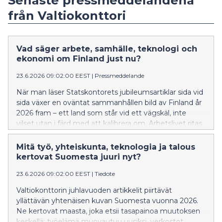
Senaste pressmeddelandena
från Valtiokonttori
Vad säger arbete, samhälle, teknologi och
ekonomi om Finland just nu?
23.6.2026 09:02:00 EEST
|
Pressmeddelande
När man läser Statskontorets jubileumsartiklar sida vid
sida växer en oväntat sammanhållen bild av Finland år
2026 fram – ett land som står vid ett vägskäl, inte
vilset utan i färd med att kalibrera om. Arbetslivet ritas
om, nätverk håller samhället samman i det tysta,
artificiell intelligens utmanar invanda tankemönster
Mitä työ, yhteiskunta, teknologia ja talous
och den ekonomiska historien påminner oss om att
kertovat Suomesta juuri nyt?
skuld aldrig bara är siffror på ett papper. Fyra
23.6.2026 09:02:00 EEST
|
Tiedote
perspektiv, en berättelse: ett samhälle i omvandling
som söker sin balans utan att förlora sin riktning.
Valtiokonttorin juhlavuoden artikkelit piirtävät
yllättävän yhtenäisen kuvan Suomesta vuonna 2026.
Ne kertovat maasta, joka etsii tasapainoa muutoksen
keskellä: työelämä muovautuu uusiksi, verkostot