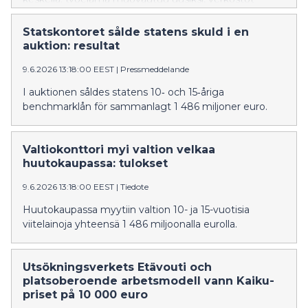
pitävät yhteiskuntaa koossa, tekoäly haastaa ajattelun
rakenteet ja taloushistoria muistuttaa, miksi velka ei
Statskontoret sålde statens skuld i en
ole vain numeroita. Neljä näkökulmaa, yksi tarina –
auktion: resultat
yhteiskunta, joka elää murroksessa mutta ei kadota
9.6.2026 13:18:00 EEST
|
Pressmeddelande
suuntaansa.
I auktionen såldes statens 10‑ och 15‑åriga
benchmarklån för sammanlagt 1 486 miljoner euro.
Valtiokonttori myi valtion velkaa
huutokaupassa: tulokset
9.6.2026 13:18:00 EEST
|
Tiedote
Huutokaupassa myytiin valtion 10- ja 15-vuotisia
viitelainoja yhteensä 1 486 miljoonalla eurolla.
Utsökningsverkets Etävouti och
platsoberoende arbetsmodell vann Kaiku-
priset på 10 000 euro