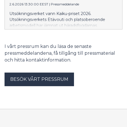
2.6.2026 13:30:00 EEST
|
Pressmeddelande
Utsökningsverket vann Kaiku-priset 2026.
Utsökningsverkets Etävouti och platsoberoende
arbetsmodell har jämnat ut häradsfogdarnas
arbetsmängd och gjort den rimligare. Den vinnande
enhetens effektivitet och arbetstillfredsställelse ligger
nu i topp vid Utsökningsverket och verksamheten
I vårt pressrum kan du läsa de senaste
vidareutvecklas aktivt tillsammans med personalen.
pressmeddelandena, få tillgång till pressmaterial
Kaiku-hedersomnämnandet gick i år till
och hitta kontaktinformation.
Lantmäteriverkets tjänster för bostadsägare. De har
bland annat genomfört självstyrande team och en
lärgemenskap.
BESÖK VÅRT PRESSRUM