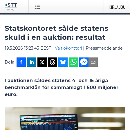
KIRJAUDU
Statskontoret sålde statens
skuld i en auktion: resultat
19.5.2026 13:23:43 EEST
|
Valtiokonttori
|
Pressmeddelande
Dela
I auktionen såldes statens 4‑ och 15‑åriga
benchmarklån för sammanlagt 1 500 miljoner
euro.