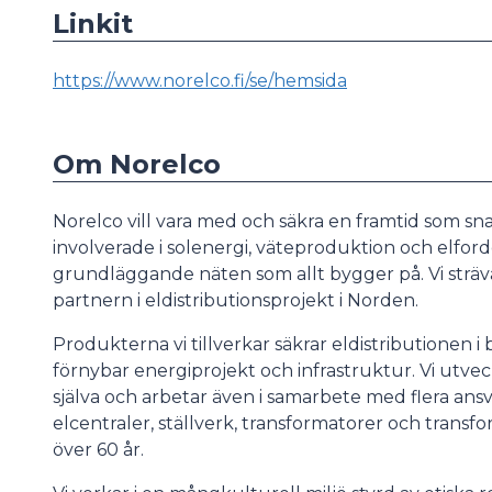
Linkit
https://www.norelco.fi/se/hemsida
Om Norelco
Norelco vill vara med och säkra en framtid som snabb
involverade i solenergi, väteproduktion och elford
grundläggande näten som allt bygger på. Vi sträva
partnern i eldistributionsprojekt i Norden.
Produkterna vi tillverkar säkrar eldistributionen i 
förnybar energiprojekt och infrastruktur. Vi utvec
själva och arbetar även i samarbete med flera ans
elcentraler, ställverk, transformatorer och transfor
över 60 år.