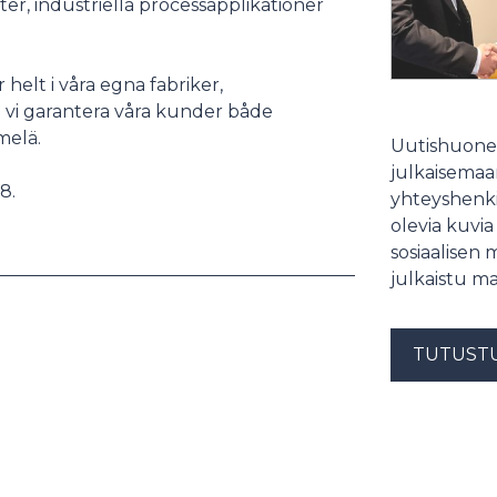
er, industriella processapplikationer
 helt i våra egna fabriker,
 vi garantera våra kunder både
melä.
Uutishuonee
julkaisemaam
8.
yhteyshenki
olevia kuvia
sosiaalisen 
julkaistu ma
TUTUST