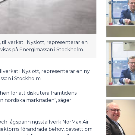
illverkat i Nyslott, representerar en
visas på Energimässan i Stockholm.
lverkat i Nyslott, representerar en ny
ssan i Stockholm.
hen för att diskutera framtidens
den nordiska marknaden", säger
 och lågspänningsställverk NorMax Air
sektorns förändrade behov, oavsett om