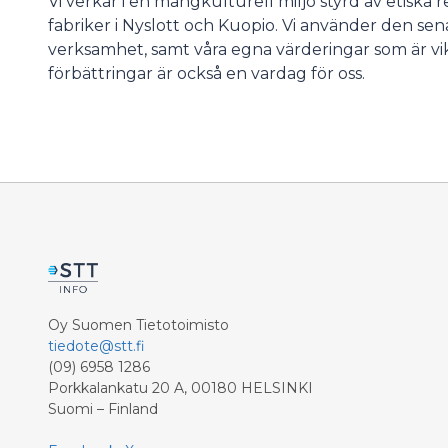
Vi verkar i en mångkulturell miljö styrd av etiska re
fabriker i Nyslott och Kuopio. Vi använder den sen
verksamhet, samt våra egna värderingar som är vikt
förbättringar är också en vardag för oss.
Oy Suomen Tietotoimisto
tiedote@stt.fi
(09) 6958 1286
Porkkalankatu 20 A, 00180 HELSINKI
Suomi – Finland