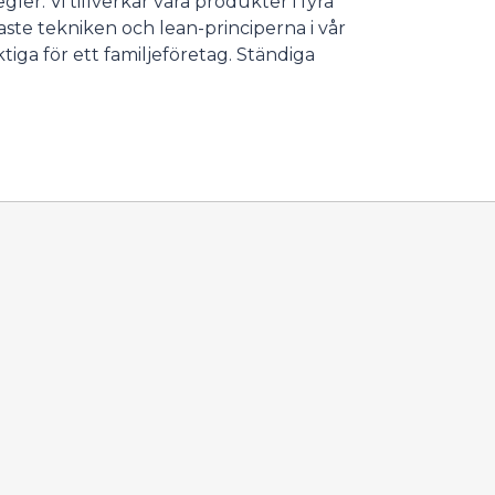
gler. Vi tillverkar våra produkter i fyra
aste tekniken och lean-principerna i vår
iga för ett familjeföretag. Ständiga