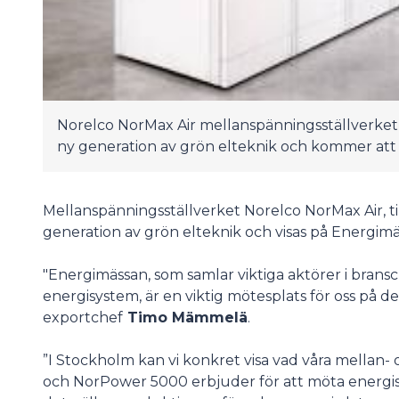
Norelco NorMax Air mellanspänningsställverket, t
ny generation av grön elteknik och kommer att 
Mellanspänningsställverket Norelco NorMax Air, til
generation av grön elteknik och visas på Energimä
"Energimässan, som samlar viktiga aktörer i bransc
energisystem, är en viktig mötesplats för oss på 
exportchef
Timo Mämmelä
.
”I Stockholm kan vi konkret visa vad våra mellan-
och NorPower 5000 erbjuder för att möta energi