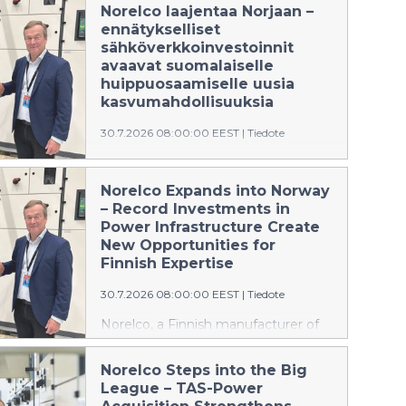
Norelco laajentaa Norjaan –
ennätykselliset
sähköverkkoinvestoinnit
avaavat suomalaiselle
huippuosaamiselle uusia
kasvumahdollisuuksia
30.7.2026 08:00:00 EEST
|
Tiedote
Suomalainen sähköasemien ja
sähkönjakeluratkaisujen valmistaja
Norelco Expands into Norway
Norelco vahvistaa kansainvälistä
– Record Investments in
kasvustrategiaansa laajentumalla
Power Infrastructure Create
Norjan markkinoille. Yhtiö on
New Opportunities for
nimittänyt kokeneen norjalaisen
Finnish Expertise
energia-alan asiantuntijan Geir
30.7.2026 08:00:00 EEST
|
Tiedote
Elsebutangenin vastaamaan
liiketoiminnan aloittamisesta ja
Norelco, a Finnish manufacturer of
kehittämisestä Norjassa.
substations and power distribution
solutions, is strengthening its
Norelco Steps into the Big
international growth strategy by
League – TAS-Power
expanding into the Norwegian