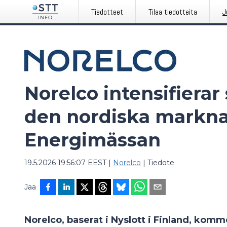
Tiedotteet
Tilaa tiedotteita
J
Norelco intensifierar 
den nordiska markn
Energimässan
19.5.2026 19:56:07 EEST
|
Norelco
|
Tiedote
Jaa
Norelco, baserat i Nyslott i Finland, komme