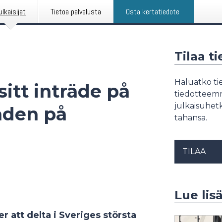
ulkaisijat
Tietoa palvelusta
Osta kertatiedote
Tilaa t
Haluatko tie
sitt inträde på
tiedotteemme
julkaisuhetk
aden på
tahansa.
TILAA
Lue lis
r att delta i Sveriges största