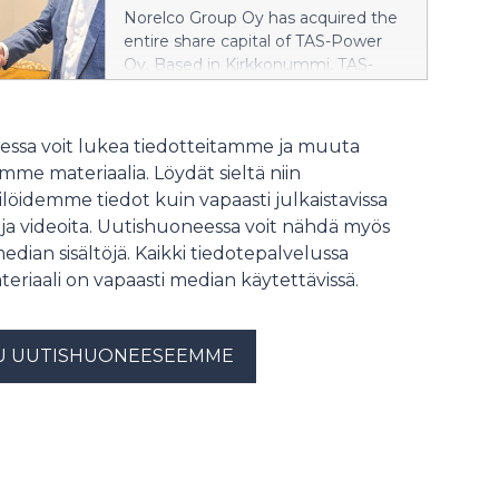
”Norelco Group on matkalla
Norelco Group Oy has acquired the
Group.
Pohjoismaiden halutuimmaksi
entire share capital of TAS-Power
sähkö- ja automaatioratkaisujen
Oy. Based in Kirkkonummi, TAS-
kumppaniksi yhtiön hakiessa kasvua
Power employs 23 people and
sekä orgaanisesti että mahdollisten
specialises in electrical automation
uusien yrityskauppojen kautta”,
design as well as demanding
ssa voit lukea tiedotteitamme ja muuta
sanoo Norelco Groupin
automation solutions for industry
toimitusjohtaja Ari Hämäläinen.
me materiaalia. Löydät sieltä niin
and the marine sector. The
löidemme tiedot kuin vapaasti julkaistavissa
acquisition represents a significant
 ja videoita. Uutishuoneessa voit nähdä myös
step in executing the Group’s
growth strategy and further
median sisältöjä. Kaikki tiedotepalvelussa
strengthens Norelco’s position as a
teriaali on vapaasti median käytettävissä.
provider of comprehensive electrical
and energy technology solutions.
U UUTISHUONEESEEMME