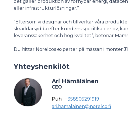
det gäller produktion av förnybar energi, datacent
eller infrastrukturlösningar.”
”Eftersom vi designar och tillverkar våra produkter
skräddarsydda efter kundens specifika behov, kan
leveranssäkerhet och hög kvalitet”, betonar Mäm
Du hittar Norelcos experter på mässan i monter J1
Yhteyshenkilöt
Ari Hämäläinen
CEO
Puh:
+358505291919
ari.hamalainen@norelco.fi