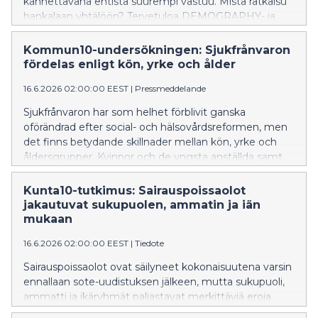
kannettavana entistä suurempi vastuu. Mistä ratkaisu
hankalaan yhtälöön? Tervetuloa DEMOGRAPHY- ja
YOUNG-ohjelmien sekä Itlan tilaisuuksiin
SuomiAreenaan Poriin!
Kommun10-undersökningen: Sjukfrånvaron
fördelas enligt kön, yrke och ålder
16.6.2026 02:00:00 EEST
|
Pressmeddelande
Sjukfrånvaron har som helhet förblivit ganska
oförändrad efter social- och hälsovårdsreformen, men
det finns betydande skillnader mellan kön, yrke och
åldersgrupper. Kvinnor och de yngsta anställda samt
till exempel anställda inom småbarnspedagogik har
fler frånvarodagar än män, medelålders och personer
Kunta10-tutkimus: Sairauspoissaolot
som arbetar i ledande uppgifter eller expertuppgifter.
jakautuvat sukupuolen, ammatin ja iän
mukaan
16.6.2026 02:00:00 EEST
|
Tiedote
Sairauspoissaolot ovat säilyneet kokonaisuutena varsin
ennallaan sote-uudistuksen jälkeen, mutta sukupuoli,
ammatti ja ikäryhmät paljastavat merkittäviä eroja.
Naisilla ja nuorimmilla työntekijöillä sekä esimerkiksi