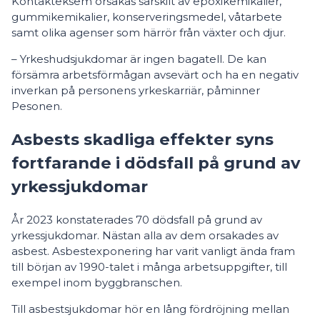
Kontakteksem orsakas särskilt av epoxikemikalier,
gummikemikalier, konserveringsmedel, våtarbete
samt olika agenser som härrör från växter och djur.
– Yrkeshudsjukdomar är ingen bagatell. De kan
försämra arbetsförmågan avsevärt och ha en negativ
inverkan på personens yrkeskarriär, påminner
Pesonen.
Asbests skadliga effekter syns
fortfarande i dödsfall på grund av
yrkessjukdomar
År 2023 konstaterades 70 dödsfall på grund av
yrkessjukdomar. Nästan alla av dem orsakades av
asbest. Asbestexponering har varit vanligt ända fram
till början av 1990-talet i många arbetsuppgifter, till
exempel inom byggbranschen.
Till asbestsjukdomar hör en lång fördröjning mellan