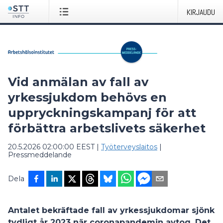
KIRJAUDU
Vid anmälan av fall av
yrkessjukdom behövs en
uppryckningskampanj för att
förbättra arbetslivets säkerhet
20.5.2026 02:00:00 EEST
|
Työterveyslaitos
|
Pressmeddelande
Dela
Antalet bekräftade fall av yrkessjukdomar sjönk
tydligt år 2023 när coronapandemin avtog. Det