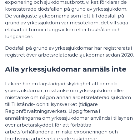
exponering och sjukdomsutbrott, vilket förklarar de
konstaterade dödsfallen på grund av yrkessjukdom.
De vanligaste sjukdomarna som lett till dödsfall på
grund av yrkessjukdom var mesoteliom, det vill säga
elakartad tumör i lungsäcken eller bukhålan och
lungcancer.
Dödsfall på grund av yrkessjukdomar har registrerats i
registret över arbetsrelaterade sjukdomar sedan 2020.
Alla yrkessjukdomar anmäls inte
Läkare har en lagstadgad skyldighet att anmäla
yrkessjukdomar, misstanke om yrkessjukdom eller
misstanke om någon annan arbetsrelaterad sjukdom
till Tillstånds- och tillsynsverket (tidigare
Regionförvaltningsverket). Uppgifterna i
anmälningarna om yrkessjukdomar används i tillsynen
över arbetarskyddet för att förbättra
arbetsförhållandena, minska exponeringen och
förebygga arbetsrelaterade sjukdomar.