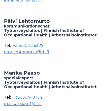
juha.hietanen@ttl.fi
Päivi Lehtomurto
kommunikationschef
Työterveyslaitos | Finnish Institute of
Occupational Health | Arbetshälsoinstitutet
Tel:
+358504156309
paivi.lehtomurto@ttl.fi
Marika Paaso
specialexpert
Työterveyslaitos | Finnish Institute of
Occupational Health | Arbetshälsoinstitutet
Tel:
+358504497541
marika.paaso@ttl.fi