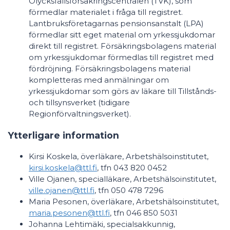
Olycksfallsförsäkringscentralen (TVK), som
förmedlar materialet i fråga till registret.
Lantbruksföretagarnas pensionsanstalt (LPA)
förmedlar sitt eget material om yrkessjukdomar
direkt till registret. Försäkringsbolagens material
om yrkessjukdomar förmedlas till registret med
fördröjning. Försäkringsbolagens material
kompletteras med anmälningar om
yrkessjukdomar som görs av läkare till Tillstånds-
och tillsynsverket (tidigare
Regionförvaltningsverket).
Ytterligare information
Kirsi Koskela, överläkare, Arbetshälsoinstitutet,
kirsi.koskela@ttl.fi
, tfn 043 820 0452
Ville Ojanen, specialläkare, Arbetshälsoinstitutet,
ville.ojanen@ttl.fi
, tfn 050 478 7296
Maria Pesonen, överläkare, Arbetshälsoinstitutet,
maria.pesonen@ttl.fi
, tfn 046 850 5031
Johanna Lehtimäki, specialsakkunnig,