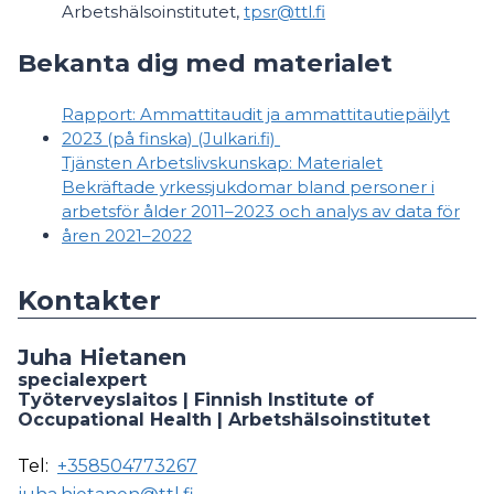
Arbetshälsoinstitutet,
tpsr@ttl.fi
Bekanta dig med materialet
Rapport: Ammattitaudit ja ammattitautiepäilyt
2023 (på finska) (Julkari.fi)
Tjänsten Arbetslivskunskap: Materialet
Bekräftade yrkessjukdomar bland personer i
arbetsför ålder 2011–2023 och analys av data för
åren 2021–2022
Kontakter
Juha Hietanen
specialexpert
Työterveyslaitos | Finnish Institute of
Occupational Health | Arbetshälsoinstitutet
Tel:
+358504773267