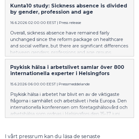
varhaiskasvatuksen työntekijöillä on enemmän
Kunta10 study: Sickness absence is divided
poissaoloja verrattuna miehiin, keski-ikäisiin ja
by gender, profession and age
johtavissa tai erityisasiantuntijatehtävissä
16.6.2026 02:00:00 EEST
|
Press release
työskenteleviin.
Overall, sickness absence have remained fairly
unchanged since the reform package on healthcare
and social welfare, but there are significant differences
between genders, professions and age groups.
Women and the youngest employees, as well as
employees in early childhood education, for example,
Psykisk hälsa i arbetslivet samlar över 800
have more absences than men, middle-aged
internationella experter i Helsingfors
employees and those working in managerial or
15.6.2026 06:00:00 EEST
|
Pressmeddelande
specialist positions.
Psykisk hälsa i arbetet har blivit en av de viktigaste
frågorna i samhället och arbetslivet i hela Europa. Den
internationella konferensen om företagshälsovård och
arbetshälsa som ordnas i Helsingfors den 15–17 juni
2026 granskar aktuella fenomen i arbetslivet och deras
kopplingar till psykisk hälsa och välbefinnande i
arbetet.
I vårt pressrum kan du läsa de senaste