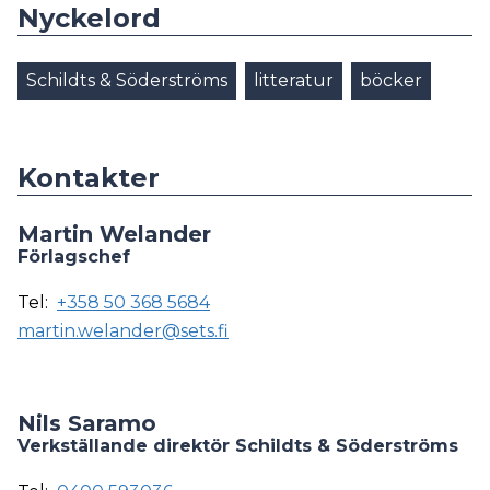
Nyckelord
Schildts & Söderströms
litteratur
böcker
Kontakter
Martin Welander
Förlagschef
Tel:
+358 50 368 5684
martin.welander@sets.fi
Nils Saramo
Verkställande direktör Schildts & Söderströms