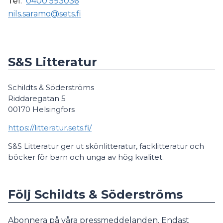
Tel:
0400 593036
nils.saramo@sets.fi
S&S Litteratur
Schildts & Söderströms
Riddaregatan 5
00170 Helsingfors
https://litteratur.sets.fi/
S&S Litteratur ger ut skönlitteratur, facklitteratur och
böcker för barn och unga av hög kvalitet.
Följ Schildts & Söderströms
Abonnera på våra pressmeddelanden. Endast