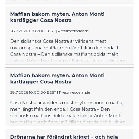
Maffian bakom myten. Anton Monti
kartlägger Cosa Nostra
28.7.2026 12:03:00 EEST
|
Pressmeddelande
Den sicilianska Cosa Nostra är världens mest
mytomspunna maffia, men långt ifrån den enda. I
Cosa Nostra – Den sicilianska maffians dolda makt
skildrar Anton Monti hur maffian vuxit fram ur Siciliens
historia och blivit en maktstruktur med starka band till
politik och ekonomi.
Maffian bakom myten. Anton Monti
kartlägger Cosa Nostra
28.7.2026 10:00:00 EEST
|
Pressmeddelande
Cosa Nostra är världens mest mytomspunna maffia,
men långt ifrån den enda. I Cosa Nostra – Den
sicilianska maffians dolda makt skildrar Anton Monti
hur maffian vuxit fram ur Siciliens historia och blivit en
maktstruktur med starka band till politik och ekonomi.
Drönarna har förändrat kriget – och hela