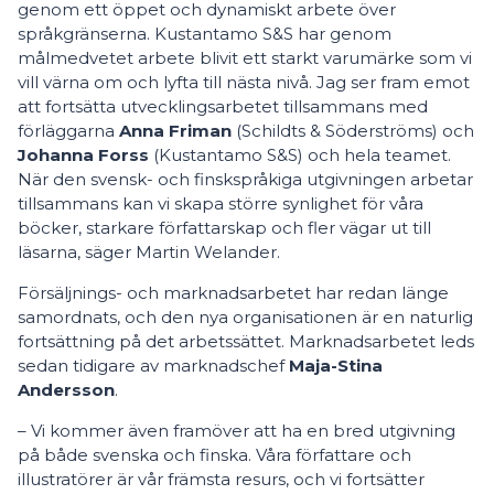
genom ett öppet och dynamiskt arbete över
språkgränserna. Kustantamo S&S har genom
målmedvetet arbete blivit ett starkt varumärke som vi
vill värna om och lyfta till nästa nivå. Jag ser fram emot
att fortsätta utvecklingsarbetet tillsammans med
förläggarna
Anna Friman
(Schildts & Söderströms) och
Johanna Forss
(Kustantamo S&S) och hela teamet.
När den svensk- och finskspråkiga utgivningen arbetar
tillsammans kan vi skapa större synlighet för våra
böcker, starkare författarskap och fler vägar ut till
läsarna, säger Martin Welander.
Försäljnings- och marknadsarbetet har redan länge
samordnats, och den nya organisationen är en naturlig
fortsättning på det arbetssättet. Marknadsarbetet leds
sedan tidigare av marknadschef
Maja-Stina
Andersson
.
– Vi kommer även framöver att ha en bred utgivning
på både svenska och finska. Våra författare och
illustratörer är vår främsta resurs, och vi fortsätter