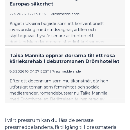
Europas säkerhet
27.5.2026 11:27:59 EEST
|
Pressmeddelande
Kriget i Ukraina började som ett konventionellt
invasionskrig med stridsvagnar, artilleri och
skyttegravar. Fyra år senare är fronten ett
dödslandskap där drönare ständigt kretsar över
soldaterna och ingen rör sig obemärkt.
Taika Mannila öppnar dörrarna till ett rosa
kärleksrehab i debutromanen Drömhotellet
8.5.2026 10:04:37 EEST
|
Pressmeddelande
Efter ett decennium som multikonstnär, där hon
utforskat teman som femininitet och sociala
medietrender, romandebuterar nu Taika Mannila
med Drömhotellet. Berättelsen är inspirerad av
hennes egna erfarenheter av att romantisera
hjärtesorg för att överleva, och skildrar ett glamoröst
men mögligt kärleksrehab. Det är ett rått och drömskt
I vårt pressrum kan du läsa de senaste
kärleksbrev till alla som vuxit upp online, och till alla
pressmeddelandena, få tillgång till pressmaterial
som varit deprimerade eller olyckligt förälskade.