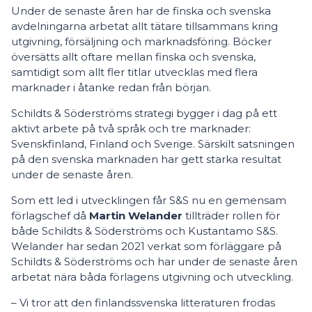
Under de senaste åren har de finska och svenska
avdelningarna arbetat allt tätare tillsammans kring
utgivning, försäljning och marknadsföring. Böcker
översätts allt oftare mellan finska och svenska,
samtidigt som allt fler titlar utvecklas med flera
marknader i åtanke redan från början.
Schildts & Söderströms strategi bygger i dag på ett
aktivt arbete på två språk och tre marknader:
Svenskfinland, Finland och Sverige. Särskilt satsningen
på den svenska marknaden har gett starka resultat
under de senaste åren.
Som ett led i utvecklingen får S&S nu en gemensam
förlagschef då
Martin Welander
tillträder rollen för
både Schildts & Söderströms och Kustantamo S&S.
Welander har sedan 2021 verkat som förläggare på
Schildts & Söderströms och har under de senaste åren
arbetat nära båda förlagens utgivning och utveckling.
– Vi tror att den finlandssvenska litteraturen frodas