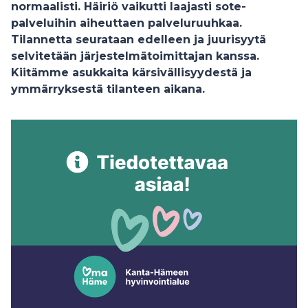
normaalisti. Häiriö vaikutti laajasti sote-
palveluihin aiheuttaen palveluruuhkaa.
Tilannetta seurataan edelleen ja juurisyytä
selvitetään järjestelmätoimittajan kanssa.
Kiitämme asukkaita kärsivällisyydestä ja
ymmärryksestä tilanteen aikana.