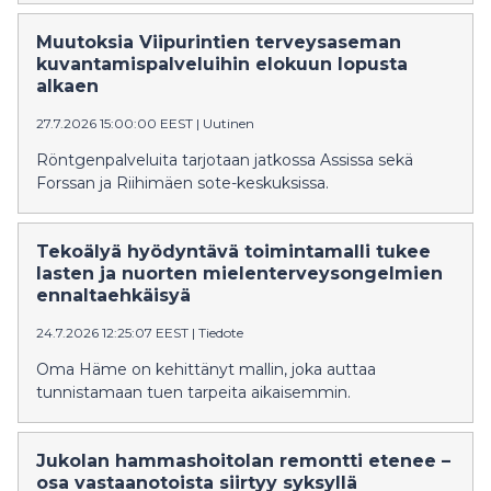
Muutoksia Viipurintien terveysaseman
kuvantamispalveluihin elokuun lopusta
alkaen
27.7.2026 15:00:00 EEST
|
Uutinen
Röntgenpalveluita tarjotaan jatkossa Assissa sekä
Forssan ja Riihimäen sote-keskuksissa.
Tekoälyä hyödyntävä toimintamalli tukee
lasten ja nuorten mielenterveysongelmien
ennaltaehkäisyä
24.7.2026 12:25:07 EEST
|
Tiedote
Oma Häme on kehittänyt mallin, joka auttaa
tunnistamaan tuen tarpeita aikaisemmin.
Jukolan hammashoitolan remontti etenee –
osa vastaanotoista siirtyy syksyllä