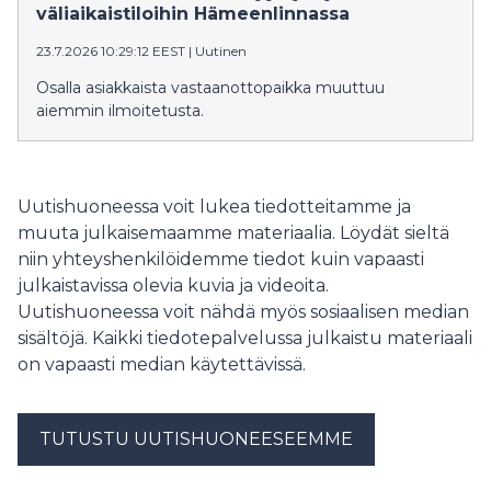
väliaikaistiloihin Hämeenlinnassa
23.7.2026 10:29:12 EEST
|
Uutinen
Osalla asiakkaista vastaanottopaikka muuttuu
aiemmin ilmoitetusta.
Uutishuoneessa voit lukea tiedotteitamme ja
muuta julkaisemaamme materiaalia. Löydät sieltä
niin yhteyshenkilöidemme tiedot kuin vapaasti
julkaistavissa olevia kuvia ja videoita.
Uutishuoneessa voit nähdä myös sosiaalisen median
sisältöjä. Kaikki tiedotepalvelussa julkaistu materiaali
on vapaasti median käytettävissä.
TUTUSTU UUTISHUONEESEEMME