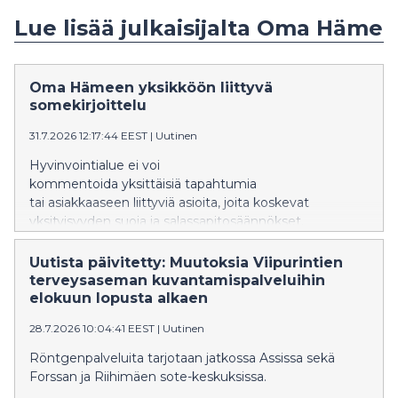
Lue lisää julkaisijalta Oma Häme
Oma Hämeen yksikköön liittyvä
somekirjoittelu
31.7.2026 12:17:44 EEST
|
Uutinen
Hyvinvointialue ei voi
kommentoida yksittäisiä tapahtumia
tai asiakkaaseen liittyviä asioita, joita koskevat
yksityisyyden suoja ja salassapitosäännökset.
Uutista päivitetty: Muutoksia Viipurintien
terveysaseman kuvantamispalveluihin
elokuun lopusta alkaen
28.7.2026 10:04:41 EEST
|
Uutinen
Röntgenpalveluita tarjotaan jatkossa Assissa sekä
Forssan ja Riihimäen sote-keskuksissa.