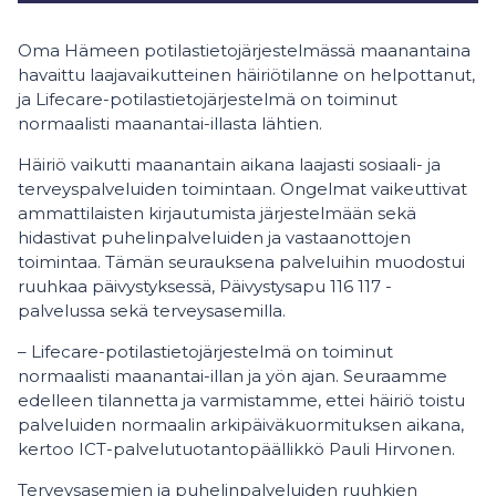
Oma Hämeen potilastietojärjestelmässä maanantaina
havaittu laajavaikutteinen häiriötilanne on helpottanut,
ja Lifecare-potilastietojärjestelmä on toiminut
normaalisti maanantai-illasta lähtien.
Häiriö vaikutti maanantain aikana laajasti sosiaali- ja
terveyspalveluiden toimintaan. Ongelmat vaikeuttivat
ammattilaisten kirjautumista järjestelmään sekä
hidastivat puhelinpalveluiden ja vastaanottojen
toimintaa. Tämän seurauksena palveluihin muodostui
ruuhkaa päivystyksessä, Päivystysapu 116 117 -
palvelussa sekä terveysasemilla.
– Lifecare-potilastietojärjestelmä on toiminut
normaalisti maanantai-illan ja yön ajan. Seuraamme
edelleen tilannetta ja varmistamme, ettei häiriö toistu
palveluiden normaalin arkipäiväkuormituksen aikana,
kertoo ICT-palvelutuotantopäällikkö Pauli Hirvonen.
Terveysasemien ja puhelinpalveluiden ruuhkien