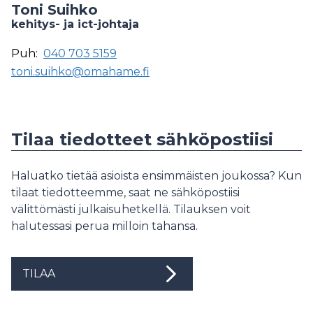
Toni Suihko
kehitys- ja ict-johtaja
Puh:
040 703 5159
toni.suihko@omahame.fi
Tilaa tiedotteet sähköpostiisi
Haluatko tietää asioista ensimmäisten joukossa? Kun
tilaat tiedotteemme, saat ne sähköpostiisi
välittömästi julkaisuhetkellä. Tilauksen voit
halutessasi perua milloin tahansa.
TILAA