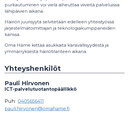
purkautuminen voi vielä aiheuttaa viiveitä palveluissa
lähipäivien aikana.
Häiriön juurisyytä selvitetään edelleen yhteistyössä
järjestelmätoimittajan ja teknologiakumppaneiden
kanssa.
Oma Häme kiittää asukkaita kärsivällisyydestä ja
ymmärryksestä häiriötilanteen aikana.
Yhteyshenkilöt
Pauli Hirvonen
ICT-palvelutuotantopäällikkö
Puh:
0405656411
pauli.hirvonen@omahame.fi