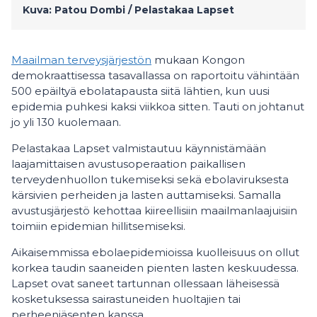
Kuva: Patou Dombi / Pelastakaa Lapset
Maailman terveysjärjestön
mukaan Kongon
demokraattisessa tasavallassa on raportoitu vähintään
500 epäiltyä ebolatapausta siitä lähtien, kun uusi
epidemia puhkesi kaksi viikkoa sitten. Tauti on johtanut
jo yli 130 kuolemaan.
Pelastakaa Lapset valmistautuu käynnistämään
laajamittaisen avustusoperaation paikallisen
terveydenhuollon tukemiseksi sekä ebolaviruksesta
kärsivien perheiden ja lasten auttamiseksi. Samalla
avustusjärjestö kehottaa kiireellisiin maailmanlaajuisiin
toimiin epidemian hillitsemiseksi.
Aikaisemmissa ebolaepidemioissa kuolleisuus on ollut
korkea taudin saaneiden pienten lasten keskuudessa.
Lapset ovat saneet tartunnan ollessaan läheisessä
kosketuksessa sairastuneiden huoltajien tai
perheenjäsenten kanssa.