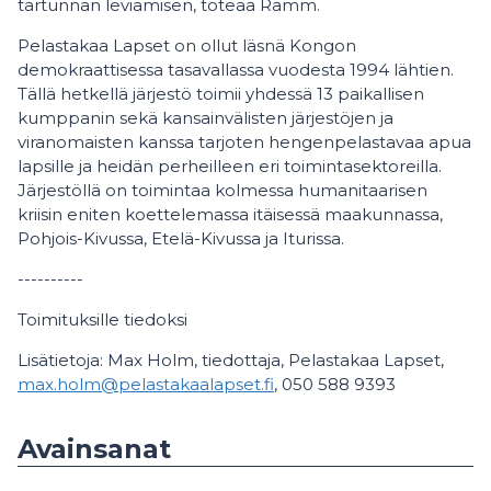
tartunnan leviämisen, toteaa Ramm.
Pelastakaa Lapset on ollut läsnä Kongon
demokraattisessa tasavallassa vuodesta 1994 lähtien.
Tällä hetkellä järjestö toimii yhdessä 13 paikallisen
kumppanin sekä kansainvälisten järjestöjen ja
viranomaisten kanssa tarjoten hengenpelastavaa apua
lapsille ja heidän perheilleen eri toimintasektoreilla.
Järjestöllä on toimintaa kolmessa humanitaarisen
kriisin eniten koettelemassa itäisessä maakunnassa,
Pohjois-Kivussa, Etelä-Kivussa ja Iturissa.
----------
Toimituksille tiedoksi
Lisätietoja: Max Holm, tiedottaja, Pelastakaa Lapset,
max.holm@pelastakaalapset.fi
, 050 588 9393
Avainsanat