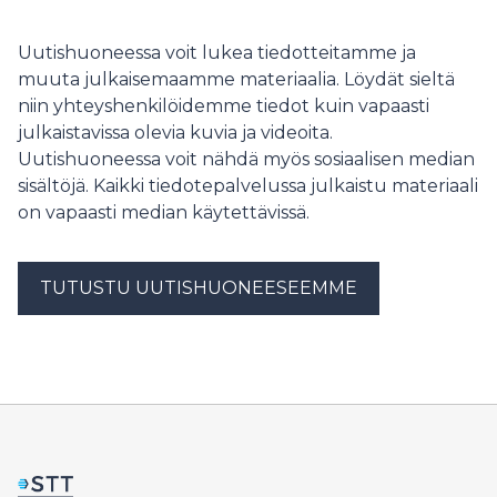
neljä lasta. Iskut ovat jatkuneet alueella lähes päivittäin
tulitauosta huolimatta.
Uutishuoneessa voit lukea tiedotteitamme ja
muuta julkaisemaamme materiaalia. Löydät sieltä
niin yhteyshenkilöidemme tiedot kuin vapaasti
julkaistavissa olevia kuvia ja videoita.
Uutishuoneessa voit nähdä myös sosiaalisen median
sisältöjä. Kaikki tiedotepalvelussa julkaistu materiaali
on vapaasti median käytettävissä.
TUTUSTU UUTISHUONEESEEMME