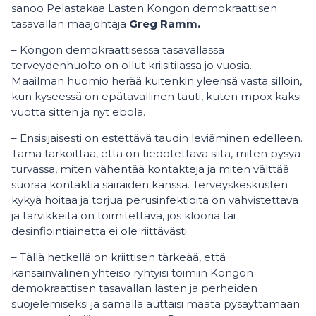
sanoo Pelastakaa Lasten Kongon demokraattisen
tasavallan maajohtaja
Greg Ramm.
– Kongon demokraattisessa tasavallassa
terveydenhuolto on ollut kriisitilassa jo vuosia.
Maailman huomio herää kuitenkin yleensä vasta silloin,
kun kyseessä on epätavallinen tauti, kuten mpox kaksi
vuotta sitten ja nyt ebola.
– Ensisijaisesti on estettävä taudin leviäminen edelleen.
Tämä tarkoittaa, että on tiedotettava siitä, miten pysyä
turvassa, miten vähentää kontakteja ja miten välttää
suoraa kontaktia sairaiden kanssa. Terveyskeskusten
kykyä hoitaa ja torjua perusinfektioita on vahvistettava
ja tarvikkeita on toimitettava, jos klooria tai
desinfiointiainetta ei ole riittävästi.
– Tällä hetkellä on kriittisen tärkeää, että
kansainvälinen yhteisö ryhtyisi toimiin Kongon
demokraattisen tasavallan lasten ja perheiden
suojelemiseksi ja samalla auttaisi maata pysäyttämään