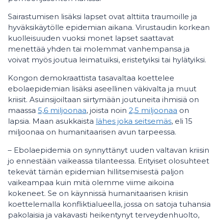
Sairastumisen lisäksi lapset ovat alttiita traumoille ja
hyväksikäytölle epidemian aikana. Virustaudin korkean
kuolleisuuden vuoksi monet lapset saattavat
menettää yhden tai molemmat vanhempansa ja
voivat myös joutua leimatuiksi, eristetyiksi tai hylätyiksi.
Kongon demokraattista tasavaltaa koettelee
ebolaepidemian lisäksi aseellinen väkivalta ja muut
kriisit. Asuinsijoiltaan siirtymään joutuneita ihmisiä on
maassa
5,6 miljoonaa
, joista noin
2,5 miljoonaa
on
lapsia. Maan asukkaista
lähes joka seitsemäs
, eli 15
miljoonaa on humanitaarisen avun tarpeessa.
– Ebolaepidemia on synnyttänyt uuden valtavan kriisin
jo ennestään vaikeassa tilanteessa. Erityiset olosuhteet
tekevät tämän epidemian hillitsemisestä paljon
vaikeampaa kuin mitä olemme viime aikoina
kokeneet. Se on käynnissä humanitaarisen kriisin
koettelemalla konfliktialueella, jossa on satoja tuhansia
pakolaisia ja vakavasti heikentynyt terveydenhuolto,