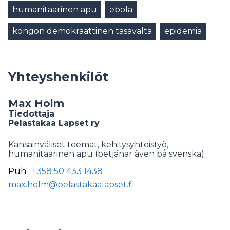
humanitaarinen apu
ebola
kongon demokraattinen tasavalta
epidemia
Yhteyshenkilöt
Max Holm
Tiedottaja
Pelastakaa Lapset ry
Kansainväliset teemat, kehitysyhteistyö,
humanitaarinen apu (betjänar även på svenska)
Puh:
+358 50 433 1438
max.holm@pelastakaalapset.fi