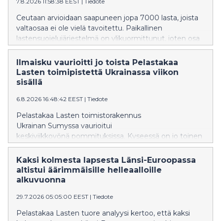
7.8.2026 11:58:38 EEST
|
Tiedote
Ceutaan arvioidaan saapuneen jopa 7000 lasta, joista
valtaosaa ei ole vielä tavoitettu. Paikallinen
lastensuojelujärjestelmä on ylikuormittunut, joten osa
lapsista uhkaa jäädä suojelun ulkopuolelle. Erityisesti
tytöt ovat vaarassa.
Ilmaisku vaurioitti jo toista Pelastakaa
Lasten toimipistettä Ukrainassa viikon
sisällä
6.8.2026 16:48:42 EEST
|
Tiedote
Pelastakaa Lasten toimistorakennus
Ukrainan Sumyssa vaurioitui
keskiviikkoyönä pommituksissa. Kyseessä on jo toinen
viikon sisällä pommituksessa vaurioitunut Pelastakaa
Lasten toimitila.
Kaksi kolmesta lapsesta Länsi-Euroopassa
altistui äärimmäisille helleaalloille
alkuvuonna
29.7.2026 05:05:00 EEST
|
Tiedote
Pelastakaa Lasten tuore analyysi kertoo, että kaksi