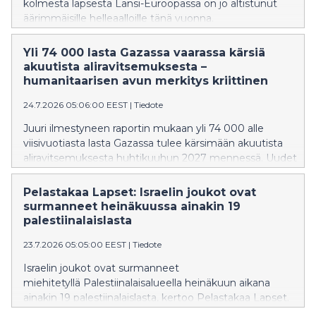
kolmesta lapsesta Länsi-Euroopassa on jo altistunut
äärimmäisille helleaalloille tänä vuonna.
Ennätyksellinen kuumuus vaarantaa lasten terveyttä,
häiritsee koulunkäyntiä ja koettelee erityisesti jo
Yli 74 000 lasta Gazassa vaarassa kärsiä
ennestään haavoittavassa asemassa olevia lapsia.
akuutista aliravitsemuksesta –
humanitaarisen avun merkitys kriittinen
24.7.2026 05:06:00 EEST
|
Tiedote
Juuri ilmestyneen raportin mukaan yli 74 000 alle
viisivuotiasta lasta Gazassa tulee kärsimään akuutista
aliravitsemuksesta huhtikuuhun 2027 mennessä. Uudet
tiedot osoittavat, että Gazan humanitaarinen tilanne
on edelleen katastrofaalinen ja että lapset kantavat
Pelastakaa Lapset: Israelin joukot ovat
kriisin raskaimman taakan, kertoo Pelastakaa Lapset.
surmanneet heinäkuussa ainakin 19
palestiinalaislasta
23.7.2026 05:05:00 EEST
|
Tiedote
Israelin joukot ovat surmanneet
miehitetyllä Palestiinalaisalueella heinäkuun aikana
ainakin 19 palestiinalaislasta, kertoo Pelastakaa Lapset.
Tämän viikon tiistaina Gazassa kuoli järjestön mukaan