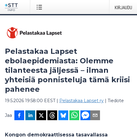
KIRJAUDU
Pelastakaa Lapset
ebolaepidemiasta: Olemme
tilanteesta jäljessä – ilman
yhteisiä ponnisteluja tämä kriisi
pahenee
19.5.2026 19:58:00 EEST
|
Pelastakaa Lapset ry
|
Tiedote
Jaa
Kongon demokraattisessa tasavallassa