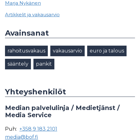
Marja Nykänen
Artikkelit ja vakausarvio
Avainsanat
rahoitusvakaus
vakausarvio
euro ja talous
sääntely
pankit
Yhteyshenkilöt
Median palvelulinja / Medietjänst /
Media Service
Puh:
+358 9 183 2101
media@bof.fi