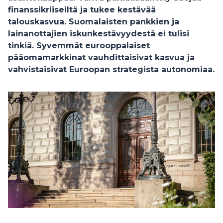
finanssikriiseiltä ja tukee kestävää
talouskasvua. Suomalaisten pankkien ja
lainanottajien iskunkestävyydestä ei tulisi
tinkiä. Syvemmät eurooppalaiset
pääomamarkkinat vauhdittaisivat kasvua ja
vahvistaisivat Euroopan strategista autonomiaa.