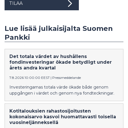
TILAA
Lue lisää julkaisijalta Suomen
Pankki
Det totala värdet av hushållens
fondinvesteringar ökade betydligt under
årets andra kvartal
7.8.2026 10:00:00 EEST
|
Pressmeddelande
Investeringarnas totala värde ökade både genom
uppgången i värdet och genom nya fondteckningar.
Kotitalouksien rahastosijoitusten
kokonaisarvo kasvoi huomattavasti toisella
vuosineljänneksellä