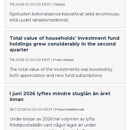
7.8.2026 10:00:00 EEST
|
Tiedote
Sijoitusten kokonaisarvoa kasvattivat sekä arvonnousu
että uudet rahastomerkinnät.
Total value of households’ investment fund
holdings grew considerably in the second
quarter
7.8.2026 10:00:00 EEST
|
Press release
The total value of the investments was boosted by
both appreciation and new fund subscriptions.
I juni 2026 lyftes mindre stuglån än året
innan
28.7.2026 10:00:00 EEST
|
Pressmeddelande
Under början av 2026 har volymen av lyfta
fritidsbostadslån varit något lägre än under