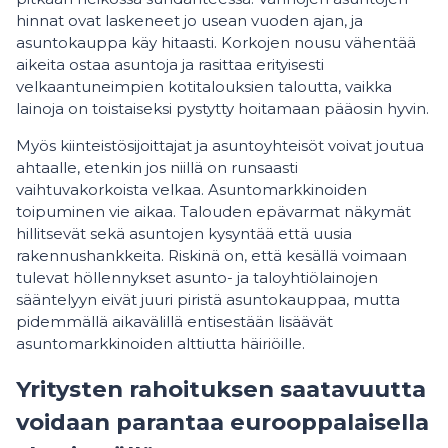
hinnat ovat laskeneet jo usean vuoden ajan, ja
asuntokauppa käy hitaasti. Korkojen nousu vähentää
aikeita ostaa asuntoja ja rasittaa erityisesti
velkaantuneimpien kotitalouksien taloutta, vaikka
lainoja on toistaiseksi pystytty hoitamaan pääosin hyvin.
Myös kiinteistösijoittajat ja asuntoyhteisöt voivat joutua
ahtaalle, etenkin jos niillä on runsaasti
vaihtuvakorkoista velkaa. Asuntomarkkinoiden
toipuminen vie aikaa. Talouden epävarmat näkymät
hillitsevät sekä asuntojen kysyntää että uusia
rakennushankkeita. Riskinä on, että kesällä voimaan
tulevat höllennykset asunto- ja taloyhtiölainojen
sääntelyyn eivät juuri piristä asuntokauppaa, mutta
pidemmällä aikavälillä entisestään lisäävät
asuntomarkkinoiden alttiutta häiriöille.
Yritysten rahoituksen saatavuutta
voidaan parantaa eurooppalaisella