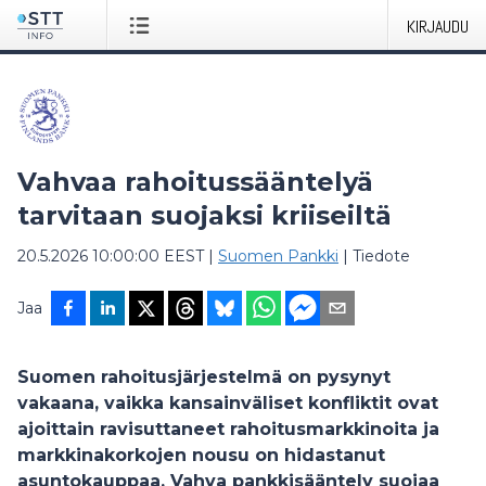
KIRJAUDU
Vahvaa rahoitussääntelyä
tarvitaan suojaksi kriiseiltä
20.5.2026 10:00:00 EEST
|
Suomen Pankki
|
Tiedote
Jaa
Suomen rahoitusjärjestelmä on pysynyt
vakaana, vaikka kansainväliset konfliktit ovat
ajoittain ravisuttaneet rahoitusmarkkinoita ja
markkinakorkojen nousu on hidastanut
asuntokauppaa. Vahva pankkisääntely suojaa