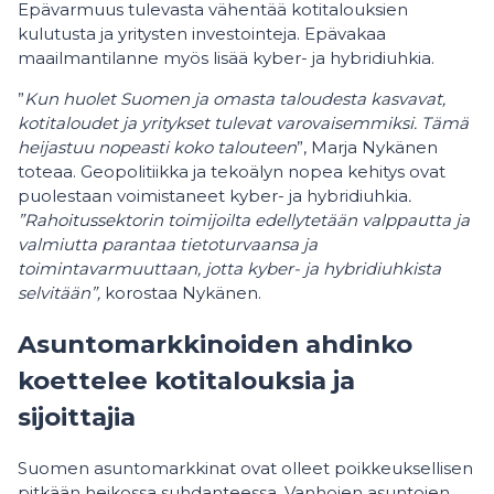
Epävarmuus tulevasta vähentää kotitalouksien
kulutusta ja yritysten investointeja. Epävakaa
maailmantilanne myös lisää kyber- ja hybridiuhkia.
”
Kun huolet Suomen ja omasta taloudesta kasvavat,
kotitaloudet ja yritykset tulevat varovaisemmiksi. Tämä
heijastuu nopeasti koko talouteen
”, Marja Nykänen
toteaa. Geopolitiikka ja tekoälyn nopea kehitys ovat
puolestaan voimistaneet kyber- ja hybridiuhkia
.
”Rahoitussektorin toimijoilta edellytetään valppautta ja
valmiutta parantaa tietoturvaansa ja
toimintavarmuuttaan, jotta kyber- ja hybridiuhkista
selvitään”,
korostaa Nykänen.
Asuntomarkkinoiden ahdinko
koettelee kotitalouksia ja
sijoittajia
Suomen asuntomarkkinat ovat olleet poikkeuksellisen
pitkään heikossa suhdanteessa. Vanhojen asuntojen