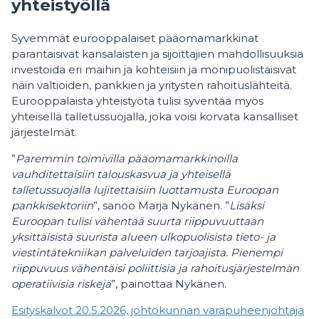
yhteistyöllä
Syvemmät eurooppalaiset pääomamarkkinat
parantaisivat kansalaisten ja sijoittajien mahdollisuuksia
investoida eri maihin ja kohteisiin ja monipuolistaisivat
näin valtioiden, pankkien ja yritysten rahoituslähteitä.
Eurooppalaista yhteistyötä tulisi syventää myös
yhteisellä talletussuojalla, joka voisi korvata kansalliset
järjestelmät.
”
Paremmin toimivilla pääomamarkkinoilla
vauhditettaisiin talouskasvua ja yhteisellä
talletussuojalla lujitettaisiin luottamusta Euroopan
pankkisektoriin
”, sanoo Marja Nykänen. ”
Lisäksi
Euroopan tulisi vähentää suurta riippuvuuttaan
yksittäisistä suurista alueen ulkopuolisista tieto- ja
viestintätekniikan palveluiden tarjoajista. Pienempi
riippuvuus vähentäisi poliittisia ja rahoitusjärjestelmän
operatiivisia riskejä
”, painottaa Nykänen.
Esityskalvot 20.5.2026, johtokunnan varapuheenjohtaja