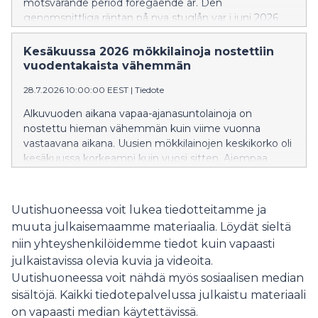
motsvarande period föregående år. Den
genomsnittliga räntan på nya stuglån var i juni 2026
högre än för ett år sedan. En större andel av de nya
stuglånen än tidigare var bundna till tre eller sex
Kesäkuussa 2026 mökkilainoja nostettiin
månaders Euribor.
vuodentakaista vähemmän
28.7.2026 10:00:00 EEST
|
Tiedote
Alkuvuoden aikana vapaa-ajanasuntolainoja on
nostettu hieman vähemmän kuin viime vuonna
vastaavana aikana. Uusien mökkilainojen keskikorko oli
kesäkuussa korkeampi kuin vuosi sitten. Aiempaa
suurempi osa uusista mökkilainoista sidottiin 3 tai 6
kuukauden euriborkorkoon.
Uutishuoneessa voit lukea tiedotteitamme ja
muuta julkaisemaamme materiaalia. Löydät sieltä
niin yhteyshenkilöidemme tiedot kuin vapaasti
julkaistavissa olevia kuvia ja videoita.
Uutishuoneessa voit nähdä myös sosiaalisen median
sisältöjä. Kaikki tiedotepalvelussa julkaistu materiaali
on vapaasti median käytettävissä.