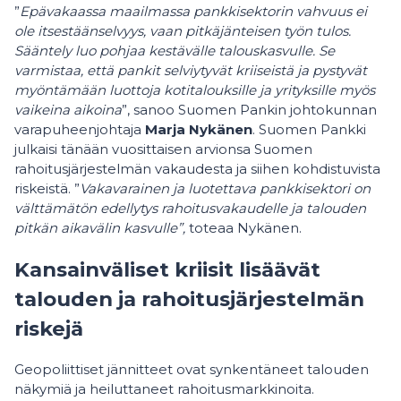
”
Epävakaassa maailmassa pankkisektorin vahvuus ei
ole itsestäänselvyys, vaan pitkäjänteisen työn tulos.
Sääntely luo pohjaa kestävälle talouskasvulle. Se
varmistaa, että pankit selviytyvät kriiseistä ja pystyvät
myöntämään luottoja kotitalouksille ja yrityksille myös
vaikeina aikoina
”, sanoo Suomen Pankin johtokunnan
varapuheenjohtaja
Marja Nykänen
. Suomen Pankki
julkaisi tänään vuosittaisen arvionsa Suomen
rahoitusjärjestelmän vakaudesta ja siihen kohdistuvista
riskeistä. ”
Vakavarainen ja luotettava pankkisektori on
välttämätön edellytys rahoitusvakaudelle ja talouden
pitkän aikavälin kasvulle”,
toteaa Nykänen.
Kansainväliset kriisit lisäävät
talouden ja rahoitusjärjestelmän
riskejä
Geopoliittiset jännitteet ovat synkentäneet talouden
näkymiä ja heiluttaneet rahoitusmarkkinoita.