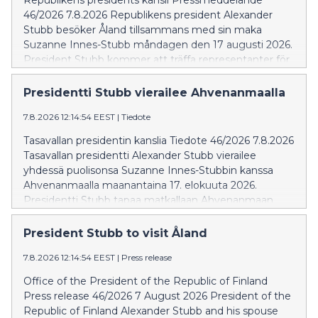
Republikens presidents kansli Pressmeddelande
46/2026 7.8.2026 Republikens president Alexander
Stubb besöker Åland tillsammans med sin maka
Suzanne Innes-Stubb måndagen den 17 augusti 2026.
President Stubb kommer att träffa representanter för
landskapet Åland för att diskutera aktuella frågor i
landskapet. På programmet står också besök på
Presidentti Stubb vierailee Ahvenanmaalla
servicehuset Strömsgården och daghemmet
7.8.2026 12:14:54 EEST
|
Tiedote
Solbacken i Vårdö kommun. Ålandsvistelsen avslutas
med att presidentparet träffar ortsbor vid Vårdö skola
Tasavallan presidentin kanslia Tiedote 46/2026 7.8.2026
cirka kl. 13.45.
Tasavallan presidentti Alexander Stubb vierailee
yhdessä puolisonsa Suzanne Innes-Stubbin kanssa
Ahvenanmaalla maanantaina 17. elokuuta 2026.
Presidentti Stubb tapaa matkallaan Ahvenanmaan
maakunnan edustajia ja keskustelee heidän kanssaan
maakunnan ajankohtaisista aiheista. Lisäksi presidentin
President Stubb to visit Åland
ohjelmassa ovat vierailut Vårdön kunnan palvelutalo
7.8.2026 12:14:54 EEST
|
Press release
Strömsgårdenissa sekä Solbackenin päiväkodissa.
Vierailun päätteeksi presidenttipari tapaa paikallisia
Office of the President of the Republic of Finland
Vårdön koululla noin kello 13.45.
Press release 46/2026 7 August 2026 President of the
Republic of Finland Alexander Stubb and his spouse