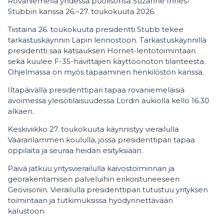
Rovaniemellä yhdessä puolisonsa Suzanne Innes-
Stubbin kanssa 26.–27. toukokuuta 2026.
Tiistaina 26. toukokuuta presidentti Stubb tekee
tarkastuskäynnin Lapin lennostoon. Tarkastuskäynnillä
presidentti saa katsauksen Hornet-lentotoimintaan
sekä kuulee F-35-hävittäjien käyttöönoton tilanteesta.
Ohjelmassa on myös tapaaminen henkilöstön kanssa.
Iltapäivällä presidenttipari tapaa rovaniemeläisiä
avoimessa yleisötilaisuudessa Lordin aukiolla kello 16.30
alkaen.
Keskiviikko 27. toukokuuta käynnistyy vierailulla
Vaaranlammen koululla, jossa presidenttipari tapaa
oppilaita ja seuraa heidän esityksiään.
Päivä jatkuu yritysvierailulla kaivostoiminnan ja
georakentamisen palveluihin erikoistuneeseen
Geovisoriin. Vierailulla presidenttipari tutustuu yrityksen
toimintaan ja tutkimuksissa hyödynnettävään
kalustoon.