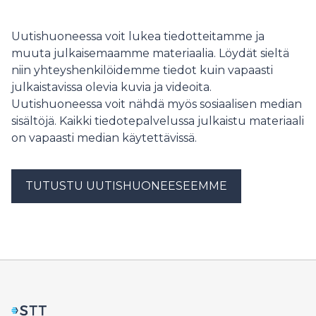
osallistuu tiistaina 28. heinäkuuta Washington National
Cathedralissa järjestettävään valtiolliseen
hautajaisjumalanpalvelukseen.
Uutishuoneessa voit lukea tiedotteitamme ja
muuta julkaisemaamme materiaalia. Löydät sieltä
niin yhteyshenkilöidemme tiedot kuin vapaasti
julkaistavissa olevia kuvia ja videoita.
Uutishuoneessa voit nähdä myös sosiaalisen median
sisältöjä. Kaikki tiedotepalvelussa julkaistu materiaali
on vapaasti median käytettävissä.
TUTUSTU UUTISHUONEESEEMME