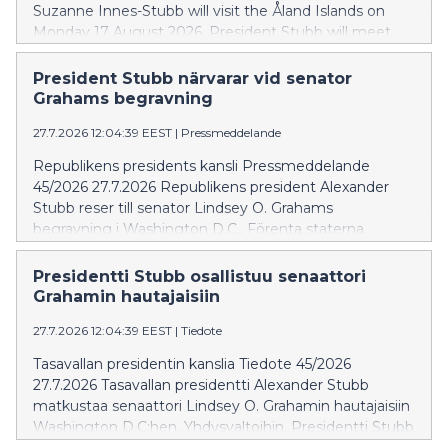
Suzanne Innes-Stubb will visit the Åland Islands on
Monday 17 August 2026. President Stubb will meet
with representatives of the autonomous province of
Åland and discuss current issues concerning the
President Stubb närvarar vid senator
region. The president's programme also includes visits
Grahams begravning
to the Strömsgården residential care home and the
27.7.2026 12:04:39 EEST
|
Pressmeddelande
Solbacken daycare centre in the municipality of Vårdö.
The visit to Åland will conclude with a meeting with
Republikens presidents kansli Pressmeddelande
local residents at Vårdö school at approximately 13.45.
45/2026 27.7.2026 Republikens president Alexander
Stubb reser till senator Lindsey O. Grahams
begravning i Washington D.C., Förenta staterna.
President Stubb deltar på tisdagen den 28 juli i den
statliga begravningsceremonin som äger rum i
Presidentti Stubb osallistuu senaattori
Washington National Cathedral.
Grahamin hautajaisiin
27.7.2026 12:04:39 EEST
|
Tiedote
Tasavallan presidentin kanslia Tiedote 45/2026
27.7.2026 Tasavallan presidentti Alexander Stubb
matkustaa senaattori Lindsey O. Grahamin hautajaisiin
Washington D.C:hen, Yhdysvaltoihin. Presidentti Stubb