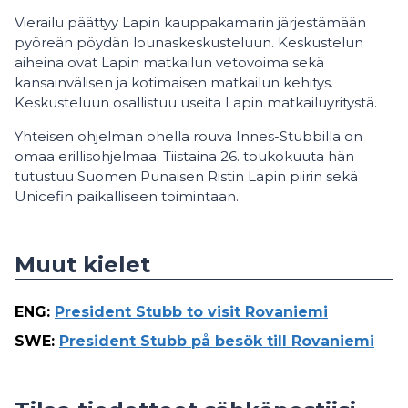
Vierailu päättyy Lapin kauppakamarin järjestämään
pyöreän pöydän lounaskeskusteluun. Keskustelun
aiheina ovat Lapin matkailun vetovoima sekä
kansainvälisen ja kotimaisen matkailun kehitys.
Keskusteluun osallistuu useita Lapin matkailuyritystä.
Yhteisen ohjelman ohella rouva Innes-Stubbilla on
omaa erillisohjelmaa. Tiistaina 26. toukokuuta hän
tutustuu Suomen Punaisen Ristin Lapin piirin sekä
Unicefin paikalliseen toimintaan.
Muut kielet
ENG
:
President Stubb to visit Rovaniemi
SWE
:
President Stubb på besök till Rovaniemi