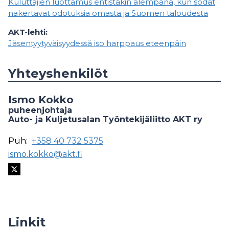
Kuluttajien luottamus entistäkin alempana, kun sodat
nakertavat odotuksia omasta ja Suomen taloudesta
AKT-lehti:
Jäsentyytyväisyydessä iso harppaus eteenpäin
Yhteyshenkilöt
Ismo Kokko
puheenjohtaja
Auto- ja Kuljetusalan Työntekijäliitto AKT ry
Puh:
+358 40 732 5375
ismo.kokko@akt.fi
Linkit