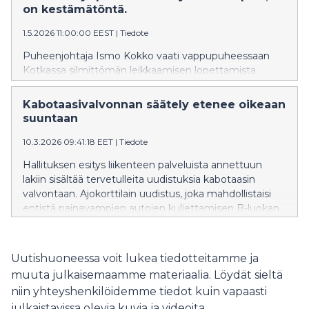
on kestämätöntä.
1.5.2026 11:00:00 EEST
|
Tiedote
Puheenjohtaja Ismo Kokko vaati vappupuheessaan
Kotkassa silmittömän leikkaamisen lopettamista.
Suomeen tarvitaan talouskasvua ja tarvitaan päättäjiä,
jotka pystyvät tarjoamaan positiivista tulevaisuutta - ei
Kabotaasivalvonnan säätely etenee oikeaan
saksia, ei keppiä, eikä maalittamista.essi
suuntaan
10.3.2026 09:41:18 EET
|
Tiedote
Hallituksen esitys liikenteen palveluista annettuun
lakiin sisältää tervetulleita uudistuksia kabotaasin
valvontaan. Ajokorttilain uudistus, joka mahdollistaisi
entistä painavampien autojen kuljettamisen B-luokan
kortilla sen sijaan sisältää riskejä.
Uutishuoneessa voit lukea tiedotteitamme ja
muuta julkaisemaamme materiaalia. Löydät sieltä
niin yhteyshenkilöidemme tiedot kuin vapaasti
julkaistavissa olevia kuvia ja videoita.