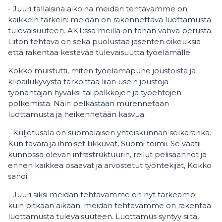
- Juuri tällaisina aikoina meidän tehtävämme on
kaikkein tärkein: meidän on rakennettava luottamusta
tulevaisuuteen. AKT:ssa meillä on tähän vahva perusta.
Liiton tehtävä on sekä puolustaa jäsenten oikeuksia
että rakentaa kestävää tulevaisuutta työelämälle.
Kokko muistutti, miten työelämäpuhe joustoista ja
kilpailukyvystä tarkoittaa liian usein joustoja
työnantajan hyväksi tai palkkojen ja työehtojen
polkemista. Näin pelkästään murennetaan
luottamusta ja heikennetään kasvua.
- Kuljetusala on suomalaisen yhteiskunnan selkäranka.
Kun tavara ja ihmiset liikkuvat, Suomi toimii. Se vaatii
kunnossa olevan infrastruktuurin, reilut pelisäännöt ja
ennen kaikkea osaavat ja arvostetut työntekijät, Kokko
sanoi.
- Juuri siksi meidän tehtävämme on nyt tärkeämpi
kuin pitkään aikaan: meidän tehtävämme on rakentaa
luottamusta tulevaisuuteen. Luottamus syntyy siitä,