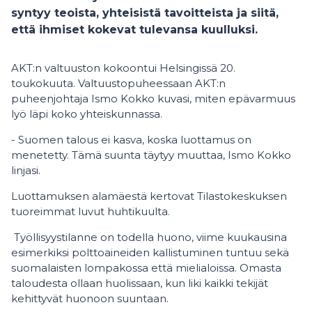
syntyy teoista, yhteisistä tavoitteista ja siitä,
että ihmiset kokevat tulevansa kuulluksi.
AKT:n valtuuston kokoontui Helsingissä 20.
toukokuuta. Valtuustopuheessaan AKT:n
puheenjohtaja Ismo Kokko kuvasi, miten epävarmuus
lyö läpi koko yhteiskunnassa.
- Suomen talous ei kasva, koska luottamus on
menetetty. Tämä suunta täytyy muuttaa, Ismo Kokko
linjasi.
Luottamuksen alamäestä kertovat Tilastokeskuksen
tuoreimmat luvut huhtikuulta.
Työllisyystilanne on todella huono, viime kuukausina
esimerkiksi polttoaineiden kallistuminen tuntuu sekä
suomalaisten lompakossa että mielialoissa. Omasta
taloudesta ollaan huolissaan, kun liki kaikki tekijät
kehittyvät huonoon suuntaan.