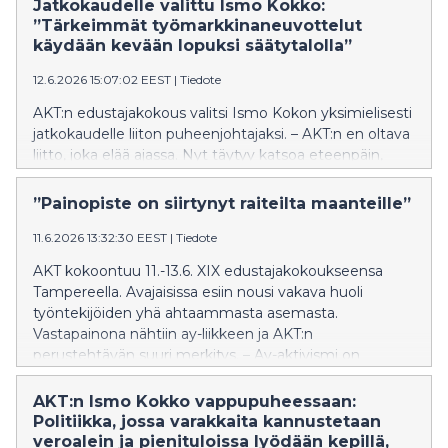
kädessä Suomen huoltovarmuudesta, AKT:n toinen
Jatkokaudelle valittu Ismo Kokko:
varapuheenjohtaja Niko Blom sanoo.
”Tärkeimmät työmarkkinaneuvottelut
käydään kevään lopuksi säätytalolla”
12.6.2026 15:07:02 EEST
|
Tiedote
AKT:n edustajakokous valitsi Ismo Kokon yksimielisesti
jatkokaudelle liiton puheenjohtajaksi. – AKT:n en oltava
liitto, joka elää ajassa. Nyt täytyy katsoa eteenpäin,
Kokko totesi linjapuheessaan.
”Painopiste on siirtynyt raiteilta maanteille”
11.6.2026 13:32:30 EEST
|
Tiedote
AKT kokoontuu 11.-13.6. XIX edustajakokoukseensa
Tampereella. Avajaisissa esiin nousi vakava huoli
työntekijöiden yhä ahtaammasta asemasta.
Vastapainona nähtiin ay-liikkeen ja AKT:n
perustehtävän suuri merkitys. – Ay-aktivismi on
normaalia, törkyviestintä ei, AKT:n puheenjohtaja Ismo
Kokko sanoi avajaispuheessaan.
AKT:n Ismo Kokko vappupuheessaan:
Politiikka, jossa varakkaita kannustetaan
veroalein ja pienituloissa lyödään kepillä,