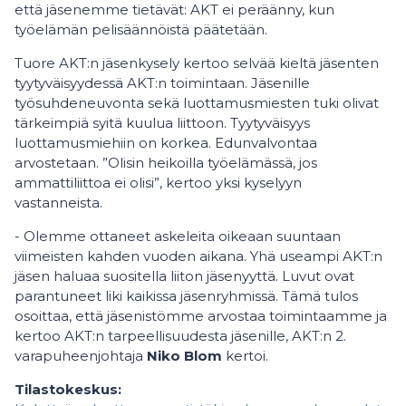
että jäsenemme tietävät: AKT ei peräänny, kun
työelämän pelisäännöistä päätetään.
Tuore AKT:n jäsenkysely kertoo selvää kieltä jäsenten
tyytyväisyydessä AKT:n toimintaan. Jäsenille
työsuhdeneuvonta sekä luottamusmiesten tuki olivat
tärkeimpiä syitä kuulua liittoon. Tyytyväisyys
luottamusmiehiin on korkea. Edunvalvontaa
arvostetaan. ”Olisin heikoilla työelämässä, jos
ammattiliittoa ei olisi”, kertoo yksi kyselyyn
vastanneista.
- Olemme ottaneet askeleita oikeaan suuntaan
viimeisten kahden vuoden aikana. Yhä useampi AKT:n
jäsen haluaa suositella liiton jäsenyyttä. Luvut ovat
parantuneet liki kaikissa jäsenryhmissä. Tämä tulos
osoittaa, että jäsenistömme arvostaa toimintaamme ja
kertoo AKT:n tarpeellisuudesta jäsenille, AKT:n 2.
varapuheenjohtaja
Niko Blom
kertoi.
Tilastokeskus: