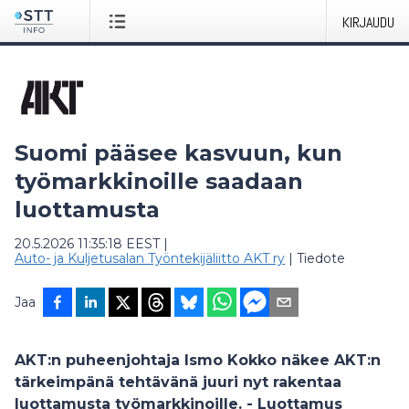
KIRJAUDU
Suomi pääsee kasvuun, kun
työmarkkinoille saadaan
luottamusta
20.5.2026 11:35:18 EEST
|
Auto- ja Kuljetusalan Työntekijäliitto AKT ry
|
Tiedote
Jaa
AKT:n puheenjohtaja
Ismo Kokko
näkee AKT:n
tärkeimpänä tehtävänä juuri nyt rakentaa
luottamusta työmarkkinoille. - Luottamus