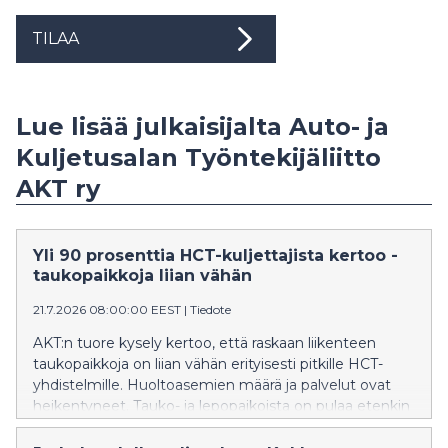
TILAA
Lue lisää julkaisijalta Auto- ja
Kuljetusalan Työntekijäliitto
AKT ry
Yli 90 prosenttia HCT-kuljettajista kertoo -
taukopaikkoja liian vähän
21.7.2026 08:00:00 EEST
|
Tiedote
AKT:n tuore kysely kertoo, että raskaan liikenteen
taukopaikkoja on liian vähän erityisesti pitkille HCT-
yhdistelmille. Huoltoasemien määrä ja palvelut ovat
heikentyneet. Tauko- ja lepopaikoista on pulaa etenkin
öisin, mikä rassaa ammattikuljettajia. - Kyse on viime