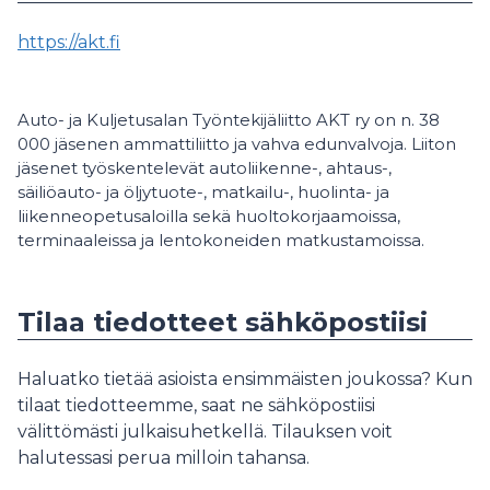
https://akt.fi
Auto- ja Kuljetusalan Työntekijäliitto AKT ry on n. 38
000 jäsenen ammattiliitto ja vahva edunvalvoja. Liiton
jäsenet työskentelevät autoliikenne-, ahtaus-,
säiliöauto- ja öljytuote-, matkailu-, huolinta- ja
liikenneopetusaloilla sekä huoltokorjaamoissa,
terminaaleissa ja lentokoneiden matkustamoissa.
Tilaa tiedotteet sähköpostiisi
Haluatko tietää asioista ensimmäisten joukossa? Kun
tilaat tiedotteemme, saat ne sähköpostiisi
välittömästi julkaisuhetkellä. Tilauksen voit
halutessasi perua milloin tahansa.