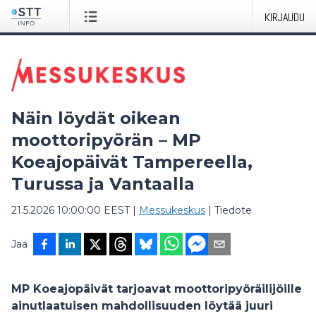
KIRJAUDU
Näin löydät oikean
moottoripyörän – MP
Koeajopäivät Tampereella,
Turussa ja Vantaalla
21.5.2026 10:00:00 EEST
|
Messukeskus
|
Tiedote
Jaa
MP Koeajopäivät tarjoavat moottoripyöräilijöille
ainutlaatuisen mahdollisuuden löytää juuri