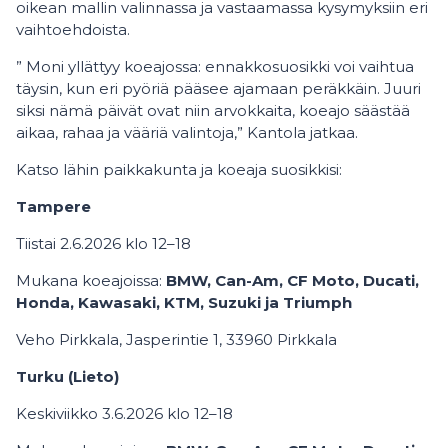
oikean mallin valinnassa ja vastaamassa kysymyksiin eri
vaihtoehdoista.
” Moni yllättyy koeajossa: ennakkosuosikki voi vaihtua
täysin, kun eri pyöriä pääsee ajamaan peräkkäin. Juuri
siksi nämä päivät ovat niin arvokkaita, koeajo säästää
aikaa, rahaa ja vääriä valintoja,” Kantola jatkaa.
Katso lähin paikkakunta ja koeaja suosikkisi:
Tampere
Tiistai 2.6.2026 klo 12–18
Mukana koeajoissa:
BMW, Can-Am, CF Moto, Ducati,
Honda, Kawasaki, KTM, Suzuki ja Triumph
Veho Pirkkala, Jasperintie 1, 33960 Pirkkala
Turku (Lieto)
Keskiviikko 3.6.2026 klo 12–18