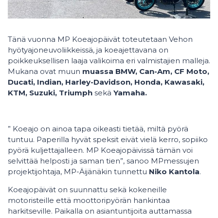
Tänä vuonna MP Koeajopäivät toteutetaan Vehon
hyötyajoneuvoliikkeissä, ja koeajettavana on
poikkeuksellisen laaja valikoima eri valmistajien malleja.
Mukana ovat muun
muassa BMW, Can-Am, CF Moto,
Ducati, Indian, Harley-Davidson, Honda, Kawasaki,
KTM, Suzuki, Triumph
sekä
Yamaha.
” Koeajo on ainoa tapa oikeasti tietää, miltä pyörä
tuntuu. Paperilla hyvät speksit eivät vielä kerro, sopiiko
pyörä kuljettajalleen. MP Koeajopäivissä tämän voi
selvittää helposti ja saman tien”, sanoo MPmessujen
projektijohtaja, MP-Äijänäkin tunnettu
Niko Kantola
.
Koeajopäivät on suunnattu sekä kokeneille
motoristeille että moottoripyörän hankintaa
harkitseville. Paikalla on asiantuntijoita auttamassa