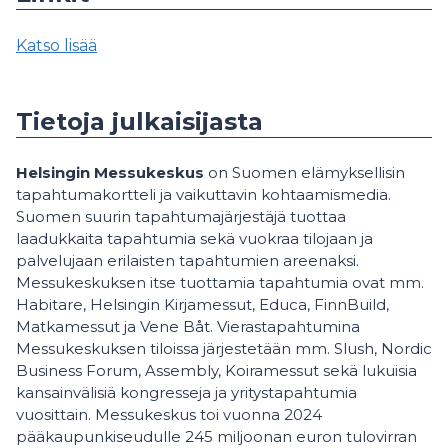
Katso lisää
Tietoja julkaisijasta
Helsingin Messukeskus
on Suomen elämyksellisin
tapahtumakortteli ja vaikuttavin kohtaamismedia.
Suomen suurin tapahtumajärjestäjä tuottaa
laadukkaita tapahtumia sekä vuokraa tilojaan ja
palvelujaan erilaisten tapahtumien areenaksi.
Messukeskuksen itse tuottamia tapahtumia ovat mm.
Habitare, Helsingin Kirjamessut, Educa, FinnBuild,
Matkamessut ja Vene Båt. Vierastapahtumina
Messukeskuksen tiloissa järjestetään mm. Slush, Nordic
Business Forum, Assembly, Koiramessut sekä lukuisia
kansainvälisiä kongresseja ja yritystapahtumia
vuosittain. Messukeskus toi vuonna 2024
pääkaupunkiseudulle 245 miljoonan euron tulovirran