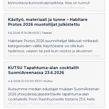
järjestetään torstaista sunnuntaihin 22. – 25.10.2026
kiinnostavia kunnostusprojekteja. Kisa on tuonut
Helsingin Messukeskuksessa.
Helsingin kansainvälisille venemessuille oman
kiinnostavan säväyksen ja kisaa on käyty molempina
kertoina hyvässä yhteisöllisessä hengessä. Uusien
Käsityö, materiaali ja tunne – Habitare
veneiden rinnalla kunnostetut veneet osoittaa, että
Protos 2026 muotoilijat julkistettu
veneilyn voi aloittaa myös kunnostamalla käytetystä
5.6.2026 13:13:08 EEST
|
Tiedote
veneestä itselleen sopivan. Valmiit tai lähes valmiit
veneet esitellään Venemestarin Telakalla
Habitare Protos 2026 suunnittelijat liikkuvat rohkeasti
venemessuilla 12. – 21.2.2027 Helsingin
kategorioiden välillä. Käyttöesine voi olla kuin
Messukeskuksessa ja ne kisaavat keskenään
taideteos, valaisin tai peili kuin veistos ja akustinen
palkinnoista.
elementti kuin taulu. Yhteisesti ne pohtivat mitä esine
voi kertoa materiaalinsa, muotonsa ja
valmistustapansa kautta.
KUTSU Tapahtuma-alan cocktailit
SuomiAreenassa 23.6.2026
4.6.2026 12:00:00 EEST
|
Kutsu
Kutsumme median edustajat mukaan SuomiAreenan
2026 yhteydessä järjestettäville tapahtuma-alan
cocktaileille Porin Raatihuoneelle tiistaina 23.6. kello
17.45 alkaen. Tarjolla on kevyttä syötävää ja kesäistä