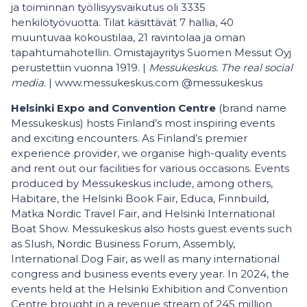
ja toiminnan työllisyysvaikutus oli 3335
henkilötyövuotta. Tilat käsittävät 7 hallia, 40
muuntuvaa kokoustilaa, 21 ravintolaa ja oman
tapahtumahotellin. Omistajayritys Suomen Messut Oyj
perustettiin vuonna 1919. |
Messukeskus. The real social
media.
| www.messukeskus.com @messukeskus
Helsinki Expo and Convention Centre
(brand name
Messukeskus) hosts Finland’s most inspiring events
and exciting encounters. As Finland’s premier
experience provider, we organise high-quality events
and rent out our facilities for various occasions. Events
produced by Messukeskus include, among others,
Habitare, the Helsinki Book Fair, Educa, Finnbuild,
Matka Nordic Travel Fair, and Helsinki International
Boat Show. Messukeskus also hosts guest events such
as Slush, Nordic Business Forum, Assembly,
International Dog Fair, as well as many international
congress and business events every year. In 2024, the
events held at the Helsinki Exhibition and Convention
Centre brought in a revenue stream of 245 million