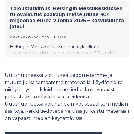
juotavaa sekä taatusti mielenkiintoisia ja mukavia
kohtaamisia.
Taloustutkimus: Helsingin Messukeskuksen
tulovaikutus pääkaupunkiseudulle 304
miljoonaa euroa vuonna 2025 – kasvusuunta
jatkui
2.6.2026 08:25:34 EEST
|
Tiedote
Helsingin Messukeskuksen ennätyksellisen
liikevaihdon ja yli miljoonan kävijän vuosi 2025 näkyi
myös tulo- ja työllisyysvaikutuksen kasvuna.
Taloustutkimuksen tekemän tutkimuksen mukaan
Messukeskuksen talousvaikutus pääkaupunkiseudulle
Uutishuoneessa voit lukea tiedotteitamme ja
nousi 304 miljoonaan euroon ja työllisyysvaikutus 4140
muuta julkaisemaamme materiaalia. Löydät sieltä
henkilötyövuoteen.
niin yhteyshenkilöidemme tiedot kuin vapaasti
julkaistavissa olevia kuvia ja videoita.
Uutishuoneessa voit nähdä myös sosiaalisen median
sisältöjä. Kaikki tiedotepalvelussa julkaistu materiaali
on vapaasti median käytettävissä.