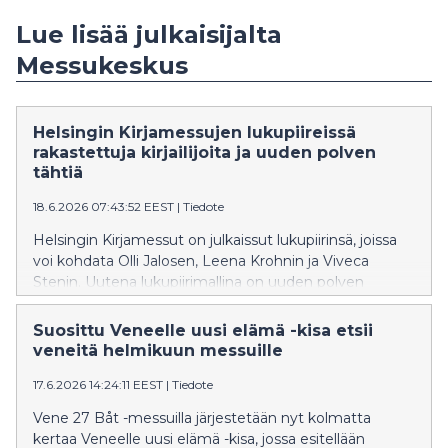
Lue lisää julkaisijalta
Messukeskus
Helsingin Kirjamessujen lukupiireissä
rakastettuja kirjailijoita ja uuden polven
tähtiä
18.6.2026 07:43:52 EEST
|
Tiedote
Helsingin Kirjamessut on julkaissut lukupiirinsä, joissa
voi kohdata Olli Jalosen, Leena Krohnin ja Viveca
Stenin. Uutena lukupiirimallina on uuden polven
kirjailijoiden Iida Aikion, Markku Haussilan ja Ivan
Manirahon yhteinen lukupiiri, jossa keskustellaan
Suosittu Veneelle uusi elämä -kisa etsii
identiteeteistä ja kasvutarinoista. Kirjamessujen
veneitä helmikuun messuille
lukupiireissä lukija kohtaa kirjailijan ja pääsee
17.6.2026 14:24:11 EEST
|
Tiedote
keskustelemaan uutuuskirjoista. Lukupiirit ovat osa
Helsingin Kirjamessujen ohjelmaa, joka julkaistaan
Vene 27 Båt -messuilla järjestetään nyt kolmatta
kokonaisuudessaan 22.9.2026. Helsingin Kirjamessut
kertaa Veneelle uusi elämä -kisa, jossa esitellään