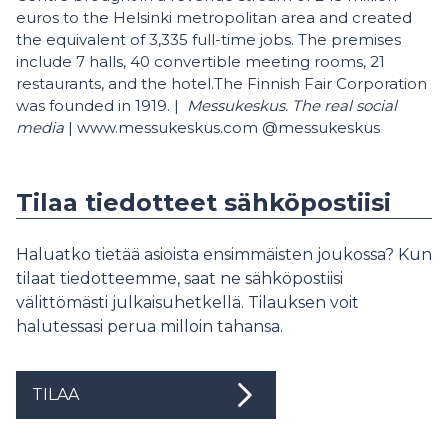
euros to the Helsinki metropolitan area and created
the equivalent of 3,335 full-time jobs. The premises
include 7 halls, 40 convertible meeting rooms, 21
restaurants, and the hotel.The Finnish Fair Corporation
was founded in 1919. |
M
essukeskus. The real social
media
| www.messukeskus.com @messukeskus
Tilaa tiedotteet sähköpostiisi
Haluatko tietää asioista ensimmäisten joukossa? Kun
tilaat tiedotteemme, saat ne sähköpostiisi
välittömästi julkaisuhetkellä. Tilauksen voit
halutessasi perua milloin tahansa.
TILAA