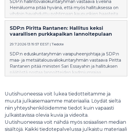
SDP:n hallintovaliokuntaryhmän vastaava Eveliina
Heinäluoma pitää hyvänä, että myös hallituksessa on
vihdoin havahduttu pohtimaan kaupunkien haasteita
eriytymiskehityksen torjunnassa. Hallituksen aiemmat
päätökset ovat vähentäneet kaupunkien
SDP:n Piritta Rantanen: Hallitus keksi
mahdollisuuksia järjestää esimerkiksi
vaarallisen purkkapaikan lannoitepulaan
maahanmuuttajien kielikoulutusta.
29.7.2026 13:19:57 EEST
|
Tiedote
SDP:n eduskuntaryhmän varapuheenjohtaja ja SDP:n
maa- ja metsätalousvaliokuntaryhmän vastaava Piritta
Rantanen pitää ministeri Sari Essayahin ja hallituksen
päätöstä nostaa lannoitteiden kadmiumrajaa
riskialttiina uhkapelinä.
Uutishuoneessa voit lukea tiedotteitamme ja
muuta julkaisemaamme materiaalia. Löydät sieltä
niin yhteyshenkilöidemme tiedot kuin vapaasti
julkaistavissa olevia kuvia ja videoita.
Uutishuoneessa voit nähdä myös sosiaalisen median
sisältöjä. Kaikki tiedotepalvelussa julkaistu materiaali