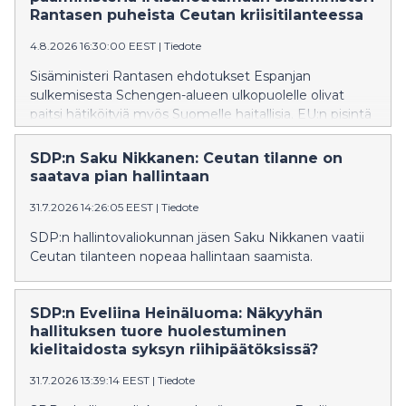
Rantasen puheista Ceutan kriisitilanteessa
4.8.2026 16:30:00 EEST
|
Tiedote
Sisäministeri Rantasen ehdotukset Espanjan
sulkemisesta Schengen-alueen ulkopuolelle olivat
paitsi hätiköityjä myös Suomelle haitallisia. EU:n pisintä
itärajaa vartioivalle Suomelle on erityisen tärkeää
säilyttää muiden EU-maiden tuki ja ymmärrys
SDP:n Saku Nikkanen: Ceutan tilanne on
rajaturvallisuuden vaikeissa oloissa.
saatava pian hallintaan
31.7.2026 14:26:05 EEST
|
Tiedote
SDP:n hallintovaliokunnan jäsen Saku Nikkanen vaatii
Ceutan tilanteen nopeaa hallintaan saamista.
SDP:n Eveliina Heinäluoma: Näkyyhän
hallituksen tuore huolestuminen
kielitaidosta syksyn riihipäätöksissä?
31.7.2026 13:39:14 EEST
|
Tiedote