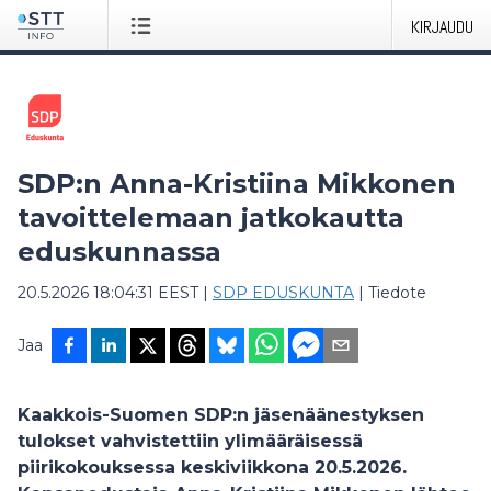
KIRJAUDU
SDP:n Anna-Kristiina Mikkonen
tavoittelemaan jatkokautta
eduskunnassa
20.5.2026 18:04:31 EEST
|
SDP EDUSKUNTA
|
Tiedote
Jaa
Kaakkois-Suomen SDP:n jäsenäänestyksen
tulokset vahvistettiin ylimääräisessä
piirikokouksessa keskiviikkona 20.5.2026.