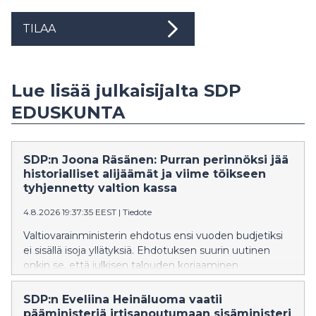
TILAA
Lue lisää julkaisijalta SDP
EDUSKUNTA
SDP:n Joona Räsänen: Purran perinnöksi jää
historialliset alijäämät ja viime töikseen
tyhjennetty valtion kassa
4.8.2026 19:37:35 EEST
|
Tiedote
Valtiovarainministerin ehdotus ensi vuoden budjetiksi
ei sisällä isoja yllätyksiä. Ehdotuksen suurin uutinen
onkin se, että julkisen talouden korjaaminen
työnnetään seuraavan hallituksen syliin, SDP:n Joona
Räsänen toteaa.
SDP:n Eveliina Heinäluoma vaatii
pääministeriä irtisanoutumaan sisäministeri