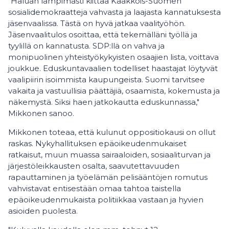
"Haluan lämpimästi kiittää Kaakkois-Suomen
sosialidemokraatteja vahvasta ja laajasta kannatuksesta
jäsenvaalissa. Tästä on hyvä jatkaa vaalityöhön.
Jäsenvaalitulos osoittaa, että tekemälläni työllä ja
tyylillä on kannatusta. SDP:llä on vahva ja
monipuolinen yhteistyökykyisten osaajien lista, voittava
joukkue. Eduskuntavaalien todelliset haastajat löytyvät
vaalipiirin isoimmista kaupungeista. Suomi tarvitsee
vakaita ja vastuullisia päättäjiä, osaamista, kokemusta ja
näkemystä. Siksi haen jatkokautta eduskunnassa,"
Mikkonen sanoo.
Mikkonen toteaa, että kulunut oppositiokausi on ollut
raskas. Nykyhallituksen epäoikeudenmukaiset
ratkaisut, muun muassa sairaaloiden, sosiaaliturvan ja
järjestöleikkausten osalta, saavutettavuuden
rapauttaminen ja työelämän pelisääntöjen romutus
vahvistavat entisestään omaa tahtoa taistella
epäoikeudenmukaista politiikkaa vastaan ja hyvien
asioiden puolesta.