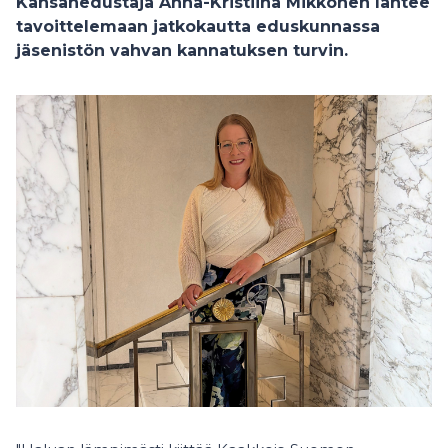
Kansanedustaja Anna-Kristiina Mikkonen lähtee
tavoittelemaan jatkokautta eduskunnassa
jäsenistön vahvan kannatuksen turvin.