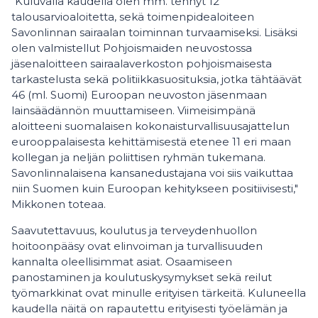
"Kuluvalla kaudella olen mm. tehnyt 12
talousarvioaloitetta, sekä toimenpidealoiteen
Savonlinnan sairaalan toiminnan turvaamiseksi. Lisäksi
olen valmistellut Pohjoismaiden neuvostossa
jäsenaloitteen sairaalaverkoston pohjoismaisesta
tarkastelusta sekä politiikkasuosituksia, jotka tähtäävät
46 (ml. Suomi) Euroopan neuvoston jäsenmaan
lainsäädännön muuttamiseen. Viimeisimpänä
aloitteeni suomalaisen kokonaisturvallisuusajattelun
eurooppalaisesta kehittämisestä etenee 11 eri maan
kollegan ja neljän poliittisen ryhmän tukemana.
Savonlinnalaisena kansanedustajana voi siis vaikuttaa
niin Suomen kuin Euroopan kehitykseen positiivisesti,"
Mikkonen toteaa.
Saavutettavuus, koulutus ja terveydenhuollon
hoitoonpääsy ovat elinvoiman ja turvallisuuden
kannalta oleellisimmat asiat. Osaamiseen
panostaminen ja koulutuskysymykset sekä reilut
työmarkkinat ovat minulle erityisen tärkeitä. Kuluneella
kaudella näitä on rapautettu erityisesti työelämän ja