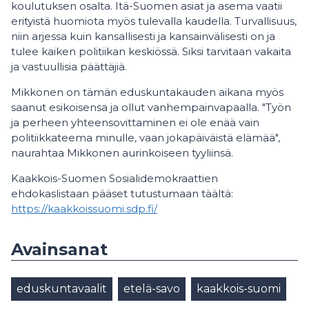
koulutuksen osalta. Itä-Suomen asiat ja asema vaatii
erityistä huomiota myös tulevalla kaudella. Turvallisuus,
niin arjessa kuin kansallisesti ja kansainvälisesti on ja
tulee kaiken politiikan keskiössä. Siksi tarvitaan vakaita
ja vastuullisia päättäjiä.
Mikkonen on tämän eduskuntakauden aikana myös
saanut esikoisensa ja ollut vanhempainvapaalla. "Työn
ja perheen yhteensovittaminen ei ole enää vain
politiikkateema minulle, vaan jokapäiväistä elämää",
naurahtaa Mikkonen aurinkoiseen tyyliinsä.
Kaakkois-Suomen Sosialidemokraattien
ehdokaslistaan pääset tutustumaan täältä:
https://kaakkoissuomi.sdp.fi/
Avainsanat
eduskuntavaalit
etelä-savo
kaakkois-suomi