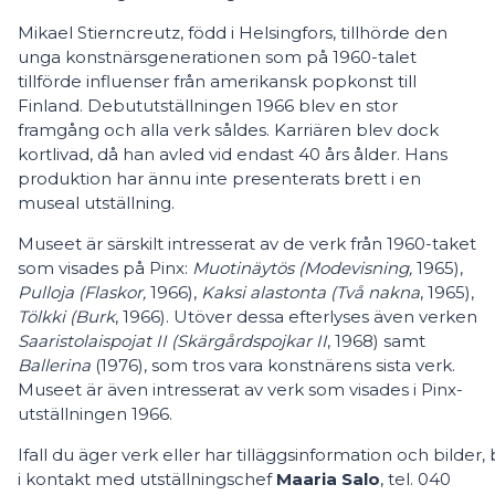
Mikael Stierncreutz, född i Helsingfors, tillhörde den
unga konstnärsgenerationen som på 1960-talet
tillförde influenser från amerikansk popkonst till
Finland. Debututställningen 1966 blev en stor
framgång och alla verk såldes. Karriären blev dock
kortlivad, då han avled vid endast 40 års ålder. Hans
produktion har ännu inte presenterats brett i en
museal utställning.
Museet är särskilt intresserat av de verk från 1960-taket
som visades på Pinx:
Muotinäytös (Modevisning,
1965),
Pulloja (Flaskor,
1966),
Kaksi alastonta (Två nakna
, 1965),
Tölkki (Burk
, 1966). Utöver dessa efterlyses även verken
Saaristolaispojat II (Skärgårdspojkar II
, 1968) samt
Ballerina
(1976), som tros vara konstnärens sista verk.
Museet är även intresserat av verk som visades i Pinx-
utställningen 1966.
Ifall du äger verk eller har tilläggsinformation och bilder, 
i kontakt med utställningschef
Maaria Salo
, tel. 040