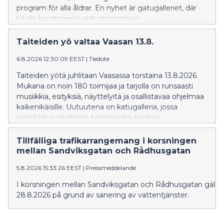
program för alla åldrar. En nyhet är gatugalleriet, där
lokala konstnärers verk presenteras.
Taiteiden yö valtaa Vaasan 13.8.
6.8.2026 12:30:09 EEST
|
Tiedote
Taiteiden yötä juhlitaan Vaasassa torstaina 13.8.2026.
Mukana on noin 180 toimijaa ja tarjolla on runsaasti
musiikkia, esityksiä, näyttelyitä ja osallistavaa ohjelmaa
kaikenikäisille. Uutuutena on katugalleria, jossa
esitellään paikallisten taiteilijoiden teoksia.
Tillfälliga trafikarrangemang i korsningen
mellan Sandviksgatan och Rådhusgatan
5.8.2026 15:33:26 EEST
|
Pressmeddelande
I korsningen mellan Sandviksgatan och Rådhusgatan gäller ti
28.8.2026 på grund av sanering av vattentjänster.