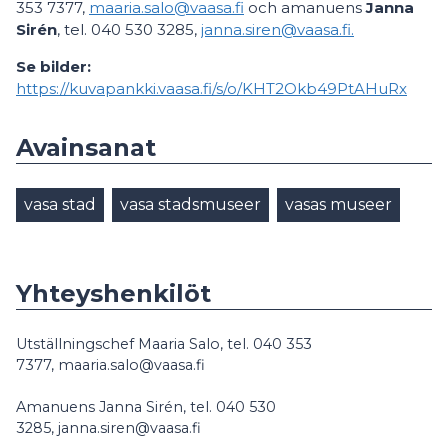
353 7377,
maaria.salo@vaasa.fi
och amanuens
Janna
Sirén
, tel. 040 530 3285,
janna.siren@vaasa.fi.
Se bilder:
https://kuvapankki.vaasa.fi/s/o/KHT2Okb49PtAHuRx
Avainsanat
vasa stad
vasa stadsmuseer
vasas museer
Yhteyshenkilöt
Utställningschef Maaria Salo, tel. 040 353
7377, maaria.salo@vaasa.fi
Amanuens Janna Sirén, tel. 040 530
3285, janna.siren@vaasa.fi