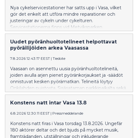
Nya cykelservicestationer har satts upp i Vasa, vilket
gör det enkelt att utföra mindre reparationer och
justeringar av cykeln under cykelturen.
Servicestationerna finns vid Metviksparken,
parkeringen i Inre hamnen och cykelgaraget vid
Resecentret.
Uudet pyöränhuoltotelineet helpottavat
pyöräilijöiden arkea Vaasassa
7.8.2026 12:43:17 EEST
|
Tiedote
Vaasaan on asennettu uusia pyöränhuoltotelineitä,
joiden avulla arjen pienet pyöränkorjaukset ja -säädöt
onnistuvat kesken pyörämatkan. Telineitä löytyy
Onkilahden puistosta, Sisäsataman parkkipaikalta sekä
Matkakeskuksen pyörätallista.
Konstens natt intar Vasa 13.8
6.8.2026 12:30:11 EEST
|
Pressmeddelande
Konstens natt firas i Vasa torsdag 13.8.2026. Ungefär
180 aktörer deltar och det bjuds på mycket musik,
framträdanden, utställningar och inkluderande