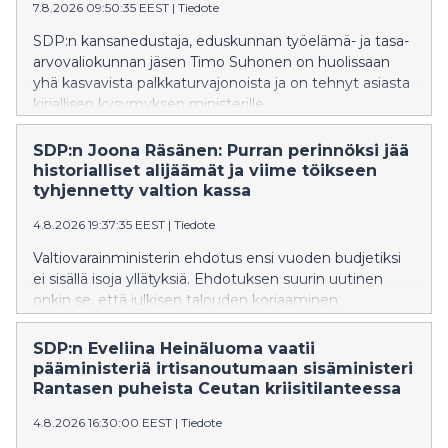
7.8.2026 09:50:35 EEST
|
Tiedote
SDP:n kansanedustaja, eduskunnan työelämä- ja tasa-
arvovaliokunnan jäsen Timo Suhonen on huolissaan
yhä kasvavista palkkaturvajonoista ja on tehnyt asiasta
kirjallisen kysymyksen ministerille.
SDP:n Joona Räsänen: Purran perinnöksi jää
historialliset alijäämät ja viime töikseen
tyhjennetty valtion kassa
4.8.2026 19:37:35 EEST
|
Tiedote
Valtiovarainministerin ehdotus ensi vuoden budjetiksi
ei sisällä isoja yllätyksiä. Ehdotuksen suurin uutinen
onkin se, että julkisen talouden korjaaminen
työnnetään seuraavan hallituksen syliin, SDP:n Joona
Räsänen toteaa.
SDP:n Eveliina Heinäluoma vaatii
pääministeriä irtisanoutumaan sisäministeri
Rantasen puheista Ceutan kriisitilanteessa
4.8.2026 16:30:00 EEST
|
Tiedote