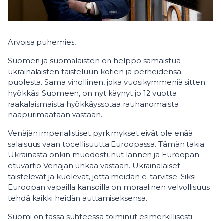
Arvoisa puhemies,
Suomen ja suomalaisten on helppo samaistua
ukrainalaisten taisteluun kotien ja perheidensä
puolesta. Sama vihollinen, joka vuosikymmeniä sitten
hyökkäsi Suomeen, on nyt käynyt jo 12 vuotta
raakalaismaista hyökkäyssotaa rauhanomaista
naapurimaataan vastaan.
Venäjän imperialistiset pyrkimykset eivät ole enää
salaisuus vaan todellisuutta Euroopassa. Tämän takia
Ukrainasta onkin muodostunut lännen ja Euroopan
etuvartio Venäjän uhkaa vastaan. Ukrainalaiset
taistelevat ja kuolevat, jotta meidän ei tarvitse. Siksi
Euroopan vapailla kansoilla on moraalinen velvollisuus
tehdä kaikki heidän auttamiseksensa.
Suomi on tässä suhteessa toiminut esimerkillisesti.