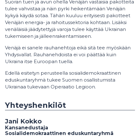
Suoran tuen ja avun ohella Venäjän vastaisia pakotteita
tulee vahvistaa ja näin pyrki heikentämään Venäjän
kykyä käydä sotaa. Tähän kuuluu erityisesti pakotteet
Venäjän energia- ja rahoitussektoria kohtaan. Lisäksi
venäläisiä jäädytettyjä varoja tulee käyttää Ukrainan
tukemiseen ja jälleenrakentamiseen.
Venäjä ei sanele rauhanehtoja eikä sitä tee myöskään
Yhdysvallat. Rauhanehdoista ei voi päättää kuin
Ukraina itse Euroopan tuella.
Edellä esitetyn perusteella sosialidemokraattinen
eduskuntaryhmä tukee Suomen osallistumista
Ukrainaa tukevaan Operaatio Legioon.
Yhteyshenkilöt
Jani Kokko
Kansanedustaja
Sosialidemokraattinen eduskuntaryhmä