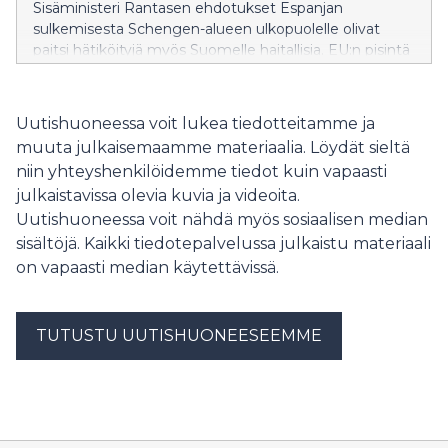
Sisäministeri Rantasen ehdotukset Espanjan
sulkemisesta Schengen-alueen ulkopuolelle olivat
paitsi hätiköityjä myös Suomelle haitallisia. EU:n pisintä
itärajaa vartioivalle Suomelle on erityisen tärkeää
säilyttää muiden EU-maiden tuki ja ymmärrys
rajaturvallisuuden vaikeissa oloissa.
Uutishuoneessa voit lukea tiedotteitamme ja
muuta julkaisemaamme materiaalia. Löydät sieltä
niin yhteyshenkilöidemme tiedot kuin vapaasti
julkaistavissa olevia kuvia ja videoita.
Uutishuoneessa voit nähdä myös sosiaalisen median
sisältöjä. Kaikki tiedotepalvelussa julkaistu materiaali
on vapaasti median käytettävissä.
TUTUSTU UUTISHUONEESEEMME