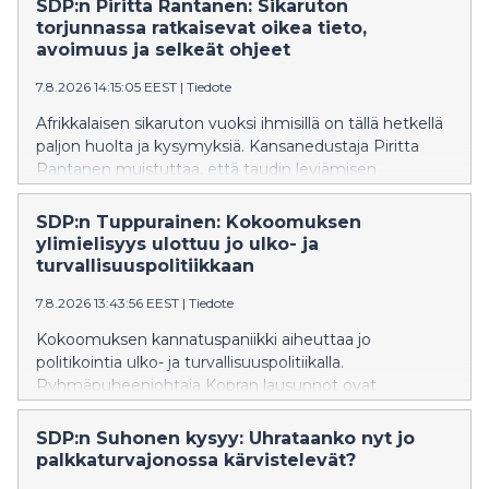
SDP:n Piritta Rantanen: Sikaruton
torjunnassa ratkaisevat oikea tieto,
avoimuus ja selkeät ohjeet
7.8.2026 14:15:05 EEST
|
Tiedote
Afrikkalaisen sikaruton vuoksi ihmisillä on tällä hetkellä
paljon huolta ja kysymyksiä. Kansanedustaja Piritta
Rantanen muistuttaa, että taudin leviämisen
estäminen onnistuu vain, jos ihmisillä on käytössään
oikeaa ja ajantasaista tietoa sekä selkeät
SDP:n Tuppurainen: Kokoomuksen
toimintaohjeet.
ylimielisyys ulottuu jo ulko- ja
turvallisuuspolitiikkaan
7.8.2026 13:43:56 EEST
|
Tiedote
Kokoomuksen kannatuspaniikki aiheuttaa jo
politikointia ulko- ja turvallisuuspolitiikalla.
Ryhmäpuheenjohtaja Kopran lausunnot ovat
oppikirjaesimerkki siitä, miten kokoomuksen
ulkopoliittinen värisuora aiheuttaa vauhtisokeutta, joka
SDP:n Suhonen kysyy: Uhrataanko nyt jo
heikentää Suomen turvallisuutta, SDP:n Tuppurainen
palkkaturvajonossa kärvistelevät?
sanoo.