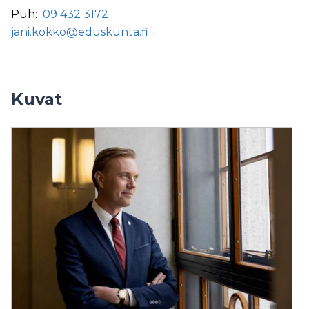
Puh:
09 432 3172
jani.kokko@eduskunta.fi
Kuvat