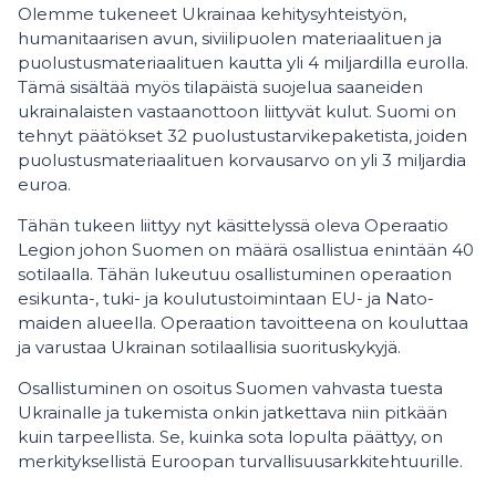
Olemme tukeneet Ukrainaa kehitysyhteistyön,
humanitaarisen avun, siviilipuolen materiaalituen ja
puolustusmateriaalituen kautta yli 4 miljardilla eurolla.
Tämä sisältää myös tilapäistä suojelua saaneiden
ukrainalaisten vastaanottoon liittyvät kulut. Suomi on
tehnyt päätökset 32 puolustustarvikepaketista, joiden
puolustusmateriaalituen korvausarvo on yli 3 miljardia
euroa.
Tähän tukeen liittyy nyt käsittelyssä oleva Operaatio
Legion johon Suomen on määrä osallistua enintään 40
sotilaalla. Tähän lukeutuu osallistuminen operaation
esikunta-, tuki- ja koulutustoimintaan EU- ja Nato-
maiden alueella. Operaation tavoitteena on kouluttaa
ja varustaa Ukrainan sotilaallisia suorituskykyjä.
Osallistuminen on osoitus Suomen vahvasta tuesta
Ukrainalle ja tukemista onkin jatkettava niin pitkään
kuin tarpeellista. Se, kuinka sota lopulta päättyy, on
merkityksellistä Euroopan turvallisuusarkkitehtuurille.