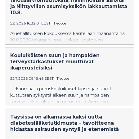
talousarviomuutoksia, hallinnollisia asioita
ja Niittyvillan asumisyksikön lakkauttamista
10.8.
5.8.2026 16:32:01 EEST
|
Tiedote
Aluehallituksen kokouksessa käsitellään maanantaina
10.8.2026 talousarviomuutoksia, jaostotyön
kehittämistä, ensi vuoden kokousaikatauluja sekä
Sastamalan Kiikassa sijaitsevan Niittyvillan ýhteisöllisen
Kouluikäisten suun ja hampaiden
asumisyksikön lakkauttamista.
terveystarkastukset muuttuvat
ikäperusteisiksi
22.7.2026 09:16:46 EEST
|
Tiedote
Pirkanmaalla peruskouluikäiset lapset ja nuoret
kutsutaan syksystä alkaen suun ja hampaiden
terveystarkastuksiin iän perusteella. Aiemmin
tarkastukset on järjestetty luokkavuosien mukaan.
Muutos johtuu valtioneuvoston uudesta
Taysissa on alkamassa kaksi uutta
neuvolapalvelujen sekä koulu- ja
diabeteslääketutkimusta – tavoitteena
opiskeluterveydenhuollon asetuksesta.
hidastaa sairauden syntyä ja etenemistä