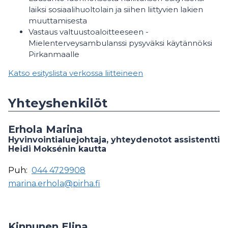
laiksi sosiaalihuoltolain ja siihen liittyvien lakien
muuttamisesta
Vastaus valtuustoaloitteeseen -
Mielenterveysambulanssi pysyväksi käytännöksi
Pirkanmaalle
Katso esityslista verkossa liitteineen
Yhteyshenkilöt
Erhola Marina
Hyvinvointialuejohtaja, yhteydenotot assistentti
Heidi Moksénin kautta
Puh:
044 4729908
marina.erhola@pirha.fi
Kinnunen Elina