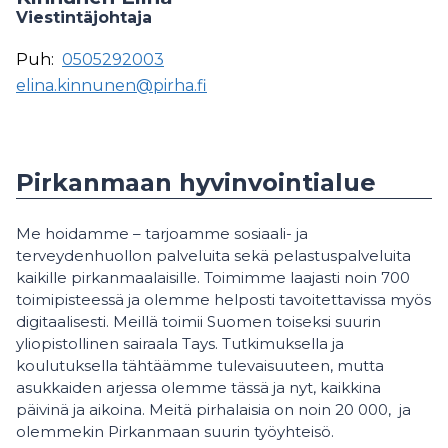
Viestintäjohtaja
Puh:
0505292003
elina.kinnunen@pirha.fi
Pirkanmaan hyvinvointialue
Me hoidamme – tarjoamme sosiaali- ja
terveydenhuollon palveluita sekä pelastuspalveluita
kaikille pirkanmaalaisille. Toimimme laajasti noin 700
toimipisteessä ja olemme helposti tavoitettavissa myös
digitaalisesti. Meillä toimii Suomen toiseksi suurin
yliopistollinen sairaala Tays. Tutkimuksella ja
koulutuksella tähtäämme tulevaisuuteen, mutta
asukkaiden arjessa olemme tässä ja nyt, kaikkina
päivinä ja aikoina. Meitä pirhalaisia on noin 20 000, ja
olemmekin Pirkanmaan suurin työyhteisö.