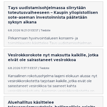
Tays uudistamisohjelmassa siirrytään
toteutusvaiheeseen – Kaupin yliopistollisen
sote-aseman investoinnista päätetään
syksyn aikana
6.8.2026 16:21:01 EEST
|
Tiedote
Pirkanmaan hyvinvointialueen konserni- ja
toimitilajaosto käsittelee Tays uudistamisohjelman
yhteistoiminnallisen projektinjohtourakan sopimuksen
hyväksymistä ja toteutusvaiheen käynnistämistä sekä
Vesirokkorokote nyt maksutta kaikille, jotka
Kaupin yliopistollisen sosiaali- ja terveysaseman
eivät ole sairastaneet vesirokkoa
investointipäätöstä 11. elokuuta. Konserni- ja
toimitilajaosto myös päättää kokonaisuuksien
6.8.2026 11:37:11 EEST
|
Tiedote
etenemisestä aluehallituksen päätöksentekoon.
Kansallinen rokotusohjelma laajeni elokuun alussa: nyt
vesirokkorokotetta tarjotaan kaikille, jotka eivät ole
sairastaneet vesirokkoa tai saaneet kahta
vesirokkorokotusta. Aiemmin vesirokkorokotetta on
tarjottu osana kansallista rokotusohjelmaa vuonna
2006 tai sen jälkeen syntyneille. Sitä ennen joillekin
Aluehallitus käsittelee
lapsille rokote on annettu omakustanteisesti.