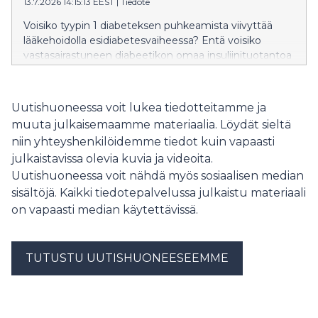
13.7.2026 14:15:13 EEST
|
Tiedote
Voisiko tyypin 1 diabeteksen puhkeamista viivyttää
lääkehoidolla esidiabetesvaiheessa? Entä voisiko
vastasairastuneen diabeetikon omaa insuliinituotantoa
ylläpitää lääkkeen avulla? Tähän etsivät vastauksia 1–
36-vuotiaille diabeetikoille ja esidiabeetikoille suunnatut
uudet lääketutkimukset lasten lääketutkimuskeskus
Uutishuoneessa voit lukea tiedotteitamme ja
PeeTUssa.
muuta julkaisemaamme materiaalia. Löydät sieltä
niin yhteyshenkilöidemme tiedot kuin vapaasti
julkaistavissa olevia kuvia ja videoita.
Uutishuoneessa voit nähdä myös sosiaalisen median
sisältöjä. Kaikki tiedotepalvelussa julkaistu materiaali
on vapaasti median käytettävissä.
TUTUSTU UUTISHUONEESEEMME