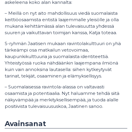
askeleena koko alan kannalta:
– Meillä on nyt aito mahdollisuus viedä suomalaista
keittiöosaamista entistä laajemmalle yleisölle ja olla
mukana kehittämässä alan tulevaisuutta yhdessä
suuren ja vaikuttavan toimijan kanssa, Katja toteaa.
S-ryhmän Jaatisen mukaan ravintolakulttuuri on yhä
tärkeämpi osa matkailun vetovoimaa,
kaupunkikulttuuria ja suomalaista identiteettiä.
Yhteistyössä ruoka nähdäänkin laajempana ilmiönä
kuin vain annoksina lautasella: siihen kytkeytyvät
tarinat, tekijät, osaaminen ja elämyksellisyys.
– Suomalaisessa ravintola-alassa on valtavasti
osaamista ja potentiaalia. Nyt haluamme tehdä siitä
näkyvämpää ja merkityksellisempää, ja tuoda alalle
positiivista tulevaisuususkoa, Jaatinen sanoo.
Avainsanat