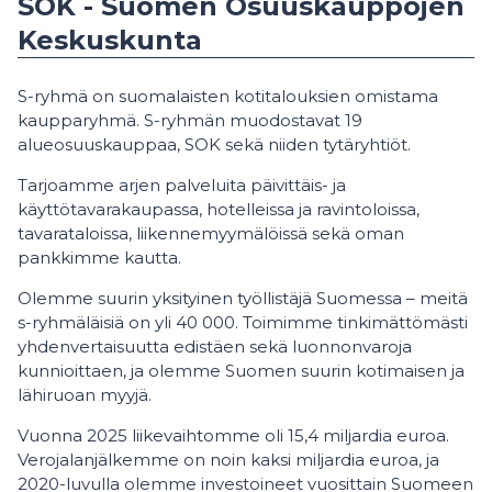
SOK - Suomen Osuuskauppojen
Keskuskunta
S-ryhmä on suomalaisten kotitalouksien omistama
kaupparyhmä. S-ryhmän muodostavat 19
alueosuuskauppaa, SOK sekä niiden tytäryhtiöt.
Tarjoamme arjen palveluita päivittäis- ja
käyttötavarakaupassa, hotelleissa ja ravintoloissa,
tavarataloissa, liikennemyymälöissä sekä oman
pankkimme kautta.
Olemme suurin yksityinen työllistäjä Suomessa – meitä
s-ryhmäläisiä on yli 40 000. Toimimme tinkimättömästi
yhdenvertaisuutta edistäen sekä luonnonvaroja
kunnioittaen, ja olemme Suomen suurin kotimaisen ja
lähiruoan myyjä.
Vuonna 2025 liikevaihtomme oli 15,4 miljardia euroa.
Verojalanjälkemme on noin kaksi miljardia euroa, ja
2020-luvulla olemme investoineet vuosittain Suomeen