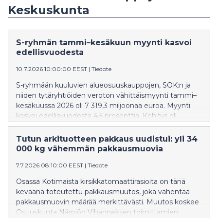
Keskuskunta
S-ryhmän tammi–kesäkuun myynti kasvoi
edellisvuodesta
10.7.2026 10:00:00 EEST
|
Tiedote
S-ryhmään kuuluvien alueosuuskauppojen, SOK:n ja
niiden tytäryhtiöiden veroton vähittäismyynti tammi–
kesäkuussa 2026 oli 7 319,3 miljoonaa euroa. Myynti
kasvoi edellisvuodesta 4,5 prosenttia. Kehitys oli
vahvaa muun muassa liikennekaupassa ja
marketkaupassa.
Tutun arkituotteen pakkaus uudistui: yli 34
000 kg vähemmän pakkausmuovia
7.7.2026 08:10:00 EEST
|
Tiedote
Osassa Kotimaista kirsikkatomaattirasioita on tänä
keväänä toteutettu pakkausmuutos, joka vähentää
pakkausmuovin määrää merkittävästi. Muutos koskee
Osuuskunta Närpiön Vihanneksen toimittamien