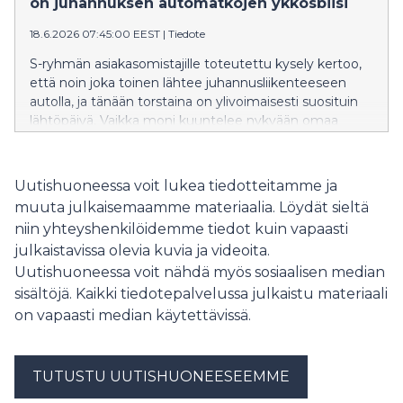
on juhannuksen automatkojen ykkösbiisi
Vastaajien mukaan Suomen teillä suurimpia haasteita
ovat lemmikille sopivien taukopaikkojen vähyys, minkä
18.6.2026 07:45:00 EEST
|
Tiedote
vuoksi matkoja jätetään jopa tekemättä. ABC on
S-ryhmän asiakasomistajille toteutettu kysely kertoo,
tarttunut tähän tarpeeseen ja tuonut asemilleen
että noin joka toinen lähtee juhannusliikenteeseen
entistä enemmän koiraystävällisiä palveluita.
autolla, ja tänään torstaina on ylivoimaisesti suosituin
lähtöpäivä. Vaikka moni kuuntelee nykyään omaa
soittolistaa ja podcasteja, juhannuksen automatkalla
radio on yhä ylivoimaisen suosittu. Suosikkibiiseistä yksi
nousi selvästi muiden yläpuolelle: Arttu Wiskarin
Uutishuoneessa voit lukea tiedotteitamme ja
Mökkitie.
muuta julkaisemaamme materiaalia. Löydät sieltä
niin yhteyshenkilöidemme tiedot kuin vapaasti
julkaistavissa olevia kuvia ja videoita.
Uutishuoneessa voit nähdä myös sosiaalisen median
sisältöjä. Kaikki tiedotepalvelussa julkaistu materiaali
on vapaasti median käytettävissä.
TUTUSTU UUTISHUONEESEEMME