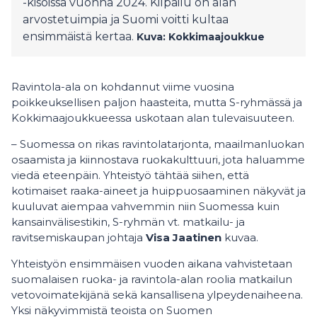
-kisoissa vuonna 2024. Kilpailu on alan
arvostetuimpia ja Suomi voitti kultaa
ensimmäistä kertaa.
Kuva: Kokkimaajoukkue
Ravintola-ala on kohdannut viime vuosina
poikkeuksellisen paljon haasteita, mutta S-ryhmässä ja
Kokkimaajoukkueessa uskotaan alan tulevaisuuteen.
– Suomessa on rikas ravintolatarjonta, maailmanluokan
osaamista ja kiinnostava ruokakulttuuri, jota haluamme
viedä eteenpäin. Yhteistyö tähtää siihen, että
kotimaiset raaka-aineet ja huippuosaaminen näkyvät ja
kuuluvat aiempaa vahvemmin niin Suomessa kuin
kansainvälisestikin, S-ryhmän vt. matkailu- ja
ravitsemiskaupan johtaja
Visa Jaatinen
kuvaa.
Yhteistyön ensimmäisen vuoden aikana vahvistetaan
suomalaisen ruoka- ja ravintola-alan roolia matkailun
vetovoimatekijänä sekä kansallisena ylpeydenaiheena.
Yksi näkyvimmistä teoista on Suomen