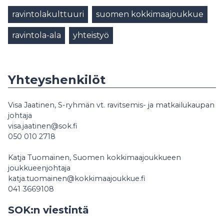
ravintolakulttuuri
suomen kokkimaajoukkue
ravintola-ala
yhteistyö
Yhteyshenkilöt
Visa Jaatinen, S-ryhmän vt. ravitsemis- ja matkailukaupan
johtaja
visa.jaatinen@sok.fi
050 010 2718
Katja Tuomainen, Suomen kokkimaajoukkueen
joukkueenjohtaja
katja.tuomainen@kokkimaajoukkue.fi
041 3669108
SOK:n viestintä