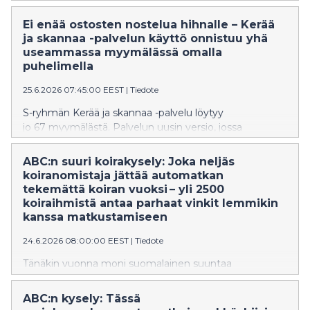
Kotimaista kirsikkatomaattien rasioita, joissa
toteutettu pakkausuudistus vähentää pakkauksissa
Ei enää ostosten nostelua hihnalle – Kerää
käytetyn muovin määrää vuositasolla yli 34 000 kg.
ja skannaa -palvelun käyttö onnistuu yhä
Tämä vastaa yhteensä yli 1,6 miljoonaa muovikassia.
useammassa myymälässä omalla
puhelimella
25.6.2026 07:45:00 EEST
|
Tiedote
S-ryhmän Kerää ja skannaa -palvelu löytyy
jo 67 myymälästä. Palvelun uusin versio, jossa
skannaus tehdään omalla puhelimella, on
käytössä 7 myymälässä. Mobiili Kerää ja skannaa -
ABC:n suuri koirakysely: Joka neljäs
palvelu toimii S-ostoslista-sovelluksessa, joka tarjoaa
koiranomistaja jättää automatkan
asiakkaille muitakin arkea helpottavia ominaisuuksia.
tekemättä koiran vuoksi – yli 2500
koiraihmistä antaa parhaat vinkit lemmikin
kanssa matkustamiseen
24.6.2026 08:00:00 EEST
|
Tiedote
Tänäkin vuonna moni suomalainen suuntaa
kesälomamatkalle koiransa kanssa. ABC:n tuoreen
kyselytutkimuksen mukaan lemmikin kanssa
ABC:n kysely: Tässä
matkustaminen vaatii tarkkaa ennakkosuunnittelua.