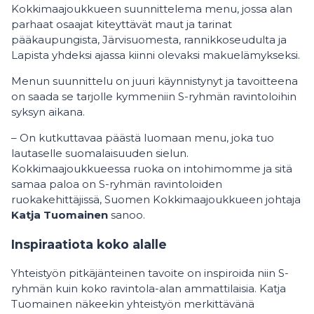
Kokkimaajoukkueen suunnittelema menu, jossa alan
parhaat osaajat kiteyttävät maut ja tarinat
pääkaupungista, Järvisuomesta, rannikkoseudulta ja
Lapista yhdeksi ajassa kiinni olevaksi makuelämykseksi.
Menun suunnittelu on juuri käynnistynyt ja tavoitteena
on saada se tarjolle kymmeniin S-ryhmän ravintoloihin
syksyn aikana.
– On kutkuttavaa päästä luomaan menu, joka tuo
lautaselle suomalaisuuden sielun.
Kokkimaajoukkueessa ruoka on intohimomme ja sitä
samaa paloa on S-ryhmän ravintoloiden
ruokakehittäjissä, Suomen Kokkimaajoukkueen johtaja
Katja
Tuomainen
sanoo.
Inspiraatiota koko alalle
Yhteistyön pitkäjänteinen tavoite on inspiroida niin S-
ryhmän kuin koko ravintola-alan ammattilaisia. Katja
Tuomainen näkeekin yhteistyön merkittävänä