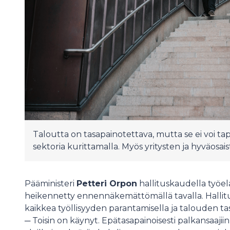
Taloutta on tasapainotettava, mutta se ei voi tap
sektoria kurittamalla. Myös yritysten ja hyväosa
Pääministeri
Petteri Orpon
hallituskaudella työe
heikennetty ennennäkemättömällä tavalla. Hallit
kaikkea työllisyyden parantamisella ja talouden ta
─ Toisin on käynyt. Epätasapainoisesti palkansaajiin