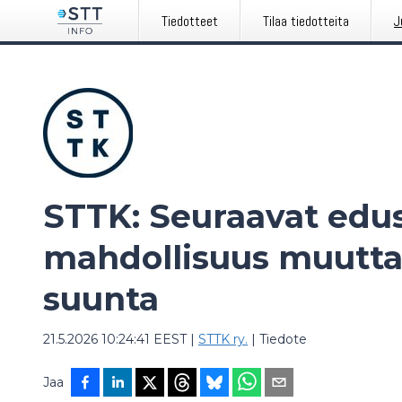
Tiedotteet
Tilaa tiedotteita
J
STTK: Seuraavat edus
mahdollisuus muuttaa
suunta
21.5.2026 10:24:41 EEST
|
STTK ry.
|
Tiedote
Jaa