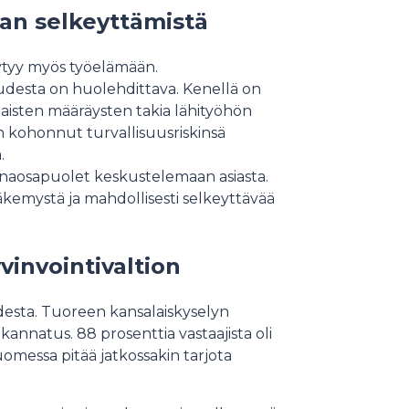
aan selkeyttämistä
ytyy myös työelämään.
uudesta on huolehdittava. Kenellä on
maisten määräysten takia lähityöhön
n kohonnut turvallisuusriskinsä
.
inaosapuolet keskustelemaan asiasta.
näkemystä ja mahdollisesti selkeyttävää
vinvointivaltion
desta. Tuoreen kansalaiskyselyn
kannatus. 88 prosenttia vastaajista oli
Suomessa pitää jatkossakin tarjota