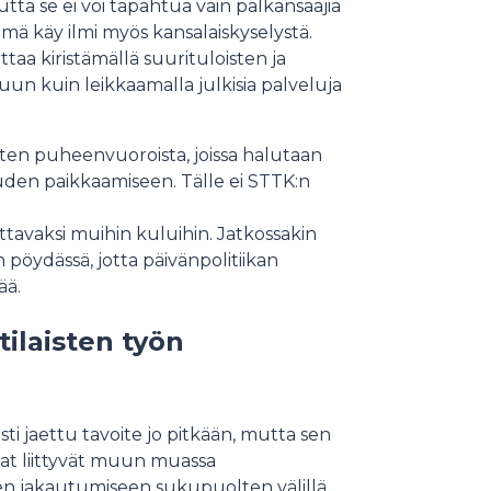
tta se ei voi tapahtua vain palkansaajia
ä käy ilmi myös kansalaiskyselystä.
aa kiristämällä suurituloisten ja
un kuin leikkaamalla julkisia palveluja
esten puheenvuoroista, joissa halutaan
ouden paikkaamiseen. Tälle ei STTK:n
ettavaksi muihin kuluihin. Jatkossakin
 pöydässä, jotta päivänpolitiikan
ää.
ilaisten työn
i jaettu tavoite jo pitkään, mutta sen
at liittyvät muun muassa
en jakautumiseen sukupuolten välillä.