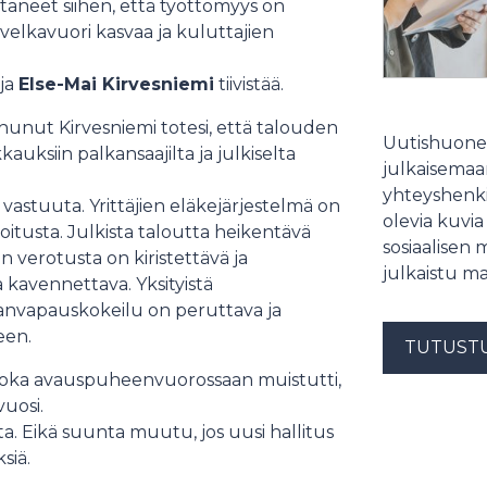
htaneet siihen, että työttömyys on
, velkavuori kasvaa ja kuluttajien
ja
Else-Mai Kirvesniemi
tiivistää.
hunut Kirvesniemi totesi, että talouden
Uutishuonee
kauksiin palkansaajilta ja julkiselta
julkaisemaam
yhteyshenki
vastuuta. Yrittäjien eläkejärjestelmä on
olevia kuvia
oitusta. Julkista taloutta heikentävä
sosiaalisen 
 verotusta on kiristettävä ja
julkaistu ma
kavennettava. Yksityistä
nanvapauskokeilu on peruttava ja
een.
TUTUST
, joka avauspuheenvuorossaan muistutti,
vuosi.
a. Eikä suunta muutu, jos uusi hallitus
siä.