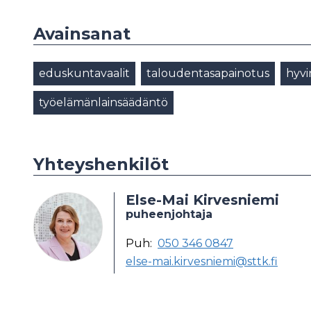
Avainsanat
eduskuntavaalit
taloudentasapainotus
hyvi
työelämänlainsäädäntö
Yhteyshenkilöt
Else-Mai Kirvesniemi
puheenjohtaja
Puh:
050 346 0847
else-mai.kirvesniemi@sttk.fi