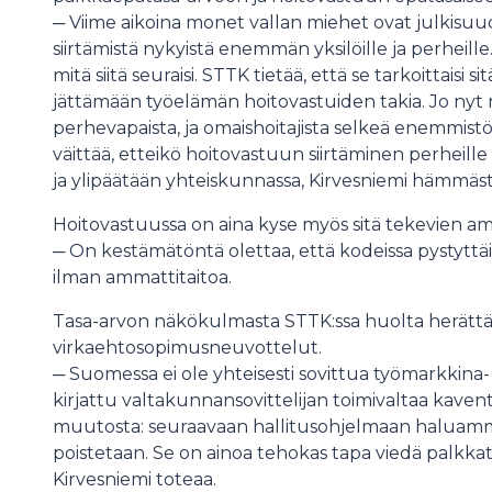
─ Viime aikoina monet vallan miehet ovat julkisu
siirtämistä nykyistä enemmän yksilöille ja perheill
mitä siitä seuraisi. STTK tietää, että se tarkoittaisi 
jättämään työelämän hoitovastuiden takia. Jo nyt 
perhevapaista, ja omaishoitajista selkeä enemmistö 
väittää, etteikö hoitovastuun siirtäminen perheill
ja ylipäätään yhteiskunnassa, Kirvesniemi hämmäst
Hoitovastuussa on aina kyse myös sitä tekevien am
─ On kestämätöntä olettaa, että kodeissa pystyttäi
ilman ammattitaitoa.
Tasa-arvon näkökulmasta STTK:ssa huolta herättäv
virkaehtosopimusneuvottelut.
─ Suomessa ei ole yhteisesti sovittua työmarkkina- 
kirjattu valtakunnansovittelijan toimivaltaa kave
muutosta: seuraavaan hallitusohjelmaan haluamme 
poistetaan. Se on ainoa tehokas tapa viedä palkka
Kirvesniemi toteaa.