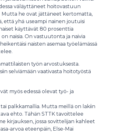
udessa väläyttäneet hoitovastuun
e. Mutta he ovat jättäneet kertomatta,
sitä, että yhä useampi nainen joutuisi
naiset käyttävät 80 prosenttia
on naisia. On vastuutonta ja naivia
e heikentäisi naisten asemaa työelämässä
elee.
mattilaisten työn arvostuksesta.
siin selviämään vaativasta hoitotyöstä
ät myös edessä olevat työ- ja
tai palkkamallia. Mutta meillä on lakiin
ntava ehto. Tähän STTK tavoittelee
kirjauksen, jossa sovittelijan kahleet
tasa-arvoa eteenpäin, Else-Mai