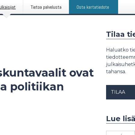
ulkaisijat
Tietoa palvelusta
Osta kertatiedote
Tilaa t
Haluatko tie
tiedotteemme
julkaisuhetk
kuntavaalit ovat
tahansa.
 politiikan
TILAA
Lue lisä