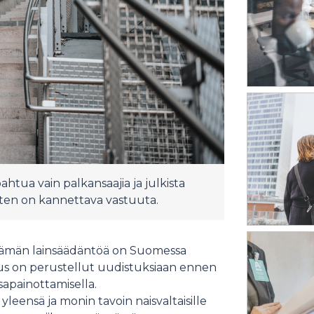
ahtua vain palkansaajia ja julkista
isten on kannettava vastuuta.
lämän lainsäädäntöä on Suomessa
us on perustellut uudistuksiaan ennen
sapainottamisella.
 yleensä ja monin tavoin naisvaltaisille