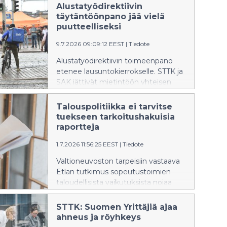
Alustatyödirektiivin
täytäntöönpano jää vielä
puutteelliseksi
9.7.2026 09:09:12 EEST
|
Tiedote
Alustatyödirektiivin toimeenpano
etenee lausuntokierrokselle. STTK ja
SAK jättivät mietintöön yhteisen
eriävän mielipiteen, sillä ehdotus ei
vastaa direktiivin tarkoitusta riittävällä
Talouspolitiikka ei tarvitse
tavalla.
tuekseen tarkoitushakuisia
raportteja
1.7.2026 11:56:25 EEST
|
Tiedote
Valtioneuvoston tarpeisiin vastaava
Etlan tutkimus sopeutustoimien
taloudellisista vaikutuksista nojaa
yksipuoliseen
tutkimuskirjallisuuteen, käyttää
STTK: Suomen Yrittäjiä ajaa
heikosti syy-seuraussuhteiden
ahneus ja röyhkeys
selvittämiseen soveltuvia