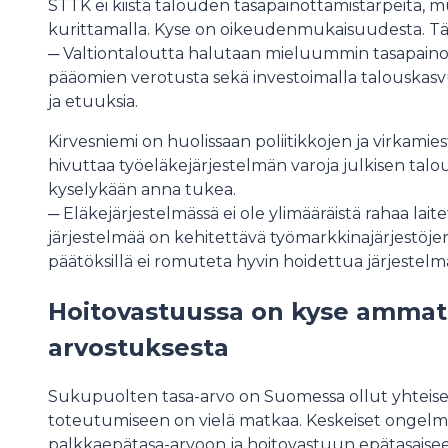
STTK ei kiistä talouden tasapainottamistarpeita, mu
kurittamalla. Kyse on oikeudenmukaisuudesta. Täm
─ Valtiontaloutta halutaan mieluummin tasapainott
pääomien verotusta sekä investoimalla talouskasvu
ja etuuksia.
Kirvesniemi on huolissaan poliitikkojen ja virkami
hivuttaa työeläkejärjestelmän varoja julkisen tal
kyselykään anna tukea.
─ Eläkejärjestelmässä ei ole ylimääräistä rahaa lait
järjestelmää on kehitettävä työmarkkinajärjestöjen
päätöksillä ei romuteta hyvin hoidettua järjestelm
Hoitovastuussa on kyse ammatt
arvostuksesta
Sukupuolten tasa-arvo on Suomessa ollut yhteisest
toteutumiseen on vielä matkaa. Keskeiset ongelm
palkkaepätasa-arvoon ja hoitovastuun epätasaise