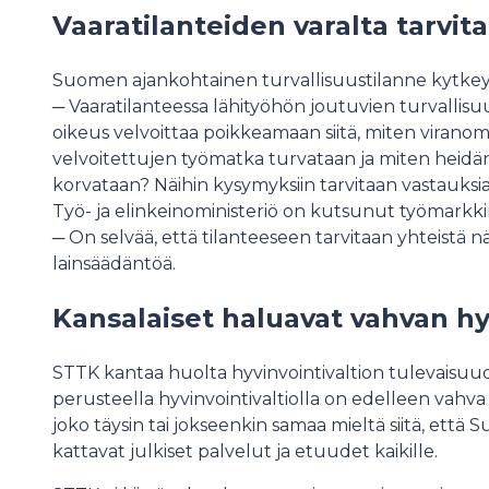
Vaaratilanteiden varalta tarvit
Suomen ajankohtainen turvallisuustilanne kytke
─ Vaaratilanteessa lähityöhön joutuvien turvallis
oikeus velvoittaa poikkeamaan siitä, miten virano
velvoitettujen työmatka turvataan ja miten heidä
korvataan? Näihin kysymyksiin tarvitaan vastauksia
Työ- ja elinkeinoministeriö on kutsunut työmarkk
─ On selvää, että tilanteeseen tarvitaan yhteistä 
lainsäädäntöä.
Kansalaiset haluavat vahvan hy
STTK kantaa huolta hyvinvointivaltion tulevaisuu
perusteella hyvinvointivaltiolla on edelleen vahva 
joko täysin tai jokseenkin samaa mieltä siitä, että 
kattavat julkiset palvelut ja etuudet kaikille.