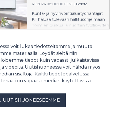
Suositukset perustuvat
6.5.2026 08:00:00 EEST
|
Tiedote
tämänhetkiseen uhkakuva-arvioon,
Kunta- ja hyvinvointialuetyönantajat
ja niitä päivitetään tarvittaessa. EK,
KT haluaa tulevaan hallitusohjelmaan
KT ja Suomen Yrittäjät pitävät
normien purkua ja nuorten työllisyyden
ratkaisua vastuullisena.
edistämistä. Tulevalla hallituskaudella
on olennaista turvata kansalaisille
tärkeät palvelut ja
ssa voit lukea tiedotteitamme ja muuta
vahvistaa julkista taloutta.
me materiaalia. Löydät sieltä niin
löidemme tiedot kuin vapaasti julkaistavissa
 ja videoita. Uutishuoneessa voit nähdä myös
median sisältöjä. Kaikki tiedotepalvelussa
teriaali on vapaasti median käytettävissä.
U UUTISHUONEESEEMME