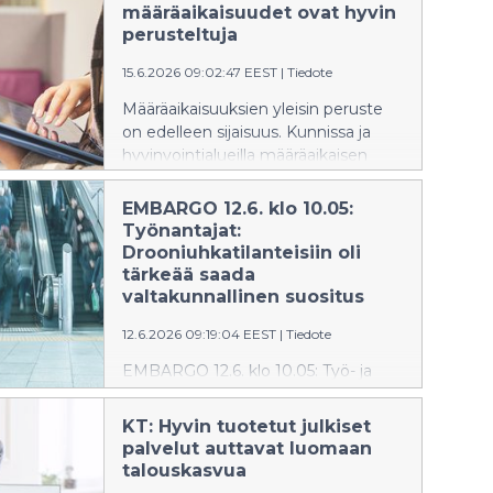
paikoista jää myös käyttämättä,
määräaikaisuudet ovat hyvin
selviää KT:n hyvinvointialueille
perusteltuja
tekemästä kyselystä. Työnantajat
tarvitsevat järjestämiseen lisää
15.6.2026 09:02:47 EEST
|
Tiedote
resursseja sekä koordinointiin
Määräaikaisuuksien yleisin peruste
valtakunnallisia ratkaisuja.
on edelleen sijaisuus. Kunnissa ja
hyvinvointialueilla määräaikaisen
henkilöstön tarvetta lisäävät lakiin
kirjatut kelpoisuusehdot ja
EMBARGO 12.6. klo 10.05:
henkilöstömitoitukset.
Työnantajat:
Drooniuhkatilanteisiin oli
tärkeää saada
valtakunnallinen suositus
12.6.2026 09:19:04 EEST
|
Tiedote
EMBARGO 12.6. klo 10.05: Työ- ja
elinkeinoministeriön kolmikantainen
työryhmä sai valmiiksi suositukset
KT: Hyvin tuotetut julkiset
työpaikoille drooniuhkatilanteiden
palvelut auttavat luomaan
varalta. Lähtökohtana on, että
talouskasvua
viranomaisohjeita noudatetaan.