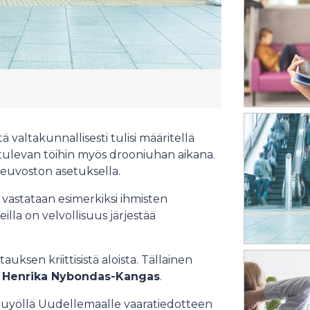
 valtakunnallisesti tulisi määritellä
ää tulevan töihin myös drooniuhan aikana.
tioneuvoston asetuksella.
a vastataan esimerkiksi ihmisten
illa on velvollisuus järjestää
uksen kriittisistä aloista. Tällainen
a
Henrika Nybondas-Kangas
.
muyöllä Uudellemaalle vaaratiedotteen