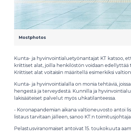
Mostphotos
Kunta- ja hyvinvointialuetyönantajat KT katsoo, että
kriittiset alat, joilla henkilöstön voidaan edellytt
Kriittiset alat voitaisiin määritellä esimerkiksi val
Kunta- ja hyvinvointialalla on monia tehtäviä, joiss
hengestä ja terveydestä. Kunnilla ja hyvinvointialue
lakisääteiset palvelut myös uhkatilanteessa.
- Koronapandemian aikana valtioneuvosto antoi lista
listaus tarvitaan jälleen, sanoo KT:n toimitusjohtaj
Pelastusviranomaiset antoivat 15. toukokuuta aa