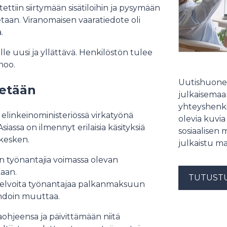
ttiin siirtymään sisätiloihin ja pysymään
etaan. Viranomaisen vaaratiedote oli
a.
lle uusi ja yllättävä. Henkilöstön tulee
anoo.
Uutishuonee
tetään
julkaisemaam
yhteyshenki
 elinkeinoministeriössä virkatyönä
olevia kuvia
iassa on ilmennyt erilaisia käsityksiä
sosiaalisen 
 kesken.
julkaistu ma
an työnantajia voimassa olevan
aan.
TUTUST
 velvoita työnantajaa palkanmaksuun
 ehdoin muuttaa.
ohjeensa ja päivittämään niitä