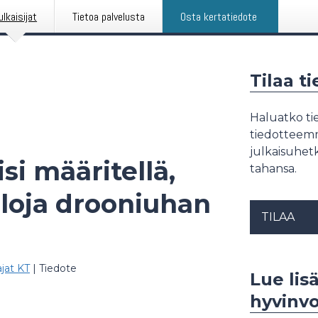
ulkaisijat
Tietoa palvelusta
Osta kertatiedote
Tilaa t
Haluatko tie
tiedotteemme
julkaisuhetk
isi määritellä,
tahansa.
 aloja drooniuhan
TILAA
ajat KT
|
Tiedote
Lue lisä
hyvinvo