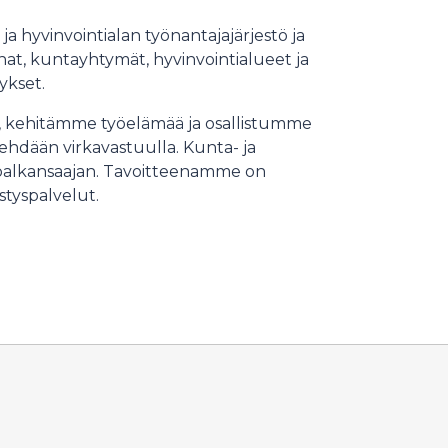
a hyvinvointialan työnantajajärjestö ja
at, kuntayhtymät, hyvinvointialueet ja
ykset.
, kehitämme työelämää ja osallistumme
tehdään virkavastuulla. Kunta- ja
n palkansaajan. Tavoitteenamme on
istyspalvelut.