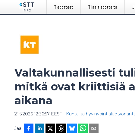
Tiedotteet
Tilaa tiedotteita
J
Valtakunnallisesti tul
mitkä ovat kriittisiä
aikana
21.5.2026 12:36:57 EEST
|
Kunta- ja hyvinvointialuetyönant
Jaa