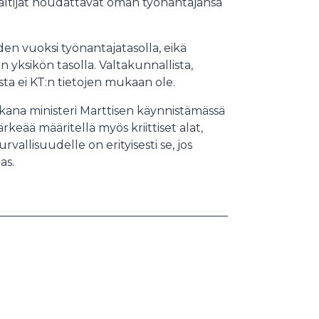
anhaltijat noudattavat oman työnantajansa
en vuoksi työnantajatasolla, eikä
 yksikön tasolla. Valtakunnallista,
eista ei KT:n tietojen mukaan ole.
kana ministeri Marttisen käynnistämässä
rkeää määritellä myös kriittiset alat,
vallisuudelle on erityisesti se, jos
as.