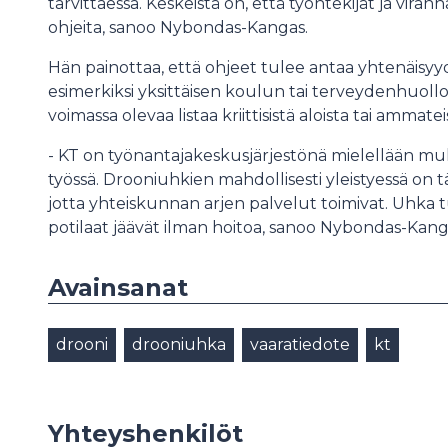
tarvittaessa. Keskeistä on, että työntekijät ja vir
ohjeita, sanoo Nybondas-Kangas.
Hän painottaa, että ohjeet tulee antaa yhtenäisyyd
esimerkiksi yksittäisen koulun tai terveydenhuollon
voimassa olevaa listaa kriittisistä aloista tai ammat
- KT on työnantajakeskusjärjestönä mielellään mu
työssä. Drooniuhkien mahdollisesti yleistyessä on tä
jotta yhteiskunnan arjen palvelut toimivat. Uhka tur
potilaat jäävät ilman hoitoa, sanoo Nybondas-Kang
Avainsanat
drooni
drooniuhka
vaaratiedote
kt
Yhteyshenkilöt