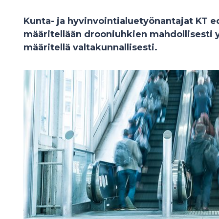
Kunta- ja hyvinvointialuetyönantajat KT ede
määritellään drooniuhkien mahdollisesti yle
määritellä valtakunnallisesti.