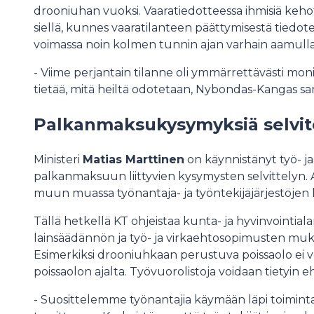
drooniuhan vuoksi. Vaaratiedotteessa ihmisiä kehote
siellä, kunnes vaaratilanteen päättymisestä tiedot
voimassa noin kolmen tunnin ajan varhain aamull
- Viime perjantain tilanne oli ymmärrettävästi moni
tietää, mitä heiltä odotetaan, Nybondas-Kangas s
Palkanmaksukysymyksiä selvi
Ministeri
Matias Marttinen
on käynnistänyt työ- ja
palkanmaksuun liittyvien kysymysten selvittelyn. As
muun muassa työnantaja- ja työntekijäjärjestöjen
Tällä hetkellä KT ohjeistaa kunta- ja hyvinvointial
lainsäädännön ja työ- ja virkaehtosopimusten muk
Esimerkiksi drooniuhkaan perustuva poissaolo ei
poissaolon ajalta. Työvuorolistoja voidaan tietyin
- Suosittelemme työnantajia käymään läpi toiminta