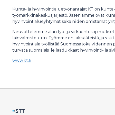
Kunta- ja hyvinvointialuetyönantajat KT on kunta- j
työmarkkinakeskusjärjestö. Jäseniämme ovat kunn
hyvinvointialueyhtymät sekä niiden omistamat yrit
Neuvottelemme alan työ- ja virkaehtosopimukset
lainvalmisteluun. Työmme on lakisääteistä, ja sitä 
hyvinvointiala työllistää Suomessa joka viidenne
turvata suomalaisille laadukkaat hyvinvointi- ja siv
www.kt.fi