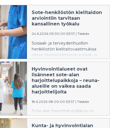
Sote-henkilöstön kielitaidon
arviointiin tarvitaan
kansallinen työkalu
24.6.2026 05:00:00 EEST
|
Tiedote
Sosiaali- ja terveydenhuollon
henkilöstön kielitaitovaatimuksia
ollaan täsmentämässä sosiaali- ja
terveysministeriön valmistelemin
lainsäädäntömuutoksin. KT korostaa,
Hyvinvointialueet ovat
että täsmennykset eivät saa
lisänneet sote-alan
aiheuttaa kohtuutonta taakkaa
harjoittelupaikkoja – reuna-
työnantajille.
alueille on vaikea saada
harjoittelijoita
18.6.2026 08:00:00 EEST
|
Tiedote
Sote-alan harjoittelupaikkoja on
saatavilla monin paikoin liian vähän
tai ne jakautuvat epätasaisesti. Osa
Kunta- ja hyvinvointialan