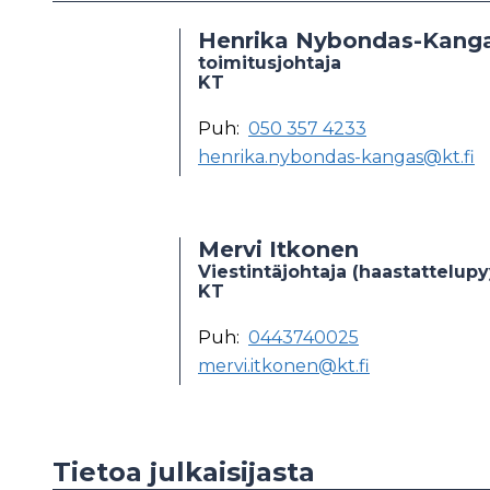
Henrika Nybondas-Kang
toimitusjohtaja
KT
Puh:
050 357 4233
henrika.nybondas-kangas@kt.fi
Mervi Itkonen
Viestintäjohtaja (haastattelup
KT
Puh:
0443740025
mervi.itkonen@kt.fi
Tietoa julkaisijasta