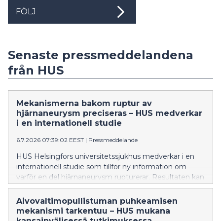
FÖLJ
Senaste pressmeddelandena
från HUS
Mekanismerna bakom ruptur av
hjärnaneurysm preciseras – HUS medverkar
i en internationell studie
6.7.2026 07:39:02 EEST
|
Pressmeddelande
HUS Helsingfors universitetssjukhus medverkar i en
internationell studie som tillför ny information om
varför en del hjärnaneurysm rupturerar. Resultaten kan
i framtiden bidra till att bättre än i nuläget identifiera
aneurysmen med störst rupturrisk och stödja
Aivovaltimopullistuman puhkeamisen
utvecklingen av nya läkemedelsbehandlingar. Studien
mekanismi tarkentuu – HUS mukana
har publicerats i den ansedda tidskriften Nature
kansainvälisessä tutkimuksessa