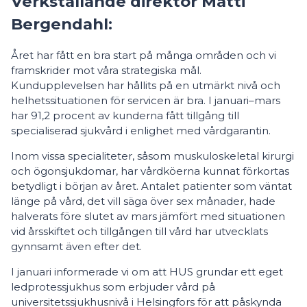
Verkställande direktör Matti
Bergendahl:
Året har fått en bra start på många områden och vi
framskrider mot våra strategiska mål.
Kundupplevelsen har hållits på en utmärkt nivå och
helhetssituationen för servicen är bra. I januari–mars
har 91,2 procent av kunderna fått tillgång till
specialiserad sjukvård i enlighet med vårdgarantin.
Inom vissa specialiteter, såsom muskuloskeletal kirurgi
och ögonsjukdomar, har vårdköerna kunnat förkortas
betydligt i början av året. Antalet patienter som väntat
länge på vård, det vill säga över sex månader, hade
halverats före slutet av mars jämfört med situationen
vid årsskiftet och tillgången till vård har utvecklats
gynnsamt även efter det.
I januari informerade vi om att HUS grundar ett eget
ledprotessjukhus som erbjuder vård på
universitetssjukhusnivå i Helsingfors för att påskynda