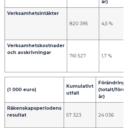
år)
Verksamhetsintäkter
820 395
4,5 %
Verksamhetskostnader
och avskrivningar
761 527
1,7 %
Förändring
Kumulativt
(1 000 euro)
(totalt/för
utfall
år)
Räkenskapsperiodens
resultat
57 323
24 036