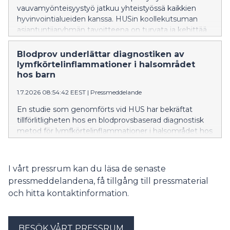
vauvamyönteisyystyö jatkuu yhteistyössä kaikkien
hyvinvointialueiden kanssa. HUSin koollekutsuman
asiantuntijaryhmän tavoitteena on turvata ja kehittää
vauvamyönteistä hoitoa koko maassa.
Blodprov underlättar diagnostiken av
lymfkörtelinflammationer i halsområdet
hos barn
1.7.2026 08:54:42 EEST
|
Pressmeddelande
En studie som genomförts vid HUS har bekräftat
tillförlitligheten hos en blodprovsbaserad diagnostisk
metod för lymfkörtelinflammationer i halsområdet hos
barn som orsakas av miljömykobakterier. Ett blodprov
är ett snabbare och för patienten mer skonsamt sätt
att säkerställa diagnosen än invasiva metoder, såsom
I vårt pressrum kan du läsa de senaste
vävnadsprovtagning.
pressmeddelandena, få tillgång till pressmaterial
och hitta kontaktinformation.
BESÖK VÅRT PRESSRUM