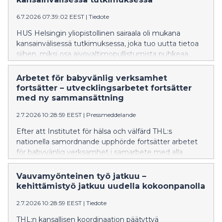
Neuroscience.
6.7.2026 07:39:02 EEST
|
Tiedote
HUS Helsingin yliopistollinen sairaala oli mukana
kansainvälisessä tutkimuksessa, joka tuo uutta tietoa
siihen, miksi osa aivovaltimopullistumista puhkeaa.
Tulokset voivat tulevaisuudessa auttaa tunnistamaan
nykyistä paremmin ne pullistumat, joiden
Arbetet för babyvänlig verksamhet
puhkeamisriski on suurin ja tukemaan uusien
fortsätter – utvecklingsarbetet fortsätter
lääkehoitojen kehittämistä. Tutkimus on julkaistu
med ny sammansättning
arvostetussa Nature Neuroscience -lehdessä.
2.7.2026 10:28:59 EEST
|
Pressmeddelande
Efter att Institutet för hälsa och välfärd THL:s
nationella samordnande upphörde fortsätter arbetet
för babyvänlig verksamhet i samarbete med alla
välfärdsområden. Målet för den sakkunniggrupp som
HUS har sammankallat är att trygga och utveckla
Vauvamyönteinen työ jatkuu –
babyvänlig vård i hela landet.
kehittämistyö jatkuu uudella kokoonpanolla
2.7.2026 10:28:59 EEST
|
Tiedote
THL:n kansallisen koordinaation päätyttyä