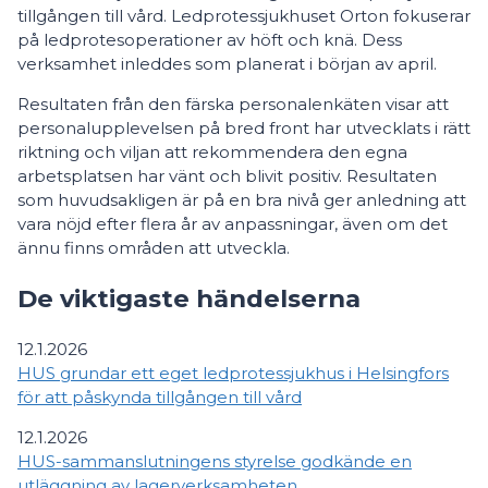
tillgången till vård. Ledprotessjukhuset Orton fokuserar
på ledprotesoperationer av höft och knä. Dess
verksamhet inleddes som planerat i början av april.
Resultaten från den färska personalenkäten visar att
personalupplevelsen på bred front har utvecklats i rätt
riktning och viljan att rekommendera den egna
arbetsplatsen har vänt och blivit positiv. Resultaten
som huvudsakligen är på en bra nivå ger anledning att
vara nöjd efter flera år av anpassningar, även om det
ännu finns områden att utveckla.
De viktigaste händelserna
12.1.2026
HUS grundar ett eget ledprotessjukhus i Helsingfors
för att påskynda tillgången till vård
12.1.2026
HUS-sammanslutningens styrelse godkände en
utläggning av lagerverksamheten