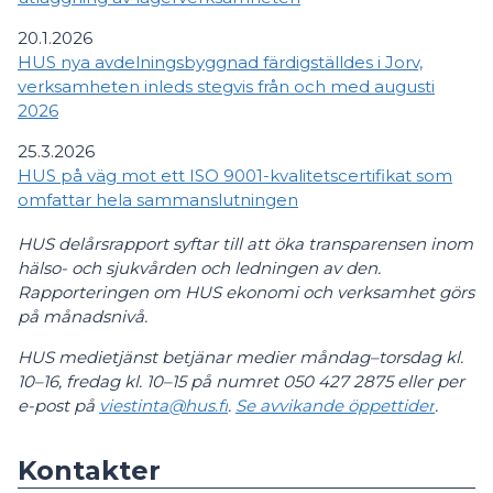
20.1.2026
HUS nya avdelningsbyggnad färdigställdes i Jorv,
verksamheten inleds stegvis från och med augusti
2026
25.3.2026
HUS på väg mot ett ISO 9001-kvalitetscertifikat som
omfattar hela sammanslutningen
HUS delårsrapport syftar till att öka transparensen inom
hälso- och sjukvården och ledningen av den.
Rapporteringen om HUS ekonomi och verksamhet görs
på månadsnivå.
HUS medietjänst betjänar medier måndag–torsdag kl.
10–16, fredag kl. 10–15 på numret 050 427 2875 eller per
e-post på
viestinta@hus.fi
.
Se avvikande öppettider
.
Kontakter