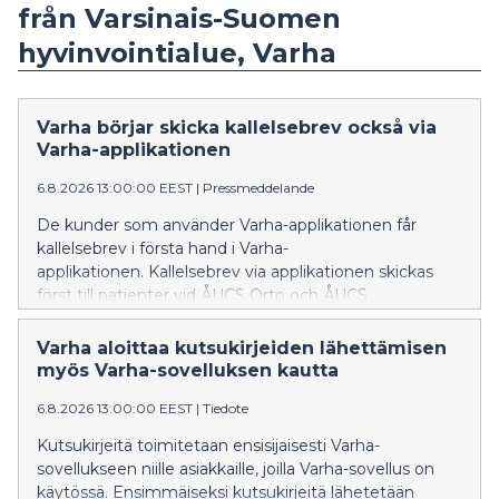
från Varsinais-Suomen
hyvinvointialue, Varha
Varha börjar skicka kallelsebrev också via
Varha-applikationen
6.8.2026 13:00:00 EEST
|
Pressmeddelande
De kunder som använder Varha-applikationen får
kallelsebrev i första hand i Varha-
applikationen. Kallelsebrev via applikationen skickas
först till patienter vid ÅUCS Orto och ÅUCS
Hjärtcentret. Utifrån erfarenheterna utvidgas
verksamhetsmodellen senare också till de övriga
Varha aloittaa kutsukirjeiden lähettämisen
specialområdena inom ÅUCS-sjukhustjänster.
myös Varha-sovelluksen kautta
6.8.2026 13:00:00 EEST
|
Tiedote
Kutsukirjeitä toimitetaan ensisijaisesti Varha-
sovellukseen niille asiakkaille, joilla Varha-sovellus on
käytössä. Ensimmäiseksi kutsukirjeitä lähetetään