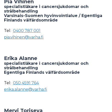
Pia Vihinen
specialistläkare i cancersjukdomar och
strålbehandling
Varsinais-Suomen hyvinvointialue / Egentliga
Finlands välfärdsområde
Tel:
0400 787 001
pia.vihinen@varha.fi
Erika Alanne
specialistläkare i cancersjukdomar och
strålbehandling
Egentliga Finlands välfärdsområde
Tel:
050 4591 764
erika.alanne@varha.fi
Mervi Toriseva