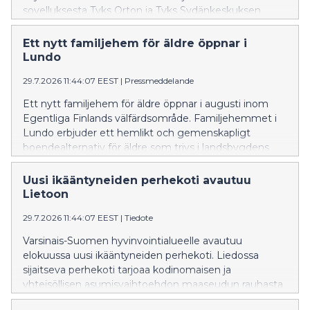
sovelluksesta Tyks Orton ja Tyks Sydänkeskuksen
potilaille. Kokemusten perusteella toimintamallia
laajennetaan myöhemmin myös muille Tyks-
Ett nytt familjehem för äldre öppnar i
sairaalapalveluiden erikoisaloille.
Lundo
29.7.2026 11:44:07 EEST
|
Pressmeddelande
Ett nytt familjehem för äldre öppnar i augusti inom
Egentliga Finlands välfärdsområde. Familjehemmet i
Lundo erbjuder ett hemlikt och gemenskapligt
boendealternativ för äldre som trivs i landsbygdens
lugn och ro.
Uusi ikääntyneiden perhekoti avautuu
Lietoon
29.7.2026 11:44:07 EEST
|
Tiedote
Varsinais-Suomen hyvinvointialueelle avautuu
elokuussa uusi ikääntyneiden perhekoti. Liedossa
sijaitseva perhekoti tarjoaa kodinomaisen ja
yhteisöllisen asumisvaihtoehdon maaseudun rauhasta
nauttiville ikäihmisille.