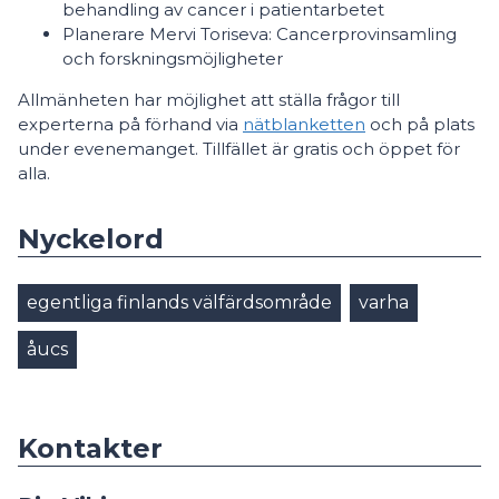
behandling av cancer i patientarbetet
Planerare Mervi Toriseva: Cancerprovinsamling
och forskningsmöjligheter
Allmänheten har möjlighet att ställa frågor till
experterna på förhand via
nätblanketten
och på plats
under evenemanget. Tillfället är gratis och öppet för
alla.
Nyckelord
egentliga finlands välfärdsområde
varha
åucs
Kontakter