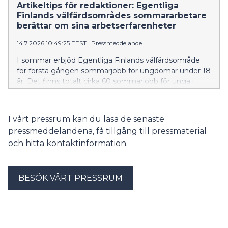
Artikeltips för redaktioner: Egentliga
Finlands välfärdsområdes sommararbetare
berättar om sina arbetserfarenheter
14.7.2026 10:49:25 EEST
|
Pressmeddelande
I sommar erbjöd Egentliga Finlands välfärdsområde
för första gången sommarjobb för ungdomar under 18
år. Det finns totalt cirka 60 sommarjobb för unga i
assisterande uppgifter inom boendetjänster för äldre,
anstaltsvård samt räddnings- och prehospital
akutsjukvård runt om i Egentliga Finland.
I vårt pressrum kan du läsa de senaste
pressmeddelandena, få tillgång till pressmaterial
och hitta kontaktinformation.
BESÖK VÅRT PRESSRUM