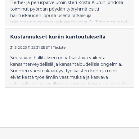
Perhe- ja peruspalveluministeri Krista Kiurun johdolla
toiminut pyöreän pöydän työryhmä esitti
hallituskauden lopulla useita ratkaisuja
mielenterveyskriisin ratkaisemiseksi (1). Työryhmä nosti
esille etenkin psykososiaalisten hoitojen saatavuuden
vahvistamisen, joka sinällään on erittäin kannatettavaa.
Kustannukset kuriin kuntoutuksella
Yksi tehokkaimmista mielenterveyden ongelmien
31.3.2023 11:25:31 EEST
|
Tiedote
ehkäisy- ja hoitokeinoista ei kuitenkaan noussut
työryhmän ehdotuksissa esille: fyysinen aktiivisuus ja
Seuraavan hallituksen on ratkaistava vaikeita
fyysinen harjoittelu, eli liikunnallisen kuntoutus.
kansanterveydellisiä ja kansantaloudellisia ongelmia.
Suomen väestö ikääntyy, työikäisten keho ja mieli
eivät kestä työelämän vaatimuksia ja kasvava
sukupolvi on historiallisen huonossa kunnossa. Samalla
valtio velkaantuu. Sosiaali- ja terveydenhuollon
kustannusten kasvua on kyettävä hillitsemään,
heikentämättä kuitenkaan palveluiden laatua tai
saatavuutta ja pitämällä kiinni osaavasta henkilöstöstä.