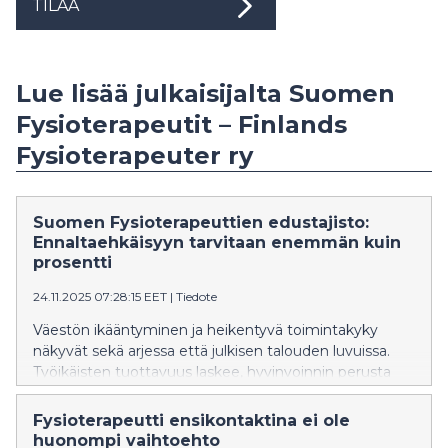
TILAA
Lue lisää julkaisijalta Suomen
Fysioterapeutit – Finlands
Fysioterapeuter ry
Suomen Fysioterapeuttien edustajisto:
Ennaltaehkäisyyn tarvitaan enemmän kuin
prosentti
24.11.2025 07:28:15 EET
|
Tiedote
Väestön ikääntyminen ja heikentyvä toimintakyky
näkyvät sekä arjessa että julkisen talouden luvuissa.
Työikäisten tuottavuus laskee, hyvinvoinnin perusta
horjuu ja paine sosiaali- ja terveydenhuollossa kasvaa.
Kun raha on tiukassa, panostukset kohdistetaan yhä
Fysioterapeutti ensikontaktina ei ole
useammin sairauksien hoitoon, vaikka juuri silloin pitäisi
huonompi vaihtoehto