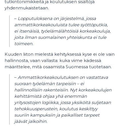
tutkintonimikkeitä ja koulutuksen sisältöjä
yhdenmukaistetaan.
–
Lopputuloksena on järjestelmä, jossa
ammattikorkeakouluista tulee syöttöputkia,
ei itsenäisiä, työelämälähtöisiä korkeakouluja,
joita ilman suomalainen yhteiskunta ei tule
toimeen.
Kuuden liiton mielestä kehityksessä kyse ei ole vain
hallinnosta, vaan vallasta: kuka viime kädessä
määrittelee, mitä osaamista Suomessa tuotetaan.
–
Ammattikorkeakoulutuksen on vastattava
suoraan työelämän tarpeisiin – ei
hallinnollisiin rakenteisiin. Nyt korkeakoulujen
kehittämistä ohjaa yhä enemmän
yritysostojen logiikka, jossa yksiköitä suljetaan
tehokkuusperustein, koulutus keskittyy
suuriin kampuksiin ja paikalliset tarpeet
jäävät jalkoihin.