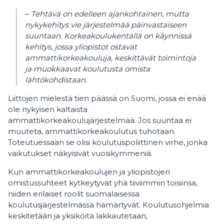
–
Tehtävä on edelleen ajankohtainen, mutta
nykykehitys vie järjestelmää päinvastaiseen
suuntaan. Korkeakoulukentällä on käynnissä
kehitys, jossa yliopistot ostavat
ammattikorkeakouluja, keskittävät toimintoja
ja muokkaavat koulutusta omista
lähtökohdistaan.
Liittojen mielestä tien päässä on Suomi, jossa ei enää
ole nykyisen kaltaista
ammattikorkeakoulujärjestelmää. Jos suuntaa ei
muuteta, ammattikorkeakoulutus tuhotaan.
Toteutuessaan se olisi koulutuspoliittinen virhe, jonka
vaikutukset näkyisivät vuosikymmeniä.
Kun ammattikorkeakoulujen ja yliopistojen
omistussuhteet kytkeytyvät yhä tiiviimmin toisiinsa,
niiden erilaiset roolit suomalaisessa
koulutusjärjestelmässä hämärtyvät. Koulutusohjelmia
keskitetään ja yksiköitä lakkautetaan,