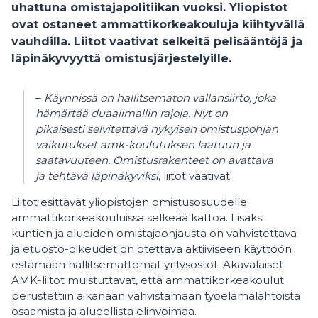
uhattuna omistajapolitiikan vuoksi. Yliopistot
ovat ostaneet ammattikorkeakouluja kiihtyvällä
vauhdilla. Liitot vaativat selkeitä pelisääntöjä ja
läpinäkyvyyttä omistusjärjestelyille.
–
Käynnissä on hallitsematon vallansiirto, joka
hämärtää duaalimallin rajoja. Nyt on
pikaisesti selvitettävä nykyisen omistuspohjan
vaikutukset amk-koulutuksen laatuun ja
saatavuuteen. Omistusrakenteet on avattava
ja tehtävä läpinäkyviksi
, liitot vaativat.
Liitot esittävät yliopistojen omistusosuudelle
ammattikorkeakouluissa selkeää kattoa. Lisäksi
kuntien ja alueiden omistajaohjausta on vahvistettava
ja etuosto-oikeudet on otettava aktiiviseen käyttöön
estämään hallitsemattomat yritysostot. Akavalaiset
AMK-liitot muistuttavat, että ammattikorkeakoulut
perustettiin aikanaan vahvistamaan työelämälähtöistä
osaamista ja alueellista elinvoimaa.