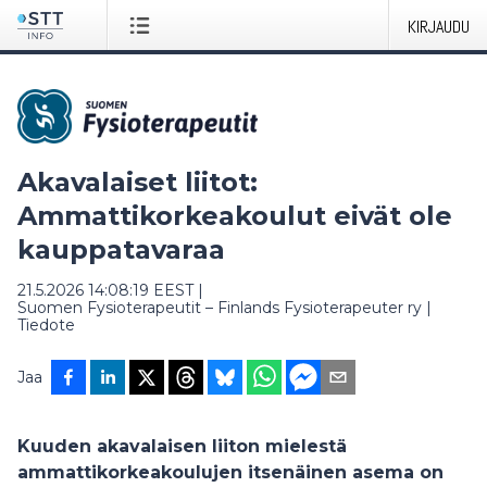
KIRJAUDU
Akavalaiset liitot:
Ammattikorkeakoulut eivät ole
kauppatavaraa
21.5.2026 14:08:19 EEST
|
Suomen Fysioterapeutit – Finlands Fysioterapeuter ry
|
Tiedote
Jaa
Kuuden akavalaisen liiton mielestä
ammattikorkeakoulujen itsenäinen asema on