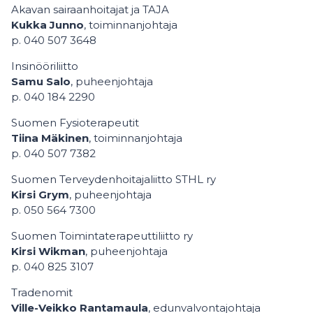
Akavan sairaanhoitajat ja TAJA
Kukka Junno
, toiminnanjohtaja
p. 040 507 3648
Insinööriliitto
Samu Salo
, puheenjohtaja
p. 040 184 2290
Suomen Fysioterapeutit
Tiina Mäkinen
, toiminnanjohtaja
p. 040 507 7382
Suomen Terveydenhoitajaliitto STHL ry
Kirsi Grym
, puheenjohtaja
p. 050 564 7300
Suomen Toimintaterapeuttiliitto ry
Kirsi Wikman
, puheenjohtaja
p. 040 825 3107
Tradenomit
Ville-Veikko Rantamaula
, edunvalvontajohtaja