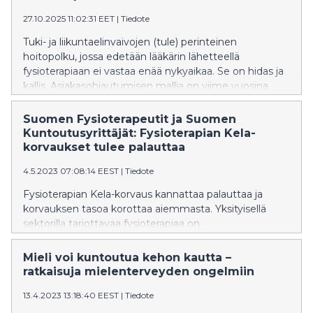
satsata ennaltaehkäisyyn ja kuntoutukseen.
27.10.2025 11:02:31 EET
|
Tiedote
Tuki- ja liikuntaelinvaivojen (tule) perinteinen
hoitopolku, jossa edetään lääkärin lähetteellä
fysioterapiaan ei vastaa enää nykyaikaa. Se on hidas ja
kallis. Asiakasohjautumisen mallia on viime vuosina
kehitetty sekä julkisella että yksityisellä sektorilla,
mutta muutosta tarvitaan myös kansalaisten
Suomen Fysioterapeutit ja Suomen
käsityksiin.
Kuntoutusyrittäjät: Fysioterapian Kela-
korvaukset tulee palauttaa
4.5.2023 07:08:14 EEST
|
Tiedote
Fysioterapian Kela-korvaus kannattaa palauttaa ja
korvauksen tasoa korottaa aiemmasta. Yksityisellä
sektorilla tarjottavaa fysioterapiaa on
tarkoituksenmukaista hyödyntää etenkin niiden
terveysvaivojen ennaltaehkäisyssä ja kuntoutuksessa,
Mieli voi kuntoutua kehon kautta –
jotka eivät vaadi diagnostisia tutkimuksia tai
ratkaisuja mielenterveyden ongelmiin
lääketieteellistä tai moniammatillista hoitoa. Näitä ovat
13.4.2023 13:18:40 EEST
|
Tiedote
etenkin tuki- ja liikuntaelinvaivat (tule-vaivat) sekä
monet muut kansansairaudet.