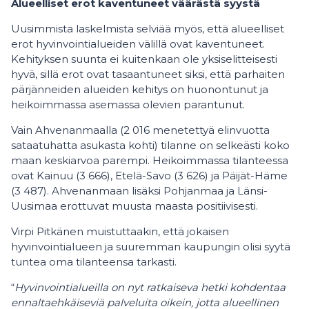
Alueelliset erot kaventuneet väärästä syystä
Uusimmista laskelmista selviää myös, että alueelliset
erot hyvinvointialueiden välillä ovat kaventuneet.
Kehityksen suunta ei kuitenkaan ole yksiselitteisesti
hyvä, sillä erot ovat tasaantuneet siksi, että parhaiten
pärjänneiden alueiden kehitys on huonontunut ja
heikoimmassa asemassa olevien parantunut.
Vain Ahvenanmaalla (2 016 menetettyä elinvuotta
sataatuhatta asukasta kohti) tilanne on selkeästi koko
maan keskiarvoa parempi. Heikoimmassa tilanteessa
ovat Kainuu (3 666), Etelä-Savo (3 626) ja Päijät-Häme
(3 487). Ahvenanmaan lisäksi Pohjanmaa ja Länsi-
Uusimaa erottuvat muusta maasta positiivisesti.
Virpi Pitkänen muistuttaakin, että jokaisen
hyvinvointialueen ja suuremman kaupungin olisi syytä
tuntea oma tilanteensa tarkasti.
“
Hyvinvointialueilla on nyt ratkaiseva hetki kohdentaa
ennaltaehkäiseviä palveluita oikein, jotta alueellinen