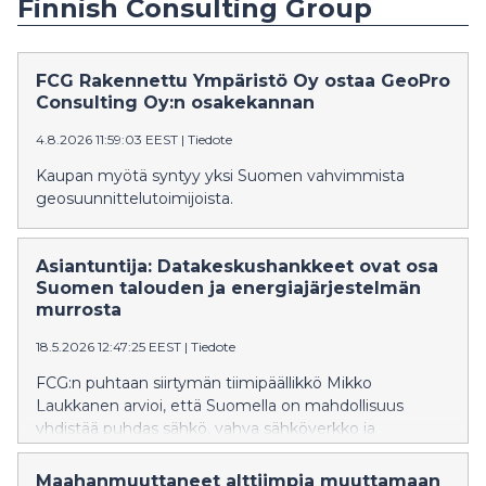
Finnish Consulting Group
FCG Rakennettu Ympäristö Oy ostaa GeoPro
Consulting Oy:n osakekannan
4.8.2026 11:59:03 EEST
|
Tiedote
Kaupan myötä syntyy yksi Suomen vahvimmista
geosuunnittelutoimijoista.
Asiantuntija: Datakeskushankkeet ovat osa
Suomen talouden ja energiajärjestelmän
murrosta
18.5.2026 12:47:25 EEST
|
Tiedote
FCG:n puhtaan siirtymän tiimipäällikkö Mikko
Laukkanen arvioi, että Suomella on mahdollisuus
yhdistää puhdas sähkö, vahva sähköverkko ja
digitaalinen infrastruktuuri tavalla, joka voi synnyttää
seuraavan teollisen kasvuvaiheen.
Maahanmuuttaneet alttiimpia muuttamaan