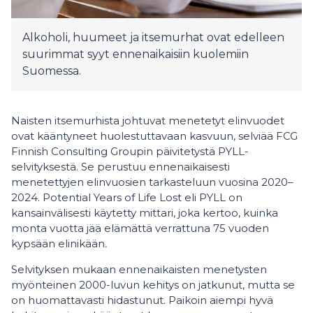
Alkoholi, huumeet ja itsemurhat ovat edelleen
suurimmat syyt ennenaikaisiin kuolemiin
Suomessa.
Naisten itsemurhista johtuvat menetetyt elinvuodet
ovat kääntyneet huolestuttavaan kasvuun, selviää FCG
Finnish Consulting Groupin päivitetystä PYLL-
selvityksestä. Se perustuu ennenaikaisesti
menetettyjen elinvuosien tarkasteluun vuosina 2020–
2024. Potential Years of Life Lost eli PYLL on
kansainvälisesti käytetty mittari, joka kertoo, kuinka
monta vuotta jää elämättä verrattuna 75 vuoden
kypsään elinikään
.
Selvityksen mukaan ennenaikaisten menetysten
myönteinen 2000-luvun kehitys on jatkunut, mutta se
on huomattavasti hidastunut. Paikoin aiempi hyvä