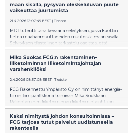
maan sisällä, pysyvän oleskeluluvan puute
vaikeuttaa juurtumista
21.4.2026 12:07:49 EEST
|
Tiedote
MDI toteutti tänä keväänä selvityksen, jossa koottiin
tietoa maahanmuuttaneiden muutoista maan sisällä.
Selvityksen tilastollinen tarkastelu osoittaa, että
Uusimaa on muuttokohteena maahanmuuttajille
keskeinen kaikkialla Suomessa. Kyselyyn vastanneista
Mika Suokas FCG:n rakentaminen-
selvä enemmistö haluaisi jäädä Suomeen, mutta ilman
liiketoiminnan liiketoimintajohtajan
pysyvää oleskelulupaa oma asema koetaan
varahenkilöksi
epävarmaksi.
2.4.2026 08:37:08 EEST
|
Tiedote
FCG Rakennettu Ympäristö Oy on nimittänyt energia-
tiimin tiimipäällikkönä toimivan Mika Suokkaan
Rakentaminen-liiketoiminnan liiketoimintajohtajan
Eveliina Kavanderin varahenkilöksi.
Kaksi nimitystä johdon konsultoinnissa –
FCG tarjoaa tutut palvelut uudistuneella
rakenteella