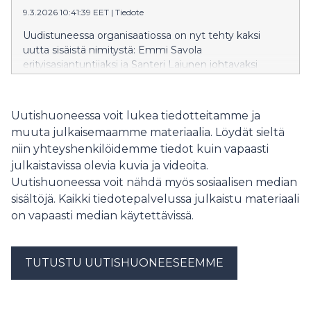
9.3.2026 10:41:39 EET
|
Tiedote
Uudistuneessa organisaatiossa on nyt tehty kaksi
uutta sisäistä nimitystä: Emmi Savola
erityisasiantuntijaksi ja Santeri Lajunen johtavaksi
konsultiksi.
Uutishuoneessa voit lukea tiedotteitamme ja
muuta julkaisemaamme materiaalia. Löydät sieltä
niin yhteyshenkilöidemme tiedot kuin vapaasti
julkaistavissa olevia kuvia ja videoita.
Uutishuoneessa voit nähdä myös sosiaalisen median
sisältöjä. Kaikki tiedotepalvelussa julkaistu materiaali
on vapaasti median käytettävissä.
TUTUSTU UUTISHUONEESEEMME