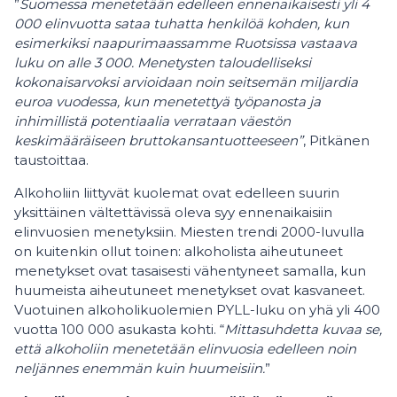
”
Suomessa menetetään edelleen ennenaikaisesti yli 4
000 elinvuotta sataa tuhatta henkilöä kohden, kun
esimerkiksi naapurimaassamme Ruotsissa vastaava
luku on alle 3 000. Menetysten taloudelliseksi
kokonaisarvoksi arvioidaan noin seitsemän miljardia
euroa vuodessa, kun menetettyä työpanosta ja
inhimillistä potentiaalia verrataan väestön
keskimääräiseen bruttokansantuotteeseen”
, Pitkänen
taustoittaa.
Alkoholiin liittyvät kuolemat ovat edelleen suurin
yksittäinen vältettävissä oleva syy ennenaikaisiin
elinvuosien menetyksiin. Miesten trendi 2000-luvulla
on kuitenkin ollut toinen: alkoholista aiheutuneet
menetykset ovat tasaisesti vähentyneet samalla, kun
huumeista aiheutuneet menetykset ovat kasvaneet.
Vuotuinen alkoholikuolemien PYLL-luku on yhä yli 400
vuotta 100 000 asukasta kohti. “
Mittasuhdetta kuvaa se,
että alkoholiin menetetään elinvuosia edelleen noin
neljännes enemmän kuin huumeisiin.
”