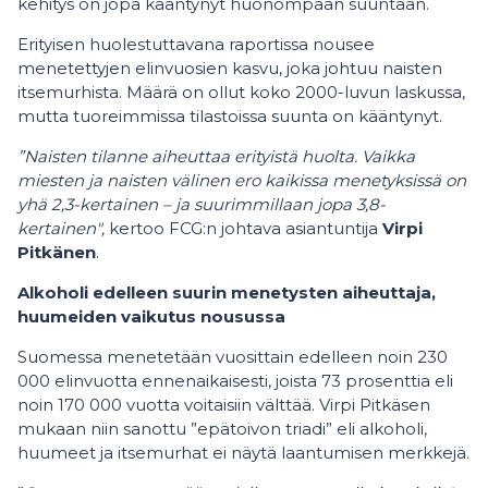
kehitys on jopa kääntynyt huonompaan suuntaan.
Erityisen huolestuttavana raportissa nousee
menetettyjen elinvuosien kasvu, joka johtuu naisten
itsemurhista. Määrä on ollut koko 2000-luvun laskussa,
mutta tuoreimmissa tilastoissa suunta on kääntynyt.
”Naisten tilanne aiheuttaa erityistä huolta. Vaikka
miesten ja naisten välinen ero kaikissa menetyksissä on
yhä 2,3-kertainen – ja suurimmillaan jopa 3,8-
kertainen",
kertoo FCG:n johtava asiantuntija
Virpi
Pitkänen
.
Alkoholi edelleen suurin menetysten aiheuttaja,
huumeiden vaikutus nousussa
Suomessa menetetään vuosittain edelleen noin 230
000 elinvuotta ennenaikaisesti, joista 73 prosenttia eli
noin 170 000 vuotta voitaisiin välttää. Virpi Pitkäsen
mukaan niin sanottu ”epätoivon triadi” eli alkoholi,
huumeet ja itsemurhat ei näytä laantumisen merkkejä.