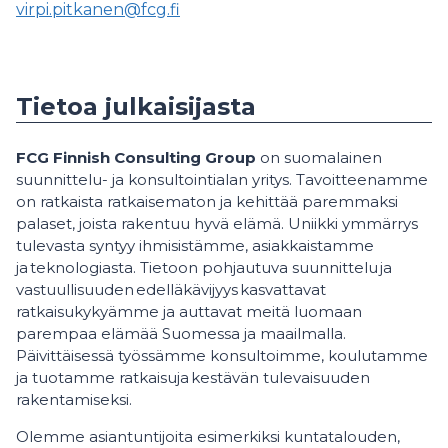
virpi.pitkanen@fcg.fi
Tietoa julkaisijasta
FCG Finnish Consulting Group
on suomalainen
suunnittelu- ja konsultointialan yritys. Tavoitteenamme
on ratkaista ratkaisematon ja kehittää paremmaksi
palaset, joista rakentuu hyvä elämä. Uniikki ymmärrys
tulevasta syntyy ihmisistämme, asiakkaistamme
ja teknologiasta. Tietoon pohjautuva suunnittelu ja
vastuullisuuden edelläkävijyys kasvattavat
ratkaisukykyämme ja auttavat meitä luomaan
parempaa elämää Suomessa ja maailmalla.
Päivittäisessä työssämme konsultoimme, koulutamme
ja tuotamme ratkaisuja kestävän tulevaisuuden
rakentamiseksi.
Olemme asiantuntijoita esimerkiksi kuntatalouden,