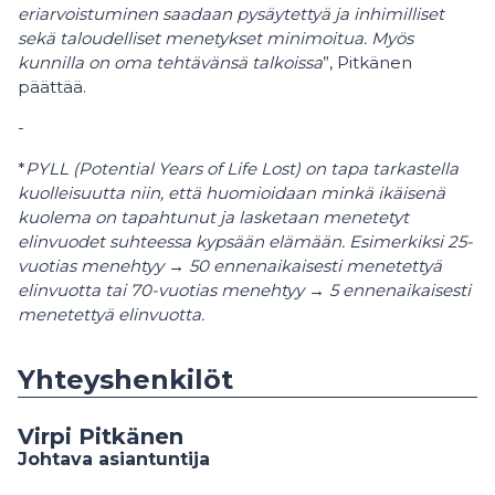
eriarvoistuminen saadaan pysäytettyä ja inhimilliset
sekä taloudelliset menetykset minimoitua. Myös
kunnilla on oma tehtävänsä talkoissa
”, Pitkänen
päättää.
-
*
PYLL (Potential Years of Life Lost) on tapa tarkastella
kuolleisuutta niin, että huomioidaan minkä ikäisenä
kuolema on tapahtunut ja lasketaan menetetyt
elinvuodet suhteessa kypsään elämään. Esimerkiksi 25-
vuotias menehtyy → 50 ennenaikaisesti menetettyä
elinvuotta tai 70-vuotias menehtyy → 5 ennenaikaisesti
menetettyä elinvuotta.
Yhteyshenkilöt
Virpi Pitkänen
Johtava asiantuntija