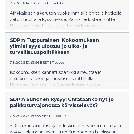
7.8.2026 14:15:05 EEST
|
Tiedote
Afrikkalaisen sikaruton vuoksi ihmisillä on tällä hetkellä
paljon huolta ja kysymyksiä. Kansanedustaja Piritta
Rantanen muistuttaa, että taudin leviämisen
estäminen onnistuu vain, jos ihmisillä on käytössään
oikeaa ja ajantasaista tietoa sekä selkeät
SDP:n Tuppurainen: Kokoomuksen
toimintaohjeet.
ylimielisyys ulottuu jo ulko- ja
turvallisuuspolitiikkaan
7.8.2026 13:43:56 EEST
|
Tiedote
Kokoomuksen kannatuspaniikki aiheuttaa jo
politikointia ulko- ja turvallisuuspolitiikalla.
Ryhmäpuheenjohtaja Kopran lausunnot ovat
oppikirjaesimerkki siitä, miten kokoomuksen
ulkopoliittinen värisuora aiheuttaa vauhtisokeutta, joka
SDP:n Suhonen kysyy: Uhrataanko nyt jo
heikentää Suomen turvallisuutta, SDP:n Tuppurainen
palkkaturvajonossa kärvistelevät?
sanoo.
7.8.2026 09:50:35 EEST
|
Tiedote
SDP:n kansanedustaja, eduskunnan työelämä- ja tasa-
arvovaliokunnan jäsen Timo Suhonen on huolissaan