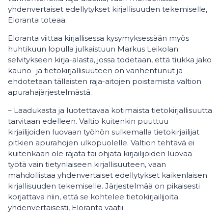
yhdenvertaiset edellytykset kirjallisuuden tekemiselle,
Eloranta toteaa.
Eloranta viittaa kirjallisessa kysymyksessään myös
huhtikuun lopulla julkaistuun Markus Leikolan
selvitykseen kirja-alasta, jossa todetaan, että tiukka jako
kauno- ja tietokirjallisuuteen on vanhentunut ja
ehdotetaan tällaisten raja-aitojen poistamista valtion
apurahajärjestelmästä.
– Laadukasta ja luotettavaa kotimaista tietokirjallisuutta
tarvitaan edelleen. Valtio kuitenkin puuttuu
kirjailijoiden luovaan työhön sulkemalla tietokirjailijat
pitkien apurahojen ulkopuolelle. Valtion tehtävä ei
kuitenkaan ole rajata tai ohjata kirjailijoiden luovaa
työtä vain tietynlaiseen kirjallisuuteen, vaan
mahdollistaa yhdenvertaiset edellytykset kaikenlaisen
kirjallisuuden tekemiselle. Järjestelmää on pikaisesti
korjattava niin, että se kohtelee tietokirjailijoita
yhdenvertaisesti, Eloranta vaatii.