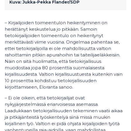
Kuva: Jukka-Pekka Flander/SDP
– Kirjailijoiden toimeentulon heikentyminen on
herättänyt keskustelua jo pitkään. Samoin
tietokirjailijoiden toimeentulo on heikentynyt
merkittävästi viime vuosina. Ongelmaa pahentaa se,
ettei tietokirjailijoilla ei ole mahdollisuutta valtion
rahoittamiin pitkiin apurahoihin tai taiteilijaeläkkeisiin.
Näin on siitä huolimatta, että tietokirjallisuus
muodostaa jopa 80 prosenttia suomalaisesta
kirjallisuudesta. Valtion kirjallisuustuesta kuitenkin vain
10 prosenttia kohdistuu tietokirjallisuuden
kirjoittamiseen, Eloranta sanoo.
– Ei ole oikein, että tietokirjailijat ovat
nykyjärjestelmässä eriarvoisessa asemassa.
Laadukkaan tietokirjallisuuden tekeminen vaatii aikaa
ja pitkäjänteistä työskentelyä siinä missä muukin
kirjallinen työ. Valtion ei pidä ohjata kirjailijoiden työtä
vanhentuneilla raja-aidoilla, vaan mahdollistaa