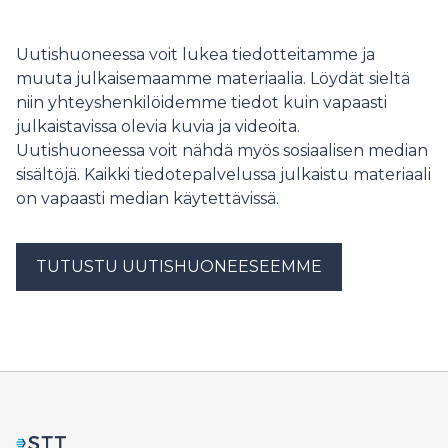
itärajaa vartioivalle Suomelle on erityisen tärkeää
säilyttää muiden EU-maiden tuki ja ymmärrys
rajaturvallisuuden vaikeissa oloissa.
Uutishuoneessa voit lukea tiedotteitamme ja
muuta julkaisemaamme materiaalia. Löydät sieltä
niin yhteyshenkilöidemme tiedot kuin vapaasti
julkaistavissa olevia kuvia ja videoita.
Uutishuoneessa voit nähdä myös sosiaalisen median
sisältöjä. Kaikki tiedotepalvelussa julkaistu materiaali
on vapaasti median käytettävissä.
TUTUSTU UUTISHUONEESEEMME