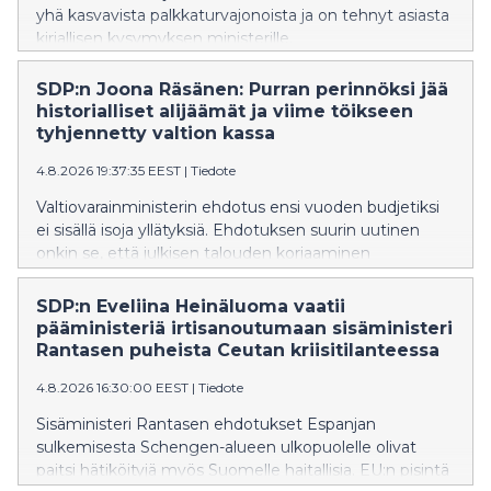
yhä kasvavista palkkaturvajonoista ja on tehnyt asiasta
kirjallisen kysymyksen ministerille.
SDP:n Joona Räsänen: Purran perinnöksi jää
historialliset alijäämät ja viime töikseen
tyhjennetty valtion kassa
4.8.2026 19:37:35 EEST
|
Tiedote
Valtiovarainministerin ehdotus ensi vuoden budjetiksi
ei sisällä isoja yllätyksiä. Ehdotuksen suurin uutinen
onkin se, että julkisen talouden korjaaminen
työnnetään seuraavan hallituksen syliin, SDP:n Joona
Räsänen toteaa.
SDP:n Eveliina Heinäluoma vaatii
pääministeriä irtisanoutumaan sisäministeri
Rantasen puheista Ceutan kriisitilanteessa
4.8.2026 16:30:00 EEST
|
Tiedote
Sisäministeri Rantasen ehdotukset Espanjan
sulkemisesta Schengen-alueen ulkopuolelle olivat
paitsi hätiköityjä myös Suomelle haitallisia. EU:n pisintä