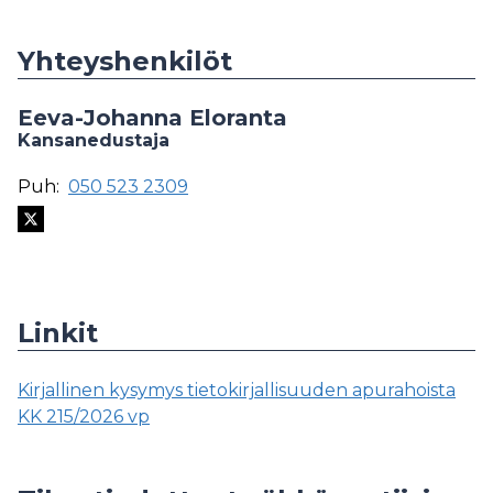
Yhteyshenkilöt
Eeva-Johanna Eloranta
Kansanedustaja
Puh:
050 523 2309
Linkit
Kirjallinen kysymys tietokirjallisuuden apurahoista
KK 215/2026 vp