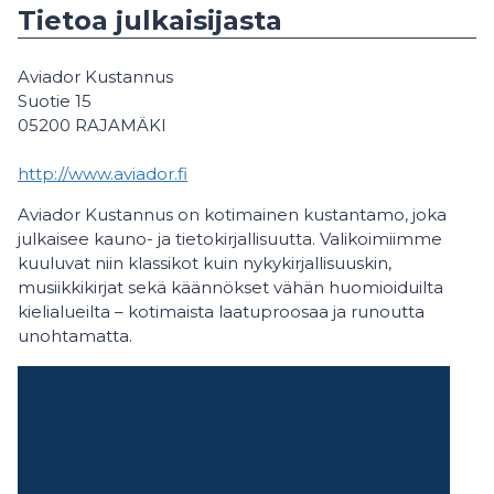
Tietoa julkaisijasta
Aviador Kustannus
Suotie 15
05200 RAJAMÄKI
http://www.aviador.fi
Aviador Kustannus on kotimainen kustantamo, joka
julkaisee kauno- ja tietokirjallisuutta. Valikoimiimme
kuuluvat niin klassikot kuin nykykirjallisuuskin,
musiikkikirjat sekä käännökset vähän huomioiduilta
kielialueilta – kotimaista laatuproosaa ja runoutta
unohtamatta.