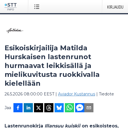
KIRJAUDU
Esikoiskirjailija Matilda
Hurskaisen lastenrunot
hurmaavat leikkisällä ja
mielikuvitusta ruokkivalla
kielellään
26.5.2026 08:00:00 EEST
|
Aviador Kustannus
|
Tiedote
Jaa
Lastenrunokirja
Illansuu kuiskii
on esikoisteos,