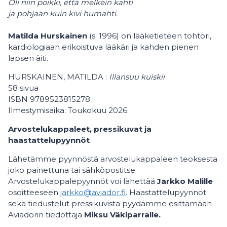
Oli niin poikki, että melkein kahti
ja pohjaan kuin kivi humahti.
Matilda Hurskainen
(s. 1996) on lääketieteen tohtori,
kardiologiaan erikoistuva lääkäri ja kahden pienen
lapsen äiti.
HURSKAINEN, MATILDA :
Illansuu kuiskii
58 sivua
ISBN 9789523815278
Ilmestymisaika: Toukokuu 2026
Arvostelukappaleet, pressikuvat ja
haastattelupyynnöt
Lähetämme pyynnöstä arvostelukappaleen teoksesta
joko painettuna tai sähköpostitse.
Arvostelukappalepyynnöt voi lähettää
Jarkko Malille
osoitteeseen
jarkko@aviador.fi
. Haastattelupyynnöt
sekä tiedustelut pressikuvista pyydämme esittämään
Aviadorin tiedottaja
Miksu Väkiparralle.