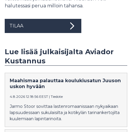
halutessasi perua milloin tahansa.
TILAA
Lue lisää julkaisijalta Aviador
Kustannus
Maahismaa palauttaa koulukiusatun Juuson
uskon hyvään
4.8.2026 12:18:56 EEST
|
Tiedote
Jarmo Stoor sovittaa lastenromaanissaan nykyaikaan
lapsuudessaan sukulaisilta ja kotikylän tarinankertojilta
kuulemiaan lapintarinoita.