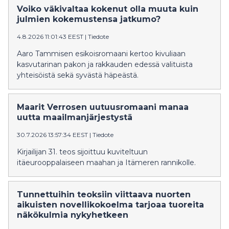
Voiko väkivaltaa kokenut olla muuta kuin
julmien kokemustensa jatkumo?
4.8.2026 11:01:43 EEST
|
Tiedote
Aaro Tammisen esikoisromaani kertoo kivuliaan
kasvutarinan pakon ja rakkauden edessä valituista
yhteisöistä sekä syvästä häpeästä.
Maarit Verrosen uutuusromaani manaa
uutta maailmanjärjestystä
30.7.2026 13:57:34 EEST
|
Tiedote
Kirjailijan 31. teos sijoittuu kuviteltuun
itäeurooppalaiseen maahan ja Itämeren rannikolle.
Tunnettuihin teoksiin viittaava nuorten
aikuisten novellikokoelma tarjoaa tuoreita
näkökulmia nykyhetkeen