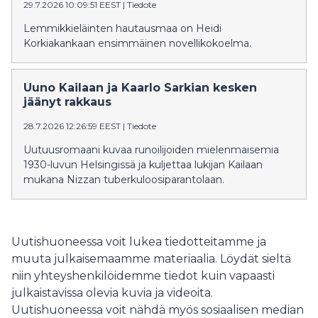
29.7.2026 10:09:51 EEST
|
Tiedote
Lemmikkieläinten hautausmaa on Heidi
Korkiakankaan ensimmäinen novellikokoelma.
Uuno Kailaan ja Kaarlo Sarkian kesken
jäänyt rakkaus
28.7.2026 12:26:59 EEST
|
Tiedote
Uutuusromaani kuvaa runoilijoiden mielenmaisemia
1930-luvun Helsingissä ja kuljettaa lukijan Kailaan
mukana Nizzan tuberkuloosiparantolaan.
Uutishuoneessa voit lukea tiedotteitamme ja
muuta julkaisemaamme materiaalia. Löydät sieltä
niin yhteyshenkilöidemme tiedot kuin vapaasti
julkaistavissa olevia kuvia ja videoita.
Uutishuoneessa voit nähdä myös sosiaalisen median