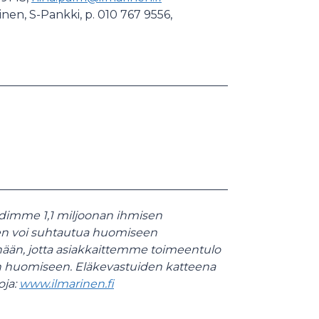
minen, S-Pankki, p. 010 767 9556,
hdimme 1,1 miljoonan ihmisen
nen voi suhtautua huomiseen
nään, jotta asiakkaittemme toimeentulo
 huomiseen. Eläkevastuiden katteena
oja:
www.ilmarinen.fi