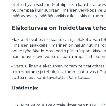
otettu hyvin vastaan. Mobiilipankin kautta saapuva
nuorempaa kuin suoraan Ilmarisen verkkopalveluun
lisääntyneet ylipäätään kaikissa ikäluokissa uuden
Eläketurvaa on hoidettava tehok
Eläkkeet ovat osa sosiaaliturvaa, ja eläketurvan 
Ilmarisen asiakkaita. Ilmarinen on halunnut mahdol
oman työeläketietonsa pariin päivittäispankkiasioi
näin neuvontavelvollisuuttaan aiempaa alhaisem
– Vastuullinen eläketurvan hoitaminen tarkoittaa 
toimintaamme ja tehokkuuttamme jatkuvasti. Digit
auttaa meitä kohti tavoitetta, Palm toteaa.
Lisätietoja:
Nina Palm, eläkejohtaja, Ilmarinen p. 050 577