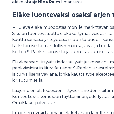
eläkejohtaja
Nina Palm
Ilmarisesta.
Eläke luontevaksi osaksi arjen 
- Tuleva eläke muodostaa monille merkittävän osa
Siksi on luontevaa, että eläkekertymää voidaan ta
kautta samassa yhteydessä muun talouden kans
tarkistamisesta mahdollisimman sujuvaa ja tuoda e
kertoo S-Pankin kanavista ja tunnistautumisesta v
Eläkkeeseen liittyvät tiedot säilyvät jatkossakin I
pankkiasiointiin liittyvät tiedot S-Pankin järjeste
ja turvallisena väylänä, jonka kautta työeläkeotte
kirjautumisella.
Laajempien eläkkeeseen liittyvien asioiden hoitami
kuntoutushakemusten täyttäminen, edellyttää kir
OmaEläke-palveluun.
Ilmarinen pyrkii tuomaan eläketurvan lähelle ihmis