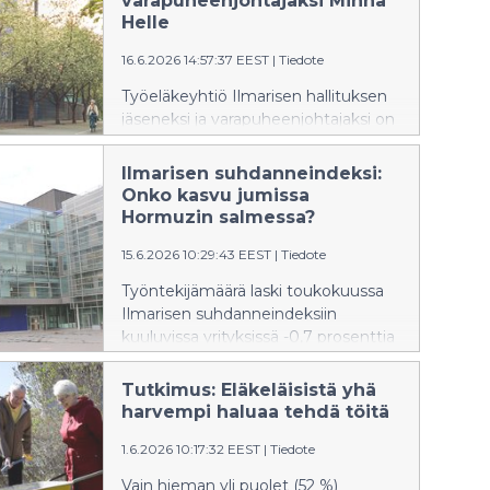
varapuheenjohtajaksi Minna
Helle
16.6.2026 14:57:37 EEST
|
Tiedote
Työeläkeyhtiö Ilmarisen hallituksen
jäseneksi ja varapuheenjohtajaksi on
valittu Elinkeinoelämän keskusliitto
ry:n toimitusjohtaja Minna Helle.
Ilmarisen suhdanneindeksi:
Onko kasvu jumissa
Hormuzin salmessa?
15.6.2026 10:29:43 EEST
|
Tiedote
Työntekijämäärä laski toukokuussa
Ilmarisen suhdanneindeksiin
kuuluvissa yrityksissä -0,7 prosenttia
verrattuna edelliseen vuoteen.
Kahden plusmerkkisen kuukauden
Tutkimus: Eläkeläisistä yhä
jälkeen negatiivinen kehitys voi
harvempi haluaa tehdä töitä
yllättää, mutta talouden käänne on
1.6.2026 10:17:32 EEST
|
Tiedote
usein aluksi epätasainen.
Vain hieman yli puolet (52 %)