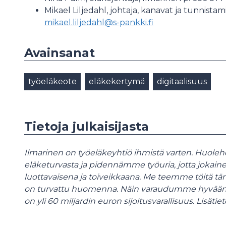
Mikael Liljedahl, johtaja, kanavat ja tunnista
mikael.liljedahl@s-pankki.fi
Avainsanat
työeläkeote
eläkekertymä
digitaalisuus
Tietoja julkaisijasta
Ilmarinen on työeläkeyhtiö ihmistä varten. Huole
eläketurvasta ja pidennämme työuria, jotta jokai
luottavaisena ja toiveikkaana. Me teemme töitä tä
on turvattu huomenna. Näin varaudumme hyvään
on yli 60 miljardin euron sijoitusvarallisuus. Lisätiet