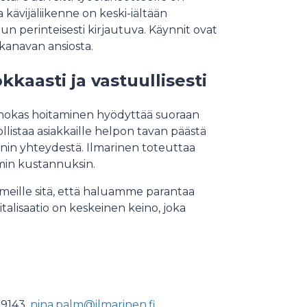
 kävijäliikenne on keski-iältään
 perinteisesti kirjautuva. Käynnit ovat
 kanavan ansiosta.
kaasti ja vastuullisesti
tehokas hoitaminen hyödyttää suoraan
listaa asiakkaille helpon tavan päästä
nnin yhteydestä. Ilmarinen toteuttaa
min kustannuksin.
meille sitä, että haluamme parantaa
alisaatio on keskeinen keino, joka
 9143,
nina.palm@ilmarinen.fi