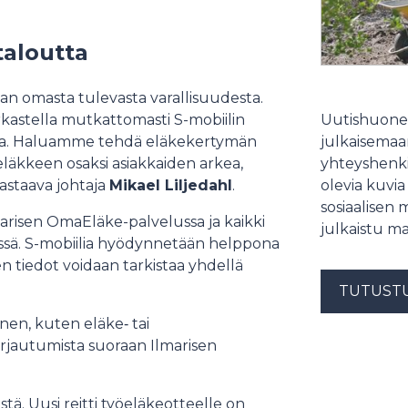
taloutta
n omasta tulevasta varallisuudesta.
rkastella mutkattomasti S-mobiilin
Uutishuonee
sa. Haluamme tehdä eläkekertymän
julkaisemaam
läkkeen osaksi asiakkaiden arkea,
yhteyshenki
astaava johtaja
Mikael Liljedahl
.
olevia kuvia
sosiaalisen 
lmarisen OmaEläke-palvelussa ja kaikki
julkaistu ma
lmissä. S-mobiilia hyödynnetään helppona
en tiedot voidaan tarkistaa yhdellä
TUTUST
nen, kuten eläke‑ tai
jautumista suoraan Ilmarisen
tä. Uusi reitti työeläkeotteelle on