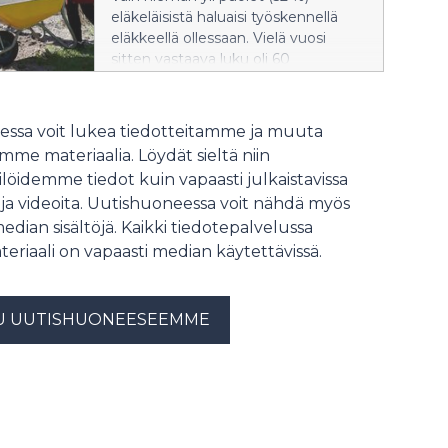
eläkeläisistä haluaisi työskennellä
eläkkeellä ollessaan. Vielä vuosi
sitten vastaava luku oli 60
prosenttia. Tiedot selviävät Ilmarisen
tuoreesta kyselytutkimuksesta.
ssa voit lukea tiedotteitamme ja muuta
me materiaalia. Löydät sieltä niin
löidemme tiedot kuin vapaasti julkaistavissa
 ja videoita. Uutishuoneessa voit nähdä myös
median sisältöjä. Kaikki tiedotepalvelussa
teriaali on vapaasti median käytettävissä.
U UUTISHUONEESEEMME