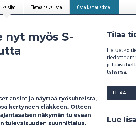
ulkaisijat
Tietoa palvelusta
Osta kertatiedote
e nyt myös S-
Tilaa t
utta
Haluatko tie
tiedotteemme
julkaisuhetk
tahansa.
TILAA
t ansiot ja näyttää työsuhteista,
ssä kertyneen eläkkeen. Otteen
t ajantasaisen näkymän tulevaan
Lue lis
en tulevaisuuden suunnittelua.