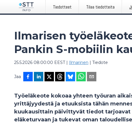
Tiedotteet
Tilaa tiedotteita
J
Ilmarisen työeläkeot
Pankin S-mobiilin ka
25.5.2026 08:00:00 EEST
|
Ilmarinen
|
Tiedote
Jaa
Työeläkeote kokoaa yhteen työuran aikaise
yrittäjyydestä ja etuuksista tähän menne
kuukausittain päivittyvät tiedot tarjoava
eläketurvaan ja tukevat oman taloudellis