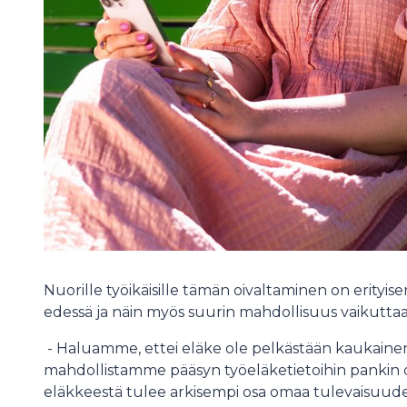
Nuorille työikäisille tämän oivaltaminen on erityisen
edessä ja näin myös suurin mahdollisuus vaikutt
- Haluamme, ettei eläke ole pelkästään kaukainen, 
mahdollistamme pääsyn työeläketietoihin pankin digi
eläkkeestä tulee arkisempi osa omaa tulevaisuude