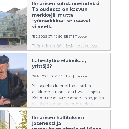
Ilmarisen suhdanneindeksi:
Taloudessa on kasvun
merkkejä, mutta
työmarkkinat seuraavat
viiveellä
15.7.2026 07:49:50 EEST
|
Tiedote
Työntekijämäärä laski kesäkuussa
Ilmarisen suhdanneindeksiin
kuuluvissa yrityksissä 0,1 prosenttia
Lähestytkö eläkeikää,
vuodentakaisesta. Vaikka indeksi jäi
yrittäjä?
niukasti miinukselle, talouden
piristymisestä on merkkejä
29.6.2026 10:53:34 EEST
|
Tiedote
näkyvissä. Työmarkkinoilla käänne
Yrittäjänkin kannattaa aloittaa
näkyy kuitenkin viiveellä.
eläkkeen suunnittelu hyvissä ajoin.
Kokosimme kymmenen asiaa, jotka
yrittäjän kannattaa huomioida
eläköitymistä suunnitellessaan.
Ilmarisen hallituksen
jäseneksi ja