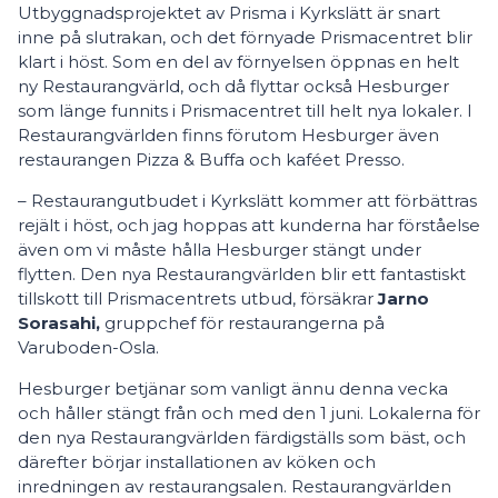
Utbyggnadsprojektet av Prisma i Kyrkslätt är snart
inne på slutrakan, och det förnyade Prismacentret blir
klart i höst. Som en del av förnyelsen öppnas en helt
ny Restaurangvärld, och då flyttar också Hesburger
som länge funnits i Prismacentret till helt nya lokaler. I
Restaurangvärlden finns förutom Hesburger även
restaurangen Pizza & Buffa och kaféet Presso.
– Restaurangutbudet i Kyrkslätt kommer att förbättras
rejält i höst, och jag hoppas att kunderna har förståelse
även om vi måste hålla Hesburger stängt under
flytten. Den nya Restaurangvärlden blir ett fantastiskt
tillskott till Prismacentrets utbud, försäkrar
Jarno
Sorasahi,
gruppchef för restaurangerna på
Varuboden-Osla.
Hesburger betjänar som vanligt ännu denna vecka
och håller stängt från och med den 1 juni. Lokalerna för
den nya Restaurangvärlden färdigställs som bäst, och
därefter börjar installationen av köken och
inredningen av restaurangsalen. Restaurangvärlden