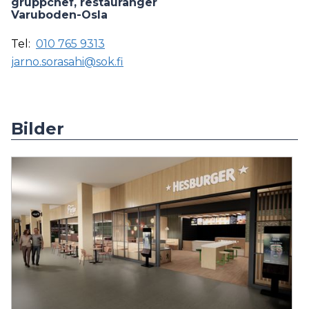
gruppchef, restauranger
Varuboden-Osla
Tel:
010 765 9313
jarno.sorasahi@sok.fi
Bilder