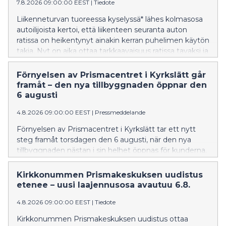
7.8.2026 09:00:00 EEST
|
Tiedote
Liikenneturvan tuoreessa kyselyssä* lähes kolmasosa
autoilijoista kertoi, että liikenteen seuranta auton
ratissa on heikentynyt ainakin kerran puhelimen käytön
takia. Nyt on aika ottaa tarkkaavaisuus ratissa tavaksi ja
jättää puhelin laukkuun tai taskuun, sillä pienet
koululaiset aloittavat koulutiensä.
Förnyelsen av Prismacentret i Kyrkslätt går
framåt – den nya tillbyggnaden öppnar den
6 augusti
4.8.2026 09:00:00 EEST
|
Pressmeddelande
Förnyelsen av Prismacentret i Kyrkslätt tar ett nytt
steg framåt torsdagen den 6 augusti, när den nya
tillbyggnaden nästan i sin helhet öppnas för kunderna.
Samtidigt tas en ny ingång i bruk, den nya kassalinjen
öppnas, nätbutikens och upphämtningstjänsternas
Kirkkonummen Prismakeskuksen uudistus
helhet utökas och restaurangvärlden börjar betjäna
etenee – uusi laajennusosa avautuu 6.8.
kunderna stegvis.
4.8.2026 09:00:00 EEST
|
Tiedote
Kirkkonummen Prismakeskuksen uudistus ottaa