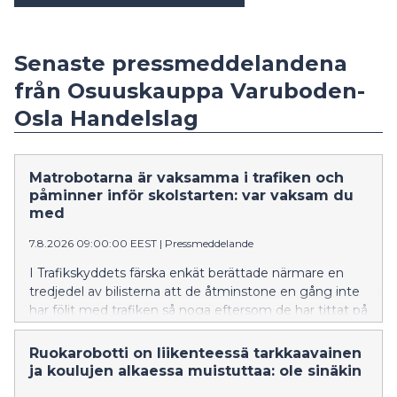
Senaste pressmeddelandena
från Osuuskauppa Varuboden-
Osla Handelslag
Matrobotarna är vaksamma i trafiken och
påminner inför skolstarten: var vaksam du
med
7.8.2026 09:00:00 EEST
|
Pressmeddelande
I Trafikskyddets färska enkät berättade närmare en
tredjedel av bilisterna att de åtminstone en gång inte
har följt med trafiken så noga eftersom de har tittat på
telefonen. Nu är det dags att göra det till en vana att
vara vaksam vid ratten och låta telefonen ligga kvar i
Ruokarobotti on liikenteessä tarkkaavainen
väskan eller fickan, eftersom de små skoleleverna igen
ja koulujen alkaessa muistuttaa: ole sinäkin
är på väg ut i trafiken.