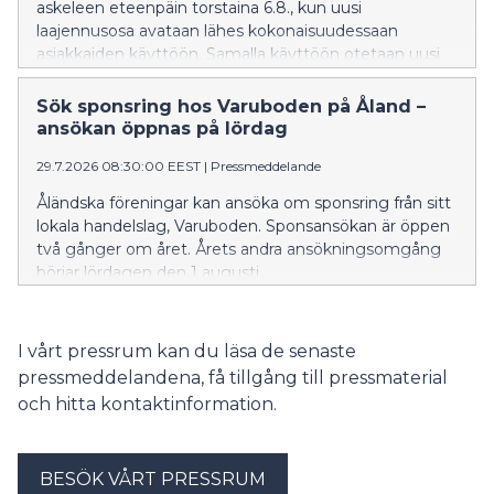
askeleen eteenpäin torstaina 6.8., kun uusi
laajennusosa avataan lähes kokonaisuudessaan
asiakkaiden käyttöön. Samalla käyttöön otetaan uusi
sisäänkäynti, uusi kassalinjasto avataan, verkkokaupan
ja noutopalveluiden kokonaisuus laajenee ja
Sök sponsring hos Varuboden på Åland –
ravintolamaailma alkaa palvella asiakkaita vaiheittain.
ansökan öppnas på lördag
29.7.2026 08:30:00 EEST
|
Pressmeddelande
Åländska föreningar kan ansöka om sponsring från sitt
lokala handelslag, Varuboden. Sponsansökan är öppen
två gånger om året. Årets andra ansökningsomgång
börjar lördagen den 1 augusti.
I vårt pressrum kan du läsa de senaste
pressmeddelandena, få tillgång till pressmaterial
och hitta kontaktinformation.
BESÖK VÅRT PRESSRUM