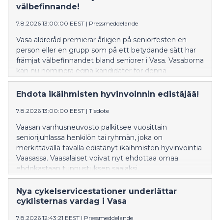
välbefinnande!
7.8.2026 13:00:00 EEST
|
Pressmeddelande
Vasa äldreråd premierar årligen på seniorfesten en
person eller en grupp som på ett betydande sätt har
främjat välbefinnandet bland seniorer i Vasa. Vasaborna
kan nu nominera egna kandidater för denna
utmärkelse.
Ehdota ikäihmisten hyvinvoinnin edistäjää!
7.8.2026 13:00:00 EEST
|
Tiedote
Vaasan vanhusneuvosto palkitsee vuosittain
seniorijuhlassa henkilön tai ryhmän, joka on
merkittävällä tavalla edistänyt ikäihmisten hyvinvointia
Vaasassa. Vaasalaiset voivat nyt ehdottaa omaa
ehdokastaan tunnustuksen saajaksi.
Nya cykelservicestationer underlättar
cyklisternas vardag i Vasa
7.8.2026 12:43:21 EEST
|
Pressmeddelande