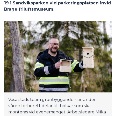
19 i Sandviksparken vid parkeringsplatsen invid
Brage friluftsmuseum.
Vasa stads team grönbyggande har under
våren förberett delar till holkar som ska
monteras vid evenemanget. Arbetsledare Miika