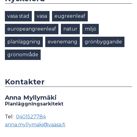
vasa stad
vasa
eugreenleaf
europeangreenleaf
natur
miljö
planläggning
evenemang
grönbyggande
grönområde
Kontakter
Anna Myllymäki
Planläggningsarkitekt
Tel:
0401527784
anna.myllymaki@vaasa.fi