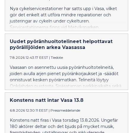
Nya cykelservicestationer har satts upp i Vasa, vilket
gör det enkelt att utföra mindre reparationer och
justeringar av cykeln under cykelturen.
Servicestationerna finns vid Metviksparken,
parkeringen i Inre hamnen och cykelgaraget vid
Resecentret.
Uudet pyöränhuoltotelineet helpottavat
pyöräilijöiden arkea Vaasassa
7.8.2026 12:43:17 EEST
|
Tiedote
Vaasaan on asennettu uusia pyöränhuoltotelineitä,
joiden avulla arjen pienet pyöränkorjaukset ja -säädöt
onnistuvat kesken pyörämatkan. Telineitä löytyy
Onkilahden puistosta, Sisäsataman parkkipaikalta sekä
Matkakeskuksen pyörätallista.
Konstens natt intar Vasa 13.8
6.8.2026 12:30:11 EEST
|
Pressmeddelande
Konstens natt firas i Vasa torsdag 13.8.2026. Ungefär
180 aktörer deltar och det bjuds på mycket musik,
framträdanden, utställningar och inkluderande