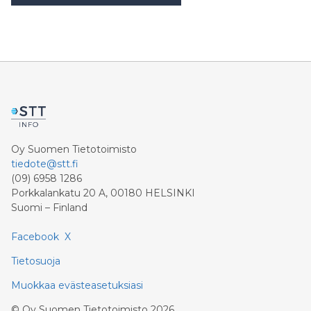
Oy Suomen Tietotoimisto
tiedote@stt.fi
(09) 6958 1286
Porkkalankatu 20 A, 00180 HELSINKI
Suomi – Finland
Facebook
X
Tietosuoja
Muokkaa evästeasetuksiasi
©
Oy Suomen Tietotoimisto
2026