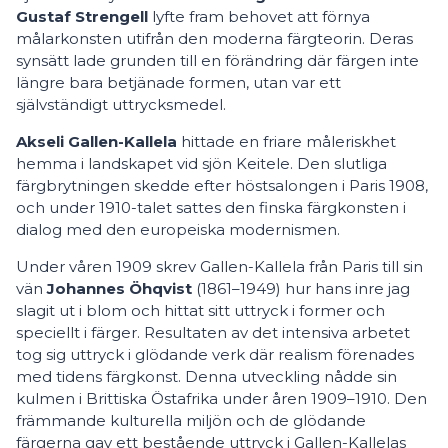
Gustaf Strengell
lyfte fram behovet att förnya
målarkonsten utifrån den moderna färgteorin. Deras
synsätt lade grunden till en förändring där färgen inte
längre bara betjänade formen, utan var ett
självständigt uttrycksmedel.
Akseli Gallen-Kallela
hittade en friare måleriskhet
hemma i landskapet vid sjön Keitele. Den slutliga
färgbrytningen skedde efter höstsalongen i Paris 1908,
och under 1910-talet sattes den finska färgkonsten i
dialog med den europeiska modernismen.
Under våren 1909 skrev Gallen-Kallela från Paris till sin
vän
Johannes Öhqvist
(1861–1949) hur hans inre jag
slagit ut i blom och hittat sitt uttryck i former och
speciellt i färger. Resultaten av det intensiva arbetet
tog sig uttryck i glödande verk där realism förenades
med tidens färgkonst. Denna utveckling nådde sin
kulmen i Brittiska Östafrika under åren 1909–1910. Den
främmande kulturella miljön och de glödande
färgerna gav ett bestående uttryck i Gallen-Kallelas