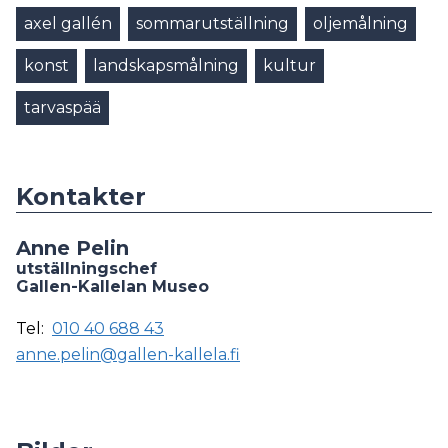
axel gallén
sommarutställning
oljemålning
konst
landskapsmålning
kultur
tarvaspää
Kontakter
Anne Pelin
utställningschef
Gallen-Kallelan Museo
Tel:
010 40 688 43
anne.pelin@gallen-kallela.fi