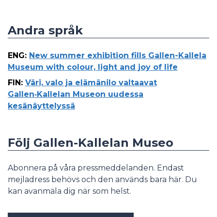
Andra språk
ENG
:
New summer exhibition fills Gallen-Kallela
Museum with colour, light and joy of life
FIN
:
Väri, valo ja elämänilo valtaavat
Gallen‑Kallelan Museon uudessa
kesänäyttelyssä
Följ Gallen-Kallelan Museo
Abonnera på våra pressmeddelanden. Endast
mejladress behövs och den används bara här. Du
kan avanmäla dig när som helst.