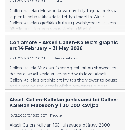
28.1.2026 07:00:00 EET
|
Kutsu
Gallen-Kallelan Museon kevätnäyttely tarjoaa herkkää
ja pientä sekä rakkaudella tehtyä taidetta. Akseli
Gallen-Kallelan grafiikka kutsuu pysähtymään taiteen
äärelle ja tutkimaan yksityiskohtia läheltä.
Con amore – Akseli Gallen-Kallela’s graphic
art 14 February – 31 May 2026
28.1.2026 07:00:00 EET
|
Press invitation
Gallen-Kallela Museum’s spring exhibition showcases
delicate, small-scale art created with love. Akseli
Gallen-Kallela’s graphic art invites the viewer to pause
and examine the details of the artworks up close.
Akseli Gallen-Kallelan juhlavuosi toi Gallen-
Kallelan Museoon yli 30 000 kävijää
18.12.2025 13:16:23 EET
|
Tiedote
Akseli Gallen-Kallelan 160. juhlavuosi päättyy 2000-