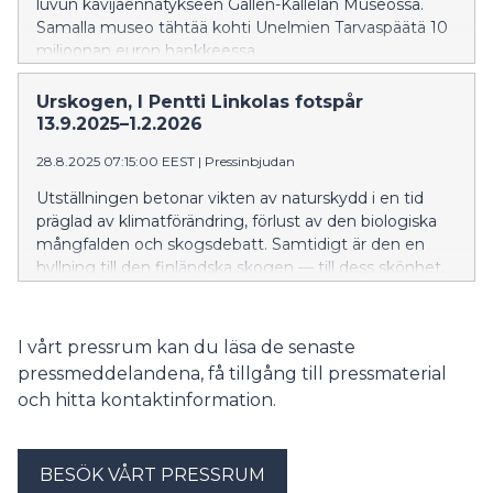
luvun kävijäennätykseen Gallen-Kallelan Museossa.
Samalla museo tähtää kohti Unelmien Tarvaspäätä 10
miljoonan euron hankkeessa.
Urskogen, I Pentti Linkolas fotspår
13.9.2025–1.2.2026
28.8.2025 07:15:00 EEST
|
Pressinbjudan
Utställningen betonar vikten av naturskydd i en tid
präglad av klimatförändring, förlust av den biologiska
mångfalden och skogsdebatt. Samtidigt är den en
hyllning till den finländska skogen — till dess skönhet,
kulturarv och det naturskyddsarbete som pågått i
årtionden.
I vårt pressrum kan du läsa de senaste
pressmeddelandena, få tillgång till pressmaterial
och hitta kontaktinformation.
BESÖK VÅRT PRESSRUM