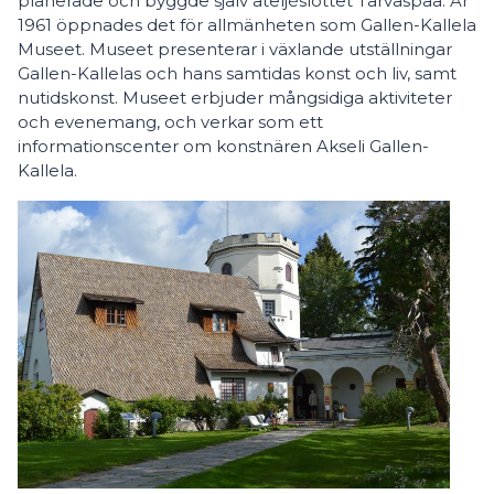
planerade och byggde själv ateljéslottet Tarvaspää. År
1961 öppnades det för allmänheten som Gallen-Kallela
Museet. Museet presenterar i växlande utställningar
Gallen-Kallelas och hans samtidas konst och liv, samt
nutidskonst. Museet erbjuder mångsidiga aktiviteter
och evenemang, och verkar som ett
informationscenter om konstnären Akseli Gallen-
Kallela.