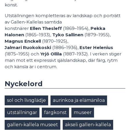
konst.
Utställningen kompletteras av landskap och porträtt
av Gallen-Kallelas samtida
konstnärer
Ellen Thesleff
(1869–1954),
Pekka
Halonen
(1865–1933),
Tyko Sallinen
(1879–1955),
Magnus Enckell
(1870–1925),
Jalmari Ruokokoski
(1886–1936),
Ester Helenius
(1875–1955) och
Yrjö Ollila
(1887–1932). I verken stiger
man mot ett expressivt själslandskap, där färg, rytm
och känsla är i centrum.
Nyckelord
sol och livsglädje
aurinkoa ja elämäniloa
utställningar
färgkonst
museer
gallen-kallela museet
akseli gallen-kallela