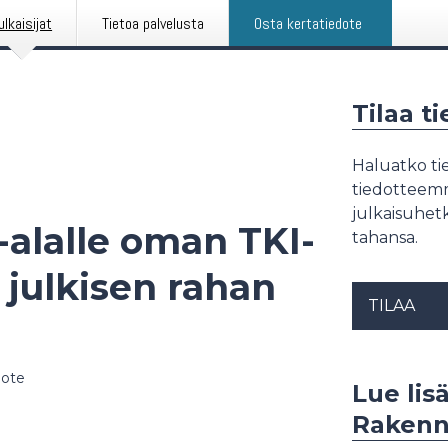
ulkaisijat
Tietoa palvelusta
Osta kertatiedote
Tilaa t
Haluatko tie
tiedotteemme
julkaisuhetk
-alalle oman TKI-
tahansa.
 julkisen rahan
TILAA
dote
Lue lisä
Rakennu