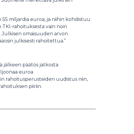
t Suomelle merkittävä julkinen
55 miljardia euroa, ja niihin kohdistuu
n TKI-rahoituksesta vain noin
. Julkisen omaisuuden arvon
äosin julkisesti rahoitettua.”
ä jälkeen päätös jatkosta
iljoonaa euroa
in rahoitusperusteiden uudistus niin,
hoituksen piiriin.