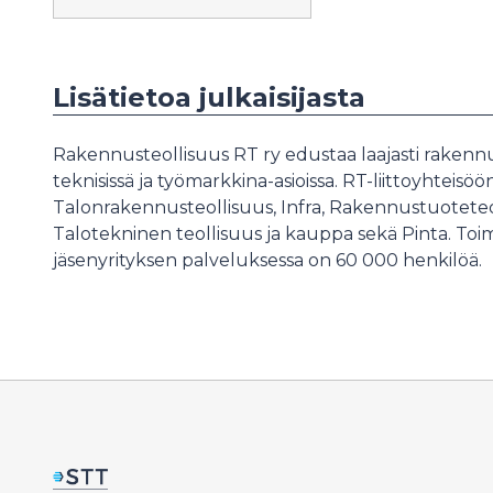
Lisätietoa julkaisijasta
Rakennusteollisuus RT ry edustaa laajasti rakennusal
teknisissä ja työmarkkina-asioissa. RT-liittoyhteisö
Talonrakennusteollisuus, Infra, Rakennustuoteteol
Talotekninen teollisuus ja kauppa sekä Pinta. Toi
jäsenyrityksen palveluksessa on 60 000 henkilöä.