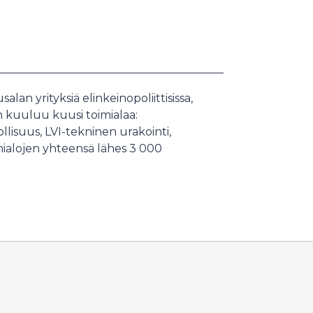
an yrityksiä elinkeinopoliittisissa,
ön kuuluu kuusi toimialaa:
lisuus, LVI-tekninen urakointi,
mialojen yhteensä lähes 3 000