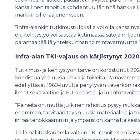
kansallinen rahoitus kohdentuu lähinnä hankkeille, j
markkinoille laajenemiseen.
”Infra-alankin tutkimustuloksilla voi olla kansainvä
eri. Kehitystyö voi säästää kotimaassa satoja miljoo
parantaa täällä yhteiskunnan toimintavarmuutta.
Infra-alan TKI-vajaus on kärjistynyt 2020
Tutkimus- ja kehitystyön tarve on korostunut 202
kohdistua yhä uusia uhkia ja toiveita. Painavamm
edellyttävät 1960-luvulta periytyvän tieverkon rake
ilmiöt sekä valtion ja EU:n päästö- ja luontotavoitt
”Paineita on, mutta julkinen rahoitus pysyy niukka
enemmän, tarvitaan täysin uusia materiaaleja ja toim
infraa tehokkaammin ja ympäristön kannalta kest
Tällä hallituskaudella valtion TKI-rahoitus on ka