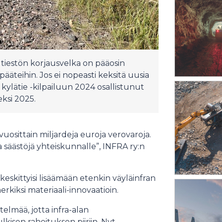
tiestön korjausvelka on pääosin
pääteihin. Jos ei nopeasti keksitä uusia
 kylätie -kilpailuun 2024 osallistunut
ksi 2025.
uosittain miljardeja euroja verovaroja.
 säästöjä yhteiskunnalle”, INFRA ry:n
skittyisi lisäämään etenkin väyläinfran
kiksi materiaali-innovaatioin.
telmää, jotta infra-alan
kisen rahoituksen piiriin. Nyt