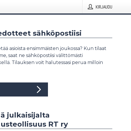
KIRJAUDU
iedotteet sähköpostiisi
tää asioista ensimmäisten joukossa? Kun tilaat
, saat ne sähköpostiisi välittömästi
ellä. Tilauksen voit halutessasi perua milloin
ä julkaisijalta
steollisuus RT ry