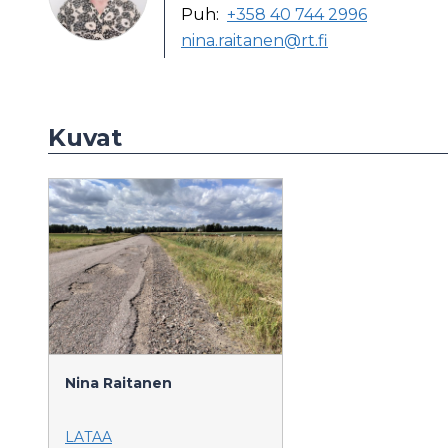
Puh:
+358 40 744 2996
nina.raitanen@rt.fi
Kuvat
Nina Raitanen
LATAA