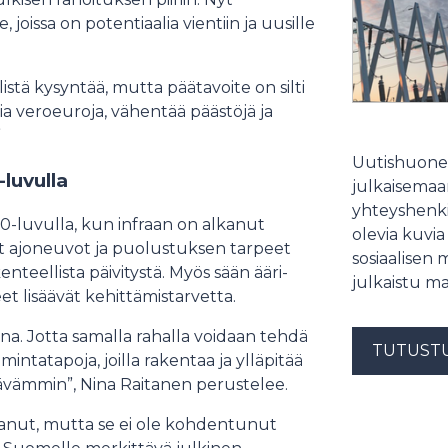
oissa on potentiaalia vientiin ja uusille
listä kysyntää, mutta päätavoite on silti
nia veroeuroja, vähentää päästöjä ja
”
Uutishuonee
-luvulla
julkaisemaam
yhteyshenki
0-luvulla, kun infraan on alkanut
olevia kuvia
at ajoneuvot ja puolustuksen tarpeet
sosiaalisen 
nteellista päivitystä. Myös sään ääri-
julkaistu ma
eet lisäävät kehittämistarvetta.
na. Jotta samalla rahalla voidaan tehdä
TUTUST
intatapoja, joilla rakentaa ja ylläpitää
ävämmin”, Nina Raitanen perustelee.
svanut, mutta se ei ole kohdentunut