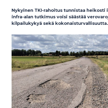
Nykyinen TKI-rahoitus tunnistaa heikosti i
infra-alan tutkimus voisi säästää verovar
kilpailukykyä sekä kokonaisturvallisuutta