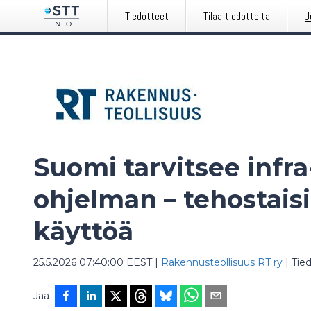
Tiedotteet
Tilaa tiedotteita
J
Suomi tarvitsee infra
ohjelman – tehostaisi
käyttöä
25.5.2026 07:40:00 EEST
|
Rakennusteollisuus RT ry
|
Tie
Jaa