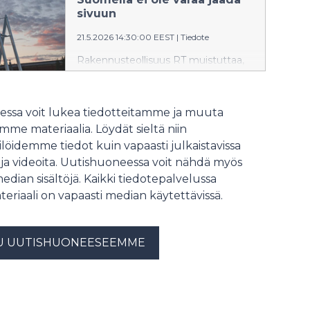
kiertotalousosaamistaan ja rakentaa
sivuun
siitä myös kilpailuetua.
21.5.2026 14:30:00 EEST
|
Tiedote
Rakennusteollisuus RT muistuttaa,
että datakeskusten rakentaminen
voi tuoda Suomeen kymmeniä
tuhansia työpaikkoja. Nyt keskustelu
ssa voit lukea tiedotteitamme ja muuta
tiivistyy keskusten
me materiaalia. Löydät sieltä niin
sähkönkulutukseen, vaikka
löidemme tiedot kuin vapaasti julkaistavissa
olennaista on kysyä, mitä
 ja videoita. Uutishuoneessa voit nähdä myös
menetämme jäämällä sivuun
investointikisassa.
median sisältöjä. Kaikki tiedotepalvelussa
teriaali on vapaasti median käytettävissä.
U UUTISHUONEESEEMME