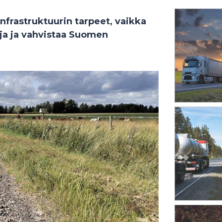
nfrastruktuurin tarpeet, vaikka
oja ja vahvistaa Suomen
.