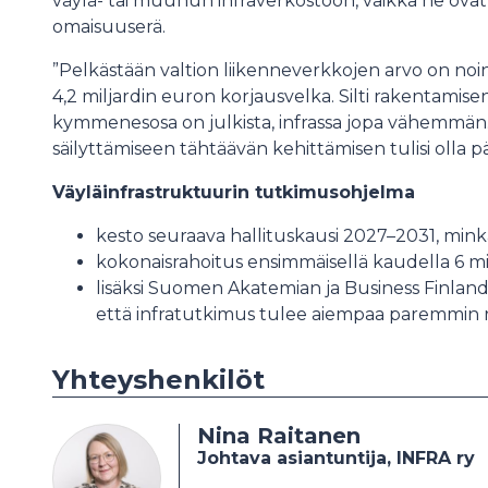
väylä- tai muuhun infraverkostoon, vaikka ne ova
omaisuuserä.
”Pelkästään valtion liikenneverkkojen arvo on noin 
4,2 miljardin euron korjausvelka. Silti rakentamise
kymmenesosa on julkista, infrassa jopa vähemmän
säilyttämiseen tähtäävän kehittämisen tulisi olla pä
Väyläinfrastruktuurin tutkimusohjelma
kesto seuraava hallituskausi 2027–2031, mink
kokonaisrahoitus ensimmäisellä kaudella 6 m
lisäksi Suomen Akatemian ja Business Finland
että infratutkimus tulee aiempaa paremmin ra
Yhteyshenkilöt
Nina Raitanen
Johtava asiantuntija, INFRA ry