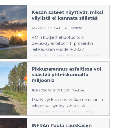
Kesän sateet näyttivät, miksi
väylistä ei kannata säästää
6.8.2026 16:11:54 EEST
|
Tiedote
VM:n budjettiehdotus toisi
perusväylänpitoon 11 prosentin
leikkauksen vuodelle 2027.
Tienpidon määräraha putoaa peräti
26 prosenttia, vaikka kesän
rankkasateet osoittivat, että
Pikkuparannus asfaltissa voi
väyläverkon kunnossapidon ja
säästää yhteiskunnalta
varautumisen tarve kasvaa. INFRA
miljoonia
ry:n mukaan perusväylänpidon
16.6.2026 10:19:59 EEST
|
Tiedote
kutistumiskierre uhkaa jatkua 2030-
luvulle, ellei rahoituksen suuntaa
Päällystyskausi on vilkkaimmillaan ja
muuteta. Ratkaisuksi tarvitaan myös
pikipintaa syntyy sukkelasti.
vahvempia TKI-panostuksia.
Tavassamme korjata ja ylläpitää
väyläverkkoa on silti vielä
kehittämispotentiaalia. Jo 6
INFRAn Paula Laukkasen