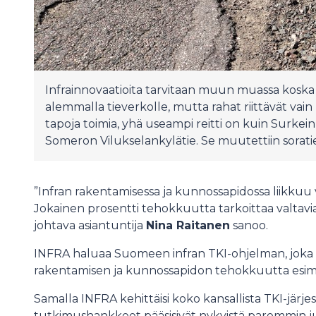
Infrainnovaatioita tarvitaan muun muassa koska 
alemmalla tieverkolle, mutta rahat riittävät vain 
tapoja toimia, yhä useampi reitti on kuin Surkein
Someron Vilukselankylätie. Se muutettiin soratie
”Infran rakentamisessa ja kunnossapidossa liikkuu v
Jokainen prosentti tehokkuutta tarkoittaa valtavia
johtava asiantuntija
Nina Raitanen
sanoo.
INFRA haluaa Suomeen infran TKI-ohjelman, joka ke
rakentamisen ja kunnossapidon tehokkuutta esimer
Samalla INFRA kehittäisi koko kansallista TKI-järjes
tutkimushankkeet pääsisivät nykyistä paremmin jul