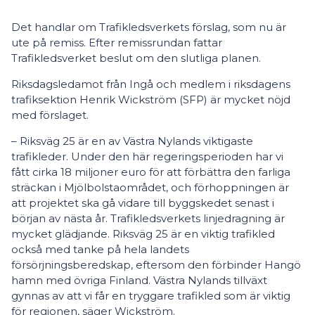
Det handlar om Trafikledsverkets förslag, som nu är
ute på remiss. Efter remissrundan fattar
Trafikledsverket beslut om den slutliga planen.
Riksdagsledamot från Ingå och medlem i riksdagens
trafiksektion Henrik Wickström (SFP) är mycket nöjd
med förslaget.
– Riksväg 25 är en av Västra Nylands viktigaste
trafikleder. Under den här regeringsperioden har vi
fått cirka 18 miljoner euro för att förbättra den farliga
sträckan i Mjölbolstaområdet, och förhoppningen är
att projektet ska gå vidare till byggskedet senast i
början av nästa år. Trafikledsverkets linjedragning är
mycket glädjande. Riksväg 25 är en viktig trafikled
också med tanke på hela landets
försörjningsberedskap, eftersom den förbinder Hangö
hamn med övriga Finland. Västra Nylands tillväxt
gynnas av att vi får en tryggare trafikled som är viktig
för regionen, säger Wickström.