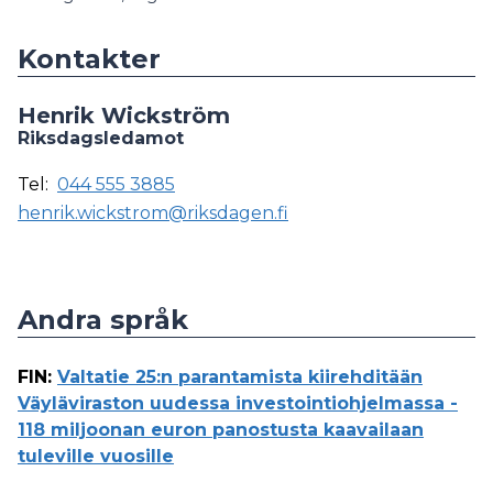
Kontakter
Henrik Wickström
Riksdagsledamot
Tel:
044 555 3885
henrik.wickstrom@riksdagen.fi
Andra språk
FIN
:
Valtatie 25:n parantamista kiirehditään
Väyläviraston uudessa investointiohjelmassa -
118 miljoonan euron panostusta kaavailaan
tuleville vuosille