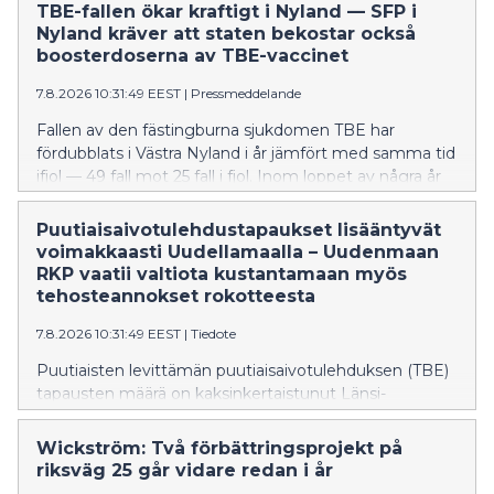
TBE-fallen ökar kraftigt i Nyland — SFP i
Nyland kräver att staten bekostar också
boosterdoserna av TBE-vaccinet
7.8.2026 10:31:49 EEST
|
Pressmeddelande
Fallen av den fästingburna sjukdomen TBE har
fördubblats i Västra Nyland i år jämfört med samma tid
ifjol — 49 fall mot 25 fall i fjol. Inom loppet av några år
har TBE också börjat förekomma i östnyländska
kommuner, även om det handlar om tämligen få fall
Puutiaisaivotulehdustapaukset lisääntyvät
tills vidare. Förra året dog fyra personer i Nyland av
voimakkaasti Uudellamaalla – Uudenmaan
TBE. Många av Finlands riskområden finns i Nyland.
RKP vaatii valtiota kustantamaan myös
tehosteannokset rokotteesta
7.8.2026 10:31:49 EEST
|
Tiedote
Puutiaisten levittämän puutiaisaivotulehduksen (TBE)
tapausten määrä on kaksinkertaistunut Länsi-
Uudellamaalla tänä vuonna verrattuna viime vuoden
vastaavaan ajankohtaan – tapauksia on todettu tänä
Wickström: Två förbättringsprojekt på
kesänä jo 49, kun viime vuonna niitä oli 25. Viime
riksväg 25 går vidare redan i år
vuosien aikana TBE:tä on alkanut esiintyä myös Itä-