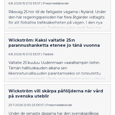
Uudenmaan kunnissa, vaikka tapausmäärät ovat
6.8.2026 15:21:12 EEST
|
Pressmeddelande
toistaiseksi melko vähäisiä. Viime vuonna neljä
Riksväg 25 hör till de farligaste vägarna i Nyland. Under
henkilöä kuoli Uudellamaalla TBE:n seurauksena.
den här regeringsperioden har flera åtgärder vidtagits
Monet Suomen riskialueista sijaitsevat Uudellamaalla.
för att förbättra trafiksäkerheten på vägen. I den nya
investeringsplan som Trafikledsverket tagit fram har
åtgärder längs riksväg 25 prioriterats.
Wickström: Kaksi valtatie 25:n
parannushanketta etenee jo tänä vuonna
6.8.2026 15:21:12 EEST
|
Tiedote
Valtatie 25 kuuluu Uudenmaan vaarallisimpiin teihin.
Tämän hallituskauden aikana sen
liikenneturvallisuuden parantamiseksi on toteutettu
useita toimenpiteitä. Väyläviraston laatimassa uudessa
investointiohjelmassa valtatie 25:n kehittämistoimet
on asetettu etusijalle.
Wickström vill skärpa påföljderna när vård
på svenska uteblir
23.7.2026 12:50:23 EEST
|
Pressmeddelande
Under de senaste dagarna har den svenskspråkiga