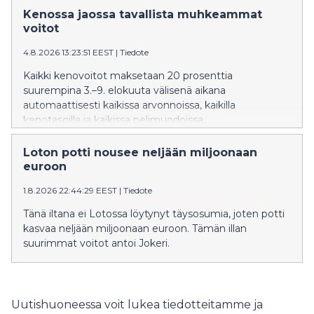
Kenossa jaossa tavallista muhkeammat
voitot
4.8.2026 13:23:51 EEST
|
Tiedote
Kaikki kenovoitot maksetaan 20 prosenttia
suurempina 3.–9. elokuuta välisenä aikana
automaattisesti kaikissa arvonnoissa, kaikilla
kenotasoilla ja kaikissa pelimuodoissa.
Loton potti nousee neljään miljoonaan
euroon
1.8.2026 22:44:29 EEST
|
Tiedote
Tänä iltana ei Lotossa löytynyt täysosumia, joten potti
kasvaa neljään miljoonaan euroon. Tämän illan
suurimmat voitot antoi Jokeri.
Uutishuoneessa voit lukea tiedotteitamme ja