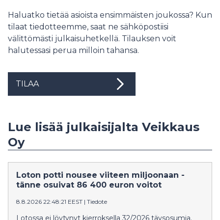
Haluatko tietää asioista ensimmäisten joukossa? Kun
tilaat tiedotteemme, saat ne sähköpostiisi
välittömästi julkaisuhetkellä. Tilauksen voit
halutessasi perua milloin tahansa.
TILAA
Lue lisää julkaisijalta Veikkaus
Oy
Loton potti nousee viiteen miljoonaan -
tänne osuivat 86 400 euron voitot
8.8.2026 22:48:21 EEST
|
Tiedote
Lotossa ei löytynyt kierroksella 32/2026 täysosumia.