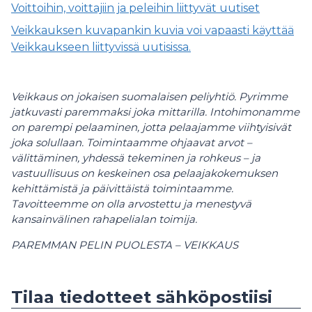
Voittoihin, voittajiin ja peleihin liittyvät uutiset
Veikkauksen kuvapankin kuvia voi vapaasti käyttää
Veikkaukseen liittyvissä uutisissa.
Veikkaus on jokaisen suomalaisen peliyhtiö. Pyrimme
jatkuvasti paremmaksi joka mittarilla. Intohimonamme
on parempi pelaaminen, jotta pelaajamme viihtyisivät
joka solullaan. Toimintaamme ohjaavat arvot –
välittäminen, yhdessä tekeminen ja rohkeus – ja
vastuullisuus on keskeinen osa pelaajakokemuksen
kehittämistä ja päivittäistä toimintaamme.
Tavoitteemme on olla arvostettu ja menestyvä
kansainvälinen rahapelialan toimija.
PAREMMAN PELIN PUOLESTA – VEIKKAUS
Tilaa tiedotteet sähköpostiisi