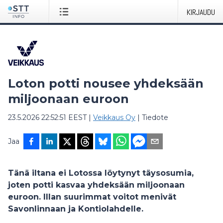
KIRJAUDU
Loton potti nousee yhdeksään
miljoonaan euroon
23.5.2026 22:52:51 EEST
|
Veikkaus Oy
|
Tiedote
Jaa
Tänä iltana ei Lotossa löytynyt täysosumia,
joten potti kasvaa yhdeksään miljoonaan
euroon. Illan suurimmat voitot menivät
Savonlinnaan ja Kontiolahdelle.