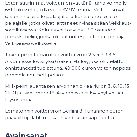
Loton suurimmat voitot menivät tänä iltana kolmelle
6+1-tulokselle, joilla voitti 47 971 euroa. Voitot osuivat
savonlinnalaiselle pelaajalle ja kontiolahtelaiselle
pelaajalle, jotka olivat laittaneet rivinsä sisään Veikkaus-
sovelluksessa. Kolmas voittorivi osui 50 osuuden
porukkapeliin, jonka oli laatinut espoolainen pelaaja
Veikkaus-sovelluksella.
Jokeri-pelin tämän illan voittorivi on 2 3 4 7 3 3 6.
Arvonnassa löytyi yksi 6 oikein -tulos, joka oli pelattu
onnistuneesti tuplattuna. 40 000 euron voiton nappasi
porvoolainen nettipelaaja.
Milli-pelin lauantaisen arvonnan oikea rivi on 3, 6, 10, 15,
21, 31 ja lisänumero 18. Arvonnassa ei löytynyt yhtään
täysosumaa.
Lomatonnin voittorivi on Berliini 8. Tuhannen euron
päävoittoja lähti matkaan yhdeksän kappaletta.
Avainsanat