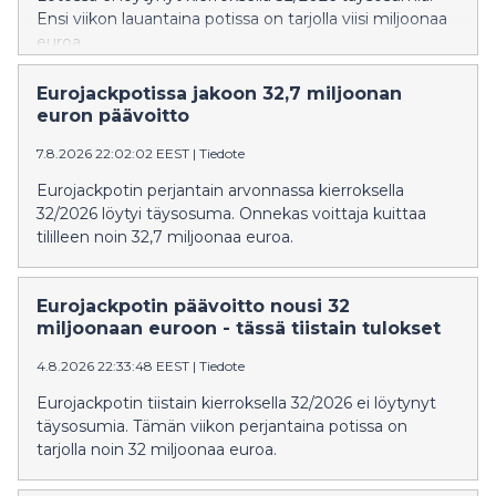
Ensi viikon lauantaina potissa on tarjolla viisi miljoonaa
euroa.
Eurojackpotissa jakoon 32,7 miljoonan
euron päävoitto
7.8.2026 22:02:02 EEST
|
Tiedote
Eurojackpotin perjantain arvonnassa kierroksella
32/2026 löytyi täysosuma. Onnekas voittaja kuittaa
tililleen noin 32,7 miljoonaa euroa.
Eurojackpotin päävoitto nousi 32
miljoonaan euroon - tässä tiistain tulokset
4.8.2026 22:33:48 EEST
|
Tiedote
Eurojackpotin tiistain kierroksella 32/2026 ei löytynyt
täysosumia. Tämän viikon perjantaina potissa on
tarjolla noin 32 miljoonaa euroa.