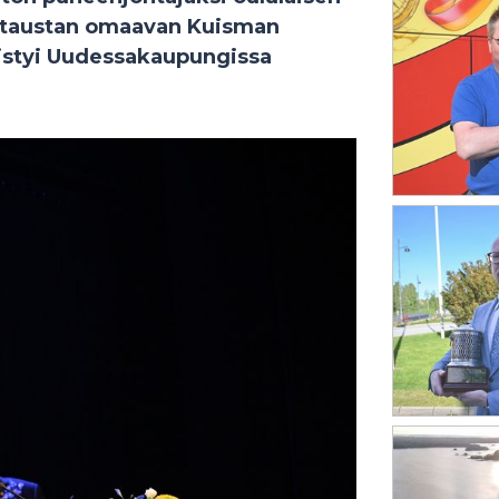
stötaustan omaavan Kuisman
istyi Uudessakaupungissa