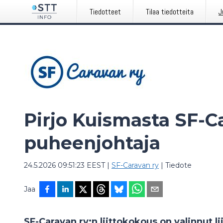
Tiedotteet
Tilaa tiedotteita
J
Pirjo Kuismasta SF-C
puheenjohtaja
24.5.2026 09:51:23 EEST
|
SF-Caravan ry
|
Tiedote
Jaa
SF-Caravan ry:n liittokokous on valinnut l