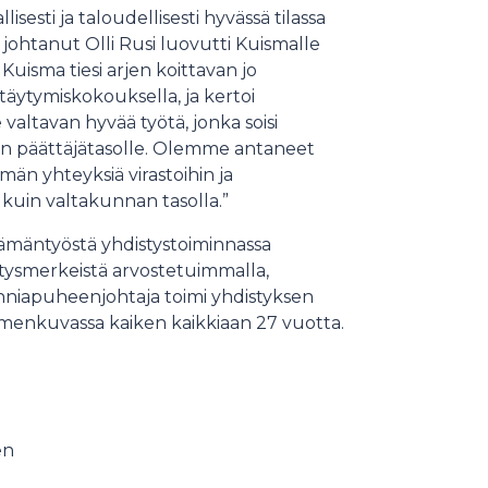
esti ja taloudellisesti hyvässä tilassa
 johtanut Olli Rusi luovutti Kuismalle
Kuisma tiesi arjen koittavan jo
täytymiskokouksella, ja kertoi
ltavan hyvää työtä, jonka soisi
kin päättäjätasolle. Olemme antaneet
n yhteyksiä virastoihin ja
a kuin valtakunnan tasolla.”
elämäntyöstä yhdistystoiminnassa
tysmerkeistä arvostetuimmalla,
nniapuheenjohtaja toimi yhdistyksen
imenkuvassa kaiken kaikkiaan 27 vuotta.
en