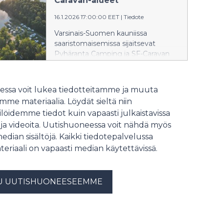
Caravan-alueet
16.1.2026 17:00:00 EET
|
Tiedote
Varsinais-Suomen kauniissa
saaristomaisemissa sijaitsevat
Pyhäranta Camping ja SF-Caravan
Naantalin Saloranta nimettiin
Vuoden Caravan-alueiksi 2026 Matka
& Caravan-messuilla.
ssa voit lukea tiedotteitamme ja muuta
me materiaalia. Löydät sieltä niin
löidemme tiedot kuin vapaasti julkaistavissa
 ja videoita. Uutishuoneessa voit nähdä myös
median sisältöjä. Kaikki tiedotepalvelussa
teriaali on vapaasti median käytettävissä.
U UUTISHUONEESEEMME