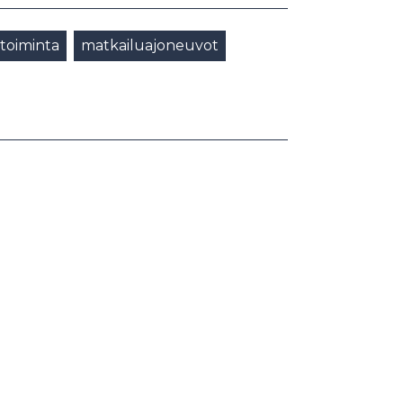
stoiminta
matkailuajoneuvot