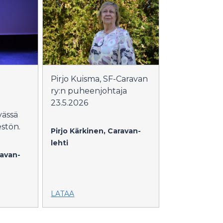
Pirjo Kuisma, SF-Caravan
ry:n puheenjohtaja
23.5.2026
vässä
estön.
Pirjo Kärkinen, Caravan-
lehti
ravan-
LATAA