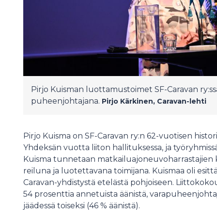
Pirjo Kuisman luottamustoimet SF-Caravan ry:ssä
puheenjohtajana.
Pirjo Kärkinen, Caravan-lehti
Pirjo Kuisma on SF-Caravan ry:n 62-vuotisen hist
Yhdeksän vuotta liiton hallituksessa, ja työryhmiss
Kuisma tunnetaan matkailuajoneuvoharrastajien k
reiluna ja luotettavana toimijana. Kuismaa oli esit
Caravan-yhdistystä etelästä pohjoiseen. Liittokokou
54 prosenttia annetuista äänistä, varapuheenjohta
jäädessä toiseksi (46 % äänistä).