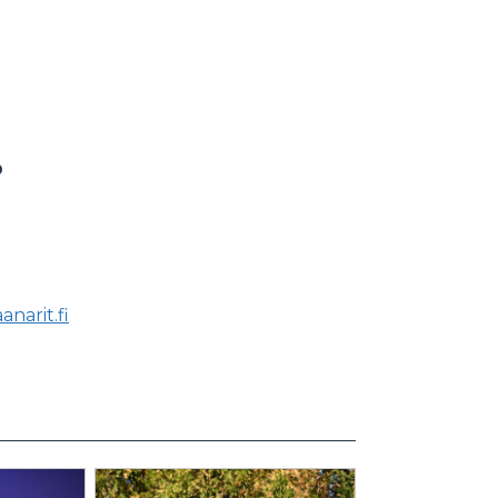
o
narit.fi