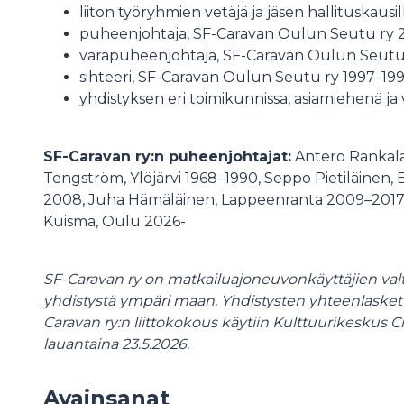
liiton työryhmien vetäjä ja jäsen hallituskausi
puheenjohtaja, SF-Caravan Oulun Seutu ry
varapuheenjohtaja, SF-Caravan Oulun Seut
sihteeri, SF-Caravan Oulun Seutu ry 1997–19
yhdistyksen eri toimikunnissa, asiamiehenä ja
SF-Caravan ry:n puheenjohtajat:
Antero Rankala,
Tengström, Ylöjärvi 1968–1990, Seppo Pietiläinen, 
2008, Juha Hämäläinen, Lappeenranta 2009–2017, O
Kuisma, Oulu 2026-
SF-Caravan ry on matkailuajoneuvonkäyttäjien valta
yhdistystä ympäri maan. Yhdistysten yhteenlasket
Caravan ry:n liittokokous käytiin Kulttuurikeskus 
lauantaina 23.5.2026.
Avainsanat