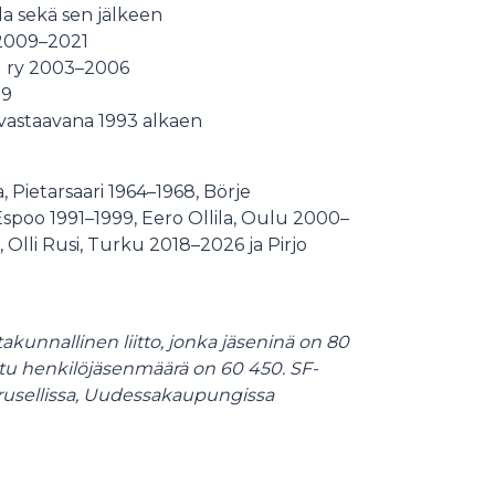
lla sekä sen jälkeen
 2009–2021
u ry 2003–2006
99
 vastaavana 1993 alkaen
 Pietarsaari 1964–1968, Börje
Espoo 1991–1999, Eero Ollila, Oulu 2000–
lli Rusi, Turku 2018–2026 ja Pirjo
kunnallinen liitto, jonka jäseninä on 80
tu henkilöjäsenmäärä on 60 450. SF-
Crusellissa, Uudessakaupungissa