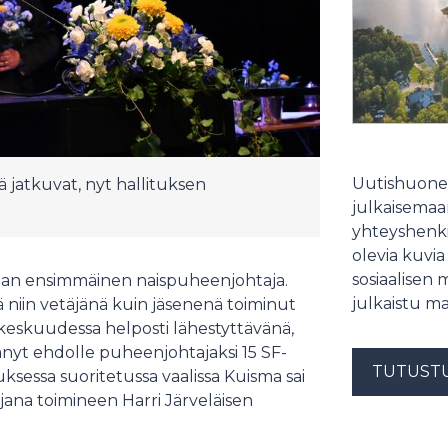
Uutishuonee
 jatkuvat, nyt hallituksen
julkaisemaam
yhteyshenki
olevia kuvia
sosiaalisen 
orian ensimmäinen naispuheenjohtaja.
julkaistu ma
ä niin vetäjänä kuin jäsenenä toiminut
eskuudessa helposti lähestyttävänä,
tänyt ehdolle puheenjohtajaksi 15 SF-
TUTUST
ksessa suoritetussa vaalissa Kuisma sai
jana toimineen Harri Järveläisen