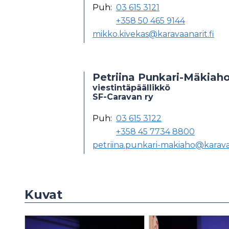
Puh:
03 615 3121
+358 50 465 9144
mikko.kivekas@karavaanarit.fi
Petriina Punkari-Mäkiah
viestintäpäällikkö
SF-Caravan ry
Puh:
03 615 3122
+358 45 7734 8800
petriina.punkari-makiaho@karavaa
Kuvat