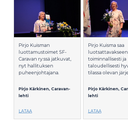
Pirjo Kuisman
Pirjo Kuisma saa
luottamustoimet SF-
luotsattavakseen
Caravan ry:ssä jatkuvat,
toiminnallisesti ja
nyt hallituksen
taloudellisesti hy
puheenjohtajana.
tilassa olevan järj
Pirjo Kärkinen, Caravan-
Pirjo Kärkinen, Ca
lehti
lehti
LATAA
LATAA