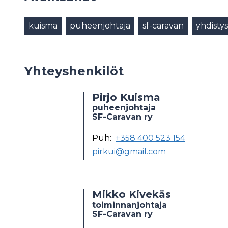
kuisma
puheenjohtaja
sf-caravan
yhdisty
Yhteyshenkilöt
Pirjo Kuisma
puheenjohtaja
SF-Caravan ry
Puh:
+358 400 523 154
pirkui@gmail.com
Mikko Kivekäs
toiminnanjohtaja
SF-Caravan ry