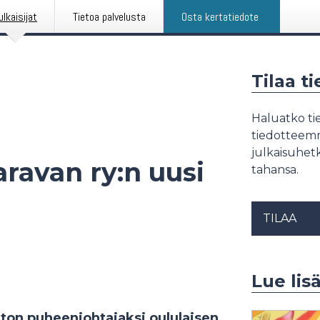
ulkaisijat
Tietoa palvelusta
Osta kertatiedote
Tilaa t
Haluatko tie
tiedotteemme
julkaisuhetk
aravan ry:n uusi
tahansa.
TILAA
Lue lis
iiton puheenjohtajaksi oululaisen