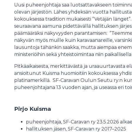
Uusi puheenjohtaja saa luotsattavakseen toiminnallis
olevan järjestön. Lähes yhdeksän vuotta hallitusta
kokouksessa tradition mukaisesti ”Vetäjän länget”. 
seuraavana aamuna pidettävällä hallituksen järjes
päämääräksi näkyvyyden parantamisen: ”Teemme va
näkyvän myös muille kuin karavaanareille, varsin
lausuntoja tähänkin saakka, mutta aiempaa enemmä
ministeriöihin sekä yhteistoimintaa niin paikallisell
Pitkäaikaisesta, merkittävästä ja uraauurtavasta 
ansioitunut Kuisma huomioitiin kokouksessa yhdis
platinamerkillä. SF-Caravan Oulun Seutu ry:n ku
puheenjohtajana 13 vuoden ajan, ja useassa eri to
Pirjo Kuisma
puheenjohtaja, SF-Caravan ry 23.5.2026 alka
hallituksen jäsen, SF-Caravan ry 2017–2025