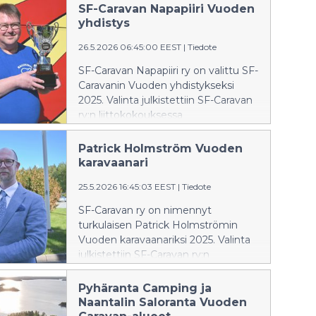
SF-Caravan Napapiiri Vuoden
yhdistys
26.5.2026 06:45:00 EEST
|
Tiedote
SF-Caravan Napapiiri ry on valittu SF-
Caravanin Vuoden yhdistykseksi
2025. Valinta julkistettiin SF-Caravan
ry:n liittokokouksessa
Uudessakaupungissa viime
viikonloppuna.
Patrick Holmström Vuoden
karavaanari
25.5.2026 16:45:03 EEST
|
Tiedote
SF-Caravan ry on nimennyt
turkulaisen Patrick Holmströmin
Vuoden karavaanariksi 2025. Valinta
julkistettiin SF-Caravan ry:n
liittokokouksessa
Uudessakaupungissa viime
Pyhäranta Camping ja
viikonloppuna.
Naantalin Saloranta Vuoden