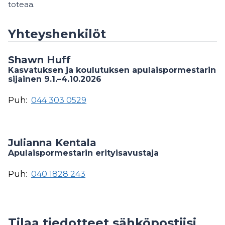
toteaa.
Yhteyshenkilöt
Shawn Huff
Kasvatuksen ja koulutuksen apulaispormestarin
sijainen 9.1.–4.10.2026
Puh:
044 303 0529
Julianna Kentala
Apulaispormestarin erityisavustaja
Puh:
040 1828 243
Tilaa tiedotteet sähköpostiisi