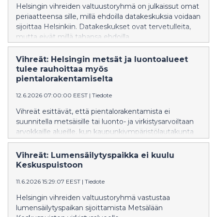
Helsingin vihreiden valtuustoryhmä on julkaissut omat
periaatteensa sille, millä ehdoilla datakeskuksia voidaan
sijoittaa Helsinkiin. Datakeskukset ovat tervetulleita,
mutta eivät millä tahansa ehdoilla.
Vihreät: Helsingin metsät ja luontoalueet
tulee rauhoittaa myös
pientalorakentamiselta
12.6.2026 07:00:00 EEST
|
Tiedote
Vihreät esittävät, että pientalorakentamista ei
suunnitella metsäisille tai luonto- ja virkistysarvoiltaan
arvokkaille alueille, kun kaupunkiympäristölautakunta
käsittelee Helsingin pientalotonttitarjonnan lisäämistä
16.6.2026.
Vihreät: Lumensäilytyspaikka ei kuulu
Keskuspuistoon
11.6.2026 15:29:07 EEST
|
Tiedote
Helsingin vihreiden valtuustoryhmä vastustaa
lumensäilytyspaikan sijoittamista Metsälään