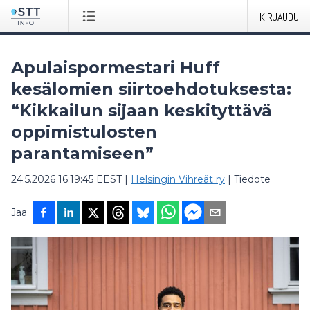
KIRJAUDU
Apulaispormestari Huff
kesälomien siirtoehdotuksesta:
“Kikkailun sijaan keskityttävä
oppimistulosten
parantamiseen”
24.5.2026 16:19:45 EEST
|
Helsingin Vihreät ry
|
Tiedote
Jaa