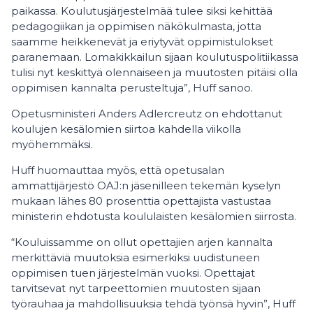
paikassa. Koulutusjärjestelmää tulee siksi kehittää
pedagogiikan ja oppimisen näkökulmasta, jotta
saamme heikkenevät ja eriytyvät oppimistulokset
paranemaan. Lomakikkailun sijaan koulutuspolitiikassa
tulisi nyt keskittyä olennaiseen ja muutosten pitäisi olla
oppimisen kannalta perusteltuja”, Huff sanoo.
Opetusministeri Anders Adlercreutz on ehdottanut
koulujen kesälomien siirtoa kahdella viikolla
myöhemmäksi.
Huff huomauttaa myös, että opetusalan
ammattijärjestö OAJ:n jäsenilleen tekemän kyselyn
mukaan lähes 80 prosenttia opettajista vastustaa
ministerin ehdotusta koululaisten kesälomien siirrosta.
“Kouluissamme on ollut opettajien arjen kannalta
merkittäviä muutoksia esimerkiksi uudistuneen
oppimisen tuen järjestelmän vuoksi. Opettajat
tarvitsevat nyt tarpeettomien muutosten sijaan
työrauhaa ja mahdollisuuksia tehdä työnsä hyvin”, Huff