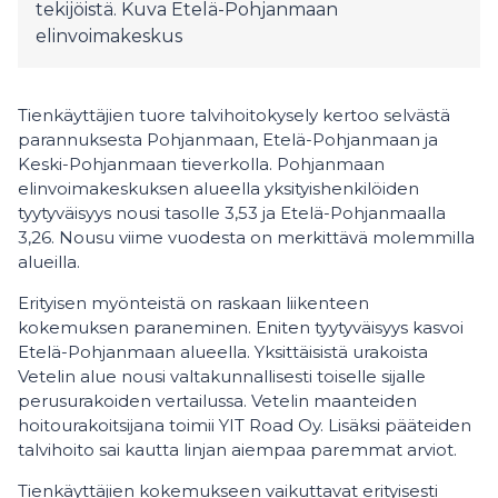
tekijöistä. Kuva Etelä-Pohjanmaan
elinvoimakeskus
Tienkäyttäjien tuore talvihoitokysely kertoo selvästä
parannuksesta Pohjanmaan, Etelä-Pohjanmaan ja
Keski-Pohjanmaan tieverkolla. Pohjanmaan
elinvoimakeskuksen alueella yksityishenkilöiden
tyytyväisyys nousi tasolle 3,53 ja Etelä-Pohjanmaalla
3,26. Nousu viime vuodesta on merkittävä molemmilla
alueilla.
Erityisen myönteistä on raskaan liikenteen
kokemuksen paraneminen. Eniten tyytyväisyys kasvoi
Etelä-Pohjanmaan alueella. Yksittäisistä urakoista
Vetelin alue nousi valtakunnallisesti toiselle sijalle
perusurakoiden vertailussa. Vetelin maanteiden
hoitourakoitsijana toimii YIT Road Oy. Lisäksi pääteiden
talvihoito sai kautta linjan aiempaa paremmat arviot.
Tienkäyttäjien kokemukseen vaikuttavat erityisesti