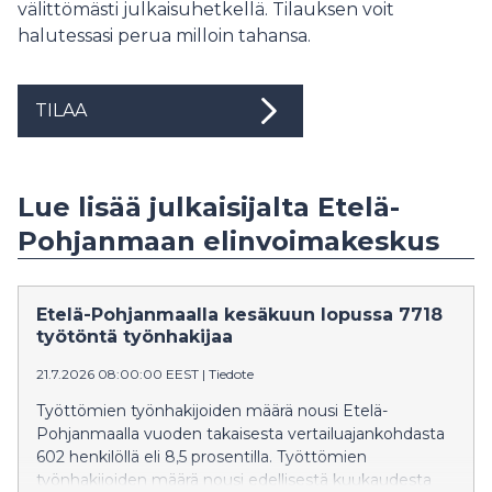
välittömästi julkaisuhetkellä. Tilauksen voit
halutessasi perua milloin tahansa.
TILAA
Lue lisää julkaisijalta Etelä-
Pohjanmaan elinvoimakeskus
Etelä-Pohjanmaalla kesäkuun lopussa 7718
työtöntä työnhakijaa
21.7.2026 08:00:00 EEST
|
Tiedote
Työttömien työnhakijoiden määrä nousi Etelä-
Pohjanmaalla vuoden takaisesta vertailuajankohdasta
602 henkilöllä eli 8,5 prosentilla. Työttömien
työnhakijoiden määrä nousi edellisestä kuukaudesta