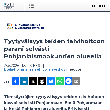
KIRJAUDU
Tyytyväisyys teiden talvihoitoon
parani selvästi
Pohjanlaismaakuntien alueella
25.5.2026 11:54:13 EEST
|
Etelä-Pohjanmaan elinvoimakeskus
|
Tiedote
Jaa
Tienkäyttäjien tyytyväisyys teiden talvihoitoon
kasvoi selvästi Pohjanmaan, Etelä‑Pohjanmaan
ja Keski‑Pohjanmaan alueella. Erityisesti