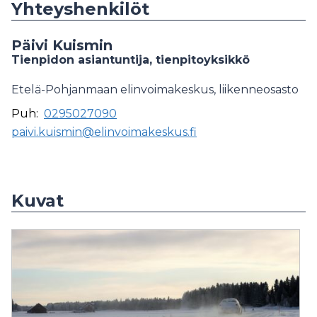
Yhteyshenkilöt
Päivi Kuismin
Tienpidon asiantuntija, tienpitoyksikkö
Etelä-Pohjanmaan elinvoimakeskus, liikenneosasto
Puh:
0295027090
paivi.kuismin@elinvoimakeskus.fi
Kuvat