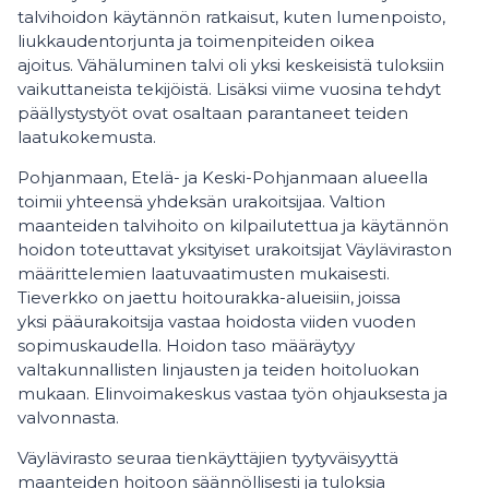
talvihoidon käytännön ratkaisut, kuten lumenpoisto,
liukkaudentorjunta ja toimenpiteiden oikea
ajoitus. Vähäluminen talvi oli yksi keskeisistä tuloksiin
vaikuttaneista tekijöistä. Lisäksi viime vuosina tehdyt
päällystystyöt ovat osaltaan parantaneet teiden
laatukokemusta.
Pohjanmaan, Etelä- ja Keski-Pohjanmaan alueella
toimii yhteensä yhdeksän urakoitsijaa. Valtion
maanteiden talvihoito on kilpailutettua ja käytännön
hoidon toteuttavat yksityiset urakoitsijat Väyläviraston
määrittelemien laatuvaatimusten mukaisesti.
Tieverkko on jaettu hoitourakka-alueisiin, joissa
yksi pääurakoitsija vastaa hoidosta viiden vuoden
sopimuskaudella. Hoidon taso määräytyy
valtakunnallisten linjausten ja teiden hoitoluokan
mukaan. Elinvoimakeskus vastaa työn ohjauksesta ja
valvonnasta.
Väylävirasto seuraa tienkäyttäjien tyytyväisyyttä
maanteiden hoitoon säännöllisesti ja tuloksia