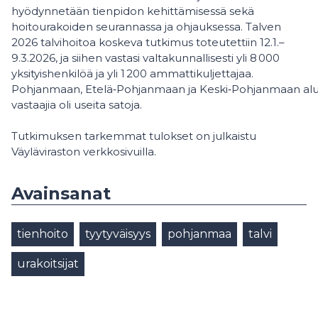
hyödynnetään tienpidon kehittämisessä sekä
hoitourakoiden seurannassa ja ohjauksessa. Talven
2026 talvihoitoa koskeva tutkimus toteutettiin 12.1.–
9.3.2026, ja siihen vastasi valtakunnallisesti yli 8 000
yksityishenkilöä ja yli 1 200 ammattikuljettajaa.
Pohjanmaan, Etelä‑Pohjanmaan ja Keski‑Pohjanmaan alu
vastaajia oli useita satoja.
Tutkimuksen tarkemmat tulokset on julkaistu
Väyläviraston verkkosivuilla.
Avainsanat
tienhoito
tyytyväisyys
pohjanmaa
talvi
urakoitsijat