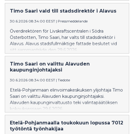
706 henkilöllä.
Timo Saari vald till stadsdirektör i Alavus
30.6.2026 08:34:00 EEST
|
Pressmeddelande
Överdirektören för Livskraftscentralen i Södra
Österbotten, Timo Saari, har valts till stadsdirektör i
Alavus. Alavus stadsfullmäktige fattade beslutet vid
sitt sammanträde den 29.6.2026.
Timo Saari on valittu Alavuden
kaupunginjohtajaksi
30.6.2026 08:34:00 EEST
|
Tiedote
Etelä-Pohjanmaan elinvoimakeskuksen ylijohtaja Timo
Saari on valittu Alavuden kaupunginjohtajaksi.
Alavuden kaupunginvaltuusto teki valintapäätöksen
kokouksessaan 29.6.2026.
Etelä-Pohjanmaalla toukokuun lopussa 7012
työtöntä työnhakijaa