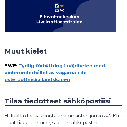
Muut kielet
SWE
:
Tydlig förbättring i nöjdheten med
vinterunderhållet av vägarna i de
österbottniska landskapen
Tilaa tiedotteet sähköpostiisi
Haluatko tietää asioista ensimmäisten joukossa? Kun
tilaat tiedotteemme, saat ne sähköpostiisi