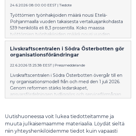
24.6.2026 08:00:00 EEST
|
Tiedote
Työttömien työnhakijoiden määrä nousi Etelä-
Pohjanmaalla vuoden takaisesta vertailuajankohdasta
539 henkilöllä eli 8,3 prosentilla. Koko maassa
työttömien työnhakijoiden määrä nousi vuoden
takaisesta 5,8 prosentilla. Työttömien työnhakijoiden
määrä laski edellisestä kuukaudesta 479 henkilöllä.
Livskraftscentralen i Södra Österbotten gör
organisationsförändringar
22.6.2026 13:25:38 EEST
|
Pressmeddelande
Livskraftscentralen i Södra Österbotten övergår till en
ny organisationsmodell från och med den 1 juli 2026.
Genom reformen stärks ledarskapet,
ansvarsfördelningen tydliggörs och serviceförmågan
tryggas i en situation där uppgifterna måste skötas i
en föränderlig verksamhetsmiljö och med minskade
resurser. Förändringarna baserar sig på de behov man
Uutishuoneessa voit lukea tiedotteitamme ja
har identifierat i samarbetsförhandlingarna.
muuta julkaisemaamme materiaalia. Löydät sieltä
niin yhteyshenkilöidemme tiedot kuin vapaasti