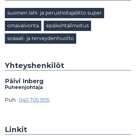
suomen lähi- ja perushoitajaliitto super
omavalvonta
epäkohtailmoitus
sosiaali- ja terveydenhuolto
Yhteyshenkilöt
Päivi Inberg
Puheenjohtaja
Puh:
040 705 9115
Linkit