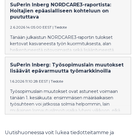
lain mukaisesti, SuPerin puheenjohtaja Päivi Inberg
SuPerin Inberg NORDCARE3-raportista:
vaatii.
Hoitajien epäasialliseen kohteluun on
puututtava
2.6.2026 14:05:00 EEST
|
Tiedote
Tänään julkaistun NORDCARE3-raportin tulokset
kertovat kasvaneesta työn kuormituksesta, alan
heikentyneestä pitovoimasta sekä lisääntyneestä
hoitajien epäasiallisesta kohtelusta ikääntyneiden
palveluissa. – SuPerin omien jäsenselvitysten tulokset
SuPerin Inberg: Työsopimuslain muutokset
sekä liittoon tulleet viestit ovat samansuuntaisia nyt
lisäävät epävarmuutta työmarkkinoilla
julkistetun raportin tulosten kanssa, sanoo SuPerin
1.6.2026 11:10:28 EEST
|
Tiedote
puheenjohtaja Päivi Inberg.
Työsopimuslain muutokset ovat astuneet voimaan
tänään 1. kesäkuuta: ensimmäisen määräaikaisen
työsuhteen voi jatkossa solmia helpommin, lain
mukainen lomautusilmoitusaika lyheni viikkoon, eikä
takaisinottovelvoite enää koske pienempiä työnantajia.
– Lain tehtävä on suojella heikompaa osapuolta eli
työntekijää. Hallitus on tehnyt kaudellaan useita
Uutishuoneessa voit lukea tiedotteitamme ja