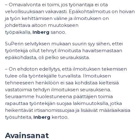
– Omavalvonta ei toimi, jos työnantaja ei ota
velvollisuuksiaan vakavasti. Epäkohtailmoitus on hoivan
ja työn kehittämisen väline ja ilmoituksen on
johdettava aitoon muutokseen
työpaikalla,
Inberg
sanoo.
SuPerin selvityksen mukaan suurin syy siihen, ettei
työntekijä ollut tehnyt ilmoitusta havaitsemastaan
epäkohdasta, oli pelko seurauksista.
– On ehdoton edellytys, että ilmoituksen tekemisen
tulee olla työntekijälle turvallista. Ilmoituksen
tehneeseen henkilöön ei saa kohdistaa kielteisiä
vastatoimia tehdyn ilmoituksen seurauksena.
Seuraamme huolestuneena päättäjien toimia
rapauttaa työntekijän suojaa lakimuutoksilla, jotka
heikentävät irtisanomissuojaa ja lisäävät määräaikaisia
työsuhteita,
Inberg
kertoo.
Avainsanat