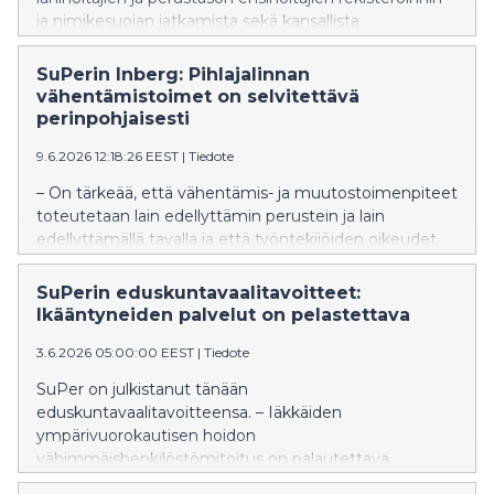
ja nimikesuojan jatkamista sekä kansallista
koordinaatiota sote-työntekijöiden kielikoulutukseen.
SuPer on antanut lausunnon Sosiaali- ja
SuPerin Inberg: Pihlajalinnan
terveysministeriössä valmisteltavaan
vähentämistoimet on selvitettävä
ammattihenkilölainsäädännön kokonaisuudistuksen
perinpohjaisesti
esitykseen, jolla halutaan muun muassa vahvistaa
9.6.2026 12:18:26 EEST
|
Tiedote
ammattihenkilöiden kielitaitoa sosiaali- ja
terveydenhuollossa.
– On tärkeää, että vähentämis- ja muutostoimenpiteet
toteutetaan lain edellyttämin perustein ja lain
edellyttämällä tavalla ja että työntekijöiden oikeudet
toteutuvat kaikissa tilanteissa. Saadun palautteen
perusteella pidämme välttämättömänä selvittää
SuPerin eduskuntavaalitavoitteet:
prosessin asianmukaisuus perinpohjaisesti, SuPerin
Ikääntyneiden palvelut on pelastettava
puheenjohtaja Päivi Inberg sanoo.
3.6.2026 05:00:00 EEST
|
Tiedote
SuPer on julkistanut tänään
eduskuntavaalitavoitteensa. – Iäkkäiden
ympärivuorokautisen hoidon
vähimmäishenkilöstömitoitus on palautettava
viipymättä tasolle 0,7 eduskunnan aiemmin säätämän