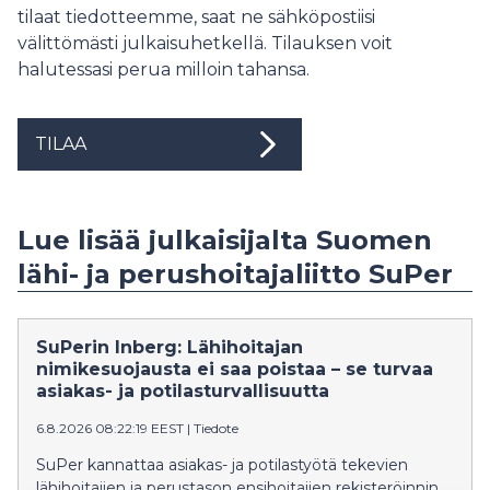
tilaat tiedotteemme, saat ne sähköpostiisi
välittömästi julkaisuhetkellä. Tilauksen voit
halutessasi perua milloin tahansa.
TILAA
Lue lisää julkaisijalta Suomen
lähi- ja perushoitajaliitto SuPer
SuPerin Inberg: Lähihoitajan
nimikesuojausta ei saa poistaa – se turvaa
asiakas- ja potilasturvallisuutta
6.8.2026 08:22:19 EEST
|
Tiedote
SuPer kannattaa asiakas- ja potilastyötä tekevien
lähihoitajien ja perustason ensihoitajien rekisteröinnin