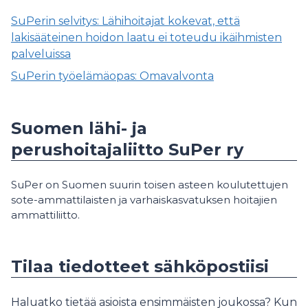
SuPerin selvitys: Lähihoitajat kokevat, että
lakisääteinen hoidon laatu ei toteudu ikäihmisten
palveluissa
SuPerin työelämäopas: Omavalvonta
Suomen lähi- ja
perushoitajaliitto SuPer ry
SuPer on Suomen suurin toisen asteen koulutettujen
sote-ammattilaisten ja varhaiskasvatuksen hoitajien
ammattiliitto.
Tilaa tiedotteet sähköpostiisi
Haluatko tietää asioista ensimmäisten joukossa? Kun