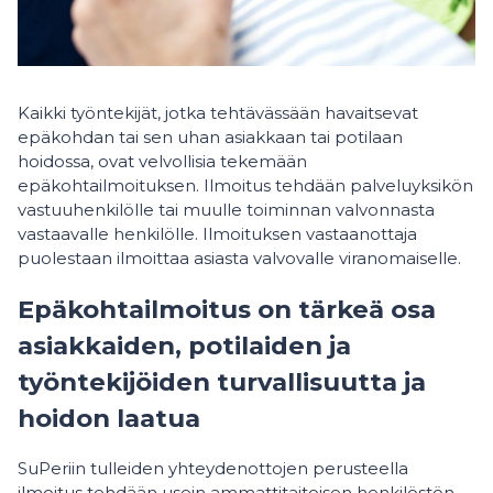
Kaikki työntekijät, jotka tehtävässään havaitsevat
epäkohdan tai sen uhan asiakkaan tai potilaan
hoidossa, ovat velvollisia tekemään
epäkohtailmoituksen. Ilmoitus tehdään palveluyksikön
vastuuhenkilölle tai muulle toiminnan valvonnasta
vastaavalle henkilölle. Ilmoituksen vastaanottaja
puolestaan ilmoittaa asiasta valvovalle viranomaiselle.
Epäkohtailmoitus on tärkeä osa
asiakkaiden, potilaiden ja
työntekijöiden turvallisuutta ja
hoidon laatua
SuPeriin tulleiden yhteydenottojen perusteella
ilmoitus tehdään usein ammattitaitoisen henkilöstön