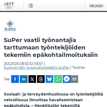
KIRJAUDU
SuPer vaatii työnantajia
tarttumaan työntekijöiden
tekemiin epäkohtailmoituksiin
25.5.2026 08:52:32 EEST
|
Suomen lähi- ja perushoitajaliitto SuPer
|
Tiedote
Jaa
Sosiaali- ja terveydenhuollossa on työntekijöillä
velvollisuus ilmoittaa havaitsemistaan
epäkohdista. – Henkilöstön tekemillä