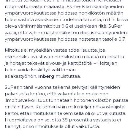
riittämättömästä määrästä. Esimerkiksi ikääntyneiden
ympärivuorokautisessa hoidossa henkilöstön määrän
tulee vastata asiakkaiden todellisia tarpeita, mihin laissa
oleva vähimmäismitoitus 0,6 ei useinkaan riitä. SuPer
vaatii, että vähimmäishenkilöstömitoitus ikääntyneiden
ympärivuorokautisessa hoidossa nostetaan tasolle 0,7.
Mitoitus ei myöskään vastaa todellisuutta, jos
esimerkiksi avustavan henkilöstön määrää on leikattu
ja hoitajat tekevät siivous- ja keittiötöitä. – Hoitajien
tulee voida keskittyä välittömän
asiakastyöhön,
Inberg
muistuttaa.
SuPerin tänä vuonna tekemä selvitys ikääntyneiden
palveluista kertoo, että valvontalain mukainen
ilmoitusvelvollisuus tunnetaan hoitohenkilöstön parissa
erittäin hyvin. Kuitenkin vain reilu neljännes vastaajista
kertoi, että ilmoituksen tekemisellä oli ollut vaikutusta.
Huomioitavaa on se, että 38 prosenttia vastaajista ei
tiennyt, onko ilmoituksella ollut vaikutusta.