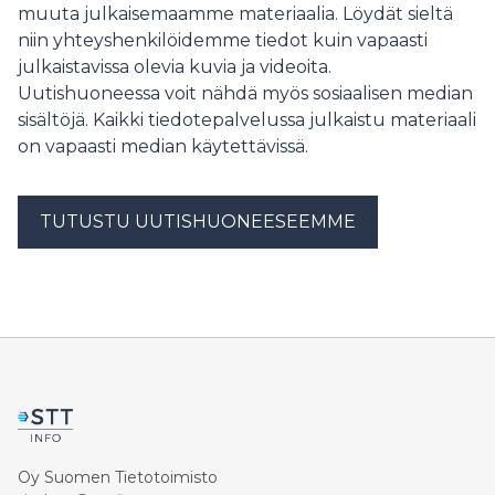
heikennyksiä työntekijöiden asemaan ja sosiaaliturvaan
muuta julkaisemaamme materiaalia. Löydät sieltä
ja lisännyt epävarmuutta työmarkkinoilla. On tärkeää
niin yhteyshenkilöidemme tiedot kuin vapaasti
seurata ja arvioida vaikutuksia ja tarvittaessa muuttaa
julkaistavissa olevia kuvia ja videoita.
tehtyjä päätöksiä, SuPerin puheenjohtaja Päivi
Uutishuoneessa voit nähdä myös sosiaalisen median
Inberg sanoo.
sisältöjä. Kaikki tiedotepalvelussa julkaistu materiaali
on vapaasti median käytettävissä.
TUTUSTU UUTISHUONEESEEMME
Oy Suomen Tietotoimisto